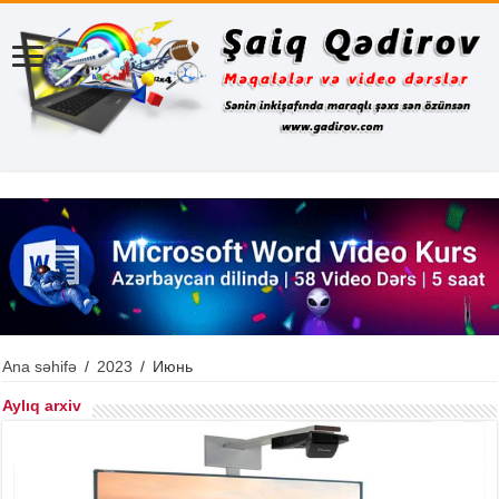
Ana səhifə
/
2023
/
Июнь
Aylıq arxiv