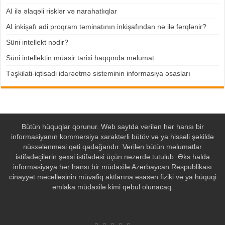
AI ilə əlaqəli risklər və narahatlıqlar
AI inkişafı adi proqram təminatının inkişafından nə ilə fərqlənir?
Süni intellekt nədir?
Süni intellektin müasir tarixi haqqında məlumat
Təşkilati-iqtisadi idarəetmə sisteminin informasiya əsasları
Bütün hüquqlar qorunur. Web saytda verilən hər hansı bir
informasiyanın kommersiya xarakterli bütöv və ya hissəli şəkildə
nüsxələnməsi qəti qadağandır. Verilən bütün məlumatlar
istifadəçilərin şəxsi istifadəsi üçün nəzərdə tutulub. Əks halda
informasiyaya hər hansı bir müdaxilə Azərbaycan Respublikası
cinayyət məcəlləsinin müvafiq aktlarına əsasən fiziki və ya hüquqi
əmlaka müdaxilə kimi qəbul olunacaq.