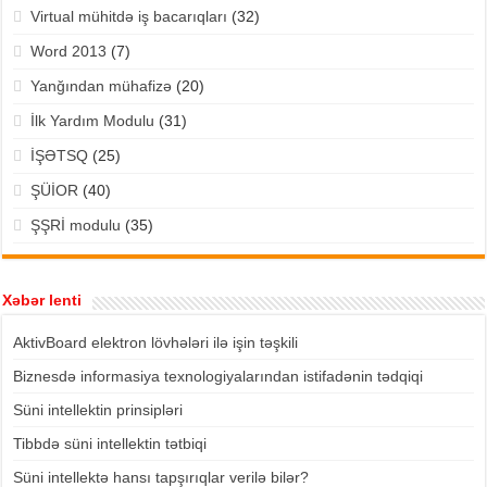
Virtual mühitdə iş bacarıqları
(32)
Word 2013
(7)
Yanğından mühafizə
(20)
İlk Yardım Modulu
(31)
İŞƏTSQ
(25)
ŞÜİOR
(40)
ŞŞRİ modulu
(35)
Xəbər lenti
AktivBoard elektron lövhələri ilə işin təşkili
Biznesdə informasiya texnologiyalarından istifadənin tədqiqi
Süni intellektin prinsipləri
Tibbdə süni intellektin tətbiqi
Süni intellektə hansı tapşırıqlar verilə bilər?