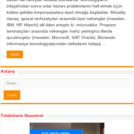
inkişafından sonra onlar biznes problemlərini həll etmək üçün
kütləvi şəkildə korporasiyalara daxil olmağa başladılar. Müvafiq
olaraq, aparat təchizatçıları arasında bəzi nəhənglər (məsələn,
IBM, HP, Hitachi) əlli ildən artıqdır ki, mövcuddur. Proqram
təminatçıları arasında nəhənglər məhz yetmişinci illərdə
qurulmuşdur (məsələn, Microsoft, SAP, Oracle). Biznesdə
informasiya texnologiyalarından istifadənin tədqiqi …
Ətraflı
Axtarış
Tələbələrin Nəzərinə!