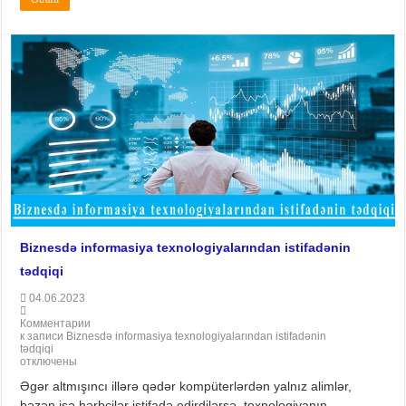
Biznesdə informasiya texnologiyalarından istifadənin
tədqiqi
04.06.2023
Комментарии
к записи Biznesdə informasiya texnologiyalarından istifadənin
tədqiqi
отключены
Əgər altmışıncı illərə qədər kompüterlərdən yalnız alimlər,
bəzən isə hərbçilər istifadə edirdilərsə, texnologiyanın