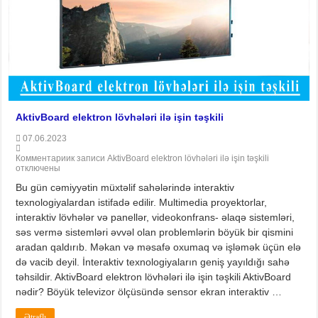
AktivBoard elektron lövhələri ilə işin təşkili
07.06.2023
Комментарии
к записи AktivBoard elektron lövhələri ilə işin təşkili
отключены
Bu gün cəmiyyətin müxtəlif sahələrində interaktiv
texnologiyalardan istifadə edilir. Multimedia proyektorlar,
interaktiv lövhələr və panellər, videokonfrans- əlaqə sistemləri,
səs vermə sistemləri əvvəl olan problemlərin böyük bir qismini
aradan qaldırıb. Məkan və məsafə oxumaq və işləmək üçün elə
də vacib deyil. İnteraktiv texnologiyaların geniş yayıldığı sahə
təhsildir. AktivBoard elektron lövhələri ilə işin təşkili AktivBoard
nədir? Böyük televizor ölçüsündə sensor ekran interaktiv …
Ətraflı