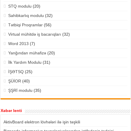
STQ modulu
(20)
Sahibkarlıq modulu
(32)
Tətbiqi Proqramlar
(56)
Virtual mühitdə iş bacarıqları
(32)
Word 2013
(7)
Yanğından mühafizə
(20)
İlk Yardım Modulu
(31)
İŞƏTSQ
(25)
ŞÜİOR
(40)
ŞŞRİ modulu
(35)
Xəbər lenti
AktivBoard elektron lövhələri ilə işin təşkili