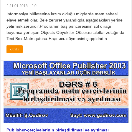
21.01.2018
0
İnformasiya bülleteninə lazım olduğu miqdarda mətn sahəsi
əlavə etmək olar. Belə zərurət yarandıqda aşağıdakıları yerinə
yetirmək zəruridir.Proqramın baş pəncərəsinin sol qırağı
boyunca yerləşən Objects-Obyektlər-Обьекты alətlər zolağında
Text Box-Mətn qutusu-Надпись düyməsini çıqqıldadın.
Ətraflı
Publisher-çərçivələrinin birləşdirilməsi və ayrılması