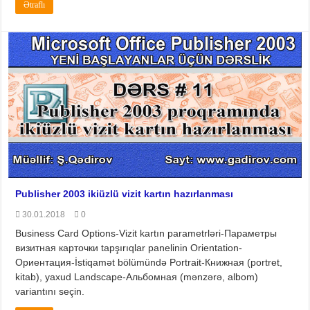
Ətraflı
Publisher 2003 ikiüzlü vizit kartın hazırlanması
30.01.2018
0
Business Card Options-Vizit kartın parametrləri-Параметры
визитная карточки tapşırıqlar panelinin Orientation-
Ориентация-İstiqamət bölümündə Portrait-Книжная (portret,
kitab), yaxud Landscape-Альбомная (mənzərə, albom)
variantını seçin.