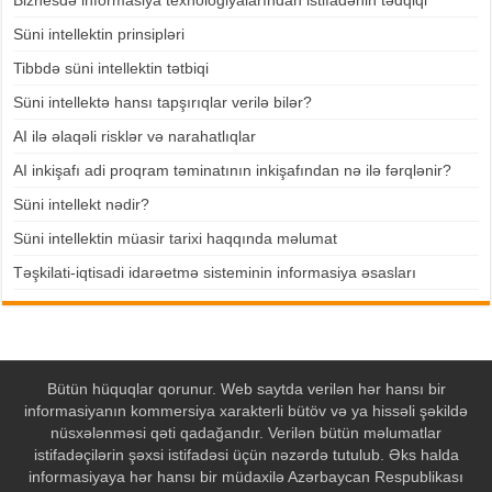
Biznesdə informasiya texnologiyalarından istifadənin tədqiqi
Süni intellektin prinsipləri
Tibbdə süni intellektin tətbiqi
Süni intellektə hansı tapşırıqlar verilə bilər?
AI ilə əlaqəli risklər və narahatlıqlar
AI inkişafı adi proqram təminatının inkişafından nə ilə fərqlənir?
Süni intellekt nədir?
Süni intellektin müasir tarixi haqqında məlumat
Təşkilati-iqtisadi idarəetmə sisteminin informasiya əsasları
Bütün hüquqlar qorunur. Web saytda verilən hər hansı bir
informasiyanın kommersiya xarakterli bütöv və ya hissəli şəkildə
nüsxələnməsi qəti qadağandır. Verilən bütün məlumatlar
istifadəçilərin şəxsi istifadəsi üçün nəzərdə tutulub. Əks halda
informasiyaya hər hansı bir müdaxilə Azərbaycan Respublikası