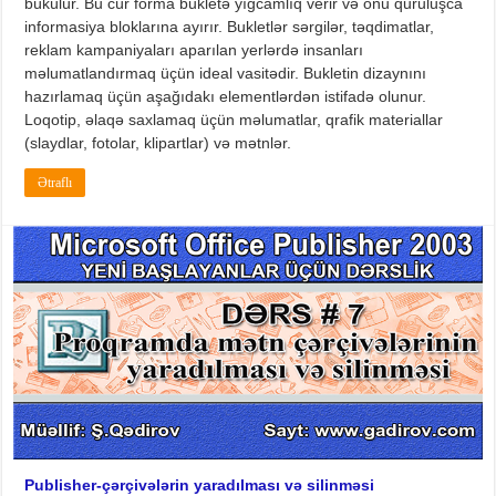
bükülür. Bu cür forma bukletə yığcamlıq verir və onu quruluşca
informasiya bloklarına ayırır. Bukletlər sərgilər, təqdimatlar,
reklam kampaniyaları aparılan yerlərdə insanları
məlumatlandırmaq üçün ideal vasitədir. Bukletin dizaynını
hazırlamaq üçün aşağıdakı elementlərdən istifadə olunur.
Loqotip, əlaqə saxlamaq üçün məlumatlar, qrafik materiallar
(slaydlar, fotolar, klipartlar) və mətnlər.
Ətraflı
Publisher-çərçivələrin yaradılması və silinməsi