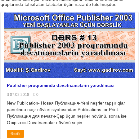
qruplarında təhsil alan tələbələr üçün nəzərdə tutulmuşdur.
Publisher proqramında dəvətnamələrin yaradılması
07.02.2018
0
New Publication- Новая Публикация-Yeni nəşrlər tapşırıqlar
panelində nəşr növləri siyahısından Publications for Print-
Публикация для печати-Çap üçün nəşrlər növünü, sonra isə
Открытки-Dəvətnamələr növünü seçin.
Ətraflı