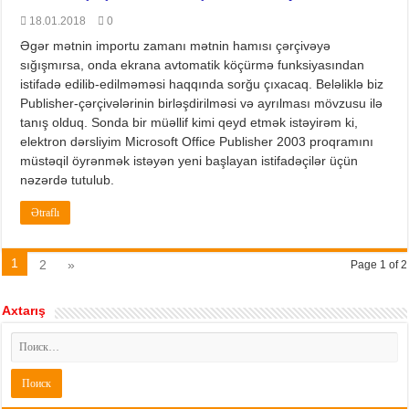
18.01.2018
0
Əgər mətnin importu zamanı mətnin hamısı çərçivəyə
sığışmırsa, onda ekrana avtomatik köçürmə funksiyasından
istifadə edilib-edilməməsi haqqında sorğu çıxacaq. Beləliklə biz
Publisher-çərçivələrinin birləşdirilməsi və ayrılması mövzusu ilə
tanış olduq. Sonda bir müəllif kimi qeyd etmək istəyirəm ki,
elektron dərsliyim Microsoft Office Publisher 2003 proqramını
müstəqil öyrənmək istəyən yeni başlayan istifadəçilər üçün
nəzərdə tutulub.
Ətraflı
1
2
»
Page 1 of 2
Axtarış