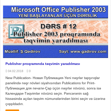
Publisher proqramında təqvimin yaradılması
04.02.2018
0
New Publication- Новая Публикация-Yeni nəşrlər tapşırıqlar
panelində nəşr növləri siyahısından Publications for Print-
Публикация для печати-Çap üçün nəşrlər növünü, sonra isə
Календари-Təqvimlər növünü seçin. Pəncərənin sağ
hissəsində açılan təqvim nümunələrindən birini seçin və üzərinə
çıqqıldadın.