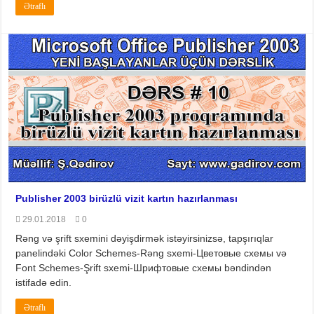
Ətraflı
Publisher 2003 birüzlü vizit kartın hazırlanması
29.01.2018
0
Rəng və şrift sxemini dəyişdirmək istəyirsinizsə, tapşırıqlar
panelindəki Color Schemes-Rəng sxemi-Цветовые схемы və
Font Schemes-Şrift sxemi-Шрифтовые схемы bəndindən
istifadə edin.
Ətraflı