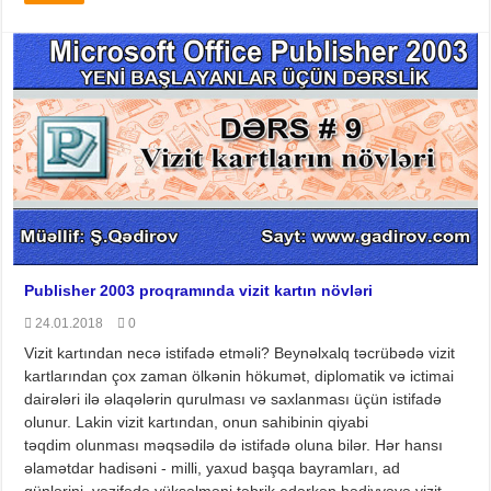
Publisher 2003 proqramında vizit kartın növləri
24.01.2018
0
Vizit kartından necə istifadə etməli? Beynəlxalq təcrübədə vizit
kartlarından çox zaman ölkənin hökumət, diplomatik və ictimai
dairələri ilə əlaqələrin qurulması və saxlanması üçün istifadə
olunur. Lakin vizit kartından, onun sahibinin qiyabi
təqdim olunması məqsədilə də istifadə oluna bilər. Hər hansı
əlamətdar hadisəni - milli, yaxud başqa bayramları, ad
günlərini, vəzifədə yüksəlməni təbrik edərkən hədiyyəyə vizit