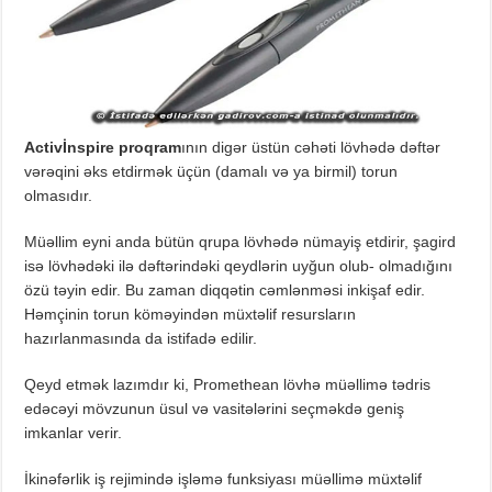
Activİnspire proqram
ının digər üstün cəhəti lövhədə dəftər
vərəqini əks etdirmək üçün (damalı və ya birmil) torun
olmasıdır.
Müəllim eyni anda bütün qrupa lövhədə nümayiş etdirir, şagird
isə lövhədəki ilə dəftərindəki qeydlərin uyğun olub- olmadığını
özü təyin edir. Bu zaman diqqətin cəmlənməsi inkişaf edir.
Həmçinin torun köməyindən müxtəlif resursların
hazırlanmasında da istifadə edilir.
Qeyd etmək lazımdır ki, Promethean lövhə müəllimə tədris
edəcəyi mövzunun üsul və vasitələrini seçməkdə geniş
imkanlar verir.
İkinəfərlik iş rejimində işləmə funksiyası müəllimə müxtəlif