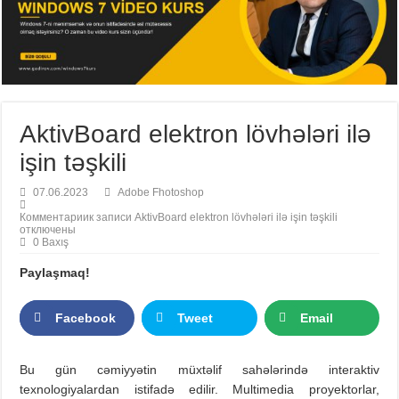
AktivBoard elektron lövhələri ilə
işin təşkili
07.06.2023
Adobe Fhotoshop
Комментарии
к записи AktivBoard elektron lövhələri ilə işin təşkili
отключены
0 Baxış
Paylaşmaq!
Facebook
Tweet
Email
Bu gün cəmiyyətin müxtəlif sahələrində interaktiv
texnologiyalardan istifadə edilir. Multimedia proyektorlar,