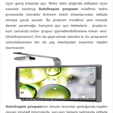
üçün geniş imkanlar açır. Məhz təlim otağında istifadəsi üçün
nəzərdə tutulmuş
Activİnspire proqramı
müəllimə tədris
prosesində interaktiv lövhənin bütün imkanlarından istifadə
etməyə şərait yaradır. Bu proqram müəllimə yeni maraqlı
dərslər yaratmağa, həmçinin ayrı ayrı tələbələrin , qrupların,
eyni zamanda bütün qrupun qiymətləndirilməsinə imkan verir.
(ActivExpression) Onu da qeyd etmək istərdim ki, bu proqramın
üstünlüklərindən biri də yaş interfeysləri seçiminin təqdim
olunmasıdır.
Activİnspire proqram
ının ümumi resurslar qovluğunda təqdim
olunan müxtəlif mövzularda, ayrı-ayrı fənlərin tədrisində istifadə