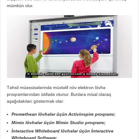
mümkün olur.
Təhsil müəssisələrində müxtəlif növ elektron lövhə
proqramlarından istifadə olunur. Bunlara misal olaraq
aşağıdakıları göstərmək olar:
Promethean lövhələr üçün Activinspire proqramı;
Mimio lövhələr üçün Mimio Studio proqramı;
İnteractive Whiteboard lövhələr üçün İnteractive
Whiteboard Software;