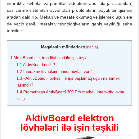
interaktiv lövhələr və panellər, videokonfrans- əlaqə sistemləri,
səs vermə sistemləri əvvəl olan problemlərin böyük bir qismini
aradan qaldırıb. Məkan və məsafə oxumaq və işləmək üçün elə
də vacib deyil. İnteraktiv texnologiyaların geniş yayıldığı sahə
təhsildir.
Məqalənin mündəricatı
[
bağla
]
1
AktivBoard elektron lövhələri ilə işin təşkili
1.1
AktivBoard nədir?
1.2
İnteraktiv lövhələrin hansı növləri var?
1.3
«AktivBoard» lövhəsi ilə işə başlamaq üçün nə etmək
lazımdır?
1.4
Promethean ActivBoard 300 Pro markalı interaktiv lövhə
ilə iş
AktivBoard elektron
lövhələri ilə işin təşkili