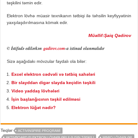
təşkilini təmin edir.
Elektron lövhə müasir texnikanın tətbiqi ilə təhsilin keyfiyyətinin
yaxşılaşdırılmasına kömək edir.
Müəllif:Şaiq Qədirov
© İstifadə edilərkən
gadirov.com
-a istinad olunmalıdır
Sizə aşağıdakı mövzular faydalı ola bilər:
Excel elektron cədvəli və tətbiq sahələri
Bir slayddan digər slayda keçidin təşkili
Video yaddaş lövhələri
İşin başlanğıcının təşkil edilməsi
Elektron lüğət nədir?
Teqlər
ACTIVINSPIRE PROQRAMI
AKTIVBOARD ELEKTRON LÖVHƏLƏRI ILƏ IŞIN TƏŞKILI
MIMIO LÖVHƏLƏR