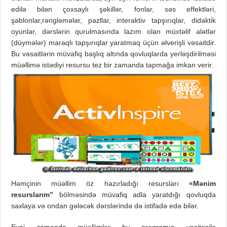
edilə bilən çoxsaylı şəkillər, fonlar, səs effektləri,
şablonlar,rəngləmələr, pazllar, interaktiv tapşırıqlar, didaktik
oyunlar, dərslərin qurulmasında lazım olan müxtəlif alətlər
(düymələr) maraqlı tapşırıqlar yaratmaq üçün əlverişli vəsaitdir.
Bu vəsaitlərin müvafiq başlıq altında qovluqlarda yerləşdirilməsi
müəllimə istədiyi resursu tez bir zamanda tapmağa imkan verir.
Həmçinin müəllim öz hazırladığı resursları
«Mənim
resurslarım”
bölməsində müvafiq adla yaratdığı qovluqda
saxlaya və ondan gələcək dərslərində də istifadə edə bilər.