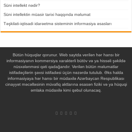
Süni intellekt nədir?
Süni intellektin müasir tarixi haqqında məlumat
Təşkilati-iqtisadi idarəetmə sisteminin informasiya əsasları
Bütün hüquqlar qorunur. Web saytda verilən hər hansı bir
informasiyanın kommersiya xarakterli bütöv və ya hissəli şəkildə
nüsxələnməsi qəti qadağandır. Verilən bütün məlumatlar
istifadəçilərin şəxsi istifadəsi üçün nəzərdə tutulub. Əks halda
informasiyaya hər hansı bir müdaxilə Azərbaycan Respublikası
cinayyət məcəlləsinin müvafiq aktlarına əsasən fiziki və ya hüquqi
əmlaka müdaxilə kimi qəbul olunacaq.