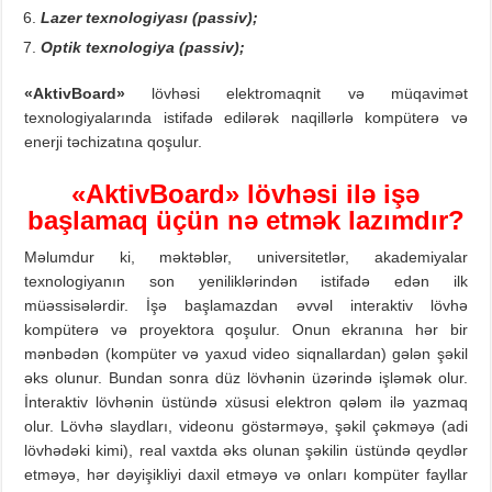
Lazer texnologiyası (passiv);
Optik texnologiya (passiv);
«AktivBoard»
lövhəsi elektromaqnit və müqavimət
texnologiyalarında istifadə edilərək naqillərlə kompüterə və
enerji təchizatına qoşulur.
«AktivBoard» lövhəsi ilə işə
başlamaq üçün nə etmək lazımdır?
Məlumdur ki, məktəblər, universitetlər, akademiyalar
texnologiyanın son yeniliklərindən istifadə edən ilk
müəssisələrdir. İşə başlamazdan əvvəl interaktiv lövhə
kompüterə və proyektora qoşulur. Onun ekranına hər bir
mənbədən (kompüter və yaxud video siqnallardan) gələn şəkil
əks olunur. Bundan sonra düz lövhənin üzərində işləmək olur.
İnteraktiv lövhənin üstündə xüsusi elektron qələm ilə yazmaq
olur. Lövhə slaydları, videonu göstərməyə, şəkil çəkməyə (adi
lövhədəki kimi), real vaxtda əks olunan şəkilin üstündə qeydlər
etməyə, hər dəyişikliyi daxil etməyə və onları kompüter fayllar