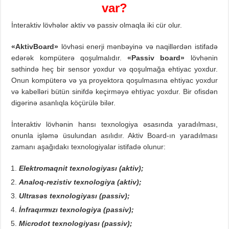
var?
İnteraktiv lövhələr aktiv və passiv olmaqla iki cür olur.
«AktivBoard»
lövhəsi enerji mənbəyinə və naqillərdən istifadə
edərək kompüterə qoşulmalıdır.
«Passiv board»
lövhənin
səthində heç bir sensor yoxdur və qoşulmağa ehtiyac yoxdur.
Onun kompüterə və ya proyektora qoşulmasına ehtiyac yoxdur
və kabelləri bütün sinifdə keçirməyə ehtiyac yoxdur. Bir ofisdən
digərinə asanlıqla köçürülə bilər.
İnteraktiv lövhənin hansı texnologiya əsasında yaradılması,
onunla işləmə üsulundan asılıdır. Aktiv Board-ın yaradılması
zamanı aşağıdakı texnologiyalar istifadə olunur:
Elektromaqnit texnologiyası (aktiv);
Analoq-rezistiv texnologiya (aktiv);
Ultrasəs texnologiyası (passiv);
İnfraqırmızı texnologiya (passiv);
Microdot texnologiyası (passiv);