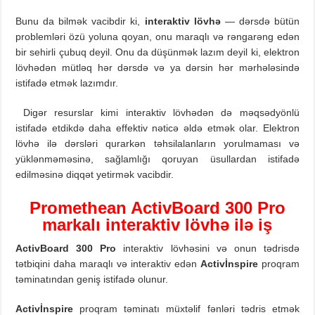
Bunu da bilmək vacibdir ki,
interaktiv lövhə
— dərsdə bütün
problemləri özü yoluna qoyan, onu maraqlı və rəngarəng edən
bir sehirli çubuq deyil. Onu da düşünmək lazım deyil ki, elektron
lövhədən mütləq hər dərsdə və ya dərsin hər mərhələsində
istifadə etmək lazımdır.
Digər resurslar kimi interaktiv lövhədən də məqsədyönlü
istifadə etdikdə daha effektiv nəticə əldə etmək olar. Elektron
lövhə ilə dərsləri qurarkən təhsilalanların yorulmaması və
yüklənməməsinə, sağlamlığı qoruyan üsullardan istifadə
edilməsinə diqqət yetirmək vacibdir.
Promethean ActivBoard 300 Pro
markalı interaktiv lövhə ilə iş
ActivBoard 300 Pro
interaktiv lövhəsini və onun tədrisdə
tətbiqini daha maraqlı və interaktiv edən
Activİnspire
proqram
təminatından geniş istifadə olunur.
Activİnspire
proqram təminatı müxtəlif fənləri tədris etmək