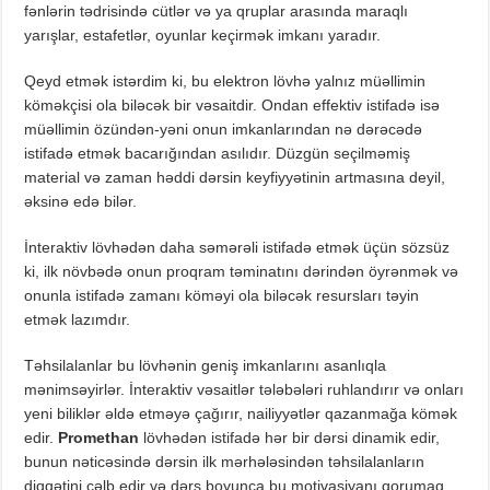
fənlərin tədrisində cütlər və ya qruplar arasında maraqlı
yarışlar, estafetlər, oyunlar keçirmək imkanı yaradır.
Qeyd etmək istərdim ki, bu elektron lövhə yalnız müəllimin
köməkçisi ola biləcək bir vəsaitdir. Ondan effektiv istifadə isə
müəllimin özündən-yəni onun imkanlarından nə dərəcədə
istifadə etmək bacarığından asılıdır. Düzgün seçilməmiş
material və zaman həddi dərsin keyfiyyətinin artmasına deyil,
əksinə edə bilər.
İnteraktiv lövhədən daha səmərəli istifadə etmək üçün sözsüz
ki, ilk növbədə onun proqram təminatını dərindən öyrənmək və
onunla istifadə zamanı köməyi ola biləcək resursları təyin
etmək lazımdır.
Təhsilalanlar bu lövhənin geniş imkanlarını asanlıqla
mənimsəyirlər. İnteraktiv vəsaitlər tələbələri ruhlandırır və onları
yeni biliklər əldə etməyə çağırır, nailiyyətlər qazanmağa kömək
edir.
Promethan
lövhədən istifadə hər bir dərsi dinamik edir,
bunun nəticəsində dərsin ilk mərhələsindən təhsilalanların
diqqətini cəlb edir və dərs boyunca bu motivasiyanı qorumaq