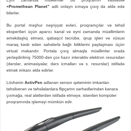
Eyni zamanda müəllimlər bu proqramın vasitəsilə
«Promethean Planet”
adlı onlayn icmaya çıxış da əldə edə
bilərlər.
Bu portal məşhur nəşriyyat evləri, proqramçılar və təhsil
ekspertləri üçün aparıcı kanal və eyni zamanda müəllimlərin
əməkdaşlıq etməsi, qabaqcıl təcrübə, qrup işləri və xüsusi
maraq kəsb edən sahələrlə bağlı biliklərini paylaşması üçün
virtual məkandır. Portala çıxış almaqla müəllimlər orada
yerləşdirilmiş 75000-dən çox hazır interaktiv elektron resursdan
(dərslər, animasiyalar, dərs icmalları və s. resurslar) istifadə
etmək imkanı əldə edirlər.
Lövhənin
ActivPen
adlanan sensor qələminin imkanları
təhsilverən və təhsilalanlara flipçartın sərhədlərindən kənara
çıxmağa, real alətlərdən istifadə etməyə, istənilən kompüter
proqramında işləməyi mümkün edir.