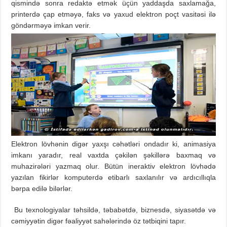
qismində sonra redaktə etmək üçün yaddaşda saxlamağa,
printerdə çap etməyə, faks və yaxud elektron poçt vasitəsi ilə
göndərməyə imkan verir.
Elektron lövhənin digər yaxşı cəhətləri ondadır ki, animasiya
imkanı yaradır, real vaxtda çəkilən şəkillərə baxmaq və
muhazirələri yazmaq olur. Bütün ineraktiv elektron lövhədə
yazılan fikirlər komputerdə etibarlı saxlanılır və ardıcıllıqla
bərpa edilə bilərlər.
Bu texnologiyalar təhsildə, təbabətdə, biznesdə, siyasətdə və
cəmiyyətin digər fəaliyyət sahələrində öz tətbiqini tapır.