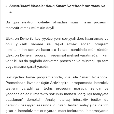
SmartBoard lövhələr üçün Smart Notebook proqramı və
s.
Bu gün elektron lövhələr olmadan müasir təlim prosesini
təsəvvür etmək mümkün deyil.
Elektron lövhə ilə keyfiyyətcə yeni səviyyəli dərs hazırlamaq və
onu yüksək səmərə ilə təşkil etmək ancaq proqram
təminatından tam və bacarıqla istifadə şəraitində mümkündür.
Elektron lövhənin proqramı rəqəmsal məhsul yaratmağa imkan
verir ki, bu da şagirdin dərketmə prosesinə və müstəqil işə tam
qoşulmasına şərait yaradır.
Sözügedən lövhə proqramlarında, xüsusilə Smart Notebook,
Promethean lövhələr üçün Activinspire proqramında interaktiv
testlərin yaradılması tədris prosesini maraqlı, zəngin və
yaddaqalan edir. İnteraktiv sözünün mənası “qarşılıqlı fəaliyyətə
əsaslanan” deməkdir. Analoji olaraq interaktiv testlər də
qarşılıqlı fəaliyyət əsasında qurulan testlər anlayışına gətirib
çıxarır. İnteraktiv testlərin yaradılması fənlərarası inteqrasiyanın