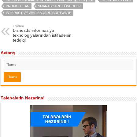
PROMETHEAN
SMARTBOARD LÖVHƏLƏR
İNTERACTIVE WHITEBOARD SOFTWARE
Əvvəlki
Biznesdə informasiya
texnologiyalarından istifadənin
tədqiqi
Axtarış
Tələbələrin Nəzərinə!