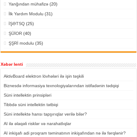
Yanğından mühafizə
(20)
İlk Yardım Modulu
(31)
İŞƏTSQ
(25)
ŞÜİOR
(40)
ŞŞRİ modulu
(35)
Xəbər lenti
AktivBoard elektron lövhələri ilə işin təşkili
Biznesdə informasiya texnologiyalarından istifadənin tədqiqi
Süni intellektin prinsipləri
Tibbdə süni intellektin tətbiqi
Süni intellektə hansı tapşırıqlar verilə bilər?
AI ilə əlaqəli risklər və narahatlıqlar
AI inkişafı adi proqram təminatının inkişafından nə ilə fərqlənir?