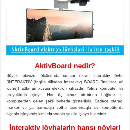
AktivBoard
n
ədir?
Böyük televizor ölçüsündə sensor ekran interaktiv lövhə
(İNTERAKTİV (İngilis dilindən interaktiv) BOARD (İngiliscə ağ
lövhə)) adlanan xüsusi elektron cihazdır. Yalnız kompüter və
proyektorla işləyir. Hər üç cihaz bir-birinə bağlıdır ki,
kompüterdən gələn şəkil lövhədə göstərilsin. Sadəcə olaraq,
marker və ya barmaqla səthə toxunmaqla siz kompüterdə
siçanla işləyirmiş kimi ekrandakı şəkillə işləyə bilərsiniz.
İnteraktiv lövhələrin hansı növləri