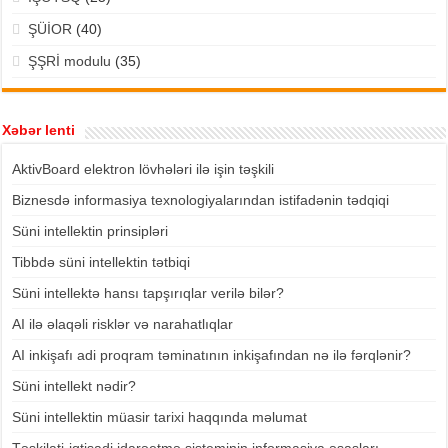
ŞÜİOR
(40)
ŞŞRİ modulu
(35)
Xəbər lenti
AktivBoard elektron lövhələri ilə işin təşkili
Biznesdə informasiya texnologiyalarından istifadənin tədqiqi
Süni intellektin prinsipləri
Tibbdə süni intellektin tətbiqi
Süni intellektə hansı tapşırıqlar verilə bilər?
AI ilə əlaqəli risklər və narahatlıqlar
AI inkişafı adi proqram təminatının inkişafından nə ilə fərqlənir?
Süni intellekt nədir?
Süni intellektin müasir tarixi haqqında məlumat