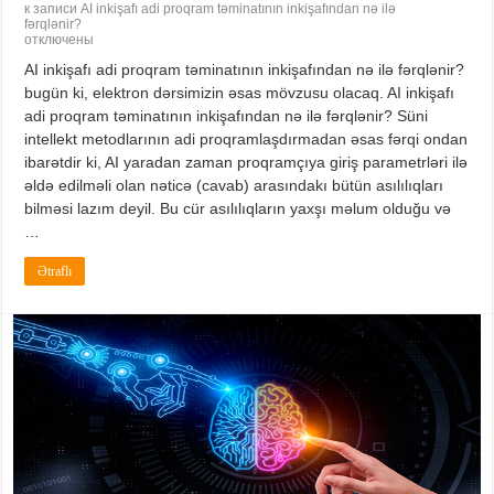
к записи AI inkişafı adi proqram təminatının inkişafından nə ilə
fərqlənir?
отключены
AI inkişafı adi proqram təminatının inkişafından nə ilə fərqlənir?
bugün ki, elektron dərsimizin əsas mövzusu olacaq. AI inkişafı
adi proqram təminatının inkişafından nə ilə fərqlənir? Süni
intellekt metodlarının adi proqramlaşdırmadan əsas fərqi ondan
ibarətdir ki, AI yaradan zaman proqramçıya giriş parametrləri ilə
əldə edilməli olan nəticə (cavab) arasındakı bütün asılılıqları
bilməsi lazım deyil. Bu cür asılılıqların yaxşı məlum olduğu və
…
Ətraflı