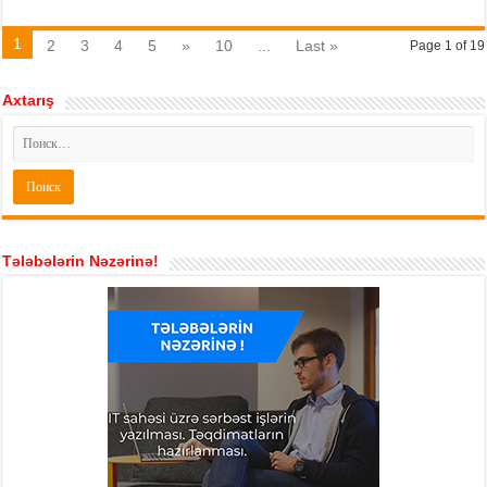
1
2
3
4
5
»
10
...
Last »
Page 1 of 19
Axtarış
Tələbələrin Nəzərinə!