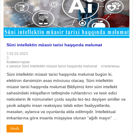
Süni intellektin müasir tarixi haqqında məlumat
02.02.2023
Комментарии
к записи Süni intellektin müasir tarixi haqqında məlumat
отключены
Süni intellektin müasir tarixi haqqında məlumat bugün ki,
elektron dərsimizin əsas mövzusu olacaq. Süni intellektin
müasir tarixi haqqında məlumat Bildiyimiz kimi süni intellekt
sahəsindəki inkişafların tətbiqində ruhlandırıcı və təsir edici
nəticələrin ilk nümunələri çoxlu sayda tez-tez dəyişən amillər və
çevik adaptiv insan reaksiyası tələb edən fəaliyyətlərdə,
məsələn, əyləncə və oyunlarda əldə edilmişdir. İntellektual
imkanlarına görə insanla müqayisə olunan “ağıllı maşın” …
Ətraflı