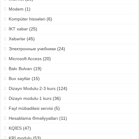
Modem
(1)
Kompüter hissələri
(6)
İKT xəbər
(25)
Xəbərlər
(45)
Электронные учебники
(24)
Microsoft Access
(20)
Bakı Bulvarı
(19)
Bux saytlar
(15)
Dizayn Modulu-2-3 kurs
(124)
Dizayn modulu-1 kurs
(36)
Fayl mübadiləsi servisi
(5)
Hesablama Əməliyyatları
(11)
KQİES
(47)
KRİ modulu
(53)