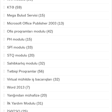
KTƏ
(59)
Mega Bulud Servisi
(15)
Microsoft Office Publisher 2003
(13)
Ofis proqramları modulu
(42)
PH modulu
(15)
SPİ modulu
(33)
STQ modulu
(20)
Sahibkarlıq modulu
(32)
Tətbiqi Proqramlar
(56)
Virtual mühitdə iş bacarıqları
(32)
Word 2013
(7)
Yanğından mühafizə
(20)
İlk Yardım Modulu
(31)
İŞƏTSQ
(25)