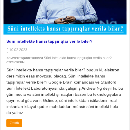
Süni intellektə hansı tapşırıqlar verilə bilər?
10.02.2023
Комментарии
к записи Süni intellektə hansı tapşırıqlar verilə bilər?
отключены
Süni intellektə hansı tapşırıqlar verilə bilər? bugün ki, elektron
dərsimizin əsas mövzusu olacaq. Süni intellektə hansı
tapşırıqlar verilə bilər? Google Brain komandası və Stanford
Süni İntellekt Laboratoriyasında çalışmış Andrew Ng deyir ki, bu
gün media və süni intellekt şırnaqları bəzən bu texnologiyalara
qeyri-real güc verir. Əslində, süni intellektdən istifadənin real
imkanları kifayət qədər məhduddur: müasir süni intellekt hələ
də yalnız …
Ətraflı