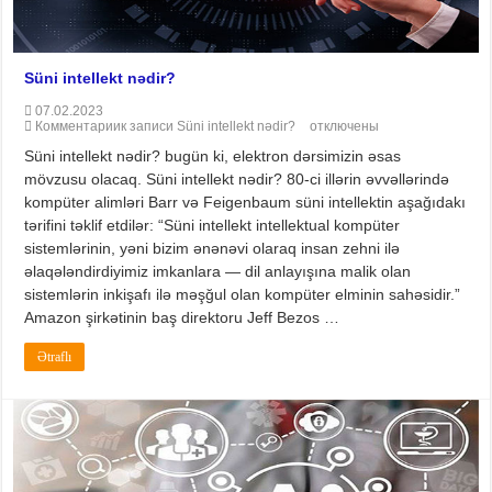
Süni intellekt nədir?
07.02.2023
Комментарии
к записи Süni intellekt nədir?
отключены
Süni intellekt nədir? bugün ki, elektron dərsimizin əsas
mövzusu olacaq. Süni intellekt nədir? 80-ci illərin əvvəllərində
kompüter alimləri Barr və Feigenbaum süni intellektin aşağıdakı
tərifini təklif etdilər: “Süni intellekt intellektual kompüter
sistemlərinin, yəni bizim ənənəvi olaraq insan zehni ilə
əlaqələndirdiyimiz imkanlara — dil anlayışına malik olan
sistemlərin inkişafı ilə məşğul olan kompüter elminin sahəsidir.”
Amazon şirkətinin baş direktoru Jeff Bezos …
Ətraflı