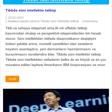
Tibbdə süni intellektin tətbiqi
18.02.2023
Комментарии
к записи Tibbdə süni intellektin tətbiqi
отключены
Tibb və səhiyyə istiqaməti artıq AI-nin effektiv tətbiqi
baxımından strateji və perspektivli istiqamətlərdən biri hesab
olunur. Süni intellektdən istifadə diaqnostikanın dəqiqliyini
kütləvi şəkildə artıra, müxtəlif xəstəlikləri olan xəstələrin
həyatını asanlaşdıra, yeni dərmanların hazırlanmasını və
buraxılmasını sürətləndirə bilər. Tibbdə süni intellektin tətbiqi
Tibbdə süni intellektdən istifadənin bəlkə də ən böyük və ən çox
müzakirə edilən layihəsi Amerikanın IBM korporasiyası və onun
…
Ətraflı