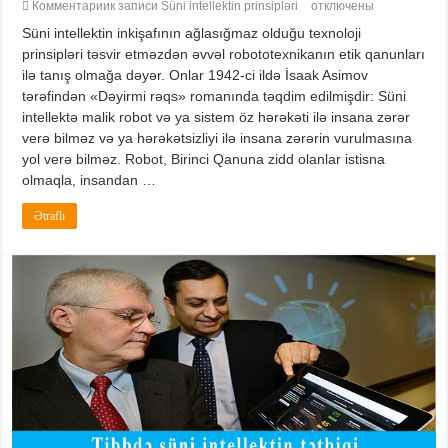
Комментарии
к записи Süni intellektin prinsipləri
отключены
Süni intellektin inkişafının ağlasığmaz olduğu texnoloji
prinsipləri təsvir etməzdən əvvəl robototexnikanın etik qanunları
ilə tanış olmağa dəyər. Onlar 1942-ci ildə İsaak Asimov
tərəfindən «Dəyirmi rəqs» romanında təqdim edilmişdir: Süni
intellektə malik robot və ya sistem öz hərəkəti ilə insana zərər
verə bilməz və ya hərəkətsizliyi ilə insana zərərin vurulmasına
yol verə bilməz. Robot, Birinci Qanuna zidd olanlar istisna
olmaqla, insandan …
Ətraflı