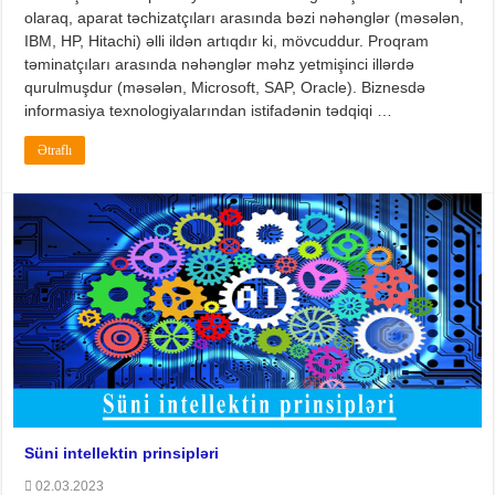
olaraq, aparat təchizatçıları arasında bəzi nəhənglər (məsələn,
IBM, HP, Hitachi) əlli ildən artıqdır ki, mövcuddur. Proqram
təminatçıları arasında nəhənglər məhz yetmişinci illərdə
qurulmuşdur (məsələn, Microsoft, SAP, Oracle). Biznesdə
informasiya texnologiyalarından istifadənin tədqiqi …
Ətraflı
Süni intellektin prinsipləri
02.03.2023