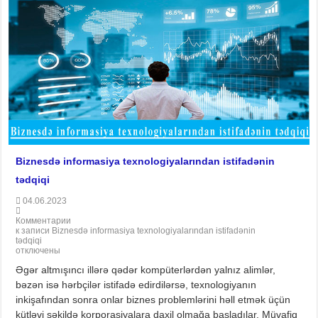
Biznesdə informasiya texnologiyalarından istifadənin
tədqiqi
04.06.2023
Комментарии
к записи Biznesdə informasiya texnologiyalarından istifadənin
tədqiqi
отключены
Əgər altmışıncı illərə qədər kompüterlərdən yalnız alimlər,
bəzən isə hərbçilər istifadə edirdilərsə, texnologiyanın
inkişafından sonra onlar biznes problemlərini həll etmək üçün
kütləvi şəkildə korporasiyalara daxil olmağa başladılar. Müvafiq