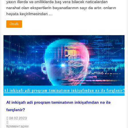
yaxın illərdə və onilliklərdə baş verə biləcək nəticələrdən
narahat olan ekspertlərin bəyanatlarının sayı da artır. onların
həyata keçirilməsindən …
Ətraflı
AI inkişafı adi proqram təminatının inkişafından nə ilə
fərqlənir?
08.02.2023
Комментарии