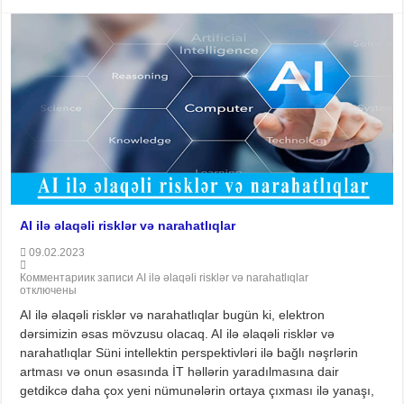
AI ilə əlaqəli risklər və narahatlıqlar
09.02.2023
Комментарии
к записи AI ilə əlaqəli risklər və narahatlıqlar
отключены
AI ilə əlaqəli risklər və narahatlıqlar bugün ki, elektron
dərsimizin əsas mövzusu olacaq. AI ilə əlaqəli risklər və
narahatlıqlar Süni intellektin perspektivləri ilə bağlı nəşrlərin
artması və onun əsasında İT həllərin yaradılmasına dair
getdikcə daha çox yeni nümunələrin ortaya çıxması ilə yanaşı,