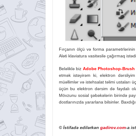
Fırçanın ölçü və forma parametrlərinin
Aləti klaviatura vasitəsilə çağırmaq istə
Beləliklə biz
Adobe Photoshop-Brush a
etmək istəyirəm ki, elektron dərsliyim
müəllimlər və istehsalat təlimi ustaları 
üçün bu elektron dərsim də faydalı ol
Mövzunu sosial şəbəkələrin birində pay
dostlarınızda yararlana bilsinlər. Baxdığ
© İstifadə edilərkən
gadirov.com
-a is