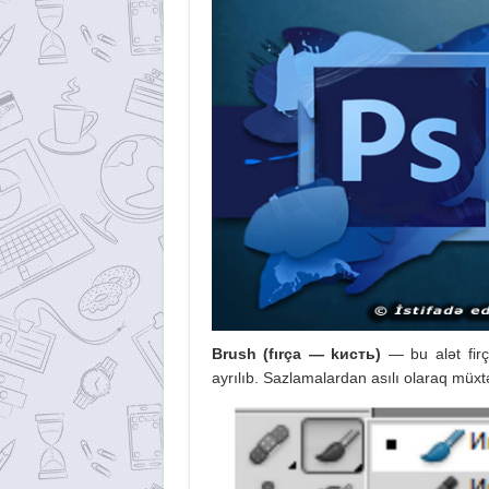
Brush (
fırça
— k
исть
)
— bu alət firç
ayrılıb. Sazlamalardan asılı olaraq müxtəl