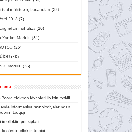
ətbiqi Proqramlar
(56)
irtual mühitdə iş bacarıqları
(32)
ord 2013
(7)
anğından mühafizə
(20)
lk Yardım Modulu
(31)
ŞƏTSQ
(25)
ÜİOR
(40)
ŞRİ modulu
(35)
 lenti
vBoard elektron lövhələri ilə işin təşkili
nesdə informasiya texnologiyalarından
fadənin tədqiqi
 intellektin prinsipləri
də süni intellektin tətbiqi