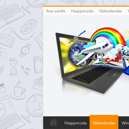
Ana səhifə
Haqqımızda
Videodərslər
Haqqımızda
Videodərslər
Win