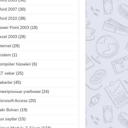
ord 2003
(56)
ord 2007
(30)
ord 2010
(38)
ower Point 2003
(18)
xcel 2003
(28)
nternet
(28)
odem
(1)
ompüter hissələri
(6)
KT xəbər
(25)
əbərlər
(45)
лектронные учебники
(24)
icrosoft Access
(20)
akı Bulvarı
(19)
ux saytlar
(15)