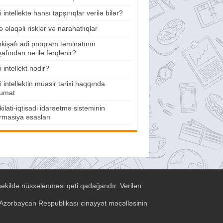
 intellektə hansı tapşırıqlar verilə bilər?
lə əlaqəli risklər və narahatlıqlar
nkişafı adi proqram təminatının
şafından nə ilə fərqlənir?
 intellekt nədir?
 intellektin müasir tarixi haqqında
umat
ilati-iqtisadi idarəetmə sisteminin
rmasiya əsasları
şəkildə nüsxələnməsi qəti qadağandır. Verilən
ə Azərbaycan Respublikası cinayyət məcəlləsinin