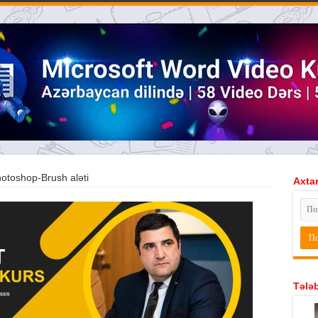
otoshop-Brush aləti
Axtar
Tələb