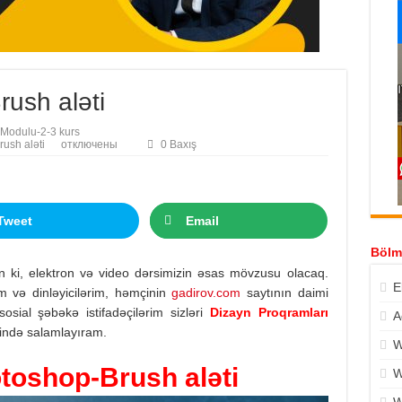
ush aləti
Modulu-2-3 kurs
ush aləti
отключены
0 Baxış
Tweet
Email
Bölm
n ki, elektron və video dərsimizin əsas mövzusu olacaq.
E
ım və dinləyicilərim, həmçinin
gadirov.com
saytının daimi
sosial şəbəkə istifadəçilərim sizləri
Dizayn Proqramları
A
ində salamlayıram.
W
toshop-Brush aləti
W