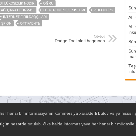
ƏHLÜKƏSIZLIK NƏDIR
OĞRU
Süni
N AĞ-QARA OLUNMASI
ELEKTRON POÇT SISTEMI
VIDEODERS
İNTERNET FIRILDAQÇILARI
AI i
ŞPION
ОТПРАВИТЬ
AI i
inki
Növbəti
Dodge Tool aləti haqqında
Süni
Süni
məl
Təşk
info
ər hansı bir informasiyanın kommersiya xarakterli bütöv və ya hissəli 
əsi üçün nəzərdə tutulub. Əks halda informasiyaya hər hansı bir müdaxil