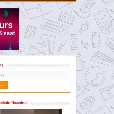
ış
ələrin Nəzərinə!