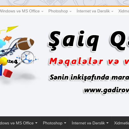
Windows və MS Office
Photoshop
İnternet və Dərslik
Xidmə
dows və MS Office
Photoshop
İnternet və Dərslik
Xidmətl