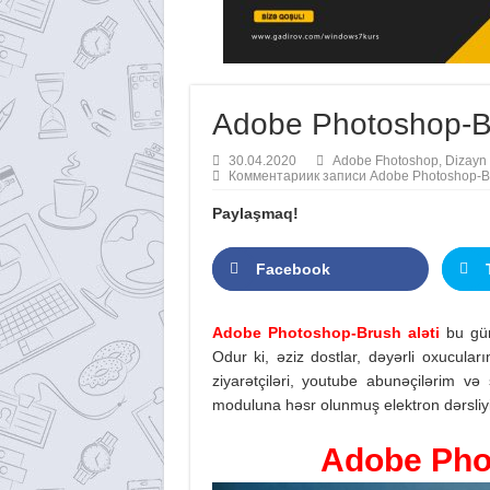
Adobe Photoshop-Br
30.04.2020
Adobe Fhotoshop
,
Dizayn 
Комментарии
к записи Adobe Photoshop-Br
Paylaşmaq!
Facebook
Adobe Photoshop-Brush aləti
bu gü
Odur ki, əziz dostlar, dəyərli oxucular
ziyarətçiləri, youtube abunəçilərim və 
moduluna həsr olunmuş elektron dərsliy
Adobe Pho