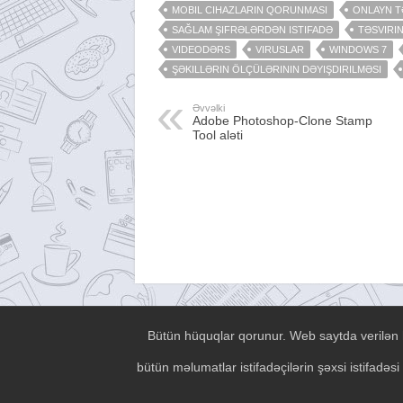
MOBIL CIHAZLARIN QORUNMASI
ONLAYN T
SAĞLAM ŞIFRƏLƏRDƏN ISTIFADƏ
TƏSVIRI
VIDEODƏRS
VIRUSLAR
WINDOWS 7
ŞƏKILLƏRIN ÖLÇÜLƏRININ DƏYIŞDIRILMƏSI
Əvvəlki
Adobe Photoshop-Clone Stamp
Tool aləti
Bütün hüquqlar qorunur. Web saytda verilən h
bütün məlumatlar istifadəçilərin şəxsi istifad