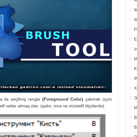
W
W
W
P
E
I
M
K
İ
X
Э
a ilə seçilmiş rənglə
(Foreground Color)
çəkmək üçün
if xətlər almaq olar. (qalın, incə və müxtəlif ölçülərdə).
M
B
B