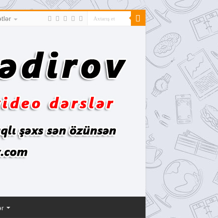
tlər
ər