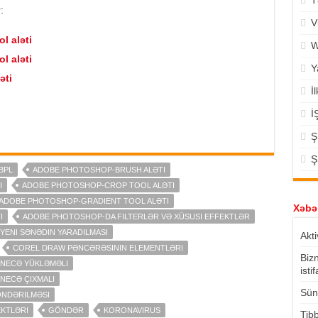
T
:
V
 aləti
W
l aləti
Y
əti
İ
i
İ
Ş
Ş
BPL
ADOBE PHOTOSHOP-BRUSH ALƏTI
I
ADOBE PHOTOSHOP-CROP TOOL ALƏTI
ADOBE PHOTOSHOP-GRADIENT TOOL ALƏTI
Xəbər
I
ADOBE PHOTOSHOP-DA FILTERLƏR VƏ XÜSUSI EFFEKTLƏR
ENI SƏNƏDIN YARADILMASI
Akti
COREL DRAW PƏNCƏRƏSININ ELEMENTLƏRI
Biz
NECƏ YÜKLƏMƏLI
isti
NECƏ ÇIXMALI
Süni
NDƏRILMƏSI
KTLƏRI
GÖNDƏR
KORONAVIRUS
Tibb