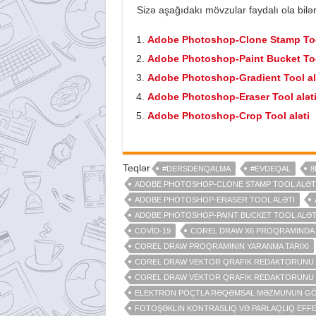
Sizə aşağıdakı mövzular faydalı ola bilər
Adobe Photoshop-Clone Stamp Tool
Adobe Photoshop-Paint Bucket Too
Adobe Photoshop-Gradient Tool al
Adobe Photoshop-Eraser Tool alət
Adobe Photoshop-Crop Tool aləti
Teqlər
#DERSDENQALMA
#EVDEQAL
8
ADOBE PHOTOSHOP-CLONE STAMP TOOL ALƏT
ADOBE PHOTOSHOP-ERASER TOOL ALƏTI
ADOBE PHOTOSHOP-PAINT BUCKET TOOL ALƏT
COVİD-19
COREL DRAW X6 PROQRAMINDA Y
COREL DRAW PROQRAMININ YARANMA TARIXI
COREL DRAW VEKTOR QRAFIK REDAKTORUNU 
COREL DRAW VEKTOR QRAFIK REDAKTORUNU 
ELEKTRON POÇTLA RƏQƏMSAL MƏZMUNUN GÖ
FOTOŞƏKLIN KONTRASLIQ VƏ PARLAQLIQ EFFE