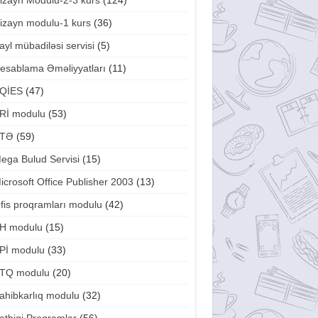
izayn Modulu-2-3 kurs
(124)
izayn modulu-1 kurs
(36)
ayl mübadiləsi servisi
(5)
esablama Əməliyyatları
(11)
QİES
(47)
Rİ modulu
(53)
TƏ
(59)
ega Bulud Servisi
(15)
icrosoft Office Publisher 2003
(13)
fis proqramları modulu
(42)
H modulu
(15)
Pİ modulu
(33)
TQ modulu
(20)
ahibkarlıq modulu
(32)