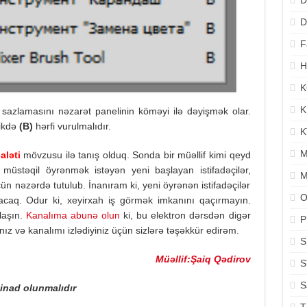
D
D
F
H
K
K
 sazlamasını nəzarət panelinin köməyi ilə dəyişmək olar.
dikdə
(B)
hərfi vurulmalıdır.
K
M
ləti
mövzusu ilə tanış olduq. Sonda bir müəllif kimi qeyd
 müstəqil öyrənmək istəyən yeni başlayan istifadəçilər,
M
üçün nəzərdə tutulub. İnanıram ki, yeni öyrənən istifadəçilər
O
acaq. Odur ki, xeyirxah iş görmək imkanını qaçırmayın.
laşın.
Kanalıma abunə olun
ki, bu elektron dərsdən digər
P
ınız və kanalımı izlədiyiniz üçün sizlərə təşəkkür edirəm.
S
Müəllif:Şaiq Qədirov
S
S
tinad olunmalıdır