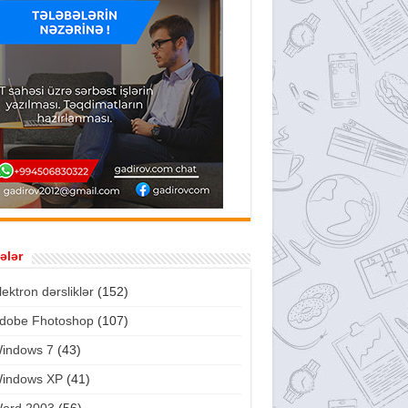
ələr
lektron dərsliklər
(152)
dobe Fhotoshop
(107)
indows 7
(43)
indows XP
(41)