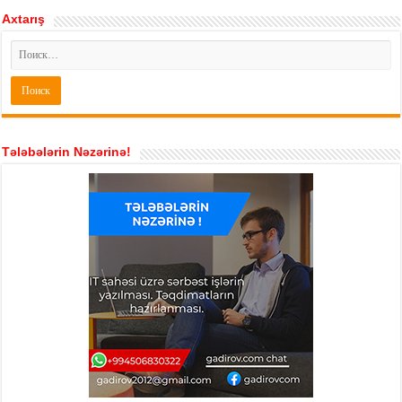
Axtarış
Tələbələrin Nəzərinə!