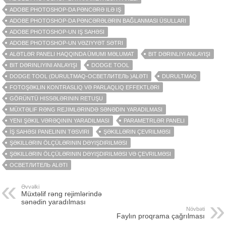
ADOBE PHOTOSHOP-DA PƏNCƏRƏ ILƏ IŞ
ADOBE PHOTOSHOP-DA PƏNCƏRƏLƏRIN BAĞLANMASI ÜSULLARI
ADOBE PHOTOSHOP-UN IŞ SAHƏSI
ADOBE PHOTOSHOP-UN VƏZIYYƏT SƏTRI
ALƏTLƏR PANELI HAQQINDA ÜMUMI MƏLUMAT
BIT DƏRINLIYI ANLAYIŞI
BIT DƏRINLIYINI ANLAYIŞI
DODGE TOOL
DODGE TOOL (DURULTMAQ-ОСВЕТЛИТЕЛЬ )ALƏTI
DURULTMAQ
FOTOŞƏKLIN KONTRASLIQ VƏ PARLAQLIQ EFFEKTLƏRI
GÖRÜNTÜ HISSƏLƏRININ RETUŞU
MÜXTƏLIF RƏNG REJIMLƏRINDƏ SƏNƏDIN YARADILMASI
YENI ŞƏKIL VƏRƏQININ YARADILMASI
PARAMETRLƏR PANELI
İŞ SAHƏSI PANELININ TƏSVIRI
ŞƏKILLƏRIN ÇEVRILMƏSI
ŞƏKILLƏRIN ÖLÇÜLƏRININ DƏYIŞDIRILMƏSI
ŞƏKILLƏRIN ÖLÇÜLƏRININ DƏYIŞDIRILMƏSI VƏ ÇEVRILMƏSI
ОСВЕТЛИТЕЛЬ ALƏTI
Əvvəlki
Müxtəlif rəng rejimlərində
sənədin yaradılması
Növbəti
Faylın proqrama çağrılması