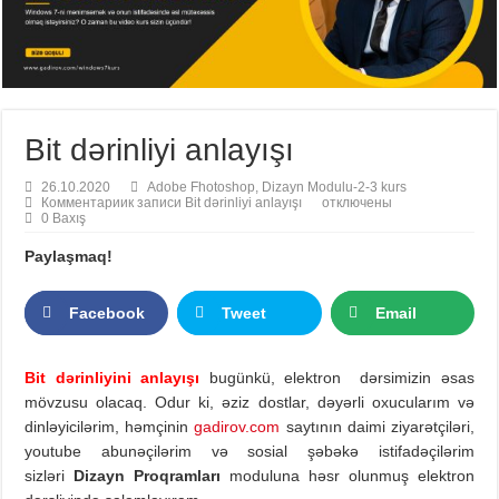
Bit dərinliyi anlayışı
26.10.2020
Adobe Fhotoshop
,
Dizayn Modulu-2-3 kurs
Комментарии
к записи Bit dərinliyi anlayışı
отключены
0 Baxış
Paylaşmaq!
Facebook
Tweet
Email
Bit dərinliyini anlayışı
bugünkü, elektron dərsimizin əsas
mövzusu olacaq. Odur ki, əziz dostlar, dəyərli oxucularım və
dinləyicilərim, həmçinin
gadirov.com
saytının daimi ziyarətçiləri,
youtube abunəçilərim və sosial şəbəkə istifadəçilərim
sizləri
Dizayn Proqramları
moduluna həsr olunmuş elektron