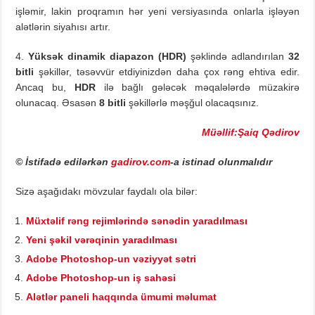
işləmir, lakin proqramın hər yeni versiyasında onlarla işləyən
alətlərin siyahısı artır.
4.
Yüksək dinamik diapazon (HDR)
şəklində adlandırılan
32
bitli
şəkillər, təsəvvür etdiyinizdən daha çox rəng ehtiva edir.
Ancaq bu,
HDR
ilə bağlı gələcək məqalələrdə müzakirə
olunacaq. Əsasən
8 bitli
şəkillərlə məşğul olacaqsınız.
Müəllif:Şaiq Qədirov
© İstifadə edilərkən
gadirov.com
-a istinad olunmalıdır
Sizə aşağıdakı mövzular faydalı ola bilər:
Müxtəlif rəng rejimlərində sənədin yaradılması
Yeni şəkil vərəqinin yaradılması
Adobe Photoshop-un vəziyyət sətri
Adobe Photoshop-un iş sahəsi
Alətlər paneli haqqında ümumi məlumat