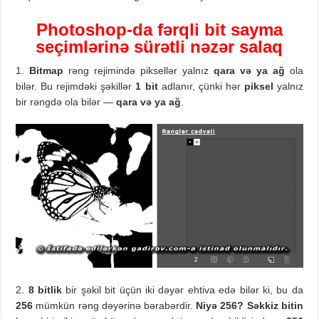
Photoshop-da fərqli bit sayma
seçimlərinə sürətli
nəzər
salaq
1.
Bitmap
rəng rejimində piksellər yalnız
qara və ya ağ
ola
bilər. Bu rejimdəki şəkillər
1 bit
adlanır, çünki hər
piksel
yalnız
bir rəngdə ola bilər —
qara və ya
ağ
.
2.
8 bitlik
bir şəkil bit üçün iki dəyər ehtiva edə bilər ki, bu da
256
mümkün rəng dəyərinə bərabərdir.
Niyə 256? Səkkiz
bitin