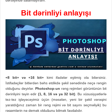
dərsliyində salamlayıram.
Bit dərinliyi anlayışı
«8 bit»
və
«16 bit»
kimi ifadələr eşitmiş ola bilərsiniz.
İstifadəçilər bitlərdən bəhs etdikdə şəkil sənədində neçə rəngin
olduğunu deyirlər.
Photoshop-un
rəng rejimləri görüntünün bit
dərinliyini təyin edir
(1, 8, 16 və ya 32 bit)
. Bu xüsusiyyətlərlə
tez-tez işləyəcəyimiz üçün (məsələn, yeni bir şəkil vərəqini
yaratdığınız zaman bir rəng rejimi və bit sayını seçməliyik) bu
rəqəmlərin nə demək olduğunu bilmək faydalıdır.