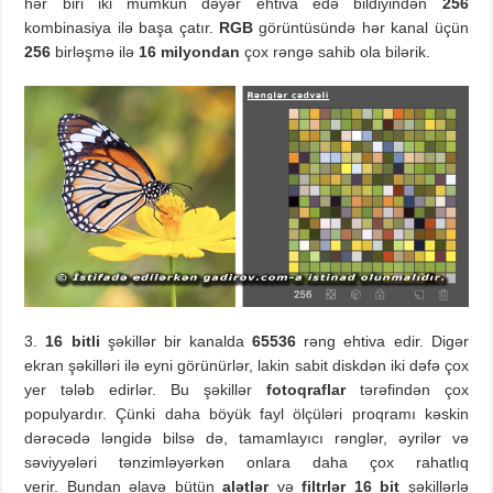
hər biri iki mümkün dəyər ehtiva edə bildiyindən
256
kombinasiya ilə başa çatır.
RGB
görüntüsündə hər kanal üçün
256
birləşmə ilə
16 milyondan
çox rəngə sahib ola bilərik.
3.
16 bitli
şəkillər bir kanalda
65536
rəng ehtiva edir. Digər
ekran şəkilləri ilə eyni görünürlər, lakin sabit diskdən iki dəfə çox
yer tələb edirlər. Bu şəkillər
fotoqraflar
tərəfindən çox
populyardır. Çünki daha böyük fayl ölçüləri proqramı kəskin
dərəcədə ləngidə bilsə də, tamamlayıcı rənglər, əyrilər və
səviyyələri tənzimləyərkən onlara daha çox rahatlıq
verir. Bundan əlavə bütün
alətlər
və
filtrlər
16 bit
şəkillərlə