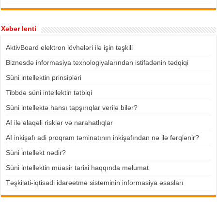
Xəbər lenti
AktivBoard elektron lövhələri ilə işin təşkili
Biznesdə informasiya texnologiyalarından istifadənin tədqiqi
Süni intellektin prinsipləri
Tibbdə süni intellektin tətbiqi
Süni intellektə hansı tapşırıqlar verilə bilər?
AI ilə əlaqəli risklər və narahatlıqlar
AI inkişafı adi proqram təminatının inkişafından nə ilə fərqlənir?
Süni intellekt nədir?
Süni intellektin müasir tarixi haqqında məlumat
Təşkilati-iqtisadi idarəetmə sisteminin informasiya əsasları