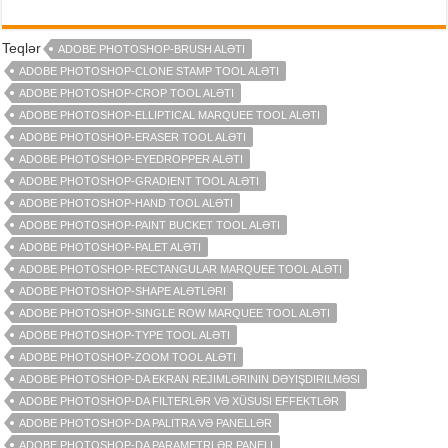
Teqlər
ADOBE PHOTOSHOP-BRUSH ALƏTI
ADOBE PHOTOSHOP-CLONE STAMP TOOL ALƏTI
ADOBE PHOTOSHOP-CROP TOOL ALƏTI
ADOBE PHOTOSHOP-ELLIPTICAL MARQUEE TOOL ALƏTI
ADOBE PHOTOSHOP-ERASER TOOL ALƏTI
ADOBE PHOTOSHOP-EYEDROPPER ALƏTI
ADOBE PHOTOSHOP-GRADIENT TOOL ALƏTI
ADOBE PHOTOSHOP-HAND TOOL ALƏTI
ADOBE PHOTOSHOP-PAINT BUCKET TOOL ALƏTI
ADOBE PHOTOSHOP-PALET ALƏTI
ADOBE PHOTOSHOP-RECTANGULAR MARQUEE TOOL ALƏTI
ADOBE PHOTOSHOP-SHAPE ALƏTLƏRI
ADOBE PHOTOSHOP-SINGLE ROW MARQUEE TOOL ALƏTI
ADOBE PHOTOSHOP-TYPE TOOL ALƏTI
ADOBE PHOTOSHOP-ZOOM TOOL ALƏTI
ADOBE PHOTOSHOP-DA EKRAN REJIMLƏRININ DƏYIŞDIRILMƏSI
ADOBE PHOTOSHOP-DA FILTERLƏR VƏ XÜSUSI EFFEKTLƏR
ADOBE PHOTOSHOP-DA PALITRA VƏ PANELLƏR
ADOBE PHOTOSHOP-DA PARAMETRLƏR PANELI