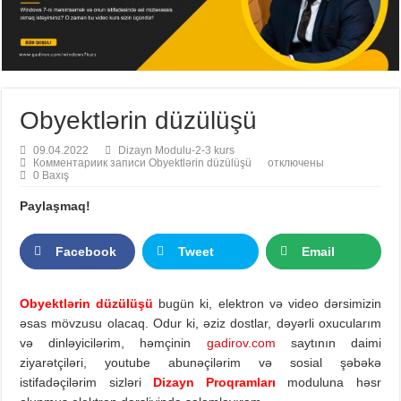
Obyektlərin düzülüşü
09.04.2022
Dizayn Modulu-2-3 kurs
Комментарии
к записи Obyektlərin düzülüşü
отключены
0 Baxış
Paylaşmaq!
Facebook
Tweet
Email
Obyektlərin düzülüşü
bugün ki, elektron və video dərsimizin
əsas mövzusu olacaq. Odur ki, əziz dostlar, dəyərli oxucularım
və dinləyicilərim, həmçinin
gadirov.com
saytının daimi
ziyarətçiləri, youtube abunəçilərim və sosial şəbəkə
istifadəçilərim sizləri
Dizayn Proqramları
moduluna həsr