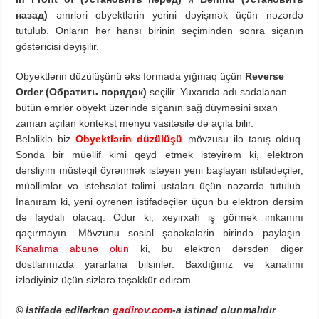
назад)
əmrləri obyektlərin yerini dəyişmək üçün nəzərdə
tutulub. Onların hər hansı birinin seçimindən sonra siçanın
göstəricisi dəyişilir.
Obyektlərin düzülüşünü əks formada yığmaq üçün
Reverse
Order (
Обратить порядок)
seçilir. Yuxarıda adı sadalanan
bütün əmrlər obyekt üzərində siçanın sağ düyməsini sıxan
zaman açılan kontekst menyu vasitəsilə də açıla bilir.
Beləliklə biz
Obyektlərin düzülüşü
mövzusu ilə tanış olduq.
Sonda bir müəllif kimi qeyd etmək istəyirəm ki, elektron
dərsliyim müstəqil öyrənmək istəyən yeni başlayan istifadəçilər,
müəllimlər və istehsalat təlimi ustaları üçün nəzərdə tutulub.
İnanıram ki, yeni öyrənən istifadəçilər üçün bu elektron dərsim
də faydalı olacaq. Odur ki, xeyirxah iş görmək imkanını
qaçırmayın. Mövzunu sosial şəbəkələrin birində paylaşın.
Kanalıma abunə olun
ki, bu elektron dərsdən digər
dostlarınızda yararlana bilsinlər. Baxdığınız və kanalımı
izlədiyiniz üçün sizlərə təşəkkür edirəm.
© İstifadə edilərkən
gadirov.com
-a istinad olunmalıdır