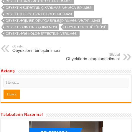
OBYEKTIN SADƏ MƏTNLƏ ƏHATƏLƏNMƏSI
OBYEKTIN SURƏTININ ÇIXARILMASI VƏ LƏĞV EDILMƏSI
OBYEKTIN TEKSTURA ILƏ DOLDURULMASI
OBYEKTLƏRIN BIR QRUPDA BIRLƏŞDIRILMƏSI VƏ AYRILMASI
OBYEKTLƏRIN BIRLƏŞDIRILMƏSI
OBYEKTLƏRIN DÜZÜLÜŞÜ
OBYEKTLƏRƏ KÖLGƏ EFFEKTININ VERILMƏSI
Əvvəlki
Obyektlərin birləşdirilməsi
Növbəti
Obyektlərin əlaqələndirilməsi
Axtarış
Tələbələrin Nəzərinə!