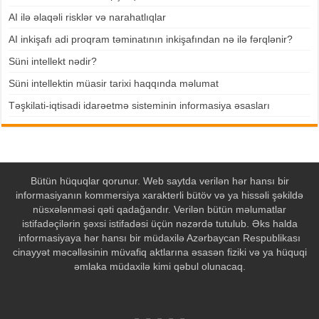
AI ilə əlaqəli risklər və narahatlıqlar
AI inkişafı adi proqram təminatının inkişafından nə ilə fərqlənir?
Süni intellekt nədir?
Süni intellektin müasir tarixi haqqında məlumat
Təşkilati-iqtisadi idarəetmə sisteminin informasiya əsasları
Bütün hüquqlar qorunur. Web saytda verilən hər hansı bir
informasiyanın kommersiya xarakterli bütöv və ya hissəli şəkildə
nüsxələnməsi qəti qadağandır. Verilən bütün məlumatlar
istifadəçilərin şəxsi istifadəsi üçün nəzərdə tutulub. Əks halda
informasiyaya hər hansı bir müdaxilə Azərbaycan Respublikası
cinayyət məcəlləsinin müvafiq aktlarına əsasən fiziki və ya hüquqi
əmlaka müdaxilə kimi qəbul olunacaq.