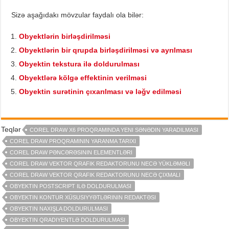
Sizə aşağıdakı mövzular faydalı ola bilər:
Obyektlərin birləşdirilməsi
Obyektlərin bir qrupda birləşdirilməsi və ayrılması
Obyektin tekstura ilə doldurulması
Obyektlərə kölgə effektinin verilməsi
Obyektin surətinin çıxarılması və ləğv edilməsi
Teqlər
COREL DRAW X6 PROQRAMINDA YENI SƏNƏDIN YARADILMASI
COREL DRAW PROQRAMININ YARANMA TARIXI
COREL DRAW PƏNCƏRƏSININ ELEMENTLƏRI
COREL DRAW VEKTOR QRAFIK REDAKTORUNU NECƏ YÜKLƏMƏLI
COREL DRAW VEKTOR QRAFIK REDAKTORUNU NECƏ ÇIXMALI
OBYEKTIN POSTSCRIPT ILƏ DOLDURULMASI
OBYEKTIN KONTUR XÜSUSIYYƏTLƏRININ REDAKTƏSI
OBYEKTIN NAXIŞLA DOLDURULMASI
OBYEKTIN QRADIYENTLƏ DOLDURULMASI