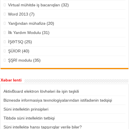
Virtual mühitdə iş bacarıqları
(32)
Word 2013
(7)
Yanğından mühafizə
(20)
İlk Yardım Modulu
(31)
İŞƏTSQ
(25)
ŞÜİOR
(40)
ŞŞRİ modulu
(35)
Xəbər lenti
AktivBoard elektron lövhələri ilə işin təşkili
Biznesdə informasiya texnologiyalarından istifadənin tədqiqi
Süni intellektin prinsipləri
Tibbdə süni intellektin tətbiqi
Süni intellektə hansı tapşırıqlar verilə bilər?