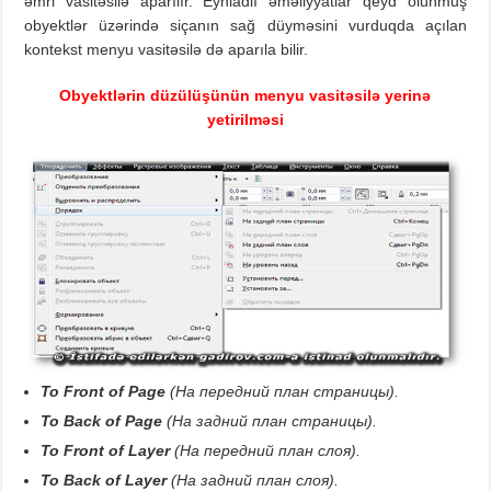
əmri vasitəsilə aparılır. Eyniadlı əməliyyatlar qeyd olunmuş
obyektlər üzərində siçanın sağ düyməsini vurduqda açılan
kontekst menyu vasitəsilə də aparıla bilir.
Obyektlərin düzülüşünün menyu vasitəsilə yerinə
yetirilməsi
То
Front of Page
(На передний план страницы).
То Back of Page
(На задний план страницы).
То Front of Layer
(На передний план слоя).
То
Back
of Layer
(На задний план слоя).