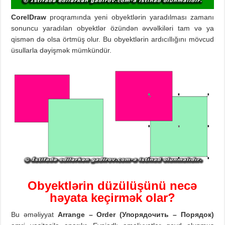
CorelDraw
proqramında yeni obyektlərin yaradılması zamanı
sonuncu yaradılan obyektlər özündən əvvəlkiləri tam və ya
qismən də olsa örtmüş olur. Bu obyektlərin ardıcıllığını mövcud
üsullarla dəyişmək mümkündür.
Obyektlərin
düzülüşün
ü necə
həyata keçirmək olar?
Bu əməliyyat
Arrange – Order (
Упорядочить – Порядок)