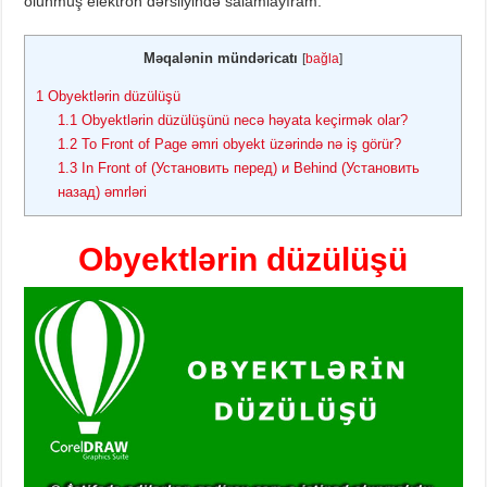
olunmuş elektron dərsliyində salamlayıram.
Məqalənin mündəricatı
[
bağla
]
1
Obyektlərin düzülüşü
1.1
Obyektlərin düzülüşünü necə həyata keçirmək olar?
1.2
То Front of Page əmri obyekt üzərində nə iş görür?
1.3
In Front of (Установить перед) и Behind (Установить
назад) əmrləri
Obyektlərin düzülüşü