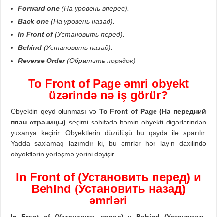
Forward
o
n
е
(На уровень вперед).
Back
o
n
е
(На уровень назад).
In Front of
(Установить перед).
Behind
(
Установить назад).
Reverse Order
(
Обратить порядок)
То
Front of Page
əmri obyekt
üzərində nə iş görür?
Obyektin qeyd olunması və
То
Front of Page (
На передний
план страницы)
seçimi səhifədə həmin obyekti digərlərindən
yuxarıya keçirir. Obyektlərin düzülüşü bu qayda ilə aparılır.
Yadda saxlamaq lazımdır ki, bu əmrlər hər layın daxilində
obyektlərin yerləşmə yerini dəyişir.
In Front of (Установить перед) и
Behind (Установить назад)
əmrləri
In Front of (
Установить перед)
и
Behind (
Установить