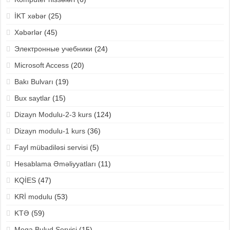
İKT xəbər
(25)
Xəbərlər
(45)
Электронные учебники
(24)
Microsoft Access
(20)
Bakı Bulvarı
(19)
Bux saytlar
(15)
Dizayn Modulu-2-3 kurs
(124)
Dizayn modulu-1 kurs
(36)
Fayl mübadiləsi servisi
(5)
Hesablama Əməliyyatları
(11)
KQİES
(47)
KRİ modulu
(53)
KTƏ
(59)
Mega Bulud Servisi
(15)