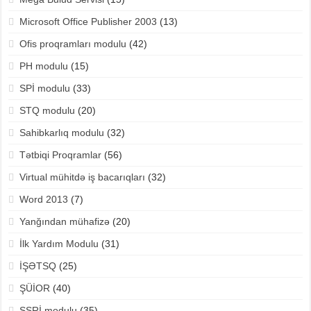
Microsoft Office Publisher 2003
(13)
Ofis proqramları modulu
(42)
PH modulu
(15)
SPİ modulu
(33)
STQ modulu
(20)
Sahibkarlıq modulu
(32)
Tətbiqi Proqramlar
(56)
Virtual mühitdə iş bacarıqları
(32)
Word 2013
(7)
Yanğından mühafizə
(20)
İlk Yardım Modulu
(31)
İŞƏTSQ
(25)
ŞÜİOR
(40)
ŞŞRİ modulu
(35)