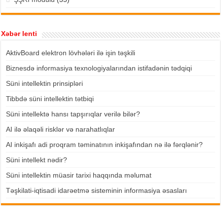
Xəbər lenti
AktivBoard elektron lövhələri ilə işin təşkili
Biznesdə informasiya texnologiyalarından istifadənin tədqiqi
Süni intellektin prinsipləri
Tibbdə süni intellektin tətbiqi
Süni intellektə hansı tapşırıqlar verilə bilər?
AI ilə əlaqəli risklər və narahatlıqlar
AI inkişafı adi proqram təminatının inkişafından nə ilə fərqlənir?
Süni intellekt nədir?
Süni intellektin müasir tarixi haqqında məlumat
Təşkilati-iqtisadi idarəetmə sisteminin informasiya əsasları