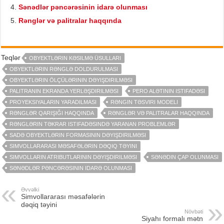
Sənədlər pəncərəsinin idarə olunması
Rənglər və palitralar haqqında
Teqlər
OBYEKTLƏRIN KƏSILMƏ ÜSULLARI
OBYEKTLƏRIN RƏNGLƏ DOLDURULMASI
OBYEKTLƏRIN ÖLÇÜLƏRININ DƏYIŞDIRILMƏSI
PALITRANIN EKRANDA YERLƏŞDIRILMƏSI
PERO ALƏTININ ISTIFADƏSI
PROYEKSIYALARIN YARADILMASI
RƏNGIN TƏSVIRI MODELI
RƏNGLƏR QARIŞIĞI HAQQINDA
RƏNGLƏR VƏ PALITRALAR HAQQINDA
RƏNGLƏRIN TƏKRAR ISTIFADƏSINDƏ YARANAN PROBLEMLƏR
SADƏ OBYEKTLƏRIN FORMASININ DƏYIŞDIRILMƏSI
SIMVOLLARARASI MƏSAFƏLƏRIN DƏQIQ TƏYINI
SIMVOLLARIN ATRIBUTLARININ DƏYIŞDIRILMƏSI
SƏNƏDIN ÇAP OLUNMASI
SƏNƏDLƏR PƏNCƏRƏSININ IDARƏ OLUNMASI
Əvvəlki
Simvollararası məsafələrin
dəqiq təyini
Növbəti
Siyahı formalı mətn