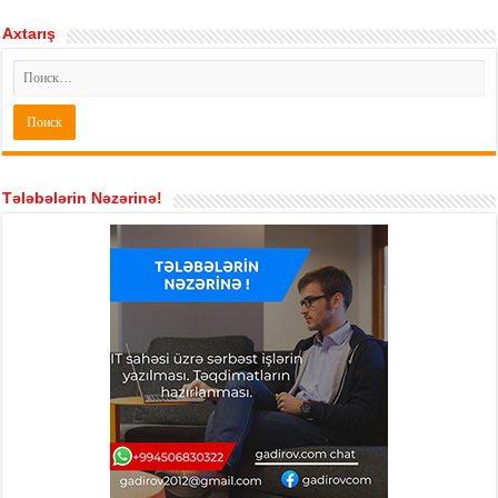
Axtarış
Tələbələrin Nəzərinə!