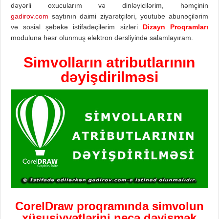
dəyərli oxucularım və dinləyicilərim, həmçinin
gadirov.com
saytının daimi ziyarətçiləri, youtube abunəçilərim
və sosial şəbəkə istifadəçilərim sizləri
Dizayn Proqramları
moduluna həsr olunmuş elektron dərsliyində salamlayıram.
Simvolların atributlarının
dəyişdirilməsi
CorelDraw proqramın
d
a
simvolun
xüsusiyyətlərini nec
ə dəyişmək