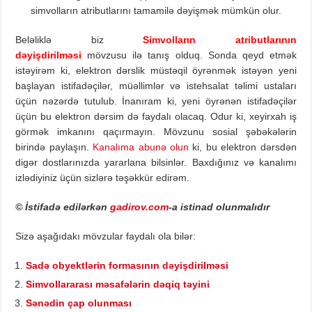
simvolların atributlarını tamamilə dəyişmək mümkün olur.
Beləliklə biz
Simvolların atributlarının
dəyişdirilməsi
mövzusu ilə tanış olduq. Sonda qeyd etmək
istəyirəm ki, elektron dərslik müstəqil öyrənmək istəyən yeni
başlayan istifadəçilər, müəllimlər və istehsalat təlimi ustaları
üçün nəzərdə tutulub. İnanıram ki, yeni öyrənən istifadəçilər
üçün bu elektron dərsim də faydalı olacaq. Odur ki, xeyirxah iş
görmək imkanını qaçırmayın. Mövzunu sosial şəbəkələrin
birində paylaşın.
Kanalıma abunə olun
ki, bu elektron dərsdən
digər dostlarınızda yararlana bilsinlər. Baxdığınız və kanalımı
izlədiyiniz üçün sizlərə təşəkkür edirəm.
© İstifadə edilərkən
gadirov.com
-a istinad olunmalıdır
Sizə aşağıdakı mövzular faydalı ola bilər:
Sadə obyektlərin formasının dəyişdirilməsi
Simvollararası məsafələrin dəqiq təyini
Sənədin çap olunması