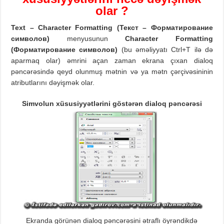
olar
?
Text – Character Formatting (
Текст – Форматирование
символов)
menyusunun
Character Formatting
(
Форматирование символов)
(bu əməliyyatı Ctrl+T ilə də
aparmaq olar) əmrini açan zaman ekrana çıxan dialoq
pəncərəsində qeyd olunmuş mətnin və ya mətn çərçivəsininin
atributlarını dəyişmək olar.
Simvolun xüsusiyyətlərini göstərən dialoq pəncərəsi
Ekranda görünən dialoq pəncərəsini ətraflı öyrəndikdə