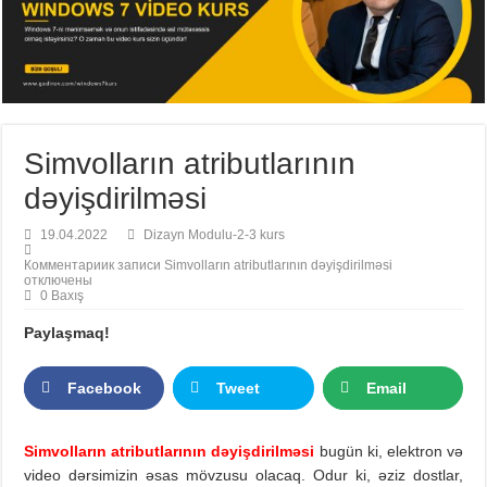
Simvolların atributlarının
dəyişdirilməsi
19.04.2022
Dizayn Modulu-2-3 kurs
Комментарии
к записи Simvolların atributlarının dəyişdirilməsi
отключены
0 Baxış
Paylaşmaq!
Facebook
Tweet
Email
Simvolların atributlarının dəyişdirilməsi
bugün ki, elektron və
video dərsimizin əsas mövzusu olacaq. Odur ki, əziz dostlar,