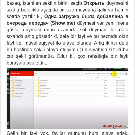
baxaq, istənilən şəkilin birini seçib
Открыть
düyməsini
sıxdıq beləliklə aşağıda bir sətr meydana gəlir və həmin
sətrdə yazılır ki,
Oдна загрузка была добавлена в
очередь передач (Show me)
düyməsi var yəni mənə
göstər düyməsi onun üzərində sol düyməni bir dəfə
sıxanda artıq göstərir ki, belə bir fayl və bu həcmdə olan
fayl tipi müvəffəqiyyət ilə əlavə olundu. Artıq ikinci dəfə
bu hostinqə şəkili əlavə etdiyim üçün siyahıda siz iki bu
cür şəkil görürsünüz. Odur ki, çox rahatlıqla biz faylı
buraya əlavə etdik.
Gəlin bir fayl yox, fayllar qrupunu bura əlavə edək.