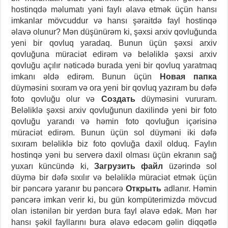
hostinqdə məlumatı yəni faylı əlavə etmək üçün hansı
imkanlar mövcuddur və hansı şəraitdə fayl hostinqə
əlavə olunur? Mən düşünürəm ki, şəxsi arxiv qovluğunda
yeni bir qovluq yaradaq. Bunun üçün şəxsi arxiv
qovluğuna müraciət edirəm və beləliklə şəxsi arxiv
qovluğu açılır nəticədə burada yeni bir qovluq yaratmaq
imkanı əldə edirəm. Bunun üçün
Новая папка
düyməsini sıxıram və ora yeni bir qovluq yazıram bu dəfə
foto qovluğu olur və
Создать
düyməsini vururam.
Beləliklə şəxsi arxiv qovluğunun daxilində yeni bir foto
qovluğu yarandı və həmin foto qovluğun içərisinə
müraciət edirəm. Bunun üçün sol düyməni iki dəfə
sıxıram beləliklə biz foto qovluğa daxil olduq. Faylın
hostinqə yəni bu serverə daxil olması üçün ekranın sağ
yuxarı küncündə ki,
Загрузить файл
üzərində sol
düymə bir dəfə sıxılır və beləliklə müraciət etmək üçün
bir pəncərə yaranır bu pəncərə
Открыть
adlanır. Həmin
pəncərə imkan verir ki, bu gün kompüterimizdə mövcud
olan istənilən bir yerdən bura fayl əlavə edək. Mən hər
hansı şəkil fayllarını bura əlavə edəcəm gəlin diqqətlə