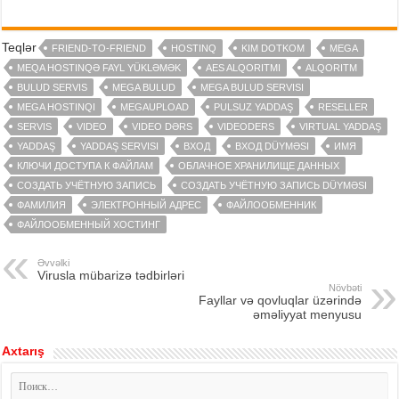
Teqlər
FRIEND-TO-FRIEND
HOSTINQ
KIM DOTKOM
MEGA
MEQA HOSTINQƏ FAYL YÜKLƏMƏK
AES ALQORITMI
ALQORITM
BULUD SERVIS
MEGA BULUD
MEGA BULUD SERVISI
MEGA HOSTINQI
MEGAUPLOAD
PULSUZ YADDAŞ
RESELLER
SERVIS
VIDEO
VIDEO DƏRS
VIDEODERS
VIRTUAL YADDAŞ
YADDAŞ
YADDAŞ SERVISI
ВХОД
ВХОД DÜYMƏSI
ИМЯ
КЛЮЧИ ДОСТУПА К ФАЙЛАМ
ОБЛАЧНОЕ ХРАНИЛИЩЕ ДАННЫХ
СОЗДАТЬ УЧЁТНУЮ ЗАПИСЬ
СОЗДАТЬ УЧЁТНУЮ ЗАПИСЬ DÜYMƏSI
ФАМИЛИЯ
ЭЛЕКТРОННЫЙ АДРЕС
ФАЙЛООБМЕННИК
ФАЙЛООБМЕННЫЙ ХОСТИНГ
Əvvəlki
Virusla mübarizə tədbirləri
Növbəti
Fayllar və qovluqlar üzərində
əməliyyat menyusu
Axtarış