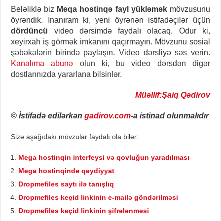
Beləliklə biz
Meqa hostinqə fayl yükləmək
mövzusunu
öyrəndik. İnanıram ki, yeni öyrənən istifadəçilər üçün
dördüncü
video dərsimdə faydalı olacaq. Odur ki,
xeyirxah iş görmək imkanını qaçırmayın. Mövzunu sosial
şəbəkələrin birində paylaşın. Video dərsliyə səs verin.
Kanalıma abunə
olun ki, bu video dərsdən digər
dostlarınızda yararlana bilsinlər.
Müəllif:Şaiq Qədirov
© İstifadə edilərkən
gadirov.com
-a istinad olunmalıdır
Sizə aşağıdakı mövzular faydalı ola bilər:
Mega hostinqin interfeysi və qovluğun yaradılması
Mega hostinqində qeydiyyat
Dropmefiles saytı ilə tanışlıq
Dropmefiles keçid linkinin e-mailə göndərilməsi
Dropmefiles keçid linkinin şifrələnməsi