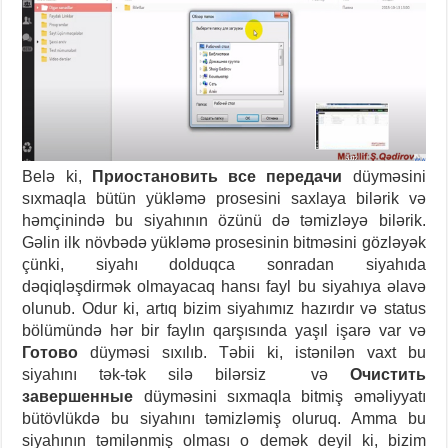
Belə ki,
Приостановить все передачи
düyməsini
sıxmaqla bütün yükləmə prosesini saxlaya bilərik və
həmçinində bu siyahının özünü də təmizləyə bilərik.
Gəlin ilk növbədə yükləmə prosesinin bitməsini gözləyək
çünki, siyahı dolduqca sonradan siyahıda
dəqiqləşdirmək olmayacaq hansı fayl bu siyahıya əlavə
olunub. Odur ki, artıq bizim siyahımız hazırdır və status
bölümündə hər bir faylın qarşısında yaşıl işarə var və
Готово
düyməsi sıxılıb. Təbii ki, istənilən vaxt bu
siyahını tək-tək silə bilərsiz və
Очистить
завершенные
düyməsini sıxmaqla bitmiş əməliyyatı
bütövlükdə bu siyahını təmizləmiş oluruq. Amma bu
siyahının təmilənmiş olması o demək deyil ki, bizim