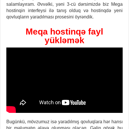
salamlayıram. Əvvəlki, yəni 3-cü dərsimizdə biz Mega
hostinqin interfeysi ilə tanış olduq və hostinqdə yeni
qovluqların yaradılması prosesini öyrəndik.
Meqa hostinqə fayl
yükləmək
Bugünkü, mövzumuz isə yaradılmış qovluqlara hər hansı
bir məlumatın əlavə olunması olacaq. Gəlin görək bu