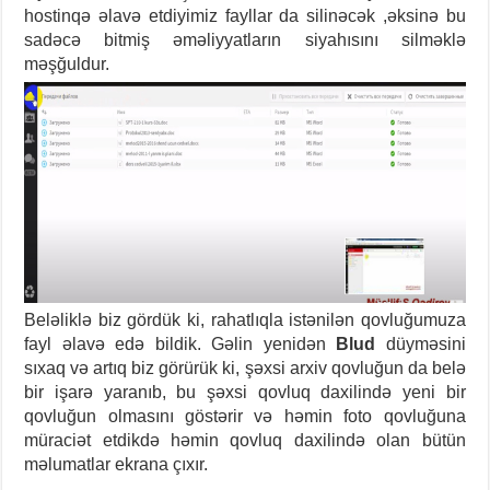
hostinqə əlavə etdiyimiz fayllar da silinəcək ,əksinə bu
sadəcə bitmiş əməliyyatların siyahısını silməklə
məşğuldur.
Beləliklə biz gördük ki, rahatlıqla istənilən qovluğumuza
fayl əlavə edə bildik. Gəlin yenidən
Blud
düyməsini
sıxaq və artıq biz görürük ki, şəxsi arxiv qovluğun da belə
bir işarə yaranıb, bu şəxsi qovluq daxilində yeni bir
qovluğun olmasını göstərir və həmin foto qovluğuna
müraciət etdikdə həmin qovluq daxilində olan bütün
məlumatlar ekrana çıxır.