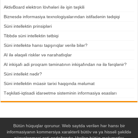
AktivBoard elektron lövhələri ilə işin təşkili
Biznesdə informasiya texnologiyalarından istifadənin tədqiqi
Süni intellektin prinsipləri
Tibbdə süni intellektin tətbiqi
Süni intellektə hansı tapşırıqlar verilə bilər?
AI ilə əlaqəli risklər və narahatlıqlar
AI inkişafı adi proqram təminatının inkişafından nə ilə fərqlənir?
Süni intellekt nədir?
Süni intellektin müasir tarixi haqqında məlumat
Təşkilati-iqtisadi idarəetmə sisteminin informasiya əsasları
Bütün hüquqlar qorunur. Web saytda verilən hər hansı bir
informasiyanın kommersiya xarakterli bütöv və ya hissəli şəkildə
nüsxələnməsi qəti qadağandır. Verilən bütün məlumatlar