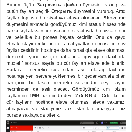
Bunun üçün
Загрузить файл
düyməsini sıxırıq və
bütün faylları seçirik
Открыть
düyməsini vururuq. Artıq
fayllar toplusu bu siyahıya əlavə olunacaq
Show me
düyməsini sıxmaqla gördüyümüz kimi status hissəsində
hansı fayl əlavə olundusa artıq o, statusda bu hissə dolur
və beləliklə bu proses həyata keçirilir. Onu da qeyd
etmək istəyirəm ki, bu cür əmaliyyatların olması bir növ
fayllar çeşidinin hostinqə daha rahatlıqla əlavə olunması
deməkdir yəni biz çox rahatlıqla qovluğun daxilində
müxtəlif sonsuz sayda bu cür faylları əlavə edə bilərik.
Sadəcə internetin sürətindən asılı olaraq faylların
hostinqə yəni serverə yüklənməsi bir qədər vaxt ala bilər,
həmçinin bu təkcə internetin sürətindən deyil faylın
həcmindən də asılı olacaq. Gördüyümüz kimi bizim
fayllarımız
1MB
həcmində deyil
275 KB
-dır. Odur ki, bu
cür faylların hostinqə əlavə olunması elədə vaxtımızı
almayacaq və istədiyimiz vaxt istənilən əməliyyatı biz
burada saxlaya da bilərik.