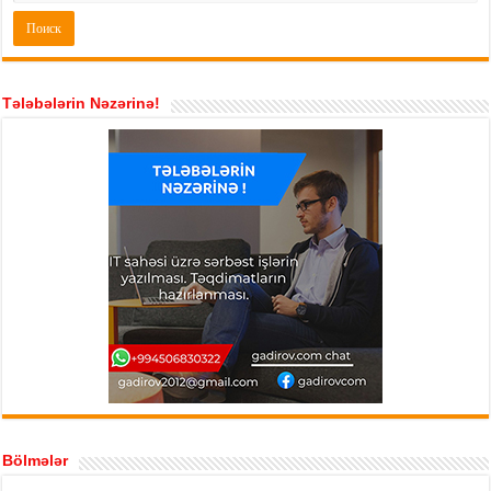
Tələbələrin Nəzərinə!
Bölmələr