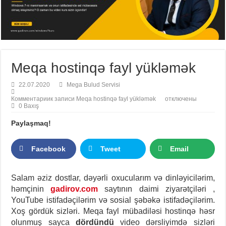
Meqa hostinqə fayl yükləmək
22.07.2020
Mega Bulud Servisi
Комментарии
к записи Meqa hostinqə fayl yükləmək
отключены
0 Baxış
Paylaşmaq!
Facebook
Tweet
Email
Salam əziz dostlar, dəyərli oxucularım və dinləyicilərim,
həmçinin
gadirov.com
saytının daimi ziyarətçiləri ,
YouTube istifadəçilərim və sosial şəbəkə istifadəçilərim.
Xoş gördük sizləri. Meqa fayl mübadiləsi hostinqə həsr
olunmuş sayca
dördündü
video dərsliyimdə sizləri