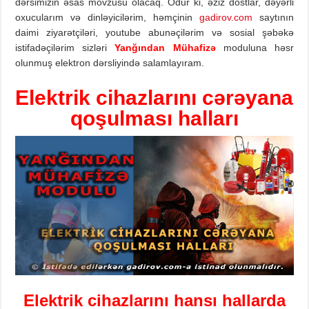
dərsimizin əsas mövzusu olacaq. Odur ki, əziz dostlar, dəyərli
oxucularım və dinləyicilərim, həmçinin
gadirov.com
saytının
daimi ziyarətçiləri, youtube abunəçilərim və sosial şəbəkə
istifadəçilərim sizləri
Yanğından Mühafizə
moduluna həsr
olunmuş elektron dərsliyində salamlayıram.
Elektrik cihazlarını cərəyana
qoşulması halları
Elektrik cihazlarını hansı hallarda