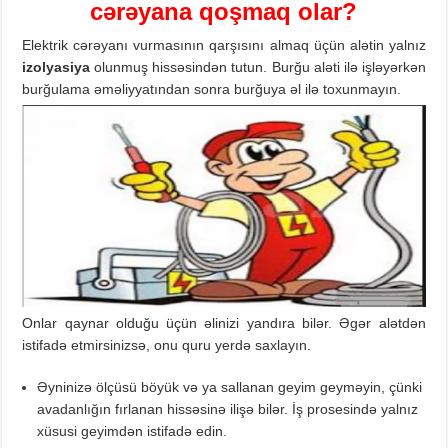
cərəyana qoşmaq olar?
Elektrik cərəyanı vurmasının qarşısını almaq üçün alətin yalnız
izolyasiya
olunmuş hissəsindən tutun. Burğu aləti ilə işləyərkən
burğulama əməliyyatından sonra burğuya əl ilə toxunmayın.
Onlar qaynar olduğu üçün əlinizi yandıra bilər. Əgər alətdən
istifadə etmirsinizsə, onu quru yerdə saxlayın.
Əyninizə ölçüsü böyük və ya sallanan geyim geyməyin, çünki
avadanlığın fırlanan hissəsinə ilişə bilər. İş prosesində yalnız
xüsusi geyimdən istifadə edin.