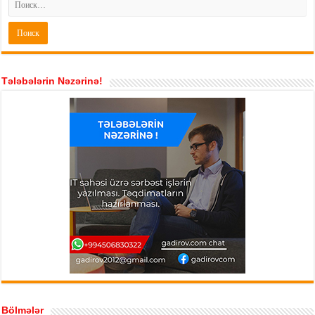
Tələbələrin Nəzərinə!
Bölmələr