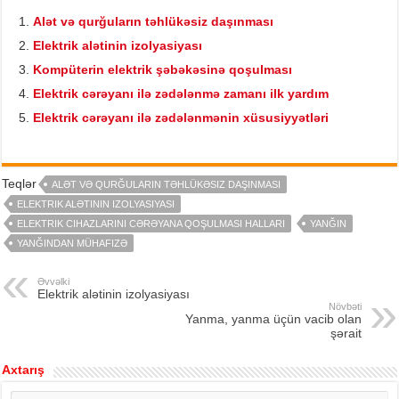
Alət və qurğuların təhlükəsiz daşınması
Elektrik alətinin izolyasiyası
Kompüterin elektrik şəbəkəsinə qoşulması
Elektrik cərəyanı ilə zədələnmə zamanı ilk yardım
Elektrik cərəyanı ilə zədələnmənin xüsusiyyətləri
Teqlər
ALƏT VƏ QURĞULARIN TƏHLÜKƏSIZ DAŞINMASI
ELEKTRIK ALƏTININ IZOLYASIYASI
ELEKTRIK CIHAZLARINI CƏRƏYANA QOŞULMASI HALLARI
YANĞIN
YANĞINDAN MÜHAFIZƏ
Əvvəlki
Elektrik alətinin izolyasiyası
Növbəti
Yanma, yanma üçün vacib olan
şərait
Axtarış