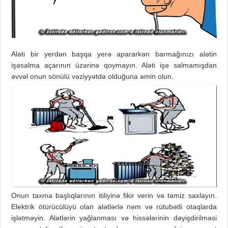
Aləti bir yerdən başqa yerə apararkən barmağınızı alətin
işəsalma açarının üzərinə qoymayın. Aləti işə salmamışdan
əvvəl onun sönülü vəziyyətdə olduğuna əmin olun.
Onun taxma başlıqlarının itiliyinə fikir verin və təmiz saxlayın.
Elektrik ötürücülüyü olan alətlərlə nəm və rütubətli otaqlarda
işlətməyin. Alətlərin yağlanması və hissələrinin dəyişdirilməsi