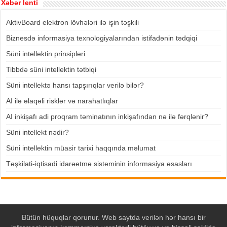
Xəbər lenti
AktivBoard elektron lövhələri ilə işin təşkili
Biznesdə informasiya texnologiyalarından istifadənin tədqiqi
Süni intellektin prinsipləri
Tibbdə süni intellektin tətbiqi
Süni intellektə hansı tapşırıqlar verilə bilər?
AI ilə əlaqəli risklər və narahatlıqlar
AI inkişafı adi proqram təminatının inkişafından nə ilə fərqlənir?
Süni intellekt nədir?
Süni intellektin müasir tarixi haqqında məlumat
Təşkilati-iqtisadi idarəetmə sisteminin informasiya əsasları
Bütün hüquqlar qorunur. Web saytda verilən hər hansı bir