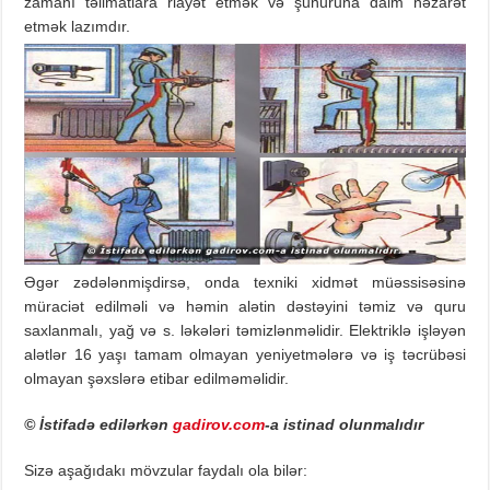
zamanı təlimatlara riayət etmək və şunuruna daim nəzarət
etmək lazımdır.
Əgər zədələnmişdirsə, onda texniki xidmət müəssisəsinə
müraciət edilməli və həmin alətin dəstəyini təmiz və quru
saxlanmalı, yağ və s. ləkələri təmizlənməlidir. Elektriklə işləyən
alətlər 16 yaşı tamam olmayan yeniyetmələrə və iş təcrübəsi
olmayan şəxslərə etibar edilməməlidir.
© İstifadə edilərkən
gadirov.com
-a istinad olunmalıdır
Sizə aşağıdakı mövzular faydalı ola bilər: