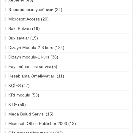
Электронные учебники
(24)
Microsoft Access
(20)
Bakı Bulvarı
(19)
Bux saytlar
(15)
Dizayn Modulu-2-3 kurs
(124)
Dizayn modulu-1 kurs
(36)
Fayl mübadiləsi servisi
(5)
Hesablama Əməliyyatları
(11)
KQİES
(47)
KRİ modulu
(53)
KTƏ
(59)
Mega Bulud Servisi
(15)
Microsoft Office Publisher 2003
(13)
Ofis proqramları modulu
(42)