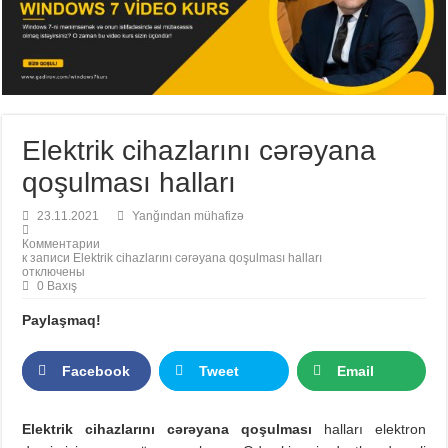
Elektrik cihazlarını cərəyana
qoşulması halları
23.11.2021
Yanğından mühafizə
Комментарии
к записи Elektrik cihazlarını cərəyana qoşulması halları
отключены
0 Baxış
Paylaşmaq!
Facebook
Tweet
Email
Elektrik cihazlarını cərəyana qoşulması
halları elektron