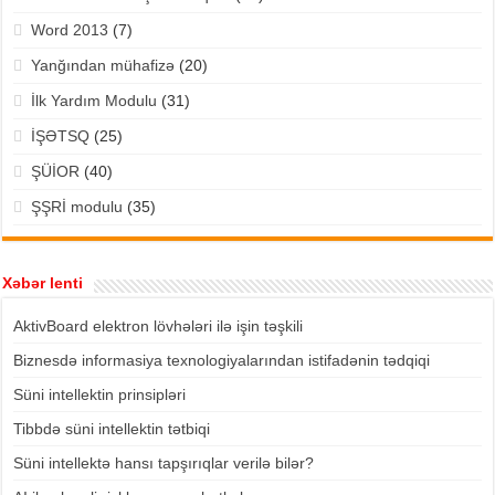
Word 2013
(7)
Yanğından mühafizə
(20)
İlk Yardım Modulu
(31)
İŞƏTSQ
(25)
ŞÜİOR
(40)
ŞŞRİ modulu
(35)
Xəbər lenti
AktivBoard elektron lövhələri ilə işin təşkili
Biznesdə informasiya texnologiyalarından istifadənin tədqiqi
Süni intellektin prinsipləri
Tibbdə süni intellektin tətbiqi
Süni intellektə hansı tapşırıqlar verilə bilər?