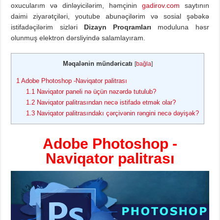
oxucularım və dinləyicilərim, həmçinin
gadirov.com
saytının
daimi ziyarətçiləri, youtube abunəçilərim və sosial şəbəkə
istifadəçilərim sizləri
Dizayn Proqramları
moduluna həsr
olunmuş elektron dərsliyində salamlayıram.
Məqalənin mündəricatı
[
bağla
]
1
Adobe Photoshop -Naviqator palitrası
1.1
Naviqator paneli nə üçün nəzərdə tutulub?
1.2
Naviqator palitrasından necə istifadə etmək olar?
1.3
Naviqator palitrasındakı çərçivənin rəngini necə dəyişək?
Adobe Photoshop -
Naviqator palitrası