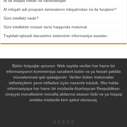
AI ilə əlaqəli risklər və narahatlıqlar
AI inkişafı adi proqram təminatının inkişafından nə ilə fərqlənir?
Süni intellekt nədir?
Süni intellektin müasir tarixi haqqında məlumat
Təşkilati-iqtisadi idarəetmə sisteminin informasiya əsasları
Bütün hüquqlar qorunur. Web saytda verilən hər hansı bir
informasiyanın kommersiya xarakterli bütöv və ya hissəli şəkildə
nüsxələnməsi qəti qadağandır. Verilən bütün məlumatlar
istifadəçilərin şəxsi istifadəsi üçün nəzərdə tutulub. Əks halda
informasiyaya hər hansı bir müdaxilə Azərbaycan Respublikası
cinayyət məcəlləsinin müvafiq aktlarına əsasən fiziki və ya hüquqi
əmlaka müdaxilə kimi qəbul olunacaq.