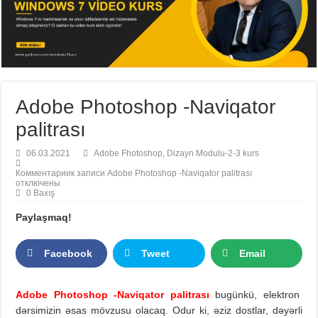
Adobe Photoshop -Naviqator
palitrası
06.03.2021
Adobe Fhotoshop
,
Dizayn Modulu-2-3 kurs
Комментарии
к записи Adobe Photoshop -Naviqator palitrası
отключены
0 Baxış
Paylaşmaq!
Facebook
Tweet
Email
Adobe Photoshop -Naviqator palitrası
bugünkü, elektron
dərsimizin əsas mövzusu olacaq. Odur ki, əziz dostlar, dəyərli