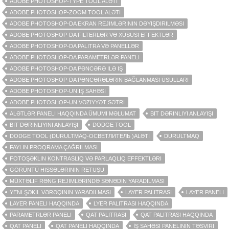
ADOBE PHOTOSHOP-TYPE TOOL ALƏTI
ADOBE PHOTOSHOP-ZOOM TOOL ALƏTI
ADOBE PHOTOSHOP-DA EKRAN REJIMLƏRININ DƏYIŞDIRILMƏSI
ADOBE PHOTOSHOP-DA FILTERLƏR VƏ XÜSUSI EFFEKTLƏR
ADOBE PHOTOSHOP-DA PALITRA VƏ PANELLƏR
ADOBE PHOTOSHOP-DA PARAMETRLƏR PANELI
ADOBE PHOTOSHOP-DA PƏNCƏRƏ ILƏ IŞ
ADOBE PHOTOSHOP-DA PƏNCƏRƏLƏRIN BAĞLANMASI ÜSULLARI
ADOBE PHOTOSHOP-UN IŞ SAHƏSI
ADOBE PHOTOSHOP-UN VƏZIYYƏT SƏTRI
ALƏTLƏR PANELI HAQQINDA ÜMUMI MƏLUMAT
BIT DƏRINLIYI ANLAYIŞI
BIT DƏRINLIYINI ANLAYIŞI
DODGE TOOL
DODGE TOOL (DURULTMAQ-ОСВЕТЛИТЕЛЬ )ALƏTI
DURULTMAQ
FAYLIN PROQRAMA ÇAĞRILMASI
FOTOŞƏKLIN KONTRASLIQ VƏ PARLAQLIQ EFFEKTLƏRI
GÖRÜNTÜ HISSƏLƏRININ RETUŞU
MÜXTƏLIF RƏNG REJIMLƏRINDƏ SƏNƏDIN YARADILMASI
YENI ŞƏKIL VƏRƏQININ YARADILMASI
LAYER PALITRASI
LAYER PANELI
LAYER PANELI HAQQINDA
LYER PALITRASI HAQQINDA
PARAMETRLƏR PANELI
QAT PALITRASI
QAT PALITRASI HAQQINDA
QAT PANELI
QAT PANELI HAQQINDA
İŞ SAHƏSI PANELININ TƏSVIRI