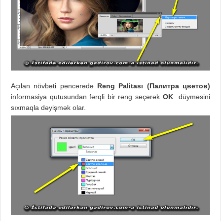
Açılan növbəti pəncərədə
Rəng Palitası (
Палитра цветов
)
informasiya qutusundan fərqli bir rəng seçərək
OK
düyməsini
sıxmaqla dəyişmək olar.