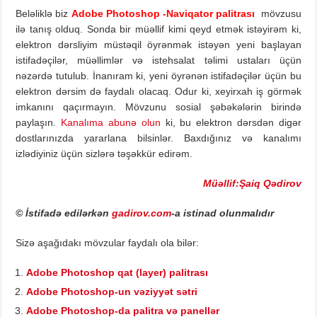
Beləliklə biz
Adobe Photoshop -Naviqator palitrası
mövzusu
ilə tanış olduq. Sonda bir müəllif kimi qeyd etmək istəyirəm ki,
elektron dərsliyim müstəqil öyrənmək istəyən yeni başlayan
istifadəçilər, müəllimlər və istehsalat təlimi ustaları üçün
nəzərdə tutulub. İnanıram ki, yeni öyrənən istifadəçilər üçün bu
elektron dərsim də faydalı olacaq. Odur ki, xeyirxah iş görmək
imkanını qaçırmayın. Mövzunu sosial şəbəkələrin birində
paylaşın.
Kanalıma abunə olun
ki, bu elektron dərsdən digər
dostlarınızda yararlana bilsinlər. Baxdığınız və kanalımı
izlədiyiniz üçün sizlərə təşəkkür edirəm.
Müəllif:Şaiq Qədirov
© İstifadə edilərkən
gadirov.com
-a istinad olunmalıdır
Sizə aşağıdakı mövzular faydalı ola bilər:
Adobe Photoshop qat (layer) palitrası
Adobe Photoshop-un vəziyyət sətri
Adobe Photoshop-da palitra və panellər