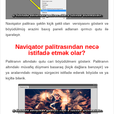
Naviqator palitrası şəklin kiçik şəkli olan versiyasını göstərir və
böyüdülmüş ərazini baxış paneli adlanan qırmızı qutu ilə
işarələyir.
Naviqator palitrasından necə
istifadə etmək olar?
Palitranın altındakı qutu cari böyüdülməni göstərir. Palitranın
altındakı müvafiq düyməni basaraq (kiçik dağlara bənzəyir) və
ya aralarındakı miqyas sürgəcini istifadə edərək böyüdə və ya
kiçiltə bilərik.