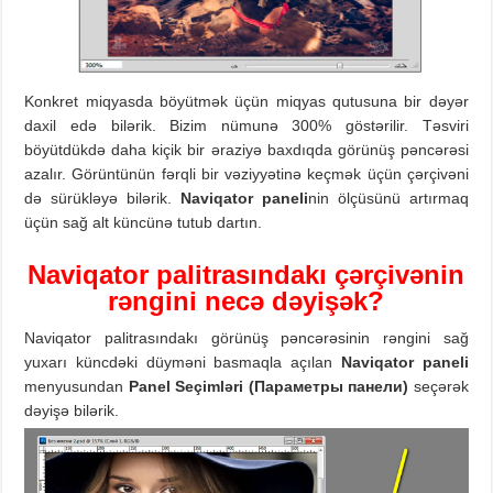
Konkret miqyasda böyütmək üçün miqyas qutusuna bir dəyər
daxil edə bilərik. Bizim nümunə 300% göstərilir. Təsviri
böyütdükdə daha kiçik bir əraziyə baxdıqda görünüş pəncərəsi
azalır. Görüntünün fərqli bir vəziyyətinə keçmək üçün çərçivəni
də sürükləyə bilərik.
Naviqator paneli
nin ölçüsünü artırmaq
üçün sağ alt küncünə tutub dartın.
Naviqator palitrasındakı çərçivənin
rəngini necə dəyişək?
Naviqator palitrasındakı görünüş pəncərəsinin rəngini sağ
yuxarı küncdəki düyməni basmaqla açılan
Naviqator paneli
menyusundan
Panel Seçimləri
(
Параметры панели
)
seçərək
dəyişə bilərik.