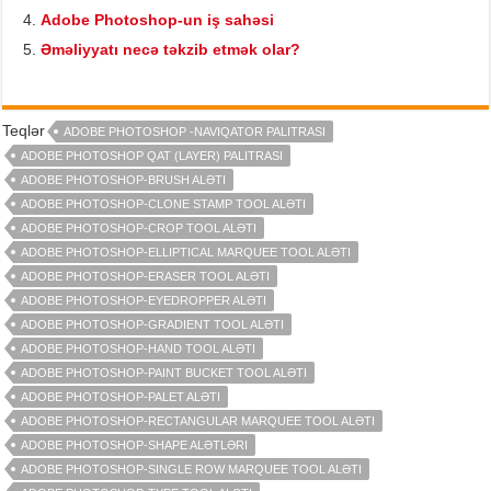
Adobe Photoshop-un iş sahəsi
Əməliyyatı necə təkzib etmək olar?
Teqlər
ADOBE PHOTOSHOP -NAVIQATOR PALITRASI
ADOBE PHOTOSHOP QAT (LAYER) PALITRASI
ADOBE PHOTOSHOP-BRUSH ALƏTI
ADOBE PHOTOSHOP-CLONE STAMP TOOL ALƏTI
ADOBE PHOTOSHOP-CROP TOOL ALƏTI
ADOBE PHOTOSHOP-ELLIPTICAL MARQUEE TOOL ALƏTI
ADOBE PHOTOSHOP-ERASER TOOL ALƏTI
ADOBE PHOTOSHOP-EYEDROPPER ALƏTI
ADOBE PHOTOSHOP-GRADIENT TOOL ALƏTI
ADOBE PHOTOSHOP-HAND TOOL ALƏTI
ADOBE PHOTOSHOP-PAINT BUCKET TOOL ALƏTI
ADOBE PHOTOSHOP-PALET ALƏTI
ADOBE PHOTOSHOP-RECTANGULAR MARQUEE TOOL ALƏTI
ADOBE PHOTOSHOP-SHAPE ALƏTLƏRI
ADOBE PHOTOSHOP-SINGLE ROW MARQUEE TOOL ALƏTI