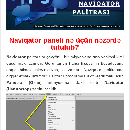
Naviqator paneli
nə üçün nəzərdə
tutulub?
Navi
q
ator
palitrasını çoxyönlü bir miqyaslandırma vasitəsi kimi
düşünmək lazımdır. Görüntünün hansı hissəsinin böyüdüyünü
dəqiq bilmək istəyirsinizsə, o zaman Naviqator palitrasına
diqqət etmək lazımdır. Palitranı proqramda aktivləşdirmək üçün
Pəncərə (
Окно)
menyusuna daxil olub
Naviqator
(
Навигатор
)
sətrini seçirik.