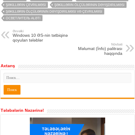
ŞƏKILLƏRIN ÇEVRILMƏSI
ŞƏKILLƏRIN ÖLÇÜLƏRININ DƏYIŞDIRILMƏSI
ŞƏKILLƏRIN ÖLÇÜLƏRININ DƏYIŞDIRILMƏSI VƏ ÇEVRILMƏSI
ОСВЕТЛИТЕЛЬ ALƏTI
Əvvəlki
Windows 10 ƏS-nin tətbiqinə
qoyulan tələblər
Növbəti
Məlumat (İnfo) palitrası
haqqında
Axtarış
Tələbələrin Nəzərinə!