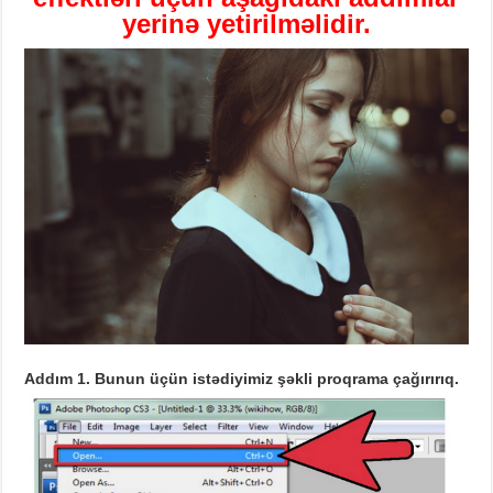
yerinə yetirilməlidir.
Addım 1.
Bunun üçün istədiyimiz şəkli proqrama çağırırıq.