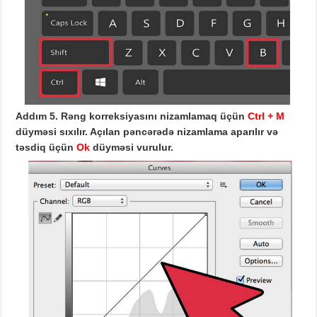
Addım 5.
Rəng korreksiyasını
nizamlamaq
üçün
Ctrl
+ M
düyməsi sıxılır. Açılan pəncərədə nizamlama aparılır və
təsdiq üçün
Ok
düyməsi vurulur.