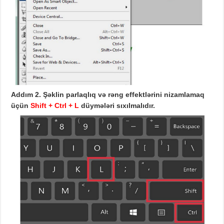
Addım 2.
Şəklin
parlaqlıq və rəng effektlərini nizamlamaq
üçün
Shift + Ctrl +
L
düymələri sıxılmalıdır.