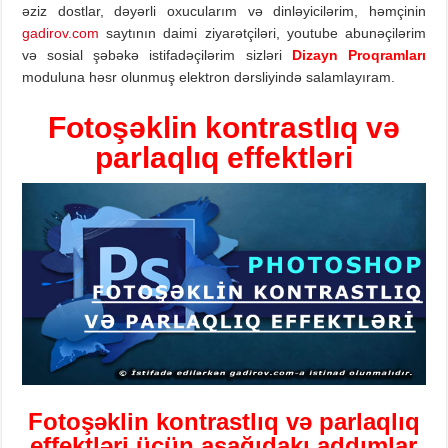
əziz dostlar, dəyərli oxucularım və dinləyicilərim, həmçinin
gadirov.com
saytının daimi ziyarətçiləri, youtube abunəçilərim
və sosial şəbəkə istifadəçilərim sizləri
Dizayn Proqramları
moduluna həsr olunmuş elektron dərsliyində salamlayıram.
Fotoşəklin kontrastlıq və
parlaqlıq effektləri
Foto
şəklin kontrastlıq və parlaqlıq
effektləri
üçün aşağıdakı addımlar