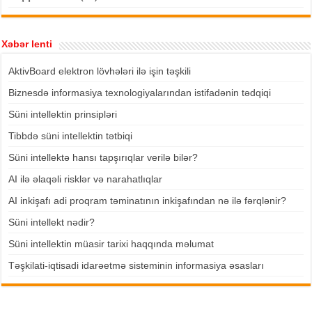
Xəbər lenti
AktivBoard elektron lövhələri ilə işin təşkili
Biznesdə informasiya texnologiyalarından istifadənin tədqiqi
Süni intellektin prinsipləri
Tibbdə süni intellektin tətbiqi
Süni intellektə hansı tapşırıqlar verilə bilər?
AI ilə əlaqəli risklər və narahatlıqlar
AI inkişafı adi proqram təminatının inkişafından nə ilə fərqlənir?
Süni intellekt nədir?
Süni intellektin müasir tarixi haqqında məlumat
Təşkilati-iqtisadi idarəetmə sisteminin informasiya əsasları