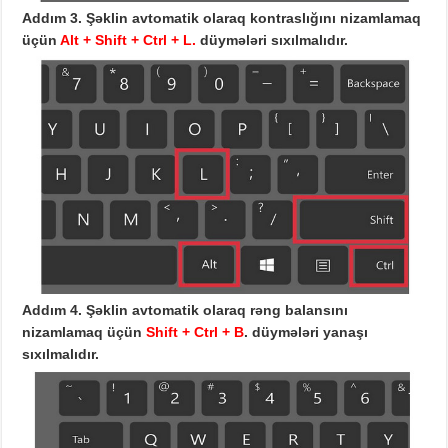
Addım 3.
Şəklin
avtomatik olaraq kontraslığını nizamlamaq
üçün
Alt + Shift + Ctrl + L
.
düymələri sıxılmalıdır.
Addım 4.
Şəklin avtomatik olaraq rəng balansını
nizamlamaq
üçün
Shift + Ctrl + B
.
d
üymələri yanaşı
sıxılmalıdır.