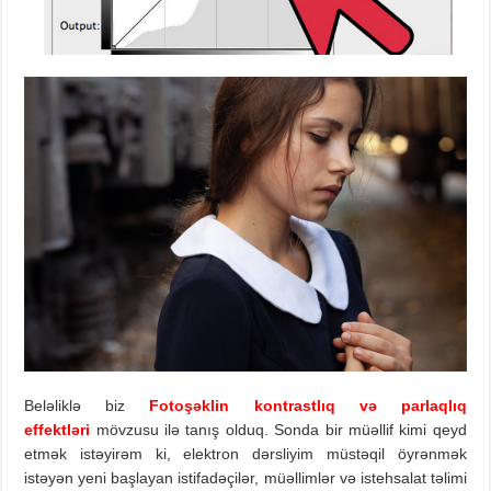
Beləliklə biz
Fotoşəklin kontrastlıq və parlaqlıq
effektləri
mövzusu ilə tanış olduq. Sonda bir müəllif kimi qeyd
etmək istəyirəm ki, elektron dərsliyim müstəqil öyrənmək
istəyən yeni başlayan istifadəçilər, müəllimlər və istehsalat təlimi