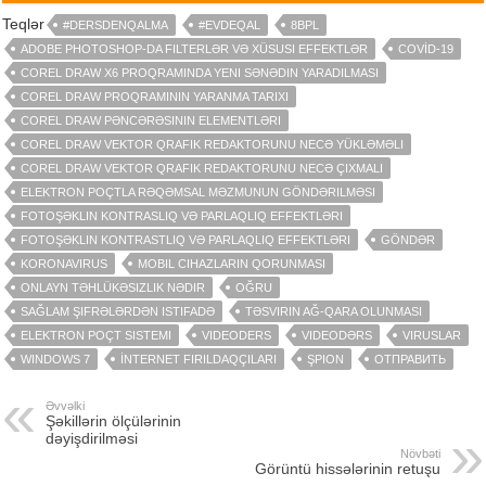
Teqlər
#DERSDENQALMA
#EVDEQAL
8BPL
ADOBE PHOTOSHOP-DA FILTERLƏR VƏ XÜSUSI EFFEKTLƏR
COVİD-19
COREL DRAW X6 PROQRAMINDA YENI SƏNƏDIN YARADILMASI
COREL DRAW PROQRAMININ YARANMA TARIXI
COREL DRAW PƏNCƏRƏSININ ELEMENTLƏRI
COREL DRAW VEKTOR QRAFIK REDAKTORUNU NECƏ YÜKLƏMƏLI
COREL DRAW VEKTOR QRAFIK REDAKTORUNU NECƏ ÇIXMALI
ELEKTRON POÇTLA RƏQƏMSAL MƏZMUNUN GÖNDƏRILMƏSI
FOTOŞƏKLIN KONTRASLIQ VƏ PARLAQLIQ EFFEKTLƏRI
FOTOŞƏKLIN KONTRASTLIQ VƏ PARLAQLIQ EFFEKTLƏRI
GÖNDƏR
KORONAVIRUS
MOBIL CIHAZLARIN QORUNMASI
ONLAYN TƏHLÜKƏSIZLIK NƏDIR
OĞRU
SAĞLAM ŞIFRƏLƏRDƏN ISTIFADƏ
TƏSVIRIN AĞ-QARA OLUNMASI
ELEKTRON POÇT SISTEMI
VIDEODERS
VIDEODƏRS
VIRUSLAR
WINDOWS 7
İNTERNET FIRILDAQÇILARI
ŞPION
ОТПРАВИТЬ
Əvvəlki
Şəkillərin ölçülərinin
dəyişdirilməsi
Növbəti
Görüntü hissələrinin retuşu