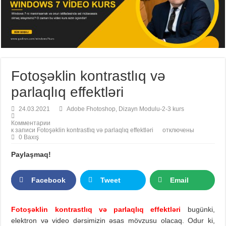
Fotoşəklin kontrastlıq və
parlaqlıq effektləri
24.03.2021
Adobe Fhotoshop
,
Dizayn Modulu-2-3 kurs
Комментарии
к записи Fotoşəklin kontrastlıq və parlaqlıq effektləri
отключены
0 Baxış
Paylaşmaq!
Facebook
Tweet
Email
Fotoşəklin kontrastlıq və parlaqlıq effektləri
bugünki,
elektron və video dərsimizin əsas mövzusu olacaq. Odur ki,