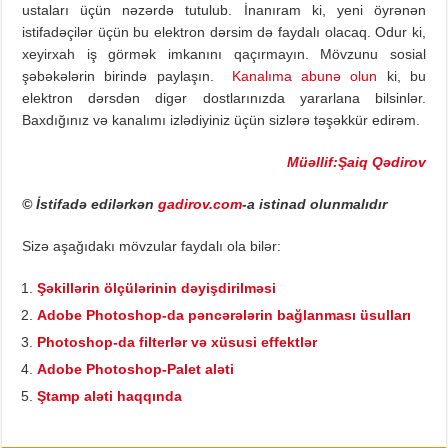
ustaları üçün nəzərdə tutulub. İnanıram ki, yeni öyrənən
istifadəçilər üçün bu elektron dərsim də faydalı olacaq. Odur ki,
xeyirxah iş görmək imkanını qaçırmayın. Mövzunu sosial
şəbəkələrin birində paylaşın.
Kanalıma abunə olun
ki, bu
elektron dərsdən digər dostlarınızda yararlana bilsinlər.
Baxdığınız və kanalımı izlədiyiniz üçün sizlərə təşəkkür edirəm.
Müəllif:Şaiq Qədirov
© İstifadə edilərkən
gadirov.com
-a istinad olunmalıdır
Sizə aşağıdakı mövzular faydalı ola bilər:
Şəkillərin ölçülərinin dəyişdirilməsi
Adobe Photoshop-da pəncərələrin bağlanması üsulları
Photoshop-da filterlər və xüsusi effektlər
Adobe Photoshop-Palet aləti
Ştamp aləti haqqında