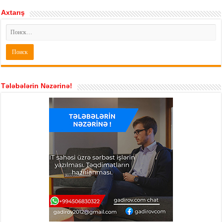
Axtarış
Tələbələrin Nəzərinə!