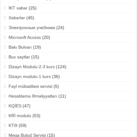
İKT xəbər
(25)
Xəbərlər
(45)
Электронные учебники
(24)
Microsoft Access
(20)
Bakı Bulvarı
(19)
Bux saytlar
(15)
Dizayn Modulu-2-3 kurs
(124)
Dizayn modulu-1 kurs
(36)
Fayl mübadiləsi servisi
(5)
Hesablama Əməliyyatları
(11)
KQİES
(47)
KRİ modulu
(53)
KTƏ
(59)
Mega Bulud Servisi
(15)