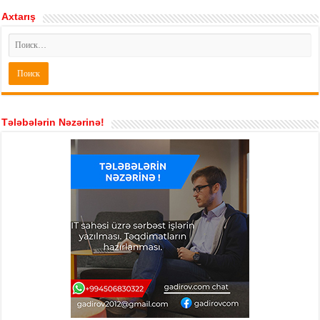
Axtarış
Tələbələrin Nəzərinə!