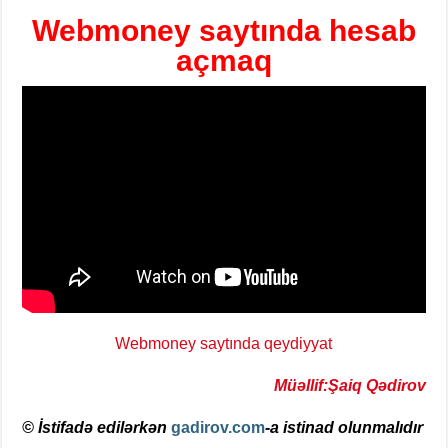
Webmoney saytında hesab
açmaq
Webmoney saytında qeydiyyat
Müəllif:Şaiq Qədirov
© İstifadə edilərkən
gadirov.com
-a istinad olunmalıdır