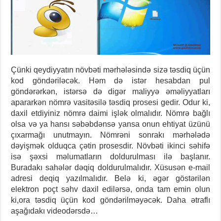
Çünki qeydiyyatın növbəti mərhələsində sizə təsdiq üçün
kod göndəriləcək. Həm də istər hesabdan pul
göndərərkən, istərsə də digər maliyyə əməliyyatları
apararkən nömrə vasitəsilə təsdiq prosesi gedir. Odur ki,
daxil etdiyiniz nömrə daimi işlək olmalıdır. Nömrə bağlı
olsa və ya hansı səbəbdənsə yansa onun ehtiyat üzünü
çıxarmağı unutmayın. Nömrəni sonrakı mərhələdə
dəyişmək olduqca çətin prosesdir. Növbəti ikinci səhifə
isə şəxsi məlumatların doldurulması ilə başlanır.
Buradakı sahələr dəqiq doldurulmalıdır. Xüsusən e-mail
adresi deqiq yazılmalıdır. Belə ki, əgər göstərilən
elektron poçt səhv daxil edilərsə, onda tam emin olun
ki,ora təsdiq üçün kod göndərilməyəcək. Daha ətraflı
aşağıdakı videodərsdə…