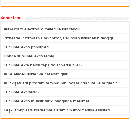
Xəbər lenti
AktivBoard elektron lövhələri ilə işin təşkili
Biznesdə informasiya texnologiyalarından istifadənin tədqiqi
Süni intellektin prinsipləri
Tibbdə süni intellektin tətbiqi
Süni intellektə hansı tapşırıqlar verilə bilər?
AI ilə əlaqəli risklər və narahatlıqlar
AI inkişafı adi proqram təminatının inkişafından nə ilə fərqlənir?
Süni intellekt nədir?
Süni intellektin müasir tarixi haqqında məlumat
Təşkilati-iqtisadi idarəetmə sisteminin informasiya əsasları