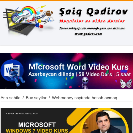
Ana səhifə
/
Bux saytlar
/
Webmoney saytında hesab açmaq