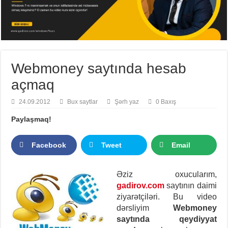
Webmoney saytında hesab
açmaq
24.09.2012
Bux saytlar
Şərh yaz
0 Baxış
Paylaşmaq!
Facebook
Tweet
Email
Əziz oxucularım,
gadirov.com
saytının daimi
ziyarətçiləri. Bu video
dərsliyim
Webmoney
saytında qeydiyyat