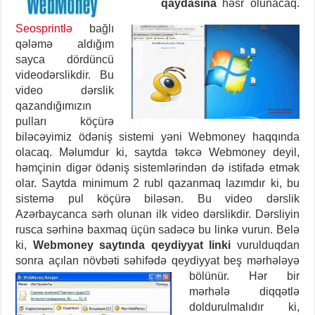
qaydasına
həsr olunacaq.
Seosprintlə
bağlı
qələmə aldığım
sayca dördüncü
videodərslikdir. Bu
video dərslik
qazandığımızın
pulları köçürə
biləcəyimiz ödəniş sistemi yəni Webmoney haqqında
olacaq. Məlumdur ki, saytda təkcə Webmoney deyil,
həmçinin digər ödəniş sistemlərindən də istifadə etmək
olar. Saytda minimum 2 rubl qazanmaq lazımdır ki, bu
sistemə pul köçürə biləsən. Bu video dərslik
Azərbaycanca sərh olunan ilk video dərslikdir. Dərsliyin
rusca sərhinə baxmaq üçün sadəcə bu linkə vurun. Belə
ki,
Webmoney saytında qeydiyyat linki
vurulduqdan
sonra açılan növbəti səhifədə
qeydiyyat beş mərhələyə
bölünür. Hər bir
mərhələ diqqətlə
doldurulmalıdır ki,