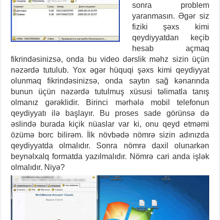
sonra problem
yaranmasın. Əgər siz
fiziki şəxs kimi
qeydiyyatdan keçib
hesab açmaq
fikrindəsinizsə, onda bu video dərslik məhz sizin üçün
nəzərdə tutulub. Yox əgər hüquqi şəxs kimi qeydiyyat
olunmaq fikrindəsinizsə, onda saytın sağ kənarında
bunun üçün nəzərdə tutulmuş xüsusi təlimatla tanış
olmanız gərəklidir. Birinci mərhələ mobil telefonun
qeydiyyatı ilə başlayır. Bu proses sade görünsə də
əslində burada kiçik nüaslar var ki, onu qeyd etməmi
özümə borc bilirəm. İlk növbədə nömrə sizin adınızda
qeydiyyatda olmalıdır. Sonra nömrə daxil olunarkən
beynəlxalq formatda yazılmalıdır. Nömrə cari anda işlək
olmalıdır. Niyə?