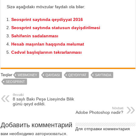
Sizə aşağıdakı mövzular faydalı ola bilər:
Seosprint saytında qeydiyyat 2016
Seosprint saytında statusun dəyişdirilməsi
Səhifənin sadalanması
Hesab maşınları haqqında məlumat
Cədvəl başlıqlarının təkrarlanması
Teqlər
WEBMONEY
QAYDASI
QEYDIYYAT
SAYTINDA
SEOSPRINT
Əvvəlki
8 saylı Bakı Peşə Liseyində Bilik
günü qeyd edildi.
Növbəti
Adobe Photoshop nədir?
Добавить комментарий
Для отправки комментария
вам необходимо
авторизоваться
.