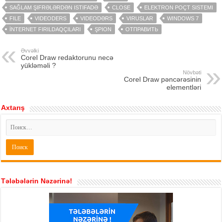
SAĞLAM ŞIFRƏLƏRDƏN ISTIFADƏ
CLOSE
ELEKTRON POÇT SISTEMI
FILE
VIDEODERS
VIDEODƏRS
VIRUSLAR
WINDOWS 7
İNTERNET FIRILDAQÇILARI
ŞPION
ОТПРАВИТЬ
Əvvəlki
Corel Draw redaktorunu necə
yükləməli ?
Növbəti
Corel Draw pəncərəsinin
elementləri
Axtarış
Tələbələrin Nəzərinə!