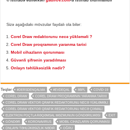
Sizə aşağıdakı mövzular faydalı ola bilər:
Corel Draw redaktorunu necə yükləməli ?
Corel Draw proqramının yaranma tarixi
Mobil cihazların qorunması
Güvənli şifrənin yaradılması
Onlayn təhlükəsizlik nədir?
Teqlər
#DERSDENQALMA
#EVDEQAL
8BPL
COVİD-19
COREL DRAW
COREL DRAW PROQRAMININ YARANMA TARIXI
COREL DRAW VEKTOR QRAFIK REDAKTORUNU NECƏ YÜKLƏMƏLI
COREL DRAW VEKTOR QRAFIK REDAKTORUNU NECƏ ÇIXMALI
ELEKTRON POÇTLA RƏQƏMSAL MƏZMUNUN GÖNDƏRILMƏSI
EXIT
GÖNDƏR
KORONAVIRUS
MOBIL CIHAZLARIN QORUNMASI
ONLAYN TƏHLÜKƏSIZLIK NƏDIR
OĞRU