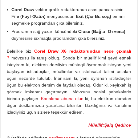
Corel Draw
vektor qrafik redaktorunun əsas pəncərəsinin
File (Fayl-
Файл)
menyusundan
Exit
(
Çıx-
Выход)
əmrini
seçməklə proqramdan çıxa bilərsiniz.
Proqramın sağ yuxarı küncündəki
Close (Bağla-
Отмена
)
düyməsinə sıxmaqla proqramdan çıxa bilərsiniz.
Beləliklə biz
Corel Draw X6 redaktorundan necə çıxmalı
?
mövzusu ilə tanış olduq. Sonda bir müəllif kimi qeyd etmək
istəyirəm ki, elektron dərsliyim müstəqil öyrənmək istəyən yeni
başlayan istifadəçilər, müəllimlər və istehsalat təlimi ustaları
üçün nəzərdə tutulub. İnanıram ki, yeni öyrənən istifadəçilər
üçün bu elektron dərsim də faydalı olacaq. Odur ki, xeyirxah iş
görmək imkanını qaçırmayın. Mövzunu sosial şəbəkələrin
birində paylaşın.
Kanalıma abunə olun
ki, bu elektron dərsdən
digər dostlarınızda yararlana bilsinlər. Baxdığınız və kanalımı
izlədiyiniz üçün sizlərə təşəkkür edirəm.
Müəllif:Şaiq Qədirov
© İstifadə edilərkən
gadirov.com
-a istinad olunmalıdır