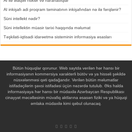
AI ilə əlaqəli risklər və narahatlıqlar
AI inkişafı adi proqram təminatının inkişafından nə ilə fərqlənir?
Süni intellekt nədir?
Süni intellektin müasir tarixi haqqında məlumat
Təşkilati-iqtisadi idarəetmə sisteminin informasiya əsasları
Bütün hüquqlar qorunur. Web saytda verilən hər hansı bir
informasiyanın kommersiya xarakterli bütöv və ya hissəli şəkildə
nüsxələnməsi qəti qadağandır. Verilən bütün məlumatlar
istifadəçilərin şəxsi istifadəsi üçün nəzərdə tutulub. Əks halda
informasiyaya hər hansı bir müdaxilə Azərbaycan Respublikası
cinayyət məcəlləsinin müvafiq aktlarına əsasən fiziki və ya hüquqi
əmlaka müdaxilə kimi qəbul olunacaq.