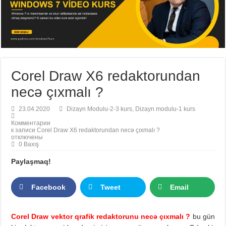
Corel Draw X6 redaktorundan
necə çıxmalı ?
23.04.2020
Dizayn Modulu-2-3 kurs
,
Dizayn modulu-1 kurs
Комментарии
к записи Corel Draw X6 redaktorundan necə çıxmalı ?
отключены
0 Baxış
Paylaşmaq!
Facebook
Tweet
Email
Corel Draw vektor qrafik redaktorunu necə çıxmalı ?
bu gün