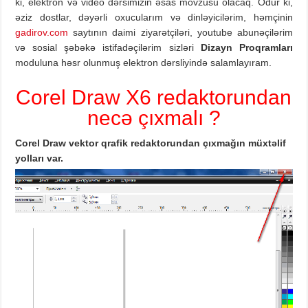
ki, elektron və video dərsimizin əsas mövzusu olacaq. Odur ki,
əziz dostlar, dəyərli oxucularım və dinləyicilərim, həmçinin
gadirov.com
saytının daimi ziyarətçiləri, youtube abunəçilərim
və sosial şəbəkə istifadəçilərim sizləri
Dizayn Proqramları
moduluna həsr olunmuş elektron dərsliyində salamlayıram.
Corel Draw X6 redaktorundan
necə çıxmalı ?
Corel Draw
vektor
qrafik
redaktorun
dan çıxmağın müxtəlif
yolları var.