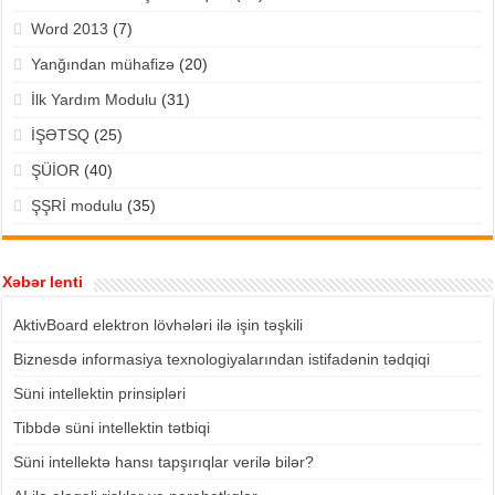
Word 2013
(7)
Yanğından mühafizə
(20)
İlk Yardım Modulu
(31)
İŞƏTSQ
(25)
ŞÜİOR
(40)
ŞŞRİ modulu
(35)
Xəbər lenti
AktivBoard elektron lövhələri ilə işin təşkili
Biznesdə informasiya texnologiyalarından istifadənin tədqiqi
Süni intellektin prinsipləri
Tibbdə süni intellektin tətbiqi
Süni intellektə hansı tapşırıqlar verilə bilər?