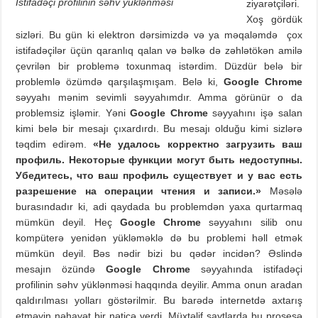
İstifadəçi profilinin səhv yüklənməsi
ziyarətçiləri.
Xoş gördük
sizləri. Bu gün ki elektron dərsimizdə və ya məqaləmdə çox
istifadəçilər üçün qaranlıq qalan və bəlkə də zəhlətökən amilə
çevrilən bir problemə toxunmaq istərdim. Düzdür belə bir
problemlə özümdə qarşılaşmışam. Belə ki,
Google Chrome
səyyahı mənim sevimli səyyahımdır. Amma görünür o da
problemsiz işləmir. Yəni
Google Chrome
səyyahını işə salan
kimi belə bir mesajı çıxardırdı. Bu mesajı olduğu kimi sizlərə
təqdim edirəm.
«Не удалось корректно загрузить ваш
профиль.
Некоторые функции могут быть недоступны.
Убедитесь, что ваш профиль существует и у вас есть
разрешение на операции чтения и записи.»
Məsələ
burasındadır ki, adi qaydada bu problemdən yaxa qurtarmaq
mümkün deyil. Heç
Google Chrome
səyyahını silib onu
kompüterə yenidən yükləməklə də bu problemi həll etmək
mümkün deyil. Bəs nədir bizi bu qədər incidən? Əslində
mesajın özündə
Google Chrome
səyyahında istifadəçi
profilinin səhv yüklənməsi haqqında deyilir. Amma onun aradan
qaldırılması yolları göstərilmir. Bu barədə internetdə axtarış
etməyin nəhayət bir nəticə verdi. Müxtəlif saytlarda bu prosesə