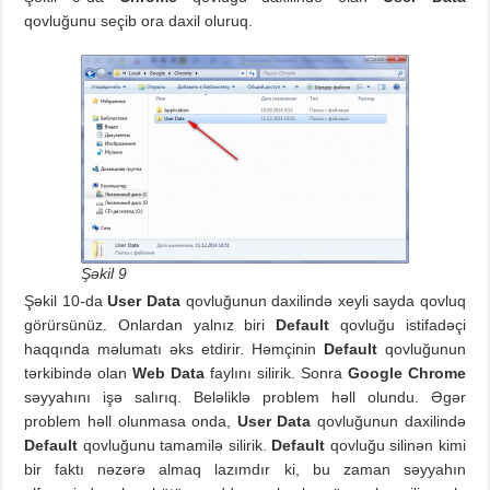
qovluğunu seçib ora daxil oluruq.
Şəkil 9
Şəkil 10-da
User Data
qovluğunun daxilində xeyli sayda qovluq
görürsünüz. Onlardan yalnız biri
Default
qovluğu istifadəçi
haqqında məlumatı əks etdirir. Həmçinin
Default
qovluğunun
tərkibində olan
Web Data
faylını silirik. Sonra
Google Chrome
səyyahını işə salırıq. Beləliklə problem həll olundu. Əgər
problem həll olunmasa onda,
User Data
qovluğunun daxilində
Default
qovluğunu tamamilə silirik.
Default
qovluğu silinən kimi
bir faktı nəzərə almaq lazımdır ki, bu zaman səyyahın