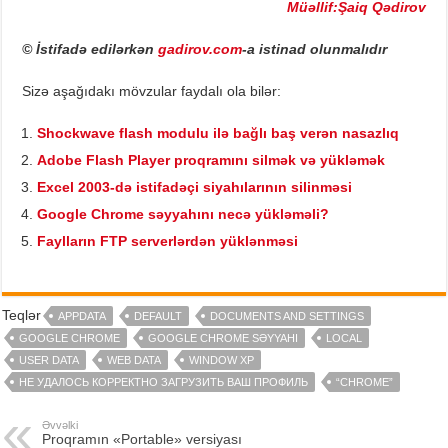
Müəllif:Şaiq Qədirov
© İstifadə edilərkən
gadirov.com
-a istinad olunmalıdır
Sizə aşağıdakı mövzular faydalı ola bilər:
Shockwave flash modulu ilə bağlı baş verən nasazlıq
Adobe Flash Player proqramını silmək və yükləmək
Excel 2003-də istifadəçi siyahılarının silinməsi
Google Chrome səyyahını necə yükləməli?
Faylların FTP serverlərdən yüklənməsi
Teqlər
APPDATA
DEFAULT
DOCUMENTS AND SETTINGS
GOOGLE CHROME
GOOGLE CHROME SƏYYAHI
LOCAL
USER DATA
WEB DATA
WINDOW XP
НЕ УДАЛОСЬ КОРРЕКТНО ЗАГРУЗИТЬ ВАШ ПРОФИЛЬ
“CHROME”
Əvvəlki
Proqramın «Portable» versiyası