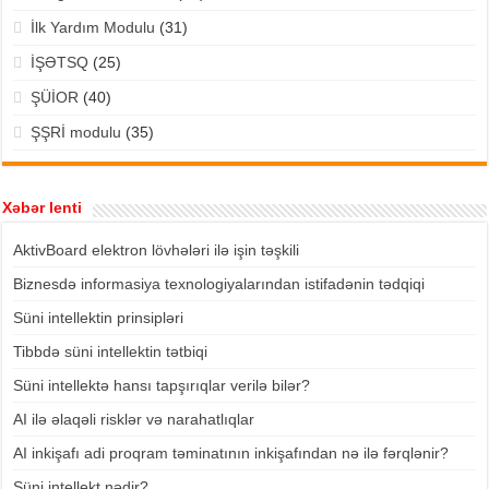
İlk Yardım Modulu
(31)
İŞƏTSQ
(25)
ŞÜİOR
(40)
ŞŞRİ modulu
(35)
Xəbər lenti
AktivBoard elektron lövhələri ilə işin təşkili
Biznesdə informasiya texnologiyalarından istifadənin tədqiqi
Süni intellektin prinsipləri
Tibbdə süni intellektin tətbiqi
Süni intellektə hansı tapşırıqlar verilə bilər?
AI ilə əlaqəli risklər və narahatlıqlar
AI inkişafı adi proqram təminatının inkişafından nə ilə fərqlənir?
Süni intellekt nədir?