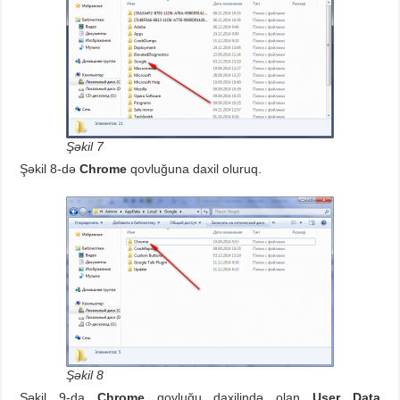
Şəkil 7
Şəkil 8-də
Chrome
qovluğuna daxil oluruq.
Şəkil 8
Şəkil 9-da
Chrome
qovluğu daxilində olan
User Data