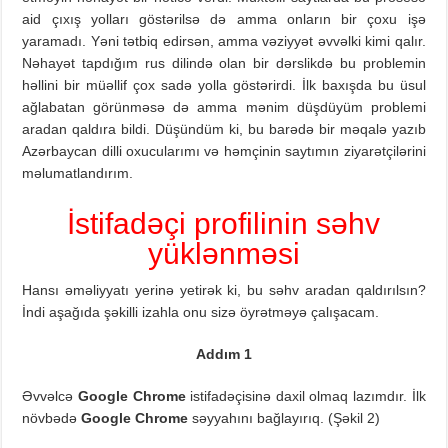
aid çıxış yolları göstərilsə də amma onların bir çoxu işə
yaramadı. Yəni tətbiq edirsən, amma vəziyyət əvvəlki kimi qalır.
Nəhayət tapdığım rus dilində olan bir dərslikdə bu problemin
həllini bir müəllif çox sadə yolla göstərirdi. İlk baxışda bu üsul
ağlabatan görünməsə də amma mənim düşdüyüm problemi
aradan qaldıra bildi. Düşündüm ki, bu barədə bir məqalə yazıb
Azərbaycan dilli oxucularımı və həmçinin saytımın ziyarətçilərini
məlumatlandırım.
İstifadəçi profilinin səhv
yüklənməsi
Hansı əməliyyatı yerinə yetirək ki, bu səhv aradan qaldırılsın?
İndi aşağıda şəkilli izahla onu sizə öyrətməyə çalışacam.
Addım 1
Əvvəlcə
Google Chrome
istifadəçisinə daxil olmaq lazımdır. İlk
növbədə
Google Chrome
səyyahını bağlayırıq. (Şəkil 2)