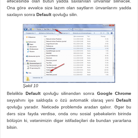
əlfəcəsində olan bütün yadda saxlanılan ünvanlar silinəcək.
Ona görə əvvəlcə sizə lazım olan saytların ünvanlarını yadda
saxlayın sonra
Default
qovluğu silin.
Şəkil 10
Beləliklə
Default
qovluğu silinəndən sonra
Google Chrome
səyyahını işə saldıqda o özü avtomatik olaraq yeni
Default
qovluğu yaradır. Nəticədə problemdə aradan qalxır. Əgər bu
dərs sizə fayda verdisə, onda onu sosial şəbəkələrin birində
bölüşün ki, vətənimizin digər istifadəçiləri də bundan yararlana
bilsin.