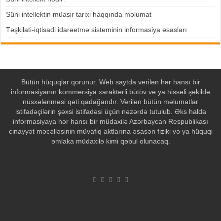
Süni intellektin müasir tarixi haqqında məlumat
Təşkilati-iqtisadi idarəetmə sisteminin informasiya əsasları
Bütün hüquqlar qorunur. Web saytda verilən hər hansı bir
informasiyanın kommersiya xarakterli bütöv və ya hissəli şəkildə
nüsxələnməsi qəti qadağandır. Verilən bütün məlumatlar
istifadəçilərin şəxsi istifadəsi üçün nəzərdə tutulub. Əks halda
informasiyaya hər hansı bir müdaxilə Azərbaycan Respublikası
cinayyət məcəlləsinin müvafiq aktlarına əsasən fiziki və ya hüquqi
əmlaka müdaxilə kimi qəbul olunacaq.