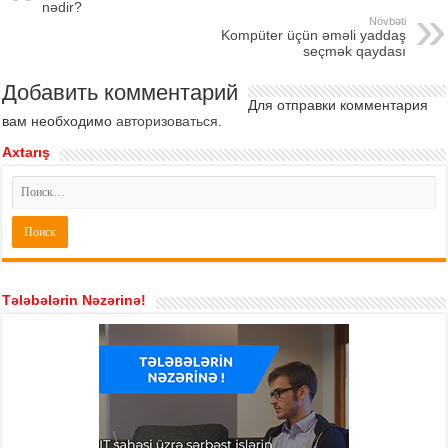
nədir?
Növbəti
Kompüter üçün əməli yaddaş
seçmək qaydası
Добавить комментарий
Для отправки комментария
вам необходимо
авторизоваться
.
Axtarış
Tələbələrin Nəzərinə!