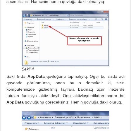
seçməlisiniz. Həmçinin həmin qovluğa daxil olmalıyıq.
Şəkil 4
Şəkil 5-də
AppData
qovluğunu tapmalıyıq. Əgər bu sizdə adi
qaydada görünmürsə, onda bu o deməkdir ki, sizin
kompüterinizdə gizlədilmiş fayllara baxmaq üçün nəzərdə
tutulan funksiya aktiv deyil. Onu aktivləşdirdikdən sonra bu
AppData
qovluğunu görəcəksiniz. Həmin qovluğa daxil oluruq.