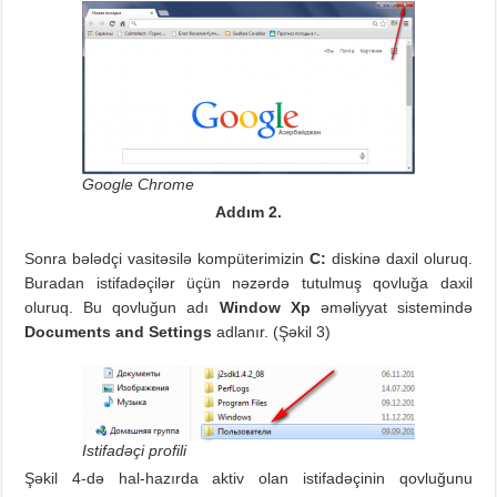
Google Chrome
Addım 2.
Sonra bələdçi vasitəsilə kompüterimizin
C:
diskinə daxil oluruq.
Buradan istifadəçilər üçün nəzərdə tutulmuş qovluğa daxil
oluruq. Bu qovluğun adı
Window Xp
əməliyyat sistemində
Documents and Settings
adlanır. (Şəkil 3)
Istifadəçi profili
Şəkil 4-də hal-hazırda aktiv olan istifadəçinin qovluğunu