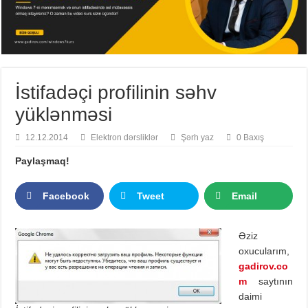
İstifadəçi profilinin səhv
yüklənməsi
12.12.2014
Elektron dərsliklər
Şərh yaz
0 Baxış
Paylaşmaq!
Facebook
Tweet
Email
Əziz
oxucularım,
gadirov.co
m
saytının
daimi