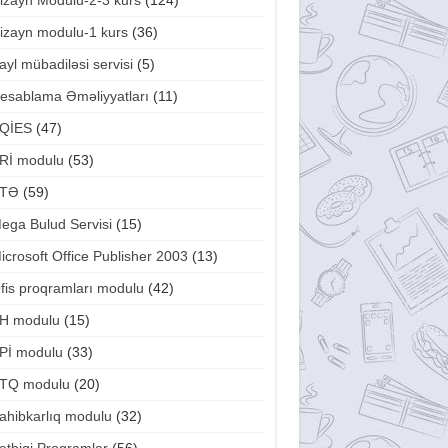
izayn Modulu-2-3 kurs
(124)
izayn modulu-1 kurs
(36)
ayl mübadiləsi servisi
(5)
esablama Əməliyyatları
(11)
QİES
(47)
Rİ modulu
(53)
TƏ
(59)
ega Bulud Servisi
(15)
icrosoft Office Publisher 2003
(13)
fis proqramları modulu
(42)
H modulu
(15)
Pİ modulu
(33)
TQ modulu
(20)
ahibkarlıq modulu
(32)