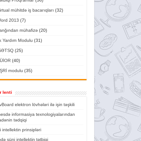
ətbiqi Proqramlar
(56)
irtual mühitdə iş bacarıqları
(32)
ord 2013
(7)
anğından mühafizə
(20)
lk Yardım Modulu
(31)
ŞƏTSQ
(25)
ÜİOR
(40)
ŞRİ modulu
(35)
 lenti
vBoard elektron lövhələri ilə işin təşkili
nesdə informasiya texnologiyalarından
fadənin tədqiqi
 intellektin prinsipləri
də süni intellektin tətbiqi