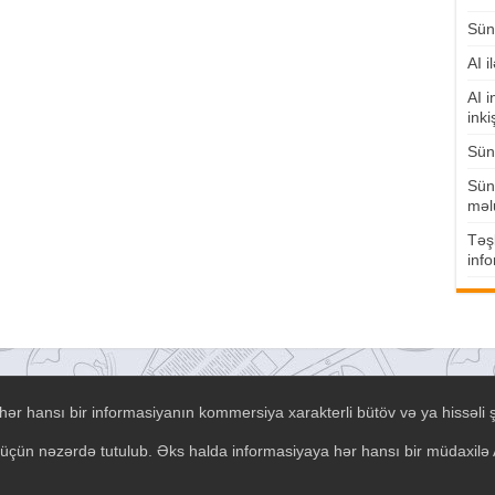
Süni
AI i
AI i
inki
Süni
Süni
məl
Təşk
info
ər hansı bir informasiyanın kommersiya xarakterli bütöv və ya hissəli 
əsi üçün nəzərdə tutulub. Əks halda informasiyaya hər hansı bir müdaxil