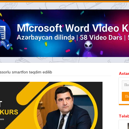
ssorlu smartfon təqdim edilib
Axtar
Tələb