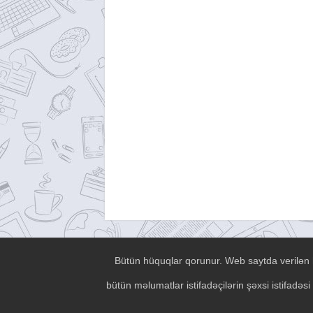
Bütün hüquqlar qorunur. Web saytda verilən h
bütün məlumatlar istifadəçilərin şəxsi istifad