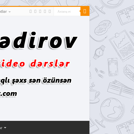
tlər
ər