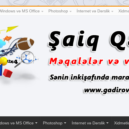
Windows və MS Office
Photoshop
İnternet və Dərslik
Xidmə
dows və MS Office
Photoshop
İnternet və Dərslik
Xidmətl