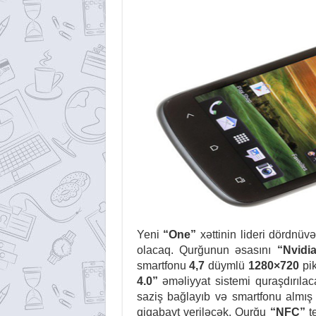
Yeni
“One”
xəttinin lideri dördnüv
olacaq. Qurğunun əsasını
“Nvidi
smartfonu
4,7
düymlü
1280×720
pik
4.0”
əməliyyat sistemi quraşdırıla
saziş bağlayıb və smartfonu almış
qiqabayt veriləcək.
Qurğu
“NFC”
te