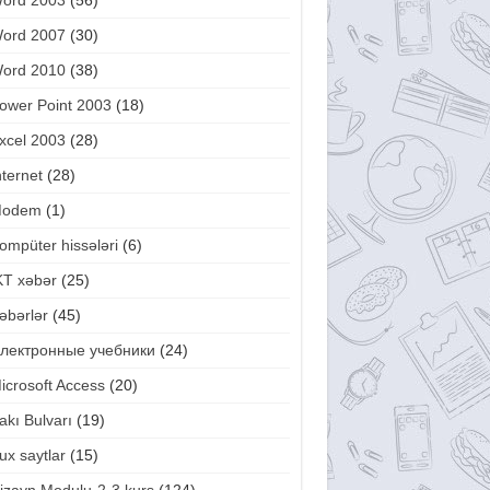
ord 2003
(56)
ord 2007
(30)
ord 2010
(38)
ower Point 2003
(18)
xcel 2003
(28)
nternet
(28)
odem
(1)
ompüter hissələri
(6)
KT xəbər
(25)
əbərlər
(45)
лектронные учебники
(24)
icrosoft Access
(20)
akı Bulvarı
(19)
ux saytlar
(15)