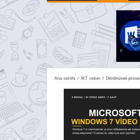
Ana səhifə
/
İKT xəbər
/
Dördnüvəli prose