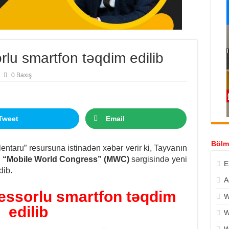
rlu smartfon təqdim edilib
0 Baxış
Tweet
Email
Bölm
lentaru” resursuna istinadən xəbər verir ki, Tayvanın
n
“Mobile World Congress” (MWC)
sərgisində yeni
E
dib.
A
essorlu smartfon təqdim
W
edilib
W