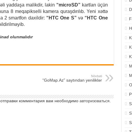
D
li yaddaşa malikdir, lakin
“microSD”
kartları üçün
D
una 8 meqapikselli kamera quraşdırılıb.
Yeni xəttə
 2 smartfon daxildir:
“HTC One S”
və
“HTC One
F
ildirilməyib.
H
tinad olunmalıdır
K
K
K
M
M
Növbəti
“GoMap.Az” saytından yeniliklər
O
P
 отправки комментария вам необходимо
авторизоваться
.
S
S
S