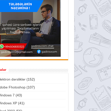
ələr
lektron dərsliklər
(152)
dobe Fhotoshop
(107)
indows 7
(43)
indows XP
(41)