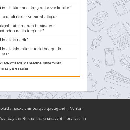
 intellektə hansı tapşırıqlar verilə bilər?
lə əlaqəli risklər və narahatlıqlar
nkişafı adi proqram təminatının
şafından nə ilə fərqlənir?
 intellekt nədir?
 intellektin müasir tarixi haqqında
umat
ilati-iqtisadi idarəetmə sisteminin
rmasiya əsasları
şəkildə nüsxələnməsi qəti qadağandır. Verilən
ə Azərbaycan Respublikası cinayyət məcəlləsinin