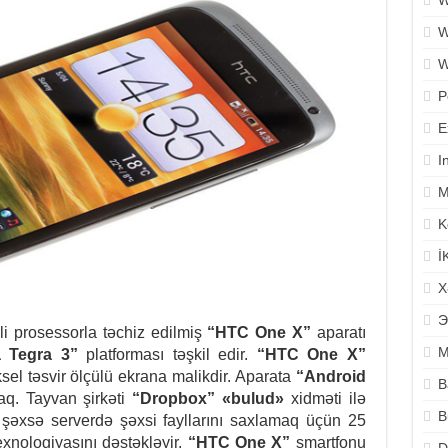
W
W
W
P
E
I
M
K
İ
X
Э
əli prosessorla təchiz edilmiş
“HTC One X”
aparatı
M
a Tegra 3”
platforması təşkil edir.
“HTC One X”
sel təsvir ölçülü ekrana malikdir. Aparata
“Android
B
caq.
Tayvan şirkəti
“Dropbox” «bulud»
xidməti ilə
B
 şəxsə serverdə şəxsi fayllarını saxlamaq üçün 25
xnologiyasını dəstəkləyir.
“HTC One X”
smartfonu