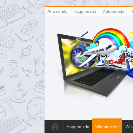
Ana səhifə
Haqqımızda
Videodərslər
Haqqımızda
Videodərslər
Win