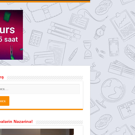
ış
ələrin Nəzərinə!