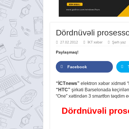
Dördnüvəli prosesso
27.02.2012
İKT xəbər
Şərh yaz
Paylaşmaq!
Facebook
“İCTnews”
elektron xəbər xidməti “
“HTC”
şirkəti Barselonada keçirilə
“One” xəttindən 3 smartfon təqdim e
Dördnüvəli pros