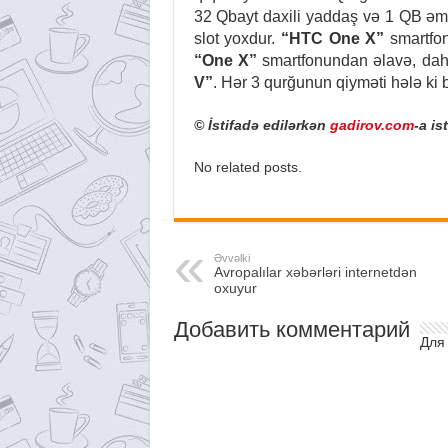
32 Qbayt daxili yaddaş və 1 QB əmə
slot yoxdur.
“HTC One X”
smartfon
“One X”
smartfonundan əlavə, daha
V”
. Hər 3 qurğunun qiyməti hələ ki b
© İstifadə edilərkən
gadirov.com
-a is
No related posts.
Əvvəlki
Avropalılar xəbərləri internetdən
oxuyur
Добавить комментарий
Для