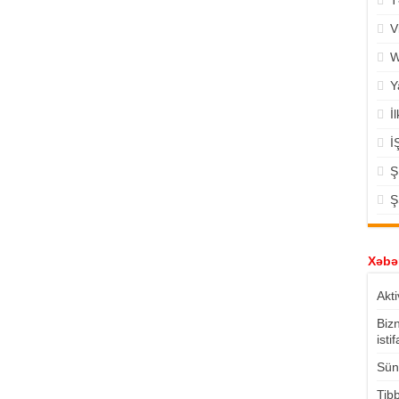
T
V
W
Y
İ
İ
Ş
Ş
Xəbər
Akti
Biz
isti
Süni
Tibb