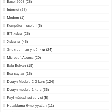
Excel 2003
(28)
Internet
(28)
Modem
(1)
Kompüter hissələri
(6)
İKT xəbər
(25)
Xəbərlər
(45)
Электронные учебники
(24)
Microsoft Access
(20)
Bakı Bulvarı
(19)
Bux saytlar
(15)
Dizayn Modulu-2-3 kurs
(124)
Dizayn modulu-1 kurs
(36)
Fayl mübadiləsi servisi
(5)
Hesablama Əməliyyatları
(11)