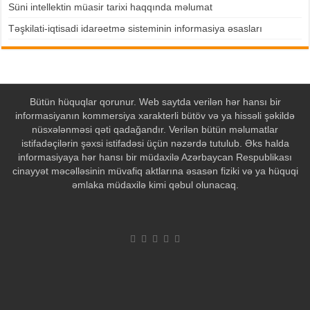
Süni intellektin müasir tarixi haqqında məlumat
Təşkilati-iqtisadi idarəetmə sisteminin informasiya əsasları
Bütün hüquqlar qorunur. Web saytda verilən hər hansı bir
informasiyanın kommersiya xarakterli bütöv və ya hissəli şəkildə
nüsxələnməsi qəti qadağandır. Verilən bütün məlumatlar
istifadəçilərin şəxsi istifadəsi üçün nəzərdə tutulub. Əks halda
informasiyaya hər hansı bir müdaxilə Azərbaycan Respublikası
cinayyət məcəlləsinin müvafiq aktlarına əsasən fiziki və ya hüquqi
əmlaka müdaxilə kimi qəbul olunacaq.