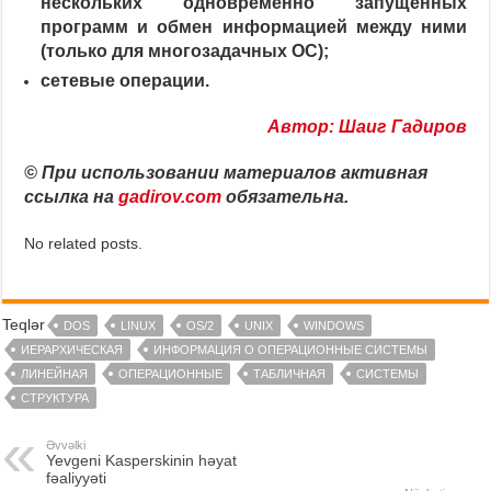
нескольких одновременно запущенных
программ и обмен информацией между ними
(только для многозадачных ОС);
сетевые операции.
Автор: Шаиг Гадиров
© При использовании материалов активная
ссылка на
gadirov.com
обязательна.
No related posts.
Teqlər
DOS
LINUX
OS/2
UNIX
WINDOWS
ИЕРАРХИЧЕСКАЯ
ИНФОРМАЦИЯ О ОПЕРАЦИОННЫЕ СИСТЕМЫ
ЛИНЕЙНАЯ
ОПЕРАЦИОННЫЕ
ТАБЛИЧНАЯ
СИСТЕМЫ
СТРУКТУРА
Əvvəlki
Yevgeni Kasperskinin həyat
fəaliyyəti