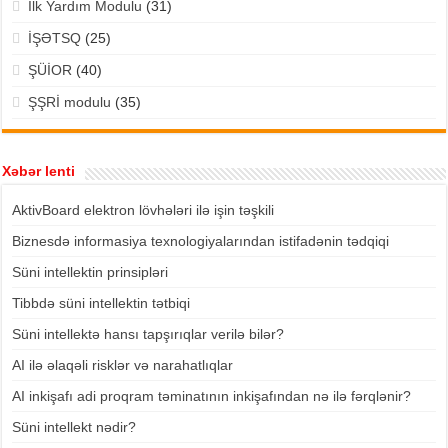
İlk Yardım Modulu
(31)
İŞƏTSQ
(25)
ŞÜİOR
(40)
ŞŞRİ modulu
(35)
Xəbər lenti
AktivBoard elektron lövhələri ilə işin təşkili
Biznesdə informasiya texnologiyalarından istifadənin tədqiqi
Süni intellektin prinsipləri
Tibbdə süni intellektin tətbiqi
Süni intellektə hansı tapşırıqlar verilə bilər?
AI ilə əlaqəli risklər və narahatlıqlar
AI inkişafı adi proqram təminatının inkişafından nə ilə fərqlənir?
Süni intellekt nədir?