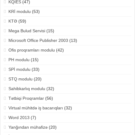
KQİES
(47)
KRİ modulu
(53)
KTƏ
(59)
Mega Bulud Servisi
(15)
Microsoft Office Publisher 2003
(13)
Ofis proqramları modulu
(42)
PH modulu
(15)
SPİ modulu
(33)
STQ modulu
(20)
Sahibkarlıq modulu
(32)
Tətbiqi Proqramlar
(56)
Virtual mühitdə iş bacarıqları
(32)
Word 2013
(7)
Yanğından mühafizə
(20)