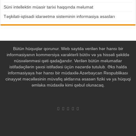
Süni intellektin müasir tarixi haqqında məlumat
Təşkilati-iqtisadi idarəetmə sisteminin informasiya əsasları
Bütün hüquqlar qorunur. Web saytda verilən hər hansı bir
informasiyanın kommersiya xarakterli bütöv və ya hissəli şəkildə
nüsxələnməsi qəti qadağandır. Verilən bütün məlumatlar
istifadəçilərin şəxsi istifadəsi üçün nəzərdə tutulub. Əks halda
informasiyaya hər hansı bir müdaxilə Azərbaycan Respublikası
cinayyət məcəlləsinin müvafiq aktlarına əsasən fiziki və ya hüquqi
əmlaka müdaxilə kimi qəbul olunacaq.