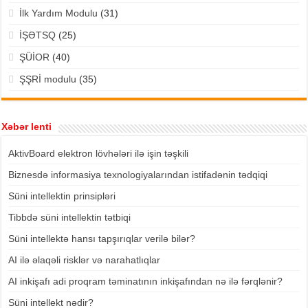
İlk Yardım Modulu
(31)
İŞƏTSQ
(25)
ŞÜİOR
(40)
ŞŞRİ modulu
(35)
Xəbər lenti
AktivBoard elektron lövhələri ilə işin təşkili
Biznesdə informasiya texnologiyalarından istifadənin tədqiqi
Süni intellektin prinsipləri
Tibbdə süni intellektin tətbiqi
Süni intellektə hansı tapşırıqlar verilə bilər?
AI ilə əlaqəli risklər və narahatlıqlar
AI inkişafı adi proqram təminatının inkişafından nə ilə fərqlənir?
Süni intellekt nədir?