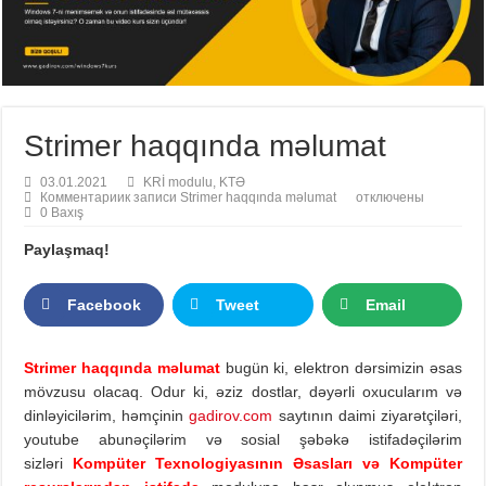
Strimer haqqında məlumat
03.01.2021
KRİ modulu
,
KTƏ
Комментарии
к записи Strimer haqqında məlumat
отключены
0 Baxış
Paylaşmaq!
Facebook
Tweet
Email
Strimer haqqında məlumat
bugün ki, elektron dərsimizin əsas
mövzusu olacaq. Odur ki, əziz dostlar, dəyərli oxucularım və
dinləyicilərim, həmçinin
gadirov.com
saytının daimi ziyarətçiləri,
youtube abunəçilərim və sosial şəbəkə istifadəçilərim
sizləri
Kompüter Texnologiyasının Əsasları və Kompüter