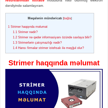
resurslarından istifadə
moduluna həsr olunmuş elektron
dərsliyində salamlayıram.
Məqalənin mündəricatı
[
bağla
]
1
Strimer haqqında məlumat
1.1
Strimer nədir?
1.2
Strimer nə qədər informasiyanı özündə saxlaya bilir?
1.3
Strimerlərin çatışmazlığı nədir?
1.4
Hansı firmalar strimer istehsalı ilə məşğul olur?
Strimer haqqında məlumat