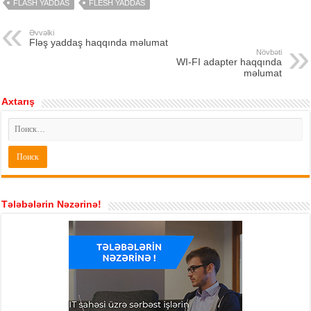
FLASH YADDAS
FLESH YADDAS
Əvvəlki
Fləş yaddaş haqqında məlumat
Növbəti
WI-FI adapter haqqında
məlumat
Axtarış
Tələbələrin Nəzərinə!