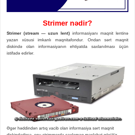
Strimer
nədir?
Strimer (stream — uzun lent)
informasiyanı maqnit lentinə
yazan xüsusi imkanlı maqnitafondur. Ondan sərt maqnit
diskində olan informasiyanın ehtiyatda saxlanılması üçün
istifadə edirlər.
Əgər həddindən artıq vacib olan informasiya sərt maqnit
diskindədirsə, onu strimmerdə saxlamaq məsləhət görülür.