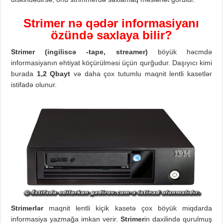
Strimer nə qədər informasiyanı
özündə saxlaya bilir?
Strimer (ingiliscə -tape, streamer)
böyük həcmdə
informasiyanın ehtiyat köçürülməsi üçün qurğudur. Daşıyıcı kimi
burada
1
,
2 Qbayt
və daha çox tutumlu maqnit lentli kasetlər
istifadə olunur.
Strimerlər
maqnit lentli kiçik kasetə çox böyük miqdarda
informasiya yazmağa imkan verir.
Strimer
in daxilində qurulmuş