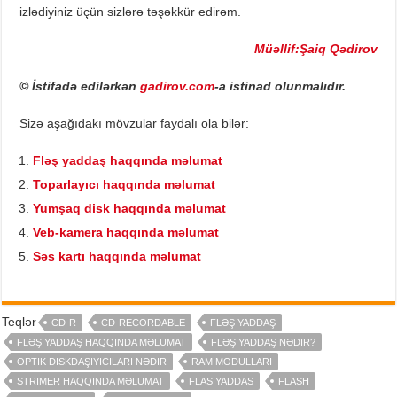
izlədiyiniz üçün sizlərə təşəkkür edirəm.
Müəllif:Şaiq Qədirov
© İstifadə edilərkən
gadirov.com
-a istinad olunmalıdır.
Sizə aşağıdakı mövzular faydalı ola bilər:
Fləş yaddaş haqqında məlumat
Toparlayıcı haqqında məlumat
Yumşaq disk haqqında məlumat
Veb-kamera haqqında məlumat
Səs kartı haqqında məlumat
Teqlər
CD-R
CD-RECORDABLE
FLƏŞ YADDAŞ
FLƏŞ YADDAŞ HAQQINDA MƏLUMAT
FLƏŞ YADDAŞ NƏDIR?
OPTIK DISKDAŞIYICILARI NƏDIR
RAM MODULLARI
STRIMER HAQQINDA MƏLUMAT
FLAS YADDAS
FLASH