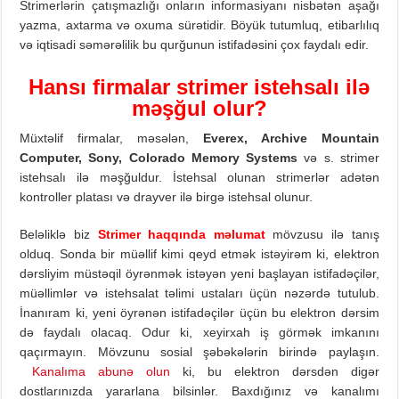
Strimerlərin çatışmazlığı onların informasiyanı nisbətən aşağı
yazma, axtarma və oxuma sürətidir. Böyük tutumluq, etibarlılıq
və iqtisadi səmərəlilik bu qurğunun istifadəsini çox faydalı edir.
Hans
ı firmalar strimer istehsalı ilə
məşğul olur?
Müxtəlif firmalar, məsələn,
Everex, Archive Mountain
Computer, Sony, Colorado Memory Systems
və s. strimer
istehsalı ilə məşğuldur. İstehsal olunan strimerlər adətən
kontroller platası və drayver ilə birgə istehsal olunur.
Beləliklə biz
Strimer haqqında məlumat
mövzusu ilə tanış
olduq. Sonda bir müəllif kimi qeyd etmək istəyirəm ki, elektron
dərsliyim müstəqil öyrənmək istəyən yeni başlayan istifadəçilər,
müəllimlər və istehsalat təlimi ustaları üçün nəzərdə tutulub.
İnanıram ki, yeni öyrənən istifadəçilər üçün bu elektron dərsim
də faydalı olacaq. Odur ki, xeyirxah iş görmək imkanını
qaçırmayın. Mövzunu sosial şəbəkələrin birində paylaşın.
Kanalıma abunə olun
ki, bu elektron dərsdən digər
dostlarınızda yararlana bilsinlər. Baxdığınız və kanalımı