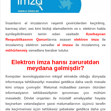
İnsanların əl imzalarının rəqəmli çeviricilərdən keçirilmiş,
barmaq izləri, səs kimi bioloji əlamətlərinin və s. elektron halda
eyniləşdirilməsini təmin edən vasitədir.
Azərbaycan
Respublikasının
Qanun
larına əsasən
elektron
imza
ilə
imzalanmış elektron sənədlər
əl
imzası
ilə imzalanmış və
möhürlənmiş
sənədlərə bərabər tutulur.
E
lektron
imza
hansı
zərur
ətdən
meydana gəlmişdir?
Kompüter texnologiyalarının inkişaf etməkdə olduğu dünyada
informasiya təhlükəsizliyi məsələsi getdikcə daha vacib məsələ
kimi ortaya çıxmışdır. Məlumat mübadiləsi zamanı ötürülən
informasiyanın təhlükəsizliyinin qorunması çox mühüm
məsələdir. Dövlət orqanları ilə müxtəlif əməliyyatlar həyata
keçirərkən vətəndaşların şəxsi məlumatlarının üçüncü tərəfin
ələ keçirməməsi üçün təhlükəsiz şəbəkələr getdikcə daha çox