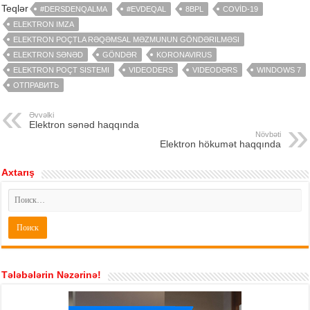
Teqlər
#DERSDENQALMA
#EVDEQAL
8BPL
COVİD-19
ELEKTRON IMZA
ELEKTRON POÇTLA RƏQƏMSAL MƏZMUNUN GÖNDƏRILMƏSI
ELEKTRON SƏNƏD
GÖNDƏR
KORONAVIRUS
ELEKTRON POÇT SISTEMI
VIDEODERS
VIDEODƏRS
WINDOWS 7
ОТПРАВИТЬ
Əvvəlki
Elektron sənəd haqqında
Növbəti
Elektron hökumət haqqında
Axtarış
Tələbələrin Nəzərinə!