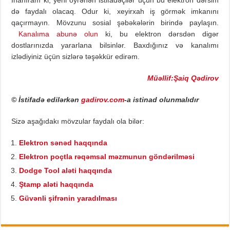
İnanıram ki, yeni öyrənən istifadəçilər üçün bu elektron dərsim
də faydalı olacaq. Odur ki, xeyirxah iş görmək imkanını
qaçırmayın. Mövzunu sosial şəbəkələrin birində paylaşın.
Kanalıma abunə olun
ki, bu elektron dərsdən digər
dostlarınızda yararlana bilsinlər. Baxdığınız və kanalımı
izlədiyiniz üçün sizlərə təşəkkür edirəm.
Müəllif:Şaiq Qədirov
© İstifadə edilərkən
gadirov.com
-a istinad olunmalıdır
Sizə aşağıdakı mövzular faydalı ola bilər:
Elektron sənəd haqqında
Elektron poçtla rəqəmsal məzmunun göndərilməsi
Dodge Tool aləti haqqında
Ştamp aləti haqqında
Güvənli şifrənin yaradılması