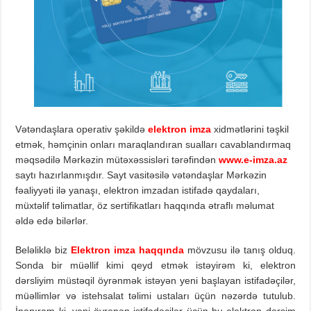
Vətəndaşlara operativ şəkildə
elektron
imza
xidmətlərini təşkil
etmək, həmçinin onları maraqlandıran sualları cavablandırmaq
məqsədilə Mərkəzin mütəxəssisləri tərəfindən
www.e-imza.az
saytı hazırlanmışdır. Sayt vasitəsilə vətəndaşlar Mərkəzin
fəaliyyəti ilə yanaşı, elektron imzadan istifadə qaydaları,
müxtəlif təlimatlar, öz sertifikatları haqqında ətraflı məlumat
əldə edə bilərlər.
Beləliklə biz
Elektron imza haqqında
mövzusu ilə tanış olduq.
Sonda bir müəllif kimi qeyd etmək istəyirəm ki, elektron
dərsliyim müstəqil öyrənmək istəyən yeni başlayan istifadəçilər,
müəllimlər və istehsalat təlimi ustaları üçün nəzərdə tutulub.