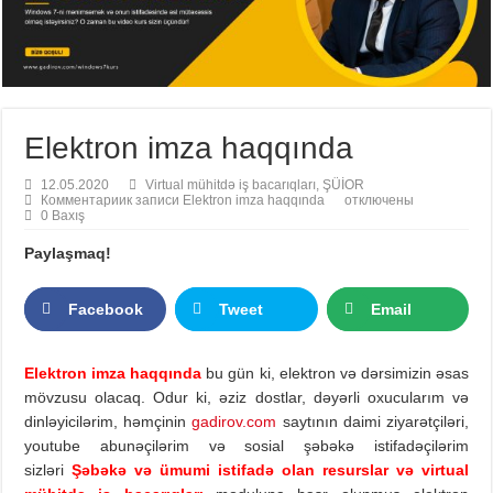
Elektron imza haqqında
12.05.2020
Virtual mühitdə iş bacarıqları
,
ŞÜİOR
Комментарии
к записи Elektron imza haqqında
отключены
0 Baxış
Paylaşmaq!
Facebook
Tweet
Email
Elektron imza haqqında
bu gün ki, elektron və dərsimizin əsas
mövzusu olacaq. Odur ki, əziz dostlar, dəyərli oxucularım və
dinləyicilərim, həmçinin
gadirov.com
saytının daimi ziyarətçiləri,
youtube abunəçilərim və sosial şəbəkə istifadəçilərim
sizləri
Şəbəkə və ümumi istifadə olan resurslar və virtual