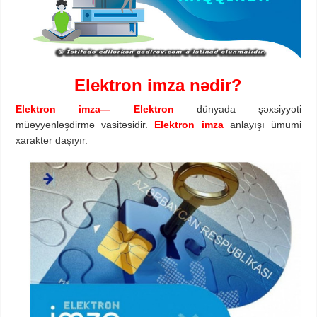
Elektron
imza
n
ədir?
Elektron
imza
—
Elektron
dünyada şəxsiyyəti
müəyyənləşdirmə vasitəsidir.
Elektron
imza
anlayışı ümumi
xarakter daşıyır.