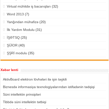
Virtual mühitdə iş bacarıqları
(32)
Word 2013
(7)
Yanğından mühafizə
(20)
İlk Yardım Modulu
(31)
İŞƏTSQ
(25)
ŞÜİOR
(40)
ŞŞRİ modulu
(35)
Xəbər lenti
AktivBoard elektron lövhələri ilə işin təşkili
Biznesdə informasiya texnologiyalarından istifadənin tədqiqi
Süni intellektin prinsipləri
Tibbdə süni intellektin tətbiqi