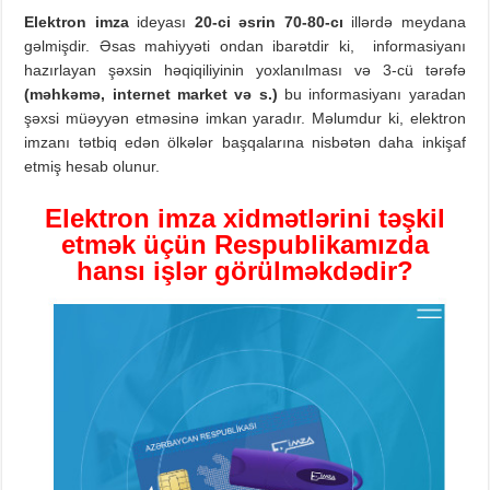
Elektron
imza
ideyası
20-ci
əsrin
70-80-cı
illərdə meydana
gəlmişdir. Əsas mahiyyəti ondan ibarətdir ki, informasiyanı
hazırlayan şəxsin həqiqiliyinin yoxlanılması və 3-cü tərəfə
(məhkəmə, internet market və s.)
bu informasiyanı yaradan
şəxsi müəyyən etməsinə imkan yaradır. Məlumdur ki, elektron
imzanı tətbiq edən ölkələr başqalarına nisbətən daha inkişaf
etmiş hesab olunur.
E
lektron
imza
xidmətlərini
təşkil
etmək
üçün Respublikamızda
hansı işlər görülməkdədir?