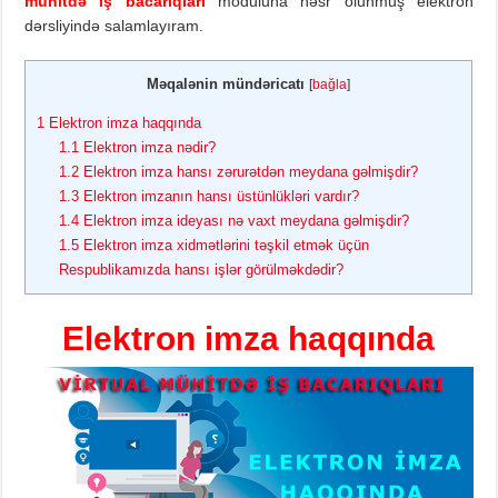
mühitdə iş bacarıqları
moduluna həsr olunmuş elektron
dərsliyində salamlayıram.
Məqalənin mündəricatı
[
bağla
]
1
Elektron imza haqqında
1.1
Elektron imza nədir?
1.2
Elektron imza hansı zərurətdən meydana gəlmişdir?
1.3
Elektron imzanın hansı üstünlükləri vardır?
1.4
Elektron imza ideyası nə vaxt meydana gəlmişdir?
1.5
Elektron imza xidmətlərini təşkil etmək üçün
Respublikamızda hansı işlər görülməkdədir?
Elektron imza haqqında