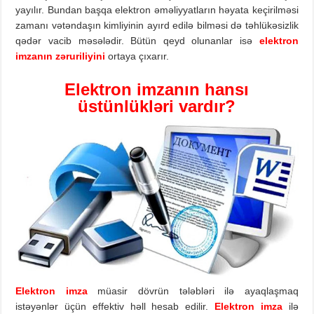
yayılır. Bundan başqa elektron əməliyyatların həyata keçirilməsi
zamanı vətəndaşın kimliyinin ayırd edilə bilməsi də təhlükəsizlik
qədər vacib məsələdir. Bütün qeyd olunanlar isə
elektron
imzanın
zəruriliyini
ortaya çıxarır.
Elektron
imza
nın hansı
üstünlükləri vardır?
Elektron
imza
müasir dövrün tələbləri ilə ayaqlaşmaq
istəyənlər üçün effektiv həll hesab edilir.
Elektron
imza
ilə