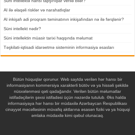
Süni intellektə hansı tapşırıqlar verilə bilər?
AI ilə əlaqəli risklər və narahatlıqlar
AI inkişafı adi proqram təminatının inkişafından nə ilə fərqlənir?
Süni intellekt nədir?
Süni intellektin müasir tarixi haqqında məlumat
Təşkilati-iqtisadi idarəetmə sisteminin informasiya əsasları
Bütün hüquqlar qorunur. Web saytda verilən hər hansı bir
informasiyanın kommersiya xarakterli bütöv və ya hissəli şəkildə
nüsxələnməsi qəti qadağandır. Verilən bütün məlumatlar
istifadəçilərin şəxsi istifadəsi üçün nəzərdə tutulub. Əks halda
informasiyaya hər hansı bir müdaxilə Azərbaycan Respublikası
cinayyət məcəlləsinin müvafiq aktlarına əsasən fiziki və ya hüquqi
əmlaka müdaxilə kimi qəbul olunacaq.