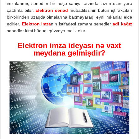
imzalanmış sənədlər bir neçə saniyə ərzində lazım olan yerə
çatdırıla bilər.
Elektron
sənəd
mübadiləsinin bütün iştirakçıları
bir-birindən uzaqda olmalarına baxmayaraq, eyni imkanlar əldə
edirlər.
Elektron
imza
nın istifadəsi zamanı sənədlər
adi
kağız
sənədlər kimi hüquqi qüvvəyə malik olur.
Elektron
imza
ideyası
nə vaxt
meydana gəlmişdir?