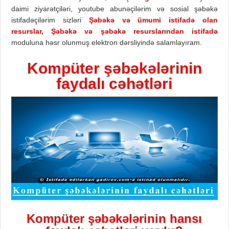
daimi ziyarətçiləri, youtube abunəçilərim və sosial şəbəkə
istifadəçilərim sizləri
Şəbəkə və ümumi istifadə olan
resurslar,
Şəbəkə və şəbəkə resurslarından istifadə
moduluna həsr olunmuş elektron dərsliyində salamlayıram.
Kompüter şəbəkələrinin
faydalı cəhətləri
Kompüter şəbəkələrinin
hans
ı