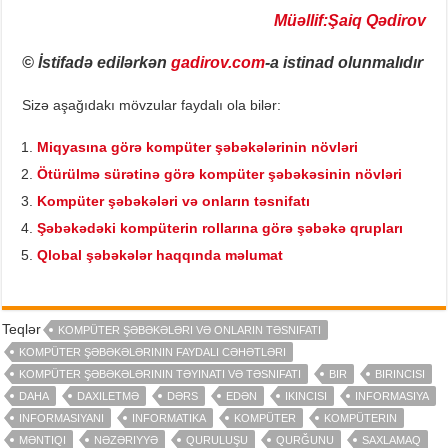
Müəllif:Şaiq Qədirov
© İstifadə edilərkən
gadirov.com
-a istinad olunmalıdır
Sizə aşağıdakı mövzular faydalı ola bilər:
Miqyasına görə kompüter şəbəkələrinin növləri
Ötürülmə sürətinə görə kompüter şəbəkəsinin növləri
Kompüter şəbəkələri və onların təsnifatı
Şəbəkədəki kompüterin rollarına görə şəbəkə qrupları
Qlobal şəbəkələr haqqında məlumat
Teqlər
KOMPÜTER ŞƏBƏKƏLƏRI VƏ ONLARIN TƏSNIFATI
KOMPÜTER ŞƏBƏKƏLƏRININ FAYDALI CƏHƏTLƏRI
KOMPÜTER ŞƏBƏKƏLƏRININ TƏYINATI VƏ TƏSNIFATI
BIR
BIRINCISI
DAHA
DAXILETMƏ
DƏRS
EDƏN
IKINCISI
INFORMASIYA
INFORMASIYANI
INFORMATIKA
KOMPÜTER
KOMPÜTERIN
MƏNTIQI
NƏZƏRIYYƏ
QURULUŞU
QURĞUNU
SAXLAMAQ