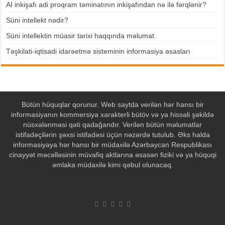
AI inkişafı adi proqram təminatının inkişafından nə ilə fərqlənir?
Süni intellekt nədir?
Süni intellektin müasir tarixi haqqında məlumat
Təşkilati-iqtisadi idarəetmə sisteminin informasiya əsasları
Bütün hüquqlar qorunur. Web saytda verilən hər hansı bir
informasiyanın kommersiya xarakterli bütöv və ya hissəli şəkildə
nüsxələnməsi qəti qadağandır. Verilən bütün məlumatlar
istifadəçilərin şəxsi istifadəsi üçün nəzərdə tutulub. Əks halda
informasiyaya hər hansı bir müdaxilə Azərbaycan Respublikası
cinayyət məcəlləsinin müvafiq aktlarına əsasən fiziki və ya hüquqi
əmlaka müdaxilə kimi qəbul olunacaq.