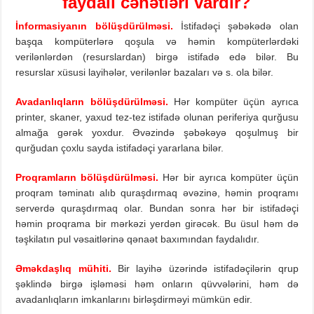
faydalı cəhətləri vardır?
İnformasiyanın bölüşdürülməsi.
İstifadəçi şəbəkədə olan
başqa kompüterlərə qoşula və həmin kompüterlərdəki
verilənlərdən (resurslardan) birgə istifadə edə bilər. Bu
resurslar xüsusi layihələr, verilənlər bazaları və s. ola bilər.
Avadanlıqların bölüşdürülməsi.
Hər kompüter üçün ayrıca
printer, skaner, yaxud tez-tez istifadə olunan periferiya qurğusu
almağa gərək yoxdur. Əvəzində şəbəkəyə qoşulmuş bir
qurğudan çoxlu sayda istifadəçi yararlana bilər.
Proqramların bölüşdürülməsi.
Hər bir ayrıca kompüter üçün
proqram təminatı alıb quraşdırmaq əvəzinə, həmin proqramı
serverdə quraşdırmaq olar. Bundan sonra hər bir istifadəçi
həmin proqrama bir mərkəzi yerdən girəcək. Bu üsul həm də
təşkilatın pul vəsaitlərinə qənaət baxımından faydalıdır.
Əməkdaşlıq mühiti.
Bir layihə üzərində istifadəçilərin qrup
şəklində birgə işləməsi həm onların qüvvələrini, həm də
avadanlıqların imkanlarını birləşdirməyi mümkün edir.