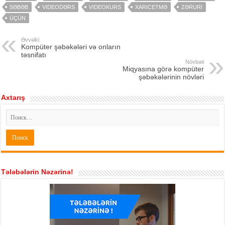
SƏBƏB
VIDEODƏRS
VIDEOKURS
XARICETMƏ
ZƏRURI
ÜÇÜN
Əvvəlki
Kompüter şəbəkələri və onların
təsnifatı
Növbəti
Miqyasına görə kompüter
şəbəkələrinin növləri
Axtarış
Tələbələrin Nəzərinə!