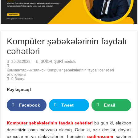
Kompüter şəbəkələrinin faydalı
cəhətləri
25.03.2022
ŞÜİOR
,
ŞŞRİ modulu
Комментарии
к записи Kompüter şəbəkələrinin faydalı cəhətləri
отключены
0 Baxış
Paylaşmaq!
Facebook
Tweet
Email
Kompüter şəbəkələrinin faydalı cəhətləri
bu gün ki, elektron
dərsimizin əsas mövzusu olacaq. Odur ki, əziz dostlar, dəyərli
oxucularım və dinləyicilərim, həmçinin
gadirov.com
saytının