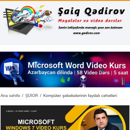
Ana səhifə
/
ŞÜİOR
/
Kompüter şəbəkələrinin faydalı cəhətləri