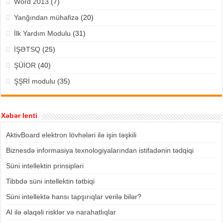
Word 2013
(7)
Yanğından mühafizə
(20)
İlk Yardım Modulu
(31)
İŞƏTSQ
(25)
ŞÜİOR
(40)
ŞŞRİ modulu
(35)
Xəbər lenti
AktivBoard elektron lövhələri ilə işin təşkili
Biznesdə informasiya texnologiyalarından istifadənin tədqiqi
Süni intellektin prinsipləri
Tibbdə süni intellektin tətbiqi
Süni intellektə hansı tapşırıqlar verilə bilər?
AI ilə əlaqəli risklər və narahatlıqlar