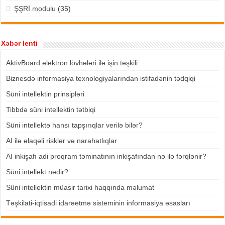
ŞŞRİ modulu
(35)
Xəbər lenti
AktivBoard elektron lövhələri ilə işin təşkili
Biznesdə informasiya texnologiyalarından istifadənin tədqiqi
Süni intellektin prinsipləri
Tibbdə süni intellektin tətbiqi
Süni intellektə hansı tapşırıqlar verilə bilər?
AI ilə əlaqəli risklər və narahatlıqlar
AI inkişafı adi proqram təminatının inkişafından nə ilə fərqlənir?
Süni intellekt nədir?
Süni intellektin müasir tarixi haqqında məlumat
Təşkilati-iqtisadi idarəetmə sisteminin informasiya əsasları