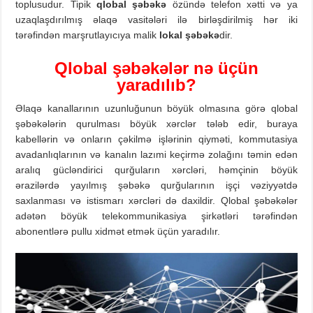
toplusudur. Tipik
qlobal şəbəkə
özündə telefon xətti və ya
uzaqlaşdırılmış əlaqə vasitələri ilə birləşdirilmiş hər iki
tərəfindən marşrutlayıcıya malik
lokal şəbəkə
dir.
Qlobal
şəbəkələr n
ə üçün
yaradılıb?
Əlaqə kanallarının uzunluğunun böyük olmasına görə qlobal
şəbəkələrin qurulması böyük xərclər tələb edir, buraya
kabellərin və onların çəkilmə işlərinin qiyməti, kommutasiya
avadanlıqlarının və kanalın lazımi keçirmə zolağını təmin edən
aralıq gücləndirici qurğuların xərcləri, həmçinin böyük
ərazilərdə yayılmış şəbəkə qurğularının işçi vəziyyətdə
saxlanması və istismarı xərcləri də daxildir. Qlobal şəbəkələr
adətən böyük telekommunikasiya şirkətləri tərəfindən
abonentlərə pullu xidmət etmək üçün yaradılır.