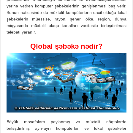
yerinə yetirən kompüter şəbəkələrinin genişlənməsi baş verir.
Bunun nəticəsində də müxtəlif kompüterlərin daxil olduğu lokal
şəbəkələrin müəssisə, rayon, şəhər, ölkə, region, dünya
miqyasında müxtəlif əlaqə kanalları vasitəsilə birləşdirilməsi
tələbatı yaranır.
Qlobal şəbəkə
nədir?
Böyük məsafələrə paylanmış və müxtəlif nöqtələrdə
birləşdirilmiş ayrı-ayrı kompüterlər və lokal şəbəkələr