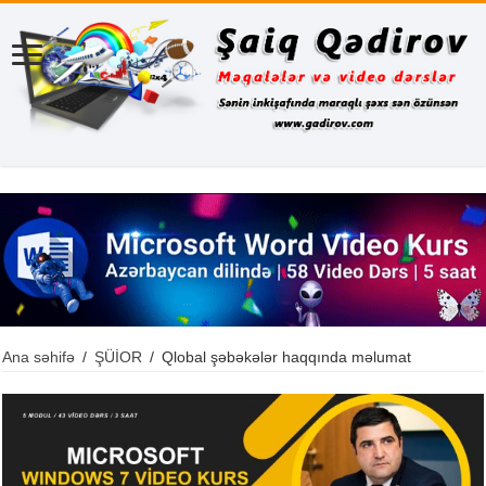
Ana səhifə
/
ŞÜİOR
/
Qlobal şəbəkələr haqqında məlumat