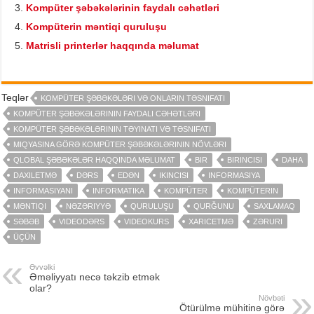
Kompüter şəbəkələrinin faydalı cəhətləri
Kompüterin məntiqi quruluşu
Matrisli printerlər haqqında məlumat
Teqlər
KOMPÜTER ŞƏBƏKƏLƏRI VƏ ONLARIN TƏSNIFATI
KOMPÜTER ŞƏBƏKƏLƏRININ FAYDALI CƏHƏTLƏRI
KOMPÜTER ŞƏBƏKƏLƏRININ TƏYINATI VƏ TƏSNIFATI
MIQYASINA GÖRƏ KOMPÜTER ŞƏBƏKƏLƏRININ NÖVLƏRI
QLOBAL ŞƏBƏKƏLƏR HAQQINDA MƏLUMAT
BIR
BIRINCISI
DAHA
DAXILETMƏ
DƏRS
EDƏN
IKINCISI
INFORMASIYA
INFORMASIYANI
INFORMATIKA
KOMPÜTER
KOMPÜTERIN
MƏNTIQI
NƏZƏRIYYƏ
QURULUŞU
QURĞUNU
SAXLAMAQ
SƏBƏB
VIDEODƏRS
VIDEOKURS
XARICETMƏ
ZƏRURI
ÜÇÜN
Əvvəlki
Əməliyyatı necə təkzib etmək
olar?
Növbəti
Ötürülmə mühitinə görə