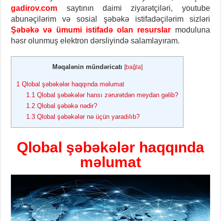
gadirov.com
saytının daimi ziyarətçiləri, youtube
abunəçilərim və sosial şəbəkə istifadəçilərim sizləri
Şəbəkə və ümumi istifadə olan resurslar
moduluna
həsr olunmuş elektron dərsliyində salamlayıram.
Məqalənin mündəricatı
[
bağla
]
1
Qlobal şəbəkələr haqqında məlumat
1.1
Qlobal şəbəkələr hansı zərurətdən meydan gəlib?
1.2
Qlobal şəbəkə nədir?
1.3
Qlobal şəbəkələr nə üçün yaradılıb?
Qlobal şəbəkələr haqqında
məlumat