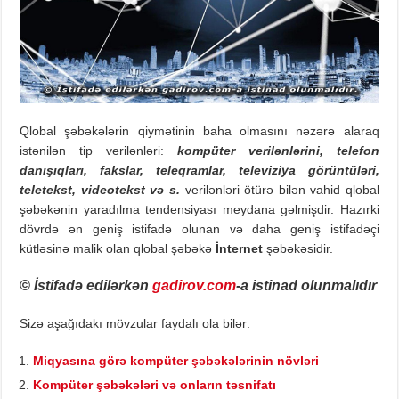
Qlobal şəbəkələrin qiymətinin baha olmasını nəzərə alaraq
istənilən tip verilənləri:
kompüter verilənlərini, telefon
danışıqları, fakslar, teleqramlar,
televiziya
görüntüləri
,
teletekst,
videotekst
və
s.
verilənləri ötürə bilən vahid qlobal
şəbəkənin yaradılma tendensiyası meydana gəlmişdir. Hazırki
dövrdə ən geniş istifadə olunan və daha geniş istifadəçi
kütləsinə malik olan qlobal şəbəkə
İnternet
şəbəkəsidir.
© İstifadə edilərkən
gadirov.com
-a istinad olunmalıdır
Sizə aşağıdakı mövzular faydalı ola bilər:
Miqyasına görə kompüter şəbəkələrinin növləri
Kompüter şəbəkələri və onların təsnifatı