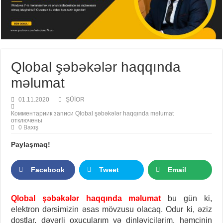
Qlobal şəbəkələr haqqında
məlumat
01.11.2020
ŞÜİOR
Комментарии
к записи Qlobal şəbəkələr haqqında məlumat
отключены
0 Baxış
Paylaşmaq!
Facebook
Tweet
Email
Qlobal şəbəkələr haqqında məlumat
bu gün ki,
elektron dərsimizin əsas mövzusu olacaq. Odur ki, əziz
dostlar, dəyərli oxucularım və dinləyicilərim, həmçinin