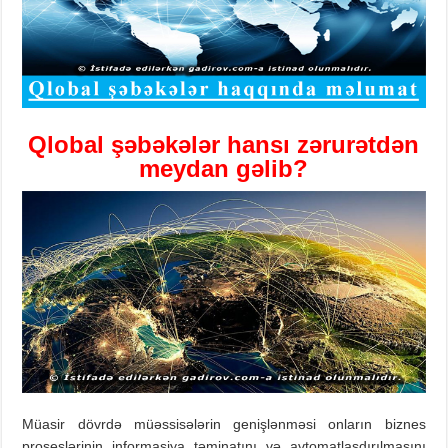
Qlobal şəbəkələr
hansı zərurətdən
meydan gəlib?
Müasir dövrdə müəssisələrin genişlənməsi onların biznes
proseslərinin informasiya təminatını və avtomatlaşdırılmasını