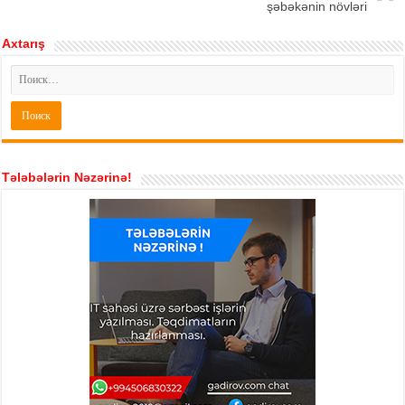
şəbəkənin növləri
Axtarış
Tələbələrin Nəzərinə!