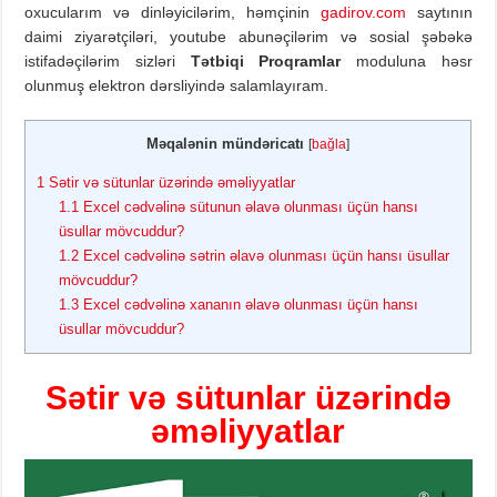
oxucularım və dinləyicilərim, həmçinin
gadirov.com
saytının
daimi ziyarətçiləri, youtube abunəçilərim və sosial şəbəkə
istifadəçilərim sizləri
Tətbiqi Proqramlar
moduluna həsr
olunmuş elektron dərsliyində salamlayıram.
Məqalənin mündəricatı
[
bağla
]
1
Sətir və sütunlar üzərində əməliyyatlar
1.1
Excel cədvəlinə sütunun əlavə olunması üçün hansı
üsullar mövcuddur?
1.2
Excel cədvəlinə sətrin əlavə olunması üçün hansı üsullar
mövcuddur?
1.3
Excel cədvəlinə xananın əlavə olunması üçün hansı
üsullar mövcuddur?
Sətir və sütunlar üzərində
əməliyyatlar