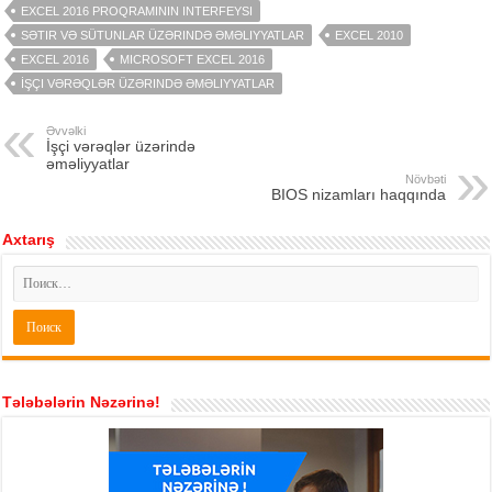
EXCEL 2016 PROQRAMININ INTERFEYSI
SƏTIR VƏ SÜTUNLAR ÜZƏRINDƏ ƏMƏLIYYATLAR
EXCEL 2010
EXCEL 2016
MICROSOFT EXCEL 2016
İŞÇI VƏRƏQLƏR ÜZƏRINDƏ ƏMƏLIYYATLAR
Əvvəlki
İşçi vərəqlər üzərində
əməliyyatlar
Növbəti
BIOS nizamları haqqında
Axtarış
Tələbələrin Nəzərinə!