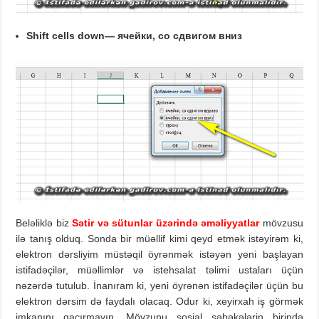
Shift cells do
wn
—
ячейки
,
со сдвигом вниз
Beləliklə biz
Sətir və sütunlar üzərində əməliyyatlar
mövzusu
ilə tanış olduq. Sonda bir müəllif kimi qeyd etmək istəyirəm ki,
elektron dərsliyim müstəqil öyrənmək istəyən yeni başlayan
istifadəçilər, müəllimlər və istehsalat təlimi ustaları üçün
nəzərdə tutulub. İnanıram ki, yeni öyrənən istifadəçilər üçün bu
elektron dərsim də faydalı olacaq. Odur ki, xeyirxah iş görmək
imkanını qaçırmayın. Mövzunu sosial şəbəkələrin birində