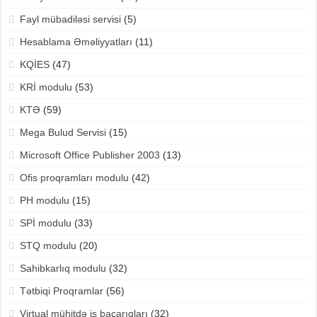
Fayl mübadiləsi servisi
(5)
Hesablama Əməliyyatları
(11)
KQİES
(47)
KRİ modulu
(53)
KTƏ
(59)
Mega Bulud Servisi
(15)
Microsoft Office Publisher 2003
(13)
Ofis proqramları modulu
(42)
PH modulu
(15)
SPİ modulu
(33)
STQ modulu
(20)
Sahibkarlıq modulu
(32)
Tətbiqi Proqramlar
(56)
Virtual mühitdə iş bacarıqları
(32)