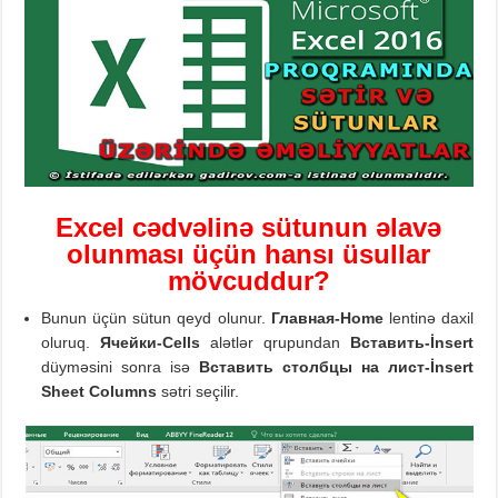
Excel cədvəlinə sütunun əlavə
olunması üçün hansı üsullar
mövcuddur?
Bunun üçün sütun qeyd olunur.
Главная
-Home
lentinə daxil
oluruq.
Ячейки
-Cells
alətlər qrupundan
Вставить
-İnsert
düyməsini sonra isə
Вставить
столбцы на лист
-İnsert
Sheet Columns
sətri seçilir.