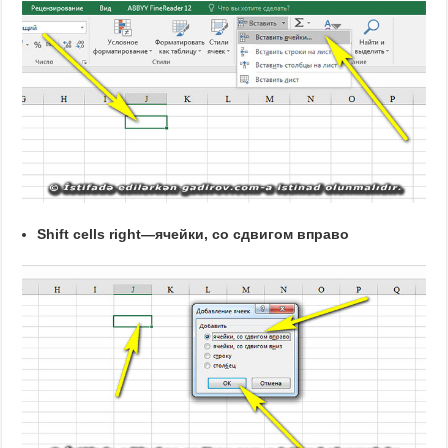
Shift cells right
—
ячейки
,
со
сдвигом вправо