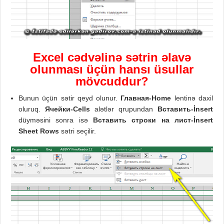
Excel cədvəlinə sətrin əlavə
olunması üçün hansı üsullar
mövcuddur?
Bunun üçün sətir qeyd olunur.
Главная
-Home
lentinə daxil
oluruq.
Ячейки
-Cells
alətlər qrupundan
Вставить
-İnsert
düyməsini sonra isə
Вставить
строки на лист
-İnsert
Sheet
Rows
sətri seçilir.