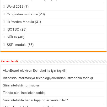
Word 2013
(7)
Yanğından mühafizə
(20)
İlk Yardım Modulu
(31)
İŞƏTSQ
(25)
ŞÜİOR
(40)
ŞŞRİ modulu
(35)
Xəbər lenti
AktivBoard elektron lövhələri ilə işin təşkili
Biznesdə informasiya texnologiyalarından istifadənin tədqiqi
Süni intellektin prinsipləri
Tibbdə süni intellektin tətbiqi
Süni intellektə hansı tapşırıqlar verilə bilər?