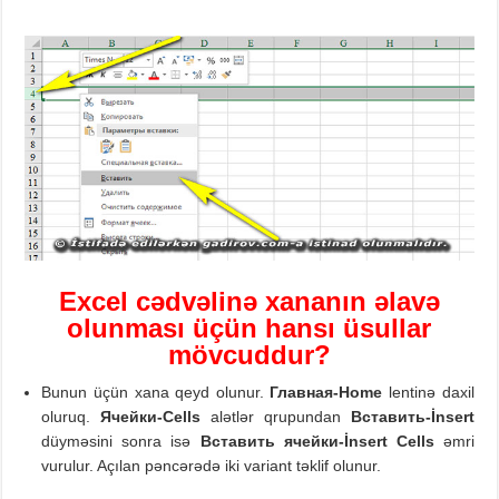
Excel cədvəlinə xananın əlavə
olunması üçün hansı üsullar
mövcuddur?
Bunun üçün xana qeyd olunur.
Главная
-Home
lentinə daxil
oluruq.
Ячейки
-Cells
alətlər qrupundan
Вставить
-İnsert
düyməsini sonra isə
Вставить
ячейки
-İnsert Cells
əmri
vurulur. Açılan pəncərədə iki variant təklif olunur.