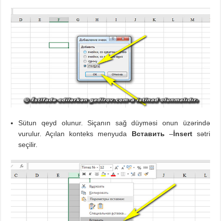
Sütun qeyd olunur. Siçanın sağ düyməsi onun üzərində
vurulur. Açılan konteks menyuda
Вставить
–
İnsert
sətri
seçilir.