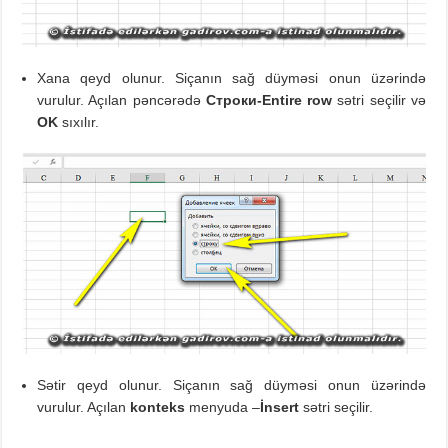
Xana qeyd olunur. Siçanın sağ düyməsi onun üzərində
vurulur. Açılan pəncərədə
C
троки
-Entire ro
w
sətri seçilir və
OK
sıxılır.
Sətir qeyd olunur. Siçanın sağ düyməsi onun üzərində
vurulur. Açılan
konteks
menyuda –
İnsert
sətri seçilir.