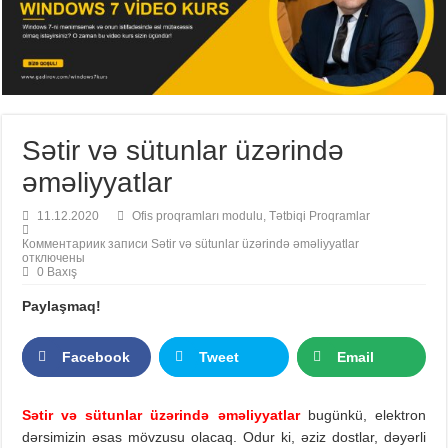
Sətir və sütunlar üzərində
əməliyyatlar
11.12.2020
Ofis proqramları modulu
,
Tətbiqi Proqramlar
Комментарии
к записи Sətir və sütunlar üzərində əməliyyatlar
отключены
0 Baxış
Paylaşmaq!
Facebook
Tweet
Email
Sətir və sütunlar üzərində əməliyyatlar
bugünkü, elektron
dərsimizin əsas mövzusu olacaq. Odur ki, əziz dostlar, dəyərli