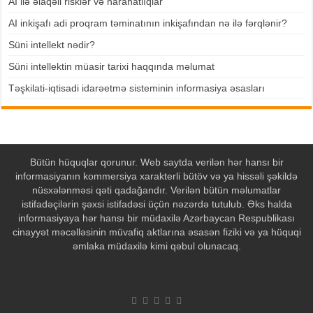
AI ilə əlaqəli risklər və narahatlıqlar
AI inkişafı adi proqram təminatının inkişafından nə ilə fərqlənir?
Süni intellekt nədir?
Süni intellektin müasir tarixi haqqında məlumat
Təşkilati-iqtisadi idarəetmə sisteminin informasiya əsasları
Bütün hüquqlar qorunur. Web saytda verilən hər hansı bir
informasiyanın kommersiya xarakterli bütöv və ya hissəli şəkildə
nüsxələnməsi qəti qadağandır. Verilən bütün məlumatlar
istifadəçilərin şəxsi istifadəsi üçün nəzərdə tutulub. Əks halda
informasiyaya hər hansı bir müdaxilə Azərbaycan Respublikası
cinayyət məcəlləsinin müvafiq aktlarına əsasən fiziki və ya hüquqi
əmlaka müdaxilə kimi qəbul olunacaq.