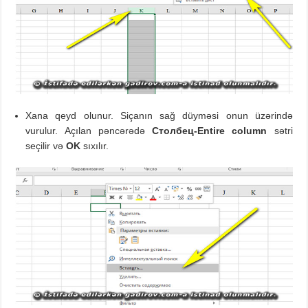
Xana qeyd olunur. Siçanın sağ düyməsi onun üzərində
vurulur. Açılan pəncərədə
Столбец
-Entire column
sətri
seçilir və
OK
sıxılır.