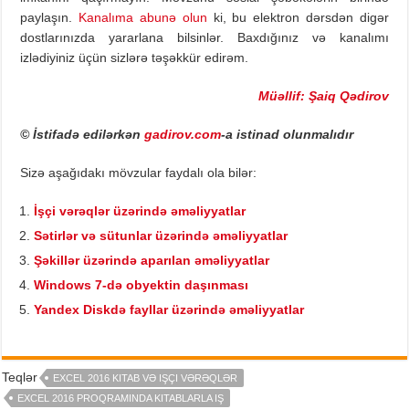
paylaşın.
Kanalıma abunə olun
ki, bu elektron dərsdən digər
dostlarınızda yararlana bilsinlər. Baxdığınız və kanalımı
izlədiyiniz üçün sizlərə təşəkkür edirəm.
Müəllif: Şaiq Qədirov
© İstifadə edilərkən
gadirov.com
-a istinad olunmalıdır
Sizə aşağıdakı mövzular faydalı ola bilər:
İşçi vərəqlər üzərində əməliyyatlar
Sətirlər və sütunlar üzərində əməliyyatlar
Şəkillər üzərində aparılan əməliyyatlar
Windows 7-də obyektin daşınması
Yandex Diskdə fayllar üzərində əməliyyatlar
Teqlər
EXCEL 2016 KITAB VƏ IŞÇI VƏRƏQLƏR
EXCEL 2016 PROQRAMINDA KITABLARLA IŞ