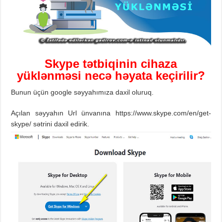
Skype tətbiqinin cihaza
yüklənməsi necə həyata keçirilir?
Bunun üçün google səyyahımıza daxil oluruq.
Açılan səyyahın Url ünvanına https://www.skype.com/en/get-
skype/ sətrini daxil edirik.