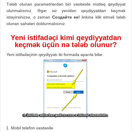
Tələb olunan parametrlərdən biri vasitəsilə mütləq qeydiyyat
olunmalısınız. Əgər siz yenidən qeydiyyatdan keçmək
istəyirsinizsə, o zaman
Создайте ее!
linkinə klik etməli tələb
olunan sahələri doldurmalısınız.
Yeni istifadəçi kimi qeydiyyatdan
keçmək üçün nə tələb olunur?
Yeni istifadəçinin qeydiyyatı iki formada aparıla bilər.
Mobil telefon vasitəsilə