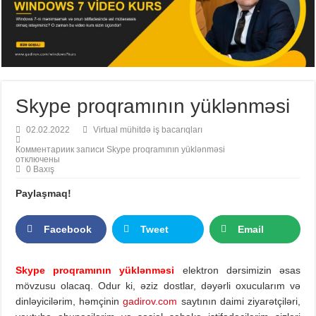
Skype proqramının yüklənməsi
02.02.2022
Virtual mühitdə iş bacarıqları
Комментарии
к записи Skype proqramının yüklənməsi
отключены
0 Baxış
Paylaşmaq!
Facebook
Tweet
Email
Skype proqramının yüklənməsi
elektron dərsimizin əsas
mövzusu olacaq. Odur ki, əziz dostlar, dəyərli oxucularım və
dinləyicilərim, həmçinin
gadirov.com
saytının daimi ziyarətçiləri,