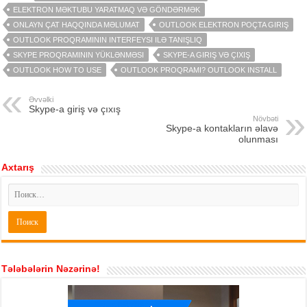
ELEKTRON MƏKTUBU YARATMAQ VƏ GÖNDƏRMƏK
ONLAYN ÇAT HAQQINDA MƏLUMAT
OUTLOOK ELEKTRON POÇTA GIRIŞ
OUTLOOK PROQRAMININ INTERFEYSI ILƏ TANIŞLIQ
SKYPE PROQRAMININ YÜKLƏNMƏSI
SKYPE-A GIRIŞ VƏ ÇIXIŞ
OUTLOOK HOW TO USE
OUTLOOK PROQRAMI? OUTLOOK INSTALL
Əvvəlki
Skype-a giriş və çıxış
Növbəti
Skype-a kontakların əlavə
olunması
Axtarış
Tələbələrin Nəzərinə!