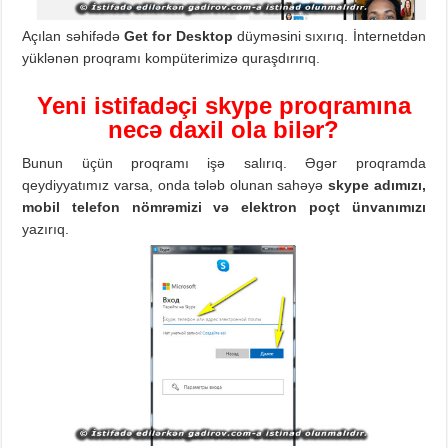
Açılan səhifədə
Get for Desktop
düyməsini sıxırıq. İnternetdən
yüklənən proqramı kompüterimizə quraşdırırıq.
Yeni istifadəçi skype proqramına
necə daxil ola bilər?
Bunun üçün proqramı işə salırıq. Əgər proqramda
qeydiyyatımız varsa, onda tələb olunan sahəyə
skype adımızı,
mobil telefon nömrəmizi və elektron poçt ünvanımızı
yazırıq.