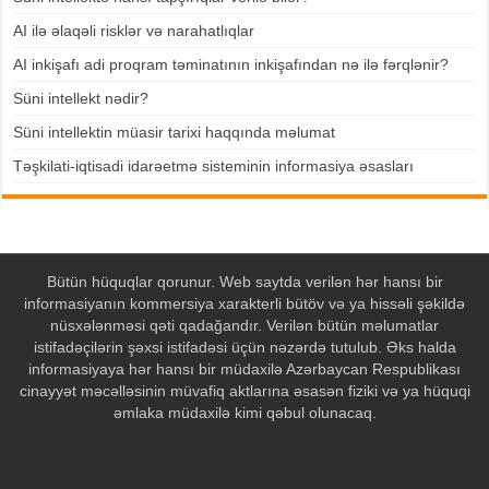
AI ilə əlaqəli risklər və narahatlıqlar
AI inkişafı adi proqram təminatının inkişafından nə ilə fərqlənir?
Süni intellekt nədir?
Süni intellektin müasir tarixi haqqında məlumat
Təşkilati-iqtisadi idarəetmə sisteminin informasiya əsasları
Bütün hüquqlar qorunur. Web saytda verilən hər hansı bir
informasiyanın kommersiya xarakterli bütöv və ya hissəli şəkildə
nüsxələnməsi qəti qadağandır. Verilən bütün məlumatlar
istifadəçilərin şəxsi istifadəsi üçün nəzərdə tutulub. Əks halda
informasiyaya hər hansı bir müdaxilə Azərbaycan Respublikası
cinayyət məcəlləsinin müvafiq aktlarına əsasən fiziki və ya hüquqi
əmlaka müdaxilə kimi qəbul olunacaq.