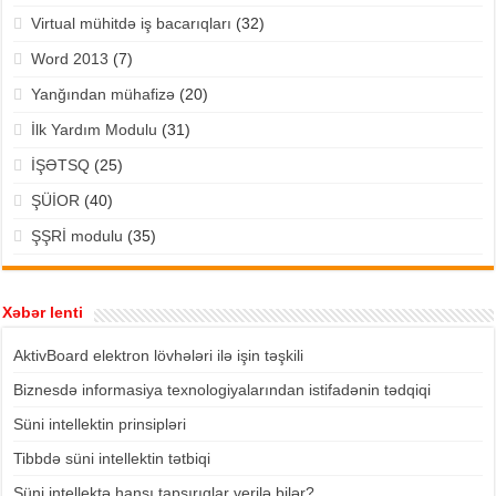
Virtual mühitdə iş bacarıqları
(32)
Word 2013
(7)
Yanğından mühafizə
(20)
İlk Yardım Modulu
(31)
İŞƏTSQ
(25)
ŞÜİOR
(40)
ŞŞRİ modulu
(35)
Xəbər lenti
AktivBoard elektron lövhələri ilə işin təşkili
Biznesdə informasiya texnologiyalarından istifadənin tədqiqi
Süni intellektin prinsipləri
Tibbdə süni intellektin tətbiqi
Süni intellektə hansı tapşırıqlar verilə bilər?