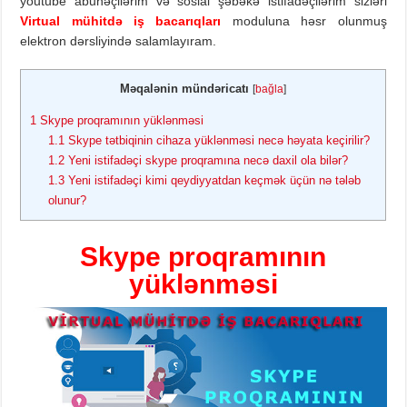
youtube abunəçilərim və sosial şəbəkə istifadəçilərim sizləri
Virtual mühitdə iş bacarıqları
moduluna həsr olunmuş
elektron dərsliyində salamlayıram.
Məqalənin mündəricatı
[
bağla
]
1
Skype proqramının yüklənməsi
1.1
Skype tətbiqinin cihaza yüklənməsi necə həyata keçirilir?
1.2
Yeni istifadəçi skype proqramına necə daxil ola bilər?
1.3
Yeni istifadəçi kimi qeydiyyatdan keçmək üçün nə tələb
olunur?
Skype proqramının
yüklənməsi