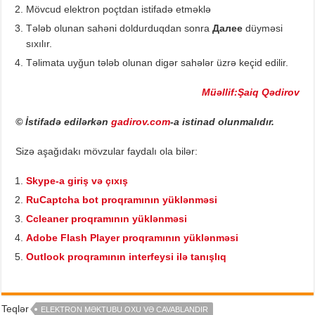
Mövcud elektron poçtdan istifadə etməklə
Tələb olunan sahəni doldurduqdan sonra
Далее
düyməsi
sıxılır.
Təlimata uyğun tələb olunan digər sahələr üzrə keçid edilir.
Müəllif:Şaiq Qədirov
© İstifadə edilərkən
gadirov.com
-a istinad olunmalıdır.
Sizə aşağıdakı mövzular faydalı ola bilər:
Skype-a giriş və çıxış
RuCaptcha bot proqramının yüklənməsi
Ccleaner proqramının yüklənməsi
Adobe Flash Player proqramının yüklənməsi
Outlook proqramının interfeysi ilə tanışlıq
Teqlər
ELEKTRON MƏKTUBU OXU VƏ CAVABLANDIR