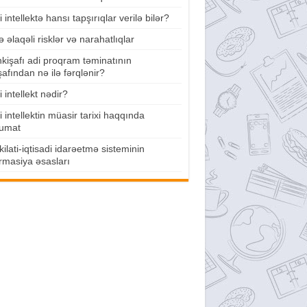
 intellektə hansı tapşırıqlar verilə bilər?
lə əlaqəli risklər və narahatlıqlar
nkişafı adi proqram təminatının
şafından nə ilə fərqlənir?
 intellekt nədir?
 intellektin müasir tarixi haqqında
umat
ilati-iqtisadi idarəetmə sisteminin
rmasiya əsasları