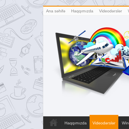
Ana səhifə
Haqqımızda
Videodərslər
Haqqımızda
Videodərslər
Win