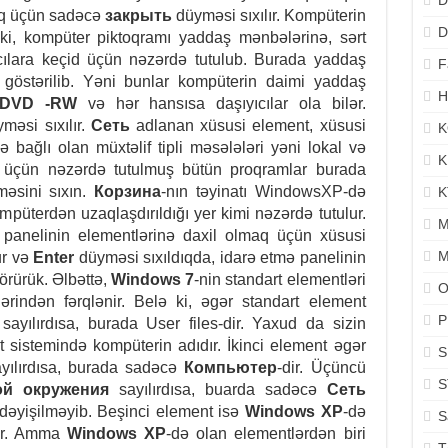
D
aq üçün sadəcə
закрыть
düyməsi sıxılır. Kompüterin
D
 ki, kompüter piktoqramı yaddaş mənbələrinə, sərt
ıcılara keçid üçün nəzərdə tutulub. Burada yaddaş
F
göstərilib. Yəni bunlar kompüterin daimi yaddaş
H
DVD -RW
və hər hansısa daşıyıcılar ola bilər.
məsi sıxılır.
Сеть
adlanan xüsusi element, xüsusi
K
ə bağlı olan müxtəlif tipli məsələləri yəni lokal və
K
 üçün nəzərdə tutulmuş bütün proqramlar burada
əsini sıxın.
Корзина
-nın təyinatı WindowsXP-də
K
kompüterdən uzaqlaşdırıldığı yer kimi nəzərdə tutulur.
M
panelinin elementlərinə daxil olmaq üçün xüsusi
M
ur və
Enter
düyməsi sıxıldıqda, idarə etmə panelinin
görürük.
Əlbəttə,
Windows 7
-nin standart elementləri
O
lərindən fərqlənir. Belə ki, əgər standart element
P
sayılırdısa, burada User files-dir. Yaxud da sizin
t sistemində kompüterin adıdır.
İkinci element əgər
S
yılırdısa, burada sadəcə
Компьютер
-dir. Üçüncü
S
ой окружения
sayılırdısa, buarda sadəcə
Сеть
 dəyişilməyib. Beşinci element isə
Windows XP
-də
S
dir. Amma
Windows XP
-də olan elementlərdən biri