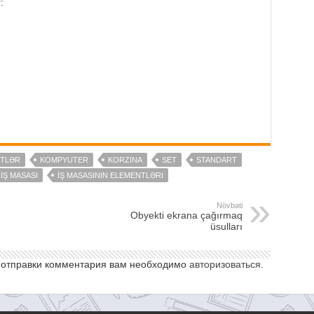
:
TLƏR
KOMPYUTER
KORZINA
SET
STANDART
İŞ MASASI
İŞ MASASININ ELEMENTLƏRI
Növbəti
Obyekti ekrana çağırmaq
üsulları
 отправки комментария вам необходимо
авторизоваться
.