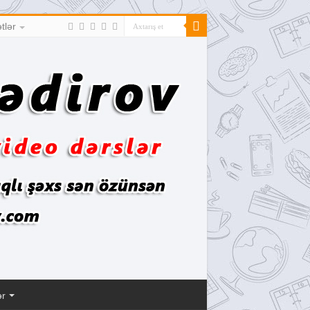
tlər
ər