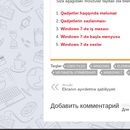
Sizə aşağıdakı mövzular faydalı ola bilər
Qadjetlər haqqında məlumat
Qadjetlərin sazlanması
Windows 7-də iş masası
Windows 7-də başla menyusu
Windows 7 də səslər
Teqlər
USER FILES
WINDOWS
ELEMEN
VƏ ПАНЕЛЬ УПРАВЛЕНИЯ
WINDOWS 7
Əvvəlki
Ekranın ayırdetmə qabiliyyəti
Добавить комментарий
Для