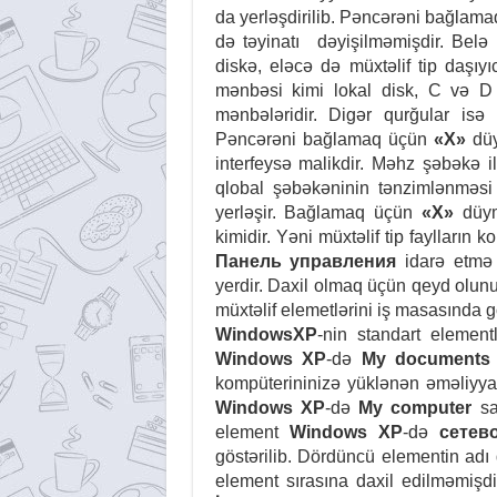
da yerləşdirilib. Pəncərəni bağlam
də təyinatı dəyişilməmişdir. Belə
diskə, eləcə də müxtəlif tip daşıy
mənbəsi kimi lokal disk, C və D 
mənbələridir. Digər qurğular isə
Pəncərəni bağlamaq üçün
«X»
düy
interfeysə malikdir. Məhz şəbəkə il
qlobal şəbəkəninin tənzimlənməsi
yerləşir. Bağlamaq üçün
«X»
düym
kimidir. Yəni müxtəlif tip faylların 
Панель управления
idarə etmə 
yerdir. Daxil olmaq üçün qeyd olun
müxtəlif elemetlərini iş masasında 
WindowsXP
-nin standart element
Windows XP
-də
My documents
kompüterininizə yüklənən əməliyya
Windows XP
-də
My computer
sa
element
Windows XP
-də
cетев
göstərilib. Dördüncü elementin adı
element sırasına daxil edilməmiş