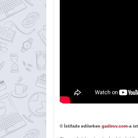
© İstifadə edilərkən
gadirov.com
-a is