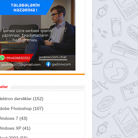
ələr
lektron dərsliklər
(152)
dobe Fhotoshop
(107)
indows 7
(43)
indows XP
(41)