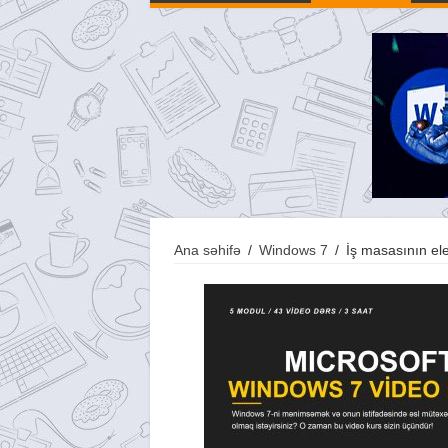
Ana səhifə
/
Windows 7
/
İş masasının el