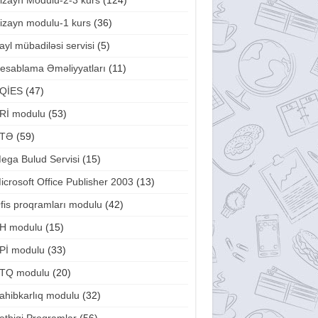
izayn Modulu-2-3 kurs
(124)
izayn modulu-1 kurs
(36)
ayl mübadiləsi servisi
(5)
esablama Əməliyyatları
(11)
QİES
(47)
Rİ modulu
(53)
TƏ
(59)
ega Bulud Servisi
(15)
icrosoft Office Publisher 2003
(13)
fis proqramları modulu
(42)
H modulu
(15)
Pİ modulu
(33)
TQ modulu
(20)
ahibkarlıq modulu
(32)