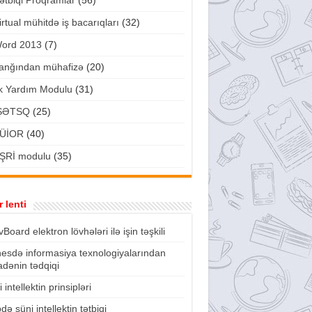
ətbiqi Proqramlar
(56)
irtual mühitdə iş bacarıqları
(32)
ord 2013
(7)
anğından mühafizə
(20)
lk Yardım Modulu
(31)
ŞƏTSQ
(25)
ÜİOR
(40)
ŞRİ modulu
(35)
 lenti
vBoard elektron lövhələri ilə işin təşkili
nesdə informasiya texnologiyalarından
fadənin tədqiqi
 intellektin prinsipləri
də süni intellektin tətbiqi