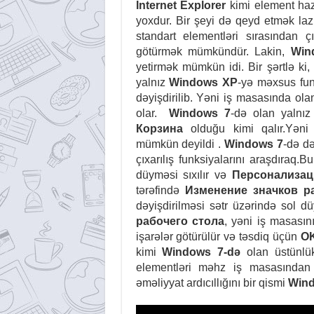
İnternet Explorer
kimi element ha
yoxdur. Bir şeyi də qeyd etmək laz
standart elementləri sırasından
götürmək mümkündür. Lakin,
Win
yetirmək mümkün idi. Bir şərtlə ki,
yalnız
Windows XP
-yə məxsus fun
dəyişdirilib. Yəni iş masasında ol
olar.
Windows 7
-də olan yalnı
Корзина
olduğu kimi qalır.Yə
mümkün deyildi .
Windows 7
-də də
çıxarılış funksiyalarını araşdır
düyməsi sıxılır və
Персонализац
tərəfində
Изменение значков р
dəyişdirilməsi sətr üzərində sol d
рабочего стола
, yəni iş masasın
işarələr götürülür və təsdiq üçün
O
kimi
Windows
7-də
olan üstünlük
elementləri məhz iş masasında
əməliyyat ardıcıllığını bir qismi
Win