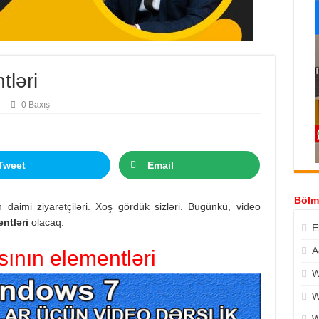
tləri
0 Baxış
Tweet
Email
Bölm
 daimi ziyarətçiləri. Xoş gördük sizləri. Bugünkü, video
entləri
olacaq.
E
A
sının elementləri
W
W