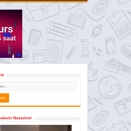
ış
ələrin Nəzərinə!