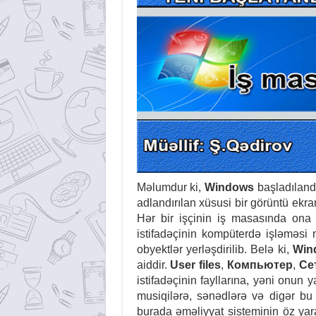
Məlumdur ki,
Windows
başladıland
adlandırılan xüsusi bir görüntü ekra
Hər bir işçinin iş masasında ona 
istifadəçinin kompüterdə işləməsi
obyektlər yerləşdirilib. Belə ki,
Win
aiddir.
User files
,
Компьютер
,
Се
istifadəçinin fayllarına, yəni onun 
musiqilərə, sənədlərə və digər bu 
burada əməliyyat sisteminin öz yara