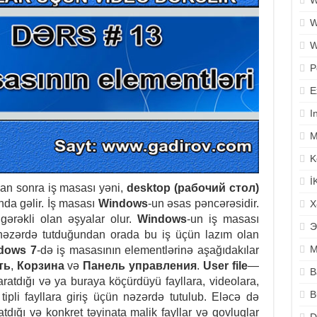
W
W
W
P
E
I
M
K
İ
an sonra iş masası yəni,
desktop (рабочий стол)
nda gəlir. İş masası
Windows
-un əsas pəncərəsidir.
X
gərəkli olan əşyalar olur.
Windows
-un iş masası
Э
 nəzərdə tutduğundan orada bu iş üçün lazım olan
M
dows 7
-də iş masasının elementlərinə aşağıdakılar
ть
,
Корзина
və
Панель управления
.
User file
—
B
yaratdığı və ya buraya köçürdüyü fayllara, videolara,
B
tipli fayllara giriş üçün nəzərdə tutulub. Eləcə də
tdığı və konkret təyinata malik fayllar və qovluqlar