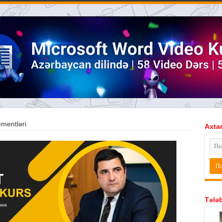
ementləri
Axtar
Tələb