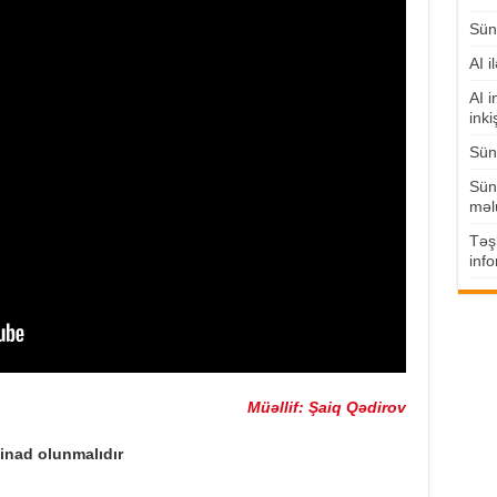
Süni
AI i
AI i
inki
Süni
Süni
məl
Təşk
info
Müəllif: Şaiq Qədirov
tinad olunmalıdır