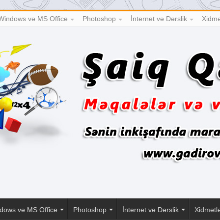
Windows və MS Office
Photoshop
İnternet və Dərslik
Xidmə
dows və MS Office
Photoshop
İnternet və Dərslik
Xidmətl