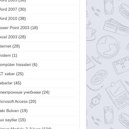
ord 2003
(56)
ord 2007
(30)
ord 2010
(38)
ower Point 2003
(18)
xcel 2003
(28)
nternet
(28)
odem
(1)
ompüter hissələri
(6)
KT xəbər
(25)
əbərlər
(45)
лектронные учебники
(24)
icrosoft Access
(20)
akı Bulvarı
(19)
ux saytlar
(15)