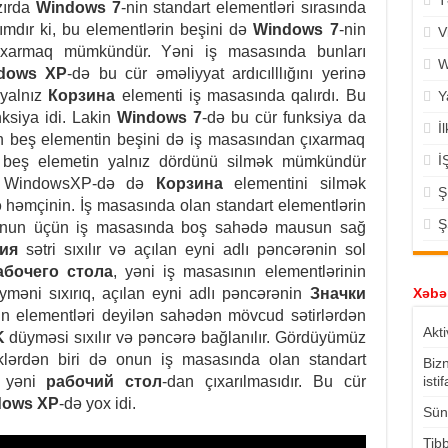
T
zırda
Windows 7
-nin standart elementləri sırasında
ımdır ki, bu elementlərin beşini də
Windows 7
-nin
V
 çıxarmaq mümkündür. Yəni iş masasında bunları
W
dows XP
-də bu cür əməliyyat ardıcılllığını yerinə
 yalnız
Корзина
elementi iş masasında qalırdı. Bu
Y
ksiya idi. Lakin
Windows 7
-də bu cür funksiya da
İ
an beş elementin beşini də iş masasından çıxarmaq
İ
z beş elemetin yalnız dördünü silmək mümkündür
ni WindowsXP-də də
Корзина
elementini silmək
Ş
 həmçinin. İş masasında olan standart elementlərin
Ş
aq.Bunun üçün iş masasında boş sahədə mausun sağ
ия
sətri sıxılır və açılan eyni adlı pəncərənin sol
абочего стола
, yəni iş masasının elementlərinin
üyməni sıxırıq, açılan eyni adlı pəncərənin
Значки
Xəbər
ın elementləri deyilən sahədən mövcud sətirlərdən
Akti
K
düyməsi sıxılır və pəncərə bağlanılır. Gördüyümüz
lərdən biri də onun iş masasında olan standart
Biz
n yəni
рабочий стол
-dan çıxarılmasıdır. Bu cür
isti
dows XP
-də yox idi.
Süni
Tibb