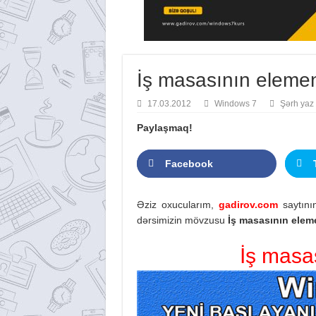
İş masasının elemen
17.03.2012
Windows 7
Şərh yaz
Paylaşmaq!
Facebook
Əziz oxucularım,
gadirov.com
saytının
dərsimizin mövzusu
İş masasının elem
İş masa