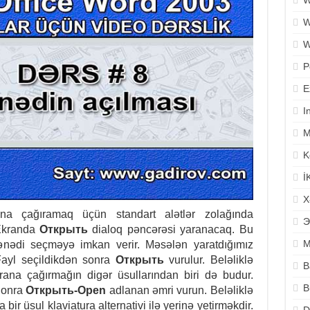
W
W
W
P
E
I
M
K
İ
X
ana çağıramaq üçün standart alətlər zolağında
Э
Ekranda
Открыть
dialoq pəncərəsi yaranacaq. Bu
M
nədi seçməyə imkan verir. Məsələn yaratdığımız
 Fayl seçildikdən sonra
Открыть
vurulur. Beləliklə
B
rana çağırmağın digər üsullarından biri də budur.
B
Sonra
Открыть-Open
adlanan əmri vurun. Beləliklə
bir üsul klaviatura alternativi ilə yerinə yetirməkdir.