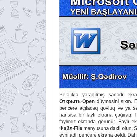
Beləliklə yaradılmış sənədi ekr
Открыть-Open
düyməsini sıxın. 
pəncərə açılacaq qovluq və ya sə
hansısa bir faylı ekrana çağıraq.
faylımız ekranda görünür. Faylı ek
Файл-File
menyusuna daxil olun. 
eyni adlı pəncərə ekrana gəldi. Daha 