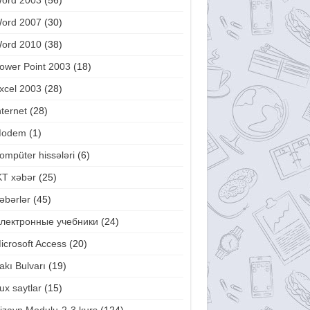
ord 2003
(56)
ord 2007
(30)
ord 2010
(38)
ower Point 2003
(18)
xcel 2003
(28)
nternet
(28)
odem
(1)
ompüter hissələri
(6)
KT xəbər
(25)
əbərlər
(45)
лектронные учебники
(24)
icrosoft Access
(20)
akı Bulvarı
(19)
ux saytlar
(15)