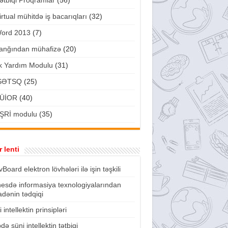
ətbiqi Proqramlar
(56)
irtual mühitdə iş bacarıqları
(32)
ord 2013
(7)
anğından mühafizə
(20)
lk Yardım Modulu
(31)
ŞƏTSQ
(25)
ÜİOR
(40)
ŞRİ modulu
(35)
 lenti
vBoard elektron lövhələri ilə işin təşkili
nesdə informasiya texnologiyalarından
fadənin tədqiqi
 intellektin prinsipləri
də süni intellektin tətbiqi