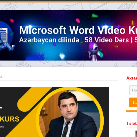
sı
Axtar
Tələb