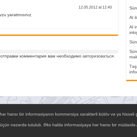
12.05.2012 at 12:40
Süni
vzu yaratmısınız.
AI i
AI i
inki
Süni
Süni
 отправки комментария вам необходимо
авторизоваться
.
məl
Təşk
info
ər hansı bir informasiyanın kommersiya xarakterli bütöv və ya hissəli 
əsi üçün nəzərdə tutulub. Əks halda informasiyaya hər hansı bir müdaxil