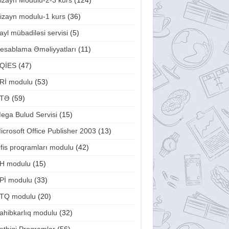
izayn Modulu-2-3 kurs
(124)
izayn modulu-1 kurs
(36)
ayl mübadiləsi servisi
(5)
esablama Əməliyyatları
(11)
QİES
(47)
Rİ modulu
(53)
TƏ
(59)
ega Bulud Servisi
(15)
icrosoft Office Publisher 2003
(13)
fis proqramları modulu
(42)
H modulu
(15)
Pİ modulu
(33)
TQ modulu
(20)
ahibkarlıq modulu
(32)