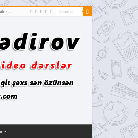
tlər
ər