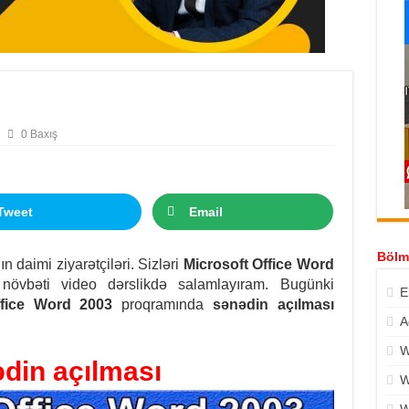
0 Baxış
Tweet
Email
Bölm
ın daimi ziyarətçiləri. Sizləri
Microsoft Office Word
övbəti video dərslikdə salamlayıram. Bugünki
E
ffice Word 2003
proqramında
sənədin açılması
A
W
din açılması
W