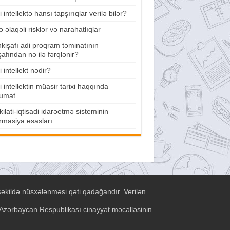
 intellektə hansı tapşırıqlar verilə bilər?
lə əlaqəli risklər və narahatlıqlar
nkişafı adi proqram təminatının
şafından nə ilə fərqlənir?
 intellekt nədir?
 intellektin müasir tarixi haqqında
umat
ilati-iqtisadi idarəetmə sisteminin
rmasiya əsasları
şəkildə nüsxələnməsi qəti qadağandır. Verilən
ə Azərbaycan Respublikası cinayyət məcəlləsinin