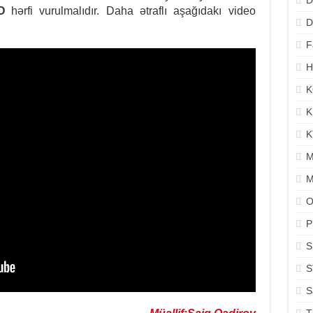
D
O
hərfi vurulmalıdır. Daha ətraflı aşağıdakı video
D
F
H
K
K
K
M
M
O
P
S
S
S