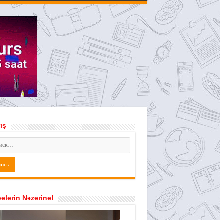
ış
ələrin Nəzərinə!