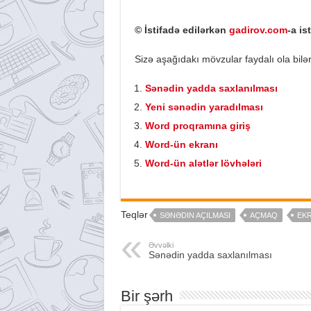
© İstifadə edilərkən
gadirov.com
-a is
Sizə aşağıdakı mövzular faydalı ola bilər
Sənədin yadda saxlanılması
Yeni sənədin yaradılması
Word proqramına giriş
Word-ün ekranı
Word-ün alətlər lövhələri
Teqlər
SƏNƏDIN AÇILMASI
AÇMAQ
EK
Əvvəlki
Sənədin yadda saxlanılması
Bir şərh