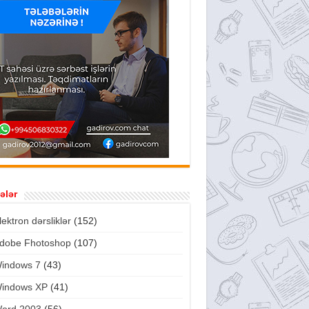
ələr
lektron dərsliklər
(152)
dobe Fhotoshop
(107)
indows 7
(43)
indows XP
(41)