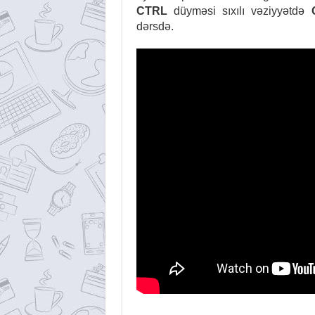
CTRL
düyməsi sıxılı vəziyyətdə
dərsdə.