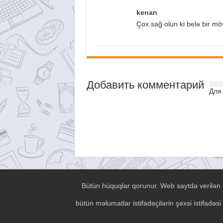
kenan
Çox sağ olun ki belə bir mö
Добавить комментарий
Для
Bütün hüquqlar qorunur. Web saytda verilən h
bütün məlumatlar istifadəçilərin şəxsi istifad