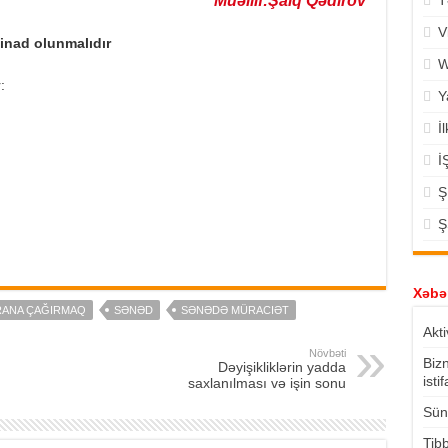
Müəllif:Şaiq Qədirov
T
V
tinad olunmalıdır
W
:
Y
İ
İ
Ş
Ş
Xəbər
RANA ÇAĞIRMAQ
SƏNƏD
SƏNƏDƏ MÜRACIƏT
Akti
Növbəti
Biz
Dəyişikliklərin yadda
isti
saxlanılması və işin sonu
Süni
Tibb