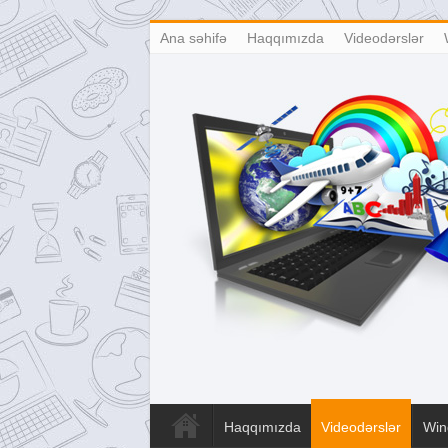
Ana səhifə
Haqqımızda
Videodərslər
Haqqımızda
Videodərslər
Win