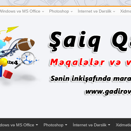
Windows və MS Office
Photoshop
İnternet və Dərslik
Xidmə
dows və MS Office
Photoshop
İnternet və Dərslik
Xidmətl