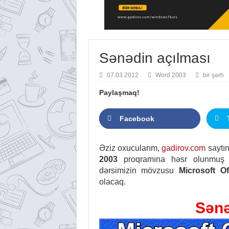
Sənədin açılması
07.03.2012
Word 2003
bir şərh
Paylaşmaq!
Facebook
Əziz oxucularım,
gadirov.com
saytın
2003
proqramına həsr olunmuş n
dərsimizin mövzusu
Microsoft O
olacaq.
Sənə