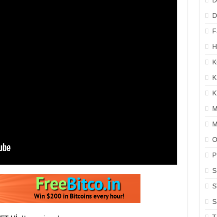
D
D
F
H
K
K
K
M
M
O
P
S
S
S