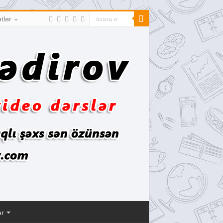
tlər
ər