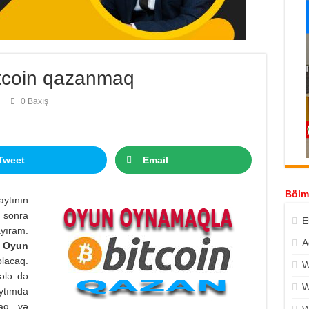
tcoin qazanmaq
0 Baxış
Tweet
Email
Bölm
ytının
n sonra
E
ayıram.
A
u
Oyun
acaq.
W
ələ də
W
ytımda
maq və