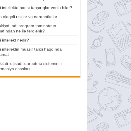
 intellektə hansı tapşırıqlar verilə bilər?
lə əlaqəli risklər və narahatlıqlar
nkişafı adi proqram təminatının
şafından nə ilə fərqlənir?
 intellekt nədir?
 intellektin müasir tarixi haqqında
umat
ilati-iqtisadi idarəetmə sisteminin
rmasiya əsasları