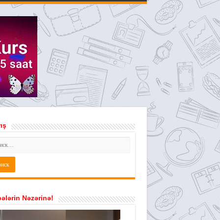
ış
ələrin Nəzərinə!