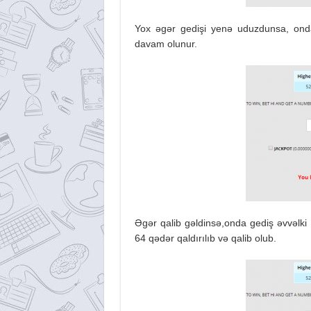
Yox əgər gedişi yenə uduzdunsa, onda
davam olunur.
Əgər qalib gəldinsə,onda gediş əvvəlki 
64 qədər qaldırılıb və qalib olub.