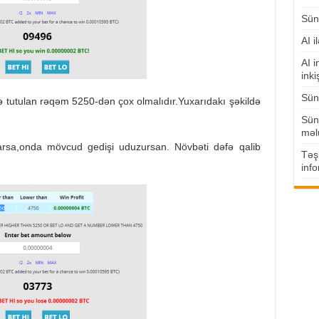
Süni
AI i
AI i
inki
Süni
tutulan rəqəm 5250-dən çox olmalıdır.Yuxarıdakı şəkildə
Süni
məl
rsa,onda mövcud gedişi uduzursan. Növbəti dəfə qalib
Təşk
info