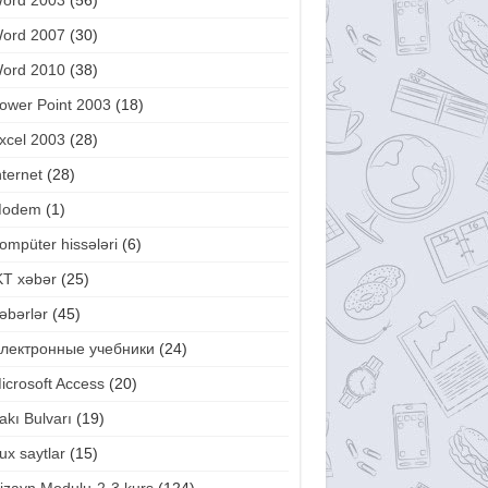
ord 2003
(56)
ord 2007
(30)
ord 2010
(38)
ower Point 2003
(18)
xcel 2003
(28)
nternet
(28)
odem
(1)
ompüter hissələri
(6)
KT xəbər
(25)
əbərlər
(45)
лектронные учебники
(24)
icrosoft Access
(20)
akı Bulvarı
(19)
ux saytlar
(15)