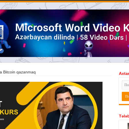
a Bitcoin qazanmaq
Axtar
Tələb