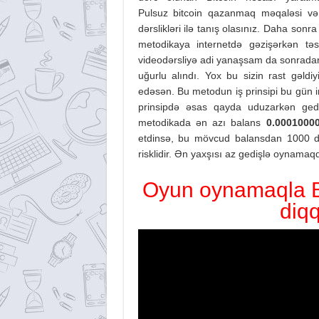
Pulsuz bitcoin qazanmaq məqaləsi və
dərslikləri ilə tanış olasınız. Daha so
metodikaya internetdə gəzişərkən t
videodərsliyə adi yanaşsam da sonrada
uğurlu alındı. Yox bu sizin rast gəld
edəsən. Bu metodun iş prinsipi bu gün i
prinsipdə əsas qayda uduzarkən gediş
metodikada ən azı balans
0.0001000
etdinsə, bu mövcud balansdan 1000 dəf
risklidir. Ən yaxşısı az gedişlə oynamaq
Oyun oynamaqla Bi
diq