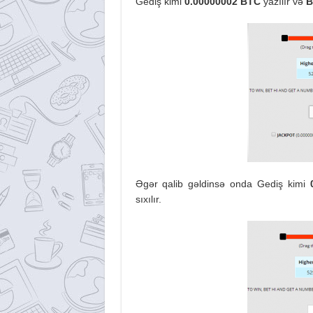
Gediş kimi
0.00000002 BTC
yazılır və
B
Əgər qalib gəldinsə onda Gediş kimi
sıxılır.