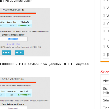
T
ET Hİ
düyməsi sıxılır.
V
W
Y
İ
İ
Ş
Ş
0.00000002 BTC
saxlanılır və yenidən
BET Hİ
düyməsi
Xəbər
Akti
Biz
isti
Süni
Tibb