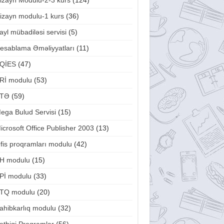
izayn Modulu-2-3 kurs
(124)
izayn modulu-1 kurs
(36)
ayl mübadiləsi servisi
(5)
esablama Əməliyyatları
(11)
QİES
(47)
Rİ modulu
(53)
TƏ
(59)
ega Bulud Servisi
(15)
icrosoft Office Publisher 2003
(13)
fis proqramları modulu
(42)
H modulu
(15)
Pİ modulu
(33)
TQ modulu
(20)
ahibkarlıq modulu
(32)