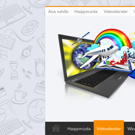
Ana səhifə
Haqqımızda
Videodərslər
Haqqımızda
Videodərslər
Win