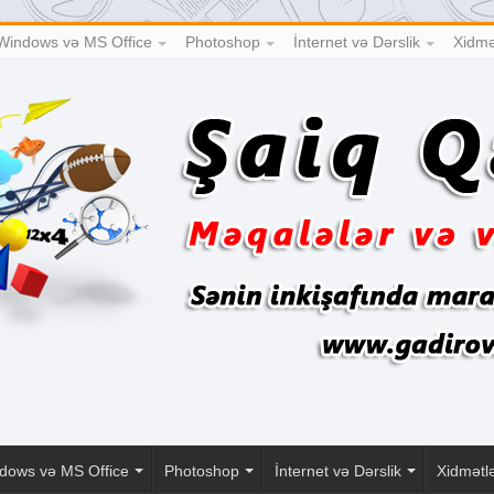
Windows və MS Office
Photoshop
İnternet və Dərslik
Xidmə
dows və MS Office
Photoshop
İnternet və Dərslik
Xidmətl