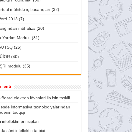
ətbiqi Proqramlar
(56)
irtual mühitdə iş bacarıqları
(32)
ord 2013
(7)
anğından mühafizə
(20)
lk Yardım Modulu
(31)
ŞƏTSQ
(25)
ÜİOR
(40)
ŞRİ modulu
(35)
 lenti
vBoard elektron lövhələri ilə işin təşkili
nesdə informasiya texnologiyalarından
fadənin tədqiqi
 intellektin prinsipləri
də süni intellektin tətbiqi