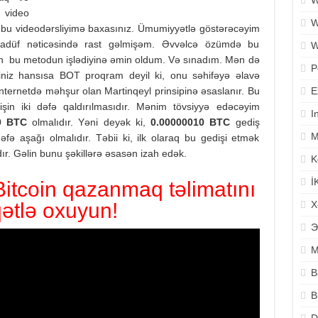
W
 video
W
nra bu videodərsliyimə baxasınız. Ümumiyyətlə göstərəcəyim
əsadüf nəticəsində rast gəlmişəm. Əvvəlcə özümdə bu
W
n bu metodun işlədiyinə əmin oldum. Və sınadım. Mən də
P
iyiniz hansısa BOT proqram deyil ki, onu səhifəyə əlavə
nternetdə məhşur olan Martinqeyl prinsipinə əsaslanır. Bu
E
in iki dəfə qaldırılmasıdır. Mənim tövsiyyə edəcəyim
I
0 BTC
olmalıdır. Yəni deyək ki,
0.00000010 BTC
gediş
M
ə aşağı olmalıdır. Təbii ki, ilk olaraq bu gedişi etmək
dır. Gəlin bunu şəkillərə əsasən izah edək.
K
İ
tcoin qazanmaq təlimatını
qətlə oxuyun!
X
Э
M
B
B