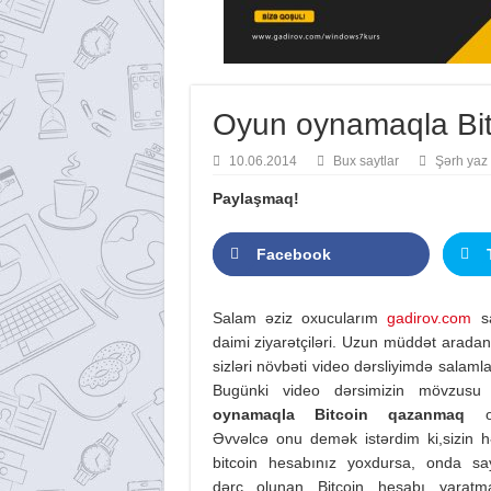
Oyun oynamaqla Bi
10.06.2014
Bux saytlar
Şərh yaz
Paylaşmaq!
Facebook
Salam əziz oxucularım
gadirov.com
sa
daimi ziyarətçiləri. Uzun müddət arada
sizləri növbəti video dərsliyimdə salaml
Bugünki video dərsimizin mövzus
oynamaqla Bitcoin qazanmaq
ol
Əvvəlcə onu demək istərdim ki,sizin h
bitcoin hesabınız yoxdursa, onda sa
dərc olunan Bitcoin hesabı yarat