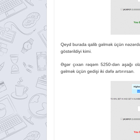
Qeyd burada qalib gəlmək üçün nəzərdə 
göstərildiyi kimi.
Əgər çıxan rəqəm 5250-dən aşağı ola
gəlmək üçün gedişi iki dəfə artırırsan.