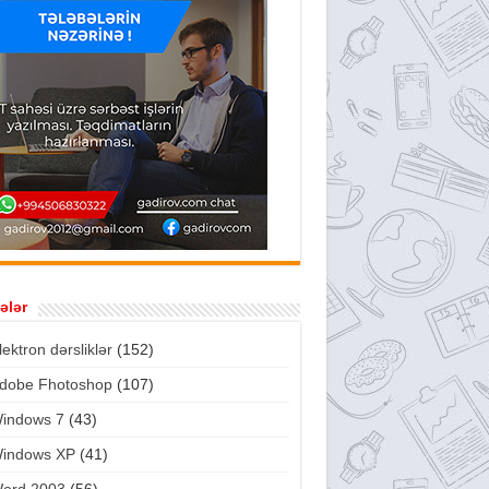
ələr
lektron dərsliklər
(152)
dobe Fhotoshop
(107)
indows 7
(43)
indows XP
(41)