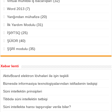
Virtual mühitdə iş bacarıqları
(32)
Word 2013
(7)
Yanğından mühafizə
(20)
İlk Yardım Modulu
(31)
İŞƏTSQ
(25)
ŞÜİOR
(40)
ŞŞRİ modulu
(35)
Xəbər lenti
AktivBoard elektron lövhələri ilə işin təşkili
Biznesdə informasiya texnologiyalarından istifadənin tədqiqi
Süni intellektin prinsipləri
Tibbdə süni intellektin tətbiqi
Süni intellektə hansı tapşırıqlar verilə bilər?