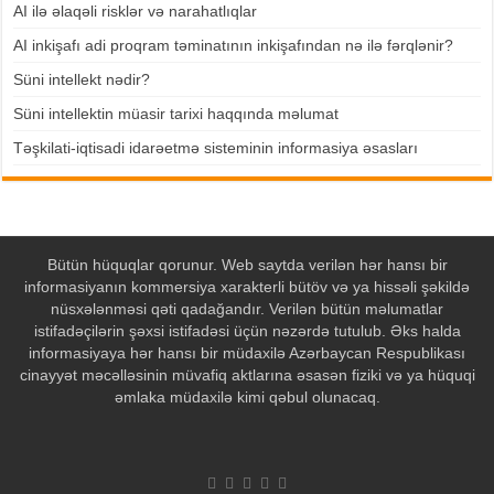
AI ilə əlaqəli risklər və narahatlıqlar
AI inkişafı adi proqram təminatının inkişafından nə ilə fərqlənir?
Süni intellekt nədir?
Süni intellektin müasir tarixi haqqında məlumat
Təşkilati-iqtisadi idarəetmə sisteminin informasiya əsasları
Bütün hüquqlar qorunur. Web saytda verilən hər hansı bir
informasiyanın kommersiya xarakterli bütöv və ya hissəli şəkildə
nüsxələnməsi qəti qadağandır. Verilən bütün məlumatlar
istifadəçilərin şəxsi istifadəsi üçün nəzərdə tutulub. Əks halda
informasiyaya hər hansı bir müdaxilə Azərbaycan Respublikası
cinayyət məcəlləsinin müvafiq aktlarına əsasən fiziki və ya hüquqi
əmlaka müdaxilə kimi qəbul olunacaq.