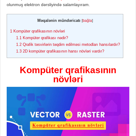
olunmuş elektron dərsliyində salamlayıram.
Məqalənin mündəricatı
[
bağla
]
1
Kompüter qrafikasının növləri
1.1
Kompüter qrafikası nədir?
1.2
Qrafik təsvirlərin təqdim edilməsi metodları hansılardır?
1.3
2D kompüter qrafikasının hansı növləri vardır?
Kompüter qrafikasının
növləri