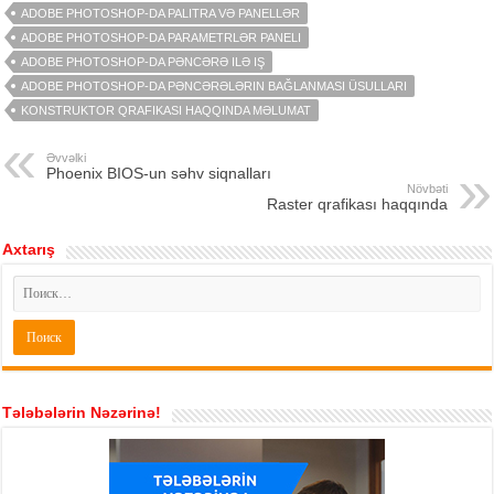
ADOBE PHOTOSHOP-DA PALITRA VƏ PANELLƏR
ADOBE PHOTOSHOP-DA PARAMETRLƏR PANELI
ADOBE PHOTOSHOP-DA PƏNCƏRƏ ILƏ IŞ
ADOBE PHOTOSHOP-DA PƏNCƏRƏLƏRIN BAĞLANMASI ÜSULLARI
KONSTRUKTOR QRAFIKASI HAQQINDA MƏLUMAT
Əvvəlki
Phoenix BIOS-un səhv siqnalları
Növbəti
Raster qrafikası haqqında
Axtarış
Tələbələrin Nəzərinə!