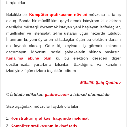
fərqlənirlər.
Beləliklə biz
Kompüter qrafikasının növləri
mövzusu ilə tanış
olduq. Sonda bir müəllif kimi qeyd etmək istəyirəm ki, elektron
dərsliyim müstəqil öyrənmək istəyən yeni başlayan istifadəçilər,
müəllimlər və istehsalat təlimi ustaları üçün nəzərdə tutulub.
İnanıram ki, yeni öyrənən istifadəçilər üçün bu elektron dərsim
də faydalı olacaq. Odur ki, xeyirxah iş görmək imkanını
qaçırmayın. Mövzunu sosial şəbəkələrin birində paylaşın.
Kanalıma abunə olun
ki, bu elektron dərsdən digər
dostlarınızda yararlana bilsinlər. Baxdığınız və kanalımı
izlədiyiniz üçün sizlərə təşəkkür edirəm.
Müəllif: Şaiq Qədirov
© İstifadə edilərkən
gadirov.com
-a istinad olunmalıdır
Sizə aşağıdakı mövzular faydalı ola bilər:
Konstruktor qrafikası haqqında məlumat
Kompüter qrafikasının inkişaf tarixi