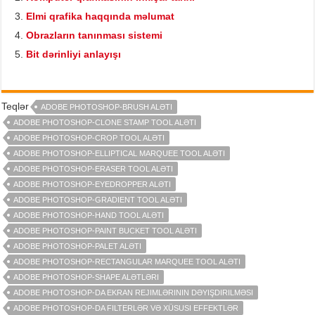
Elmi qrafika haqqında məlumat
Obrazların tanınması sistemi
Bit dərinliyi anlayışı
Teqlər
ADOBE PHOTOSHOP-BRUSH ALƏTI
ADOBE PHOTOSHOP-CLONE STAMP TOOL ALƏTI
ADOBE PHOTOSHOP-CROP TOOL ALƏTI
ADOBE PHOTOSHOP-ELLIPTICAL MARQUEE TOOL ALƏTI
ADOBE PHOTOSHOP-ERASER TOOL ALƏTI
ADOBE PHOTOSHOP-EYEDROPPER ALƏTI
ADOBE PHOTOSHOP-GRADIENT TOOL ALƏTI
ADOBE PHOTOSHOP-HAND TOOL ALƏTI
ADOBE PHOTOSHOP-PAINT BUCKET TOOL ALƏTI
ADOBE PHOTOSHOP-PALET ALƏTI
ADOBE PHOTOSHOP-RECTANGULAR MARQUEE TOOL ALƏTI
ADOBE PHOTOSHOP-SHAPE ALƏTLƏRI
ADOBE PHOTOSHOP-DA EKRAN REJIMLƏRININ DƏYIŞDIRILMƏSI
ADOBE PHOTOSHOP-DA FILTERLƏR VƏ XÜSUSI EFFEKTLƏR