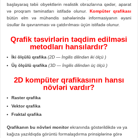
başlayaraq təbii obyektlərin realistik obrazlarına qədər, aparat
və proqram təminatları istifadə olunur.
Kompüter qrafikası
bütün elm və mühəndis sahələrində informasiyanın əyani
üsullar ilə qavranması və çatdırılması üçün istifadə olunur.
Qrafik təsvirlərin təqdim
edilməsi
metodları
hansılardır?
İki ölçülü qrafika
(2D — İngilis dilindən iki ölçü )
Üç ölçülü qrafika
(3D — İngilis dilindən üç ölçü )
2D kompüter qrafikası
nın
hansı
növləri
vardı
r?
R
aster qrafika
Vektor qrafika
F
raktal qrafika
Qrafikanın bu növləri m
onitor
ekranında göstərildikdə və ya
kağıza yazıldıqda görüntü formalaşdırma prinsiplərinə görə