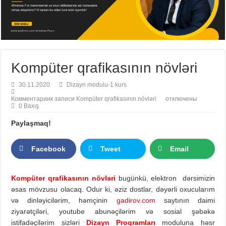
Kompüter qrafikasının növləri
30.11.2020
Dizayn modulu-1 kurs
Комментарии
к записи Kompüter qrafikasının növləri
отключены
0 Baxış
Paylaşmaq!
Facebook
Tweet
Email
Kompüter qrafikasının növləri
bugünkü, elektron dərsimizin
əsas mövzusu olacaq. Odur ki, əziz dostlar, dəyərli oxucularım
və dinləyicilərim, həmçinin
gadirov.com
saytının daimi
ziyarətçiləri, youtube abunəçilərim və sosial şəbəkə
istifadəçilərim sizləri
Dizayn Proqramları
moduluna həsr