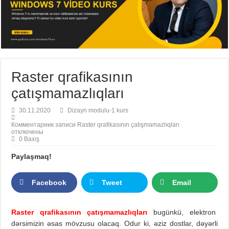
Raster qrafikasının
çatışmamazlıqları
30.11.2020
Dizayn modulu-1 kurs
Комментарии
к записи Raster qrafikasının çatışmamazlıqları
отключены
0 Baxış
Paylaşmaq!
Facebook
Tweet
Email
Raster qrafikasının çatışmamazlıqları
bugünkü, elektron
dərsimizin əsas mövzusu olacaq. Odur ki, əziz dostlar, dəyərli