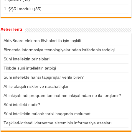
ŞŞRİ modulu
(35)
Xəbər lenti
AktivBoard elektron lövhələri ilə işin təşkili
Biznesdə informasiya texnologiyalarından istifadənin tədqiqi
Süni intellektin prinsipləri
Tibbdə süni intellektin tətbiqi
Süni intellektə hansı tapşırıqlar verilə bilər?
AI ilə əlaqəli risklər və narahatlıqlar
AI inkişafı adi proqram təminatının inkişafından nə ilə fərqlənir?
Süni intellekt nədir?
Süni intellektin müasir tarixi haqqında məlumat
Təşkilati-iqtisadi idarəetmə sisteminin informasiya əsasları