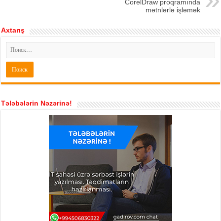
CorelDraw proqramında
mətnlərlə işləmək
Axtarış
Tələbələrin Nəzərinə!