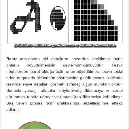
Rastr
təsvirlərinə aid detalların nəzərdən keçirilməsi üçün
onların böyüdülməsinin qeyri-mümkünlüyüdür. Təsvir
nöqtələrdən ibarət olduğu üçün onun böyüdülməsi təsviri təşkil
edən nöqtələrin ölçüsünün böyüməsinə gətirib çıxarır. Nəticədə
təsvirdə əlavə detalları görmək istifadəçi üçün mümkün olmur.
Bununla yanaşı, nöqtələri böyüdülmüş illüstrasiyanın vizual
görünməsi təhrifə uğrayır və ümumilikdə illüstrasiya kobudlaşır.
Baş verən proses rastr qrafikasında pikselləşdirmə effekti
adlanır.