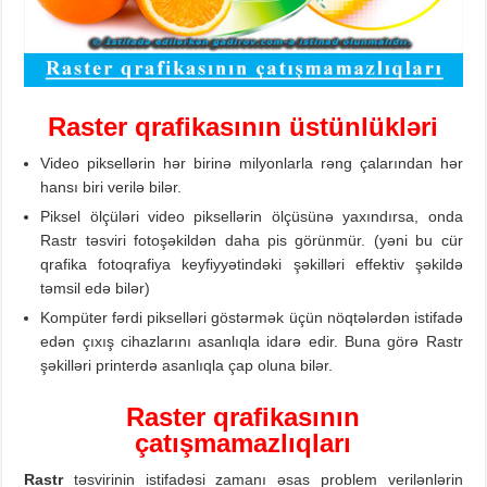
Raster qrafika
sının
üstünlükləri
Video piksellərin hər birinə milyonlarla rəng çalarından hər
hansı biri verilə bilər.
Piksel ölçüləri video piksellərin ölçüsünə yaxındırsa, onda
Rastr təsviri fotoşəkildən daha pis görünmür. (yəni bu cür
qrafika fotoqrafiya keyfiyyətindəki şəkilləri effektiv şəkildə
təmsil edə bilər)
Kompüter fərdi pikselləri göstərmək üçün nöqtələrdən istifadə
edən çıxış cihazlarını asanlıqla idarə edir. Buna görə Rastr
şəkilləri printerdə asanlıqla çap oluna bilər.
Raster qrafika
sının
çatışmamazlıqları
Rastr
təsvirinin istifadəsi zamanı əsas problem verilənlərin