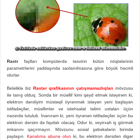
Rastr
faylları kompüterdə təsvirin bütün nöqtələrinin
parametrlərini yaddaşında saxlanılmasına görə böyük həcmli
olurlar.
Beləliklə biz
Raster qrafikasının çatışmamazlıqları
mövzusu
ilə tanış olduq. Sonda bir müəllif kimi qeyd etmək istəyirəm ki,
elektron dərsliyim müstəqil öyrənmək istəyən yeni başlayan
istifadəçilər, müəllimlər və istehsalat təlimi ustaları üçün
nəzərdə tutulub. İnanıram ki, yeni öyrənən istifadəçilər üçün bu
elektron dərsim də faydalı olacaq. Odur ki, xeyirxah iş görmək
imkanını qaçırmayın. Mövzunu sosial şəbəkələrin birində
paylaşın.
Kanalıma abunə olun
ki, bu elektron dərsdən digər