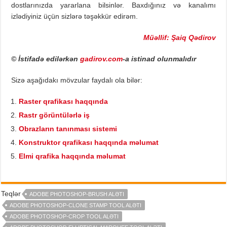
dostlarınızda yararlana bilsinlər. Baxdığınız və kanalımı
izlədiyiniz üçün sizlərə təşəkkür edirəm.
Müəllif: Şaiq Qədirov
© İstifadə edilərkən
gadirov.com
-a istinad olunmalıdır
Sizə aşağıdakı mövzular faydalı ola bilər:
Raster qrafikası haqqında
Rastr görüntülərlə iş
Obrazların tanınması sistemi
Konstruktor qrafikası haqqında məlumat
Elmi qrafika haqqında məlumat
Teqlər
ADOBE PHOTOSHOP-BRUSH ALƏTI
ADOBE PHOTOSHOP-CLONE STAMP TOOL ALƏTI
ADOBE PHOTOSHOP-CROP TOOL ALƏTI