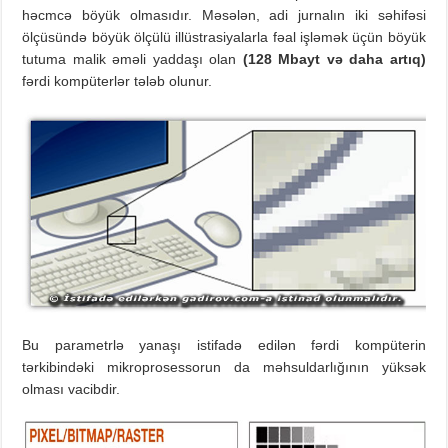
həcmcə böyük olmasıdır. Məsələn, adi jurnalın iki səhifəsi
ölçüsündə böyük ölçülü illüstrasiyalarla fəal işləmək üçün böyük
tutuma malik əməli yaddaşı olan
(128 Mbayt və daha artıq)
fərdi kompüterlər tələb olunur.
Bu parametrlə yanaşı istifadə edilən fərdi kompüterin
tərkibindəki mikroprosessorun da məhsuldarlığının yüksək
olması vacibdir.