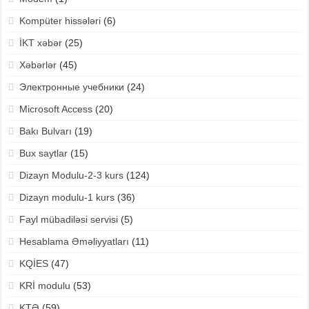
Kompüter hissələri
(6)
İKT xəbər
(25)
Xəbərlər
(45)
Электронные учебники
(24)
Microsoft Access
(20)
Bakı Bulvarı
(19)
Bux saytlar
(15)
Dizayn Modulu-2-3 kurs
(124)
Dizayn modulu-1 kurs
(36)
Fayl mübadiləsi servisi
(5)
Hesablama Əməliyyatları
(11)
KQİES
(47)
KRİ modulu
(53)
KTƏ
(59)