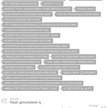
BIT DƏRINLIYINI ANLAYIŞI
DODGE TOOL
DODGE TOOL (DURULTMAQ-ОСВЕТЛИТЕЛЬ )ALƏTI
DURULTMAQ
ELMI QRAFIKA HAQQINDA MƏLUMAT
FAYLIN PROQRAMA ÇAĞRILMASI
FAYLIN YADDAŞA VERILMƏSI
FOTOŞƏKLIN KONTRASLIQ VƏ PARLAQLIQ EFFEKTLƏRI
GÖRÜNTÜ HISSƏLƏRININ RETUŞU
KOMPÜTER QRAFIKASININ INKIŞAF TARIXI
KOMPÜTER QRAFIKASININ NÖVLƏRI
KONSTRUKTOR QRAFIKASI HAQQINDA MƏLUMAT
MÜXTƏLIF RƏNG REJIMLƏRINDƏ SƏNƏDIN YARADILMASI
OBRAZLARIN TANINMASI SISTEMI
RASTER QRAFIKASI HAQQINDA
RASTR GÖRÜNTÜLƏRLƏ IŞ
YENI ŞƏKIL VƏRƏQININ YARADILMASI
PARAMETRLƏR PANELI
İŞ SAHƏSI PANELININ TƏSVIRI
İŞGÜZAR QRAFIKA HAQQINDA MƏLUMAT
ŞƏKILLƏRIN ÇEVRILMƏSI
ŞƏKILLƏRIN ÖLÇÜLƏRININ DƏYIŞDIRILMƏSI
ŞƏKILLƏRIN ÖLÇÜLƏRININ DƏYIŞDIRILMƏSI VƏ ÇEVRILMƏSI
ƏMƏLIYYATI NECƏ TƏKZIB ETMƏK OLAR?
ОСВЕТЛИТЕЛЬ ALƏTI
Əvvəlki
Rastr görüntülərlə iş
Növbəti