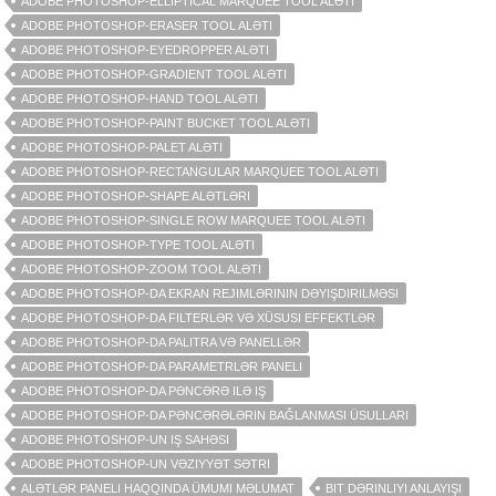
ADOBE PHOTOSHOP-ELLIPTICAL MARQUEE TOOL ALƏTI
ADOBE PHOTOSHOP-ERASER TOOL ALƏTI
ADOBE PHOTOSHOP-EYEDROPPER ALƏTI
ADOBE PHOTOSHOP-GRADIENT TOOL ALƏTI
ADOBE PHOTOSHOP-HAND TOOL ALƏTI
ADOBE PHOTOSHOP-PAINT BUCKET TOOL ALƏTI
ADOBE PHOTOSHOP-PALET ALƏTI
ADOBE PHOTOSHOP-RECTANGULAR MARQUEE TOOL ALƏTI
ADOBE PHOTOSHOP-SHAPE ALƏTLƏRI
ADOBE PHOTOSHOP-SINGLE ROW MARQUEE TOOL ALƏTI
ADOBE PHOTOSHOP-TYPE TOOL ALƏTI
ADOBE PHOTOSHOP-ZOOM TOOL ALƏTI
ADOBE PHOTOSHOP-DA EKRAN REJIMLƏRININ DƏYIŞDIRILMƏSI
ADOBE PHOTOSHOP-DA FILTERLƏR VƏ XÜSUSI EFFEKTLƏR
ADOBE PHOTOSHOP-DA PALITRA VƏ PANELLƏR
ADOBE PHOTOSHOP-DA PARAMETRLƏR PANELI
ADOBE PHOTOSHOP-DA PƏNCƏRƏ ILƏ IŞ
ADOBE PHOTOSHOP-DA PƏNCƏRƏLƏRIN BAĞLANMASI ÜSULLARI
ADOBE PHOTOSHOP-UN IŞ SAHƏSI
ADOBE PHOTOSHOP-UN VƏZIYYƏT SƏTRI
ALƏTLƏR PANELI HAQQINDA ÜMUMI MƏLUMAT
BIT DƏRINLIYI ANLAYIŞI