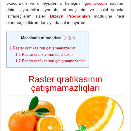
oxucularım və dinləyicilərim, həmçinin
gadirov.com
saytının
daimi ziyarətçiləri, youtube abunəçilərim və sosial şəbəkə
istifadəçilərim sizləri
Dizayn Proqramları
moduluna həsr
olunmuş elektron dərsliyində salamlayıram.
Məqalənin mündəricatı
[
bağla
]
1
Raster qrafikasının çatışmamazlıqları
1.1
Raster qrafikasının üstünlükləri
1.2
Raster qrafikasının çatışmamazlıqları
Raster qrafikasının
çatışmamazlıqları