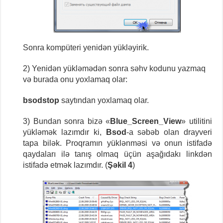
Sonra kompüteri yenidən yükləyirik.
2) Yenidən yükləmədən sonra səhv kodunu yazmaq
və burada onu yoxlamaq olar:
bsodstop
saytından yoxlamaq olar.
3) Bundan sonra bizə «
Blue_Screen_View
» utilitini
yükləmək lazımdır ki,
Bsod
-a səbəb olan drayveri
tapa bilək. Proqramın yüklənməsi və onun istifadə
qaydaları ilə tanış olmaq üçün aşağıdakı linkdən
istifadə etmək lazımdır. (
Şəkil 4
)