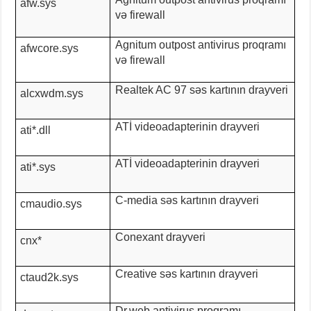
afw.sys
və firewall
Agnitum outpost antivirus proqramı
afwcore.sys
və firewall
Realtek AC 97 səs kartının drayveri
alcxwdm.sys
ATİ videoadapterinin drayveri
ati*.dll
ATİ videoadapterinin drayveri
ati*.sys
­C-media səs kartının drayveri
cmaudio.sys
Conexant drayveri
cnx*
Creative səs kartının drayveri
ctaud2k.sys
Dr.web antivirus proqramı