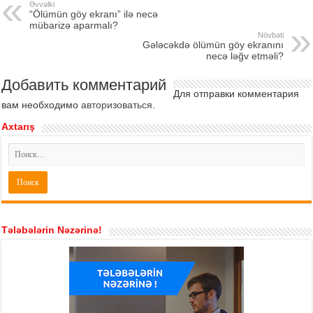
Əvvəlki
“Ölümün göy ekranı” ilə necə
mübarizə aparmalı?
Növbəti
Gələcəkdə ölümün göy ekranını
necə ləğv etməli?
Добавить комментарий
Для отправки комментария
вам необходимо
авторизоваться
.
Axtarış
Tələbələrin Nəzərinə!