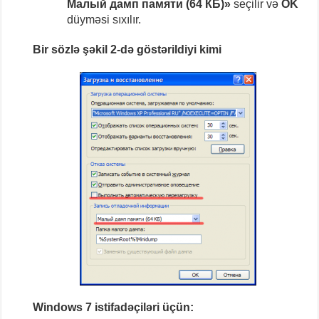
Малый дамп памяти
(64 КБ)»
seçilir və
OK
düyməsi sıxılır.
Bir sözlə şəkil 2-də göstərildiyi kimi
Windows 7 istifadəçiləri üçün: