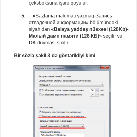
çeksboksuna işarə qoyulur.
5.
«
Sazlama məlumatı yazmaq-Запись
отладочной информации
»
bölümündəki
siyahıdan
«Balaya yaddaş nüsxəsi (128Kb)-
Малый дамп памяти
(128 КБ)»
seçilir və
OK
düyməsi sıxılır.
Bir sözlə şəkil 3-də göstərildiyi kimi