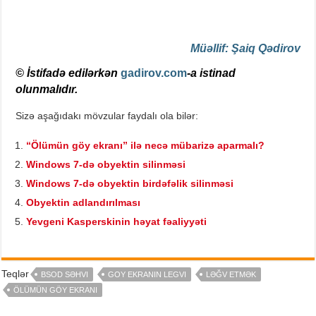
Müəllif: Şaiq Qədirov
© İstifadə edilərkən
gadirov.com
-a istinad
olunmalıdır.
Sizə aşağıdakı mövzular faydalı ola bilər:
“Ölümün göy ekranı” ilə necə mübarizə aparmalı?
Windows 7-də obyektin silinməsi
Windows 7-də obyektin birdəfəlik silinməsi
Obyektin adlandırılması
Yevgeni Kasperskinin həyat fəaliyyəti
Teqlər
BSOD SƏHVI
GOY EKRANIN LEGVI
LƏĞV ETMƏK
ÖLÜMÜN GÖY EKRANI