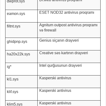
dwprot.sys
ESET NOD32 antivirus proqramı
eamon.sys
Agnitum outpost antivirus proqramı
filtnt.sys
və firewall
Genius siçanın drayveri
ghidpnp.sys
Creative səs kartının drayveri
ha20x22k.sys
Intel qurğusunun drayveri
ig*
Kasperski antivirus
kl1.sys
Kasperski antivirus
klif.sys
Kasperski antivirus
klim5.sys