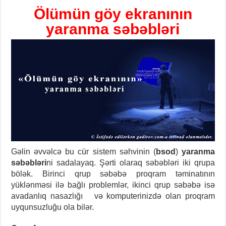
Ölümün göy ekranının
yaranma səbəbləri
Gəlin əvvəlcə bu cür sistem səhvinin (
bsod
)
yaranma
səbəbləri
ni sadalayaq. Şərti olaraq səbəbləri iki qrupa
bölək. Birinci qrup səbəbə proqram təminatının
yüklənməsi ilə bağlı problemlər, ikinci qrup səbəbə isə
avadanlıq nasazlığı və komputerinizdə olan proqram
uyqunsuzluğu ola bilər.