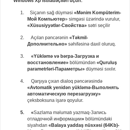
Windows Xp istifadəçiləri üçün:
1.
Siçanın sağ düyməsi
«Mənim Kompüterim-
Мой Компьютер
» simgəsi üzərində vurulur,
«Xüsusiyyətlər-Свойства»
sətri seçilir
2.
Açılan pəncərənin
«Təkmil-
Дополнительно»
səhifəsinə daxil oluruq.
3.
«Yükləmə və bərpa-Загрузка и
восстановление»
bölümündən
«Quruluş
parametrləri-Параметры»
düyməsi sıxılır.
4.
Qarşıya çıxan dialoq pəncərəsində
«Avtomatik yenidən yükləmə-Выполнять
автоматическую перезагрузку»
çeksboksuna işarə qoyulur.
5.
«
Sazlama məlumatı yazmaq-Запись
отладочной информации
»
bölümündəki
siyahıdan
«Balaya yaddaş nüsxəsi (64Kb)-