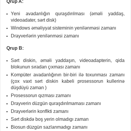
Qrup A:
Yeni avadanlığın quraşdırılması (əməli yaddaş,
videoadater, sərt disk)
Windows əməliyyat sisteminin yenilənməsi zamanı
Drayverlərin yenilənməsi zamanı
Qrup B:
Sərt diskin, əməli yaddaşın, videoadapterin, qida
blokunun sıradan çıxması zamanı
Kompüter avadanlığının bir-biri ilə toxunması zamanı
(çox vaxt sərt diskin kabeli prosessorun kullerinə
düşdüyü zaman )
Prosessorun qızması zamanı
Drayverin düzgün quraşdırılmaması zamanı
Drayverlərin konflkti zamanı
Sərt diskdə boş yerin olmadıgı zaman
Biosun düzgün sazlanmadıgı zamanı