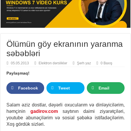
Ölümün göy ekranının yaranma
səbəbləri
05.05.2013
Elektron dərsliklər
Şərh yaz
0 Baxış
Paylaşmaq!
Facebook
Tweet
Email
Salam əziz dostlar, dəyərli oxucularım və dinləyicilərim,
həmçinin
gadirov.com
saytının daimi ziyarətçiləri,
youtube abunəçilərim və sosial şəbəkə istifadəçilərim.
Xoş gördük sizləri.