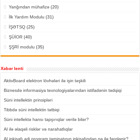
Yanğından mühafizə
(20)
İlk Yardım Modulu
(31)
İŞƏTSQ
(25)
ŞÜİOR
(40)
ŞŞRİ modulu
(35)
Xəbər lenti
AktivBoard elektron lövhələri ilə işin təşkili
Biznesdə informasiya texnologiyalarından istifadənin tədqiqi
Süni intellektin prinsipləri
Tibbdə süni intellektin tətbiqi
Süni intellektə hansı tapşırıqlar verilə bilər?
AI ilə əlaqəli risklər və narahatlıqlar
AI inkişafı adi proqram təminatının inkişafından nə ilə fərqlənir?