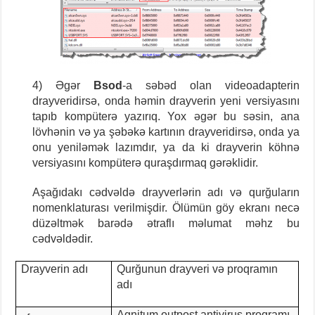
4) Əgər
Bsod
-a səbəd olan videoadapterin
drayveridirsə, onda həmin drayverin yeni versiyasını
tapıb kompüterə yazırıq. Yox əgər bu səsin, ana
lövhənin və ya şəbəkə kartının drayveridirsə, onda ya
onu yeniləmək lazımdır, ya da ki drayverin köhnə
versiyasını kompüterə quraşdırmaq gərəklidir.
Aşağıdakı cədvəldə drayverlərin adı və qurğuların
nomenklaturası verilmişdir. Ölümün göy ekranı necə
düzəltmək barədə ətraflı məlumat məhz bu
cədvəldədir.
Drayverin ad
ı
Qurğunun drayveri və proqramın
adı
Agnitum outpost antivirus proqramı