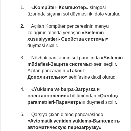
1.
«Kompüter- Компьютер
» simgəsi
üzərində siçanın sol düyməsi iki dəfə vurulur.
2.
Açılan Kompüter pəncərəsinin menyu
zolağının altında yerləşən
«Sistemin
xüsusiyyətləri- Свойства системы»
düyməsi sıxılır.
3.
Növbəti pəncərinin sol panelində
«Sistemin
müdafiəsi-Защита системы»
sətri seçilir.
Açılan pəncərənin
«Təkmil-
Дополнительно»
səhifəsinə daxil oluruq.
4.
«Yükləmə və bərpa-Загрузка и
восстановление»
bölümündən
«Quruluş
parametrləri-Параметры»
düyməsi sıxılır.
6.
Qarşıya çıxan dialoq pəncərəsində
«Avtomatik yenidən yükləmə-Выполнять
автоматическую перезагрузку»