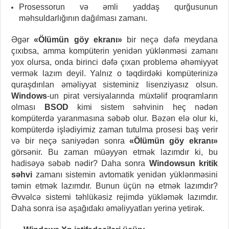
Prosessorun və əmli yaddaş qurğusunun
məhsuldarlığının dağılması zamanı.
Əgər
«Ölümün göy ekranı»
bir neçə dəfə meydana
çıxıbsa, amma kompüterin yenidən yüklənməsi zamanı
yox olursa, onda birinci dəfə çıxan problemə əhəmiyyət
vermək lazım deyil. Yalnız o təqdirdəki kompüterinizə
quraşdırılan əməliyyat sisteminiz lisenziyasız olsun.
Windows
-un pirat versiyalarında müxtəlif proqramların
olması
BSOD
kimi sistem səhvinin heç nədən
kompüterdə yaranmasına səbəb olur. Bəzən elə olur ki,
kompüterdə işlədiyimiz zaman tutulma prosesi baş verir
və bir neçə saniyədən sonra
«Ölümün göy ekranı»
görsənir. Bu zaman müəyyən etmək lazımdır ki, bu
hadisəyə səbəb nədir? Daha sonra
Windowsun kritik
səhvi
zamanı sistemin avtomatik yenidən yüklənməsini
təmin etmək lazımdır. Bunun üçün nə etmək lazımdır?
Əvvəlcə sistemi təhlükəsiz rejimdə yükləmək lazımdır.
Daha sonra isə aşağıdakı əməliyyatları yerinə yetirək.