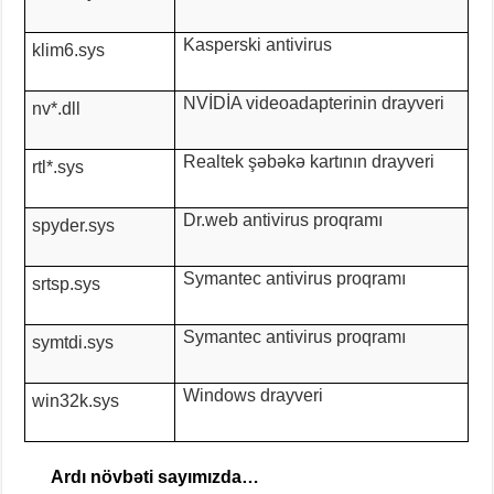
Kasperski antivirus
klim6.sys
NVİDİA videoadapterinin drayveri
nv*.dll
Realtek şəbəkə kartının drayveri
rtl*.sys
Dr.web antivirus proqramı
spyder.sys
Symantec antivirus proqramı
srtsp.sys
Symantec antivirus proqramı
symtdi.sys
Windows drayveri
win32k.sys
Ardı növbəti sayımızda…