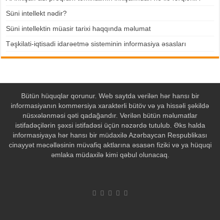
Süni intellekt nədir?
Süni intellektin müasir tarixi haqqında məlumat
Təşkilati-iqtisadi idarəetmə sisteminin informasiya əsasları
Bütün hüquqlar qorunur. Web saytda verilən hər hansı bir
informasiyanın kommersiya xarakterli bütöv və ya hissəli şəkildə
nüsxələnməsi qəti qadağandır. Verilən bütün məlumatlar
istifadəçilərin şəxsi istifadəsi üçün nəzərdə tutulub. Əks halda
informasiyaya hər hansı bir müdaxilə Azərbaycan Respublikası
cinayyət məcəlləsinin müvafiq aktlarına əsasən fiziki və ya hüquqi
əmlaka müdaxilə kimi qəbul olunacaq.