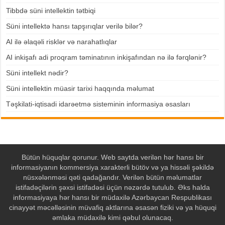
Tibbdə süni intellektin tətbiqi
Süni intellektə hansı tapşırıqlar verilə bilər?
AI ilə əlaqəli risklər və narahatlıqlar
AI inkişafı adi proqram təminatının inkişafından nə ilə fərqlənir?
Süni intellekt nədir?
Süni intellektin müasir tarixi haqqında məlumat
Təşkilati-iqtisadi idarəetmə sisteminin informasiya əsasları
Bütün hüquqlar qorunur. Web saytda verilən hər hansı bir
informasiyanın kommersiya xarakterli bütöv və ya hissəli şəkildə
nüsxələnməsi qəti qadağandır. Verilən bütün məlumatlar
istifadəçilərin şəxsi istifadəsi üçün nəzərdə tutulub. Əks halda
informasiyaya hər hansı bir müdaxilə Azərbaycan Respublikası
cinayyət məcəlləsinin müvafiq aktlarına əsasən fiziki və ya hüquqi
əmlaka müdaxilə kimi qəbul olunacaq.