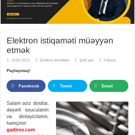
Elektron istiqaməti müəyyən
etmək
19.05.2012
Elektron dərsliklər
Şərh yaz
0 Baxış
Paylaşmaq!
Facebook
Tweet
Email
Salam əziz dostlar,
dəyərli oxucularım
və dinləyicilərim,
həmçinin
gadirov.com