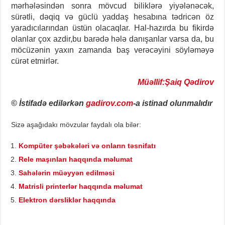
mərhələsindən sonra mövcud biliklərə yiyələnəcək,
sürətli, dəqiq və güclü yaddaş hesabına tədricən öz
yaradıcılarından üstün olacaqlar. Hal-hazırda bu fikirdə
olanlar çox azdir,bu barədə hələ danışanlar varsa da, bu
möcüzənin yaxın zamanda baş verəcəyini söyləməyə
cürət etmirlər.
Müəllif:Şaiq Qədirov
© İstifadə edilərkən
gadirov.com
-a istinad olunmalıdır
Sizə aşağıdakı mövzular faydalı ola bilər:
Kompüter şəbəkələri və onların təsnifatı
Rele maşınları haqqında məlumat
Sahələrin müəyyən edilməsi
Matrisli printerlər haqqında məlumat
Elektron dərsliklər haqqında