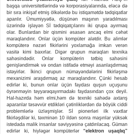
başqa universitetlərində və korporasiyalarında, eləcə də
bir sıra inkişaf etmiş ölkələrdə bu istiqamətdə tədqiqatlar
aparılır. Ümumiyyətlə, düşünən maşının yaradılması
üzərində işləyən Sİ tədqiqatçılarını iki qrupa ayırmaq
olar. Bunlardan bir qismini əsasən ancaq elmi cəhət
maraqlandırır. Onlar üçün kompüter alətdir. Bu alimlər
kompüterə nəzəri fikirlərini yoxlamağa imkan verən
vasitə kimi baxırlar. Digər qrupun maraqları texnika
sahəsindədir. Onlar kompüterin tətbiq sahəsini
genişləndirmək və ondan istifadə etməyi asanlaşdırmaq
istəyirlər. İkinci qrupun nümayəndələrini fikirləşmə
mexanizimi araşdırmaq az maraqlandırır. Çünki hesab
edirlər ki, bunun onlar üçün faydası quşun uçuşunu
öyrənməyin təyyarəqayırmadakı faydasından çox deyil.
Hal-hazırda həm elmi,həm də texniki sahədə axtarış
aparanlar təsəvvür etdikləri çətinliklərdən də böyük ciddi
problemlərlə üzləşmişlər. Sİ pionerləri ilk vaxtlar
fikirləşdilər ki, təxminən 10 ildən sonra maşınlar yüksək
istedada malik insanlar səviyyəsinə çatdırılacaq. Güman
edirlər ki, hiyləgər kompüterlər
“elektron
uşaqlıq”