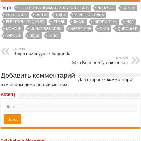
Teqlər
ELEKTRON ISTIQAMƏTI MÜƏYYƏN ETMƏK
NƏHAYƏT
SONRA
ARZULARDA
DÜNYA
DƏRS
ELEKTRON DƏRS
ELEKTRON ISTIQAMƏT
ETMƏK
IMKAN
INFORMATIKA
INŞA
MÖVCUD
MÜHARIBƏSINDƏN
NƏZƏRIYYƏ
OLAN
QURĞULAR
YARANDI
ÜÇÜN
İKINCI
Əvvəlki
Rəqib nəzəriyyələr haqqında
Növbəti
Sİ-in Kommersiya Sistemləri
Добавить комментарий
Для отправки комментария
вам необходимо
авторизоваться
.
Axtarış
Tələbələrin Nəzərinə!