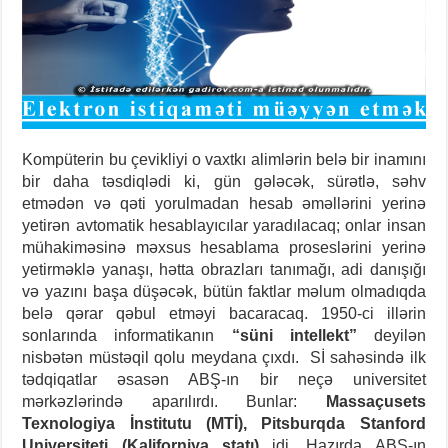
Kompüterin bu çevikliyi o vaxtkı alimlərin belə bir inamını
bir daha təsdiqlədi ki, gün gələcək, sürətlə, səhv
etmədən və qəti yorulmadan hesab əməllərini yerinə
yetirən avtomatik hesablayıcılar yaradılacaq; onlar insan
mühakiməsinə məxsus hesablama proseslərini yerinə
yetirməklə yanaşı, hətta obrazları tanımağı, adi danışığı
və yazını başa düşəcək, bütün faktlar məlum olmadıqda
belə qərar qəbul etməyi bacaracaq.
1950-ci illərin
sonlarında informatikanın
“süni intellekt”
deyilən
nisbətən müstəqil qolu meydana çıxdı. Sİ sahəsində ilk
tədqiqatlar əsasən ABŞ-ın bir neçə universitet
mərkəzlərində aparılırdı. Bunlar:
Massaçusets
Texnologiya İnstitutu (MTİ),
Pitsburqda Stanford
Universiteti (Kaliforniya ştatı)
idi. Hazırda ABŞ-ın