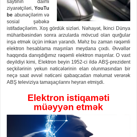
saytının daimi
ziyarətçiləri,
YouTu
be
abunəçilərim və
sosial şəbəkə
istifadəçilərim. Xoş gördük sizləri.
Nəhayət, İkinci Dünya
müharibəsindən sonra arzularda mövcud olan qurğular
inşa etmək üçün imkan yarandı. Məhz bu zaman rəqəmli
elektron hesablama maşınları meydana çıxdı. Əvvəllər
haqqında danışdığımız rəqəmli elektron maşınlar. O vaxt
deyildiyi kimi, Elektron beyin 1952-ci ildə ABŞ-prezident
seçkilərinin yekun nəticələrinin elan olunmasından bir
neçə saat əvvəl nəticəni qabaqcadan məlumat verərək
ABŞ televiziya tamaşaçılarını heyran etmişdi.
Elektron istiqaməti
müəyyən etmək