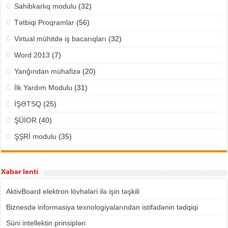
Sahibkarlıq modulu
(32)
Tətbiqi Proqramlar
(56)
Virtual mühitdə iş bacarıqları
(32)
Word 2013
(7)
Yanğından mühafizə
(20)
İlk Yardım Modulu
(31)
İŞƏTSQ
(25)
ŞÜİOR
(40)
ŞŞRİ modulu
(35)
Xəbər lenti
AktivBoard elektron lövhələri ilə işin təşkili
Biznesdə informasiya texnologiyalarından istifadənin tədqiqi
Süni intellektin prinsipləri