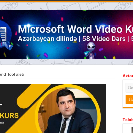
nd Tool aləti
Axtar
Tələb