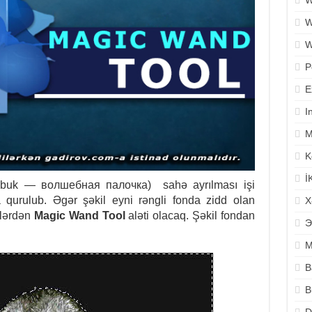
W
W
W
P
E
I
M
K
İ
ubuk — волшебная палочка) sahə ayrılması işi
a qurulub. Əgər şəkil eyni rəngli fonda zidd olan
X
tlərdən
Magic Wand Tool
aləti olacaq. Şəkil fondan
Э
M
B
B