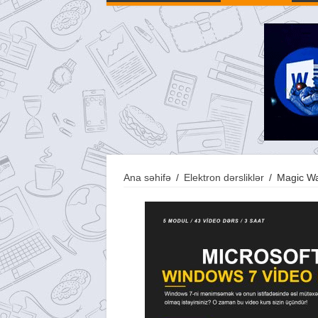
Ana səhifə
/
Elektron dərsliklər
/
Magic Wa