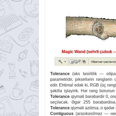
Magic Wand (sehrli çubuk —
Tolerance
(əks təsirlilik — oбр
parametridir, piksellərin rəngləri
edir. Ehtimal edək ki, RGB (üç rəngli
şəkillə işləyirik. Hər rəng borunu
Tolerance
qiyməti bərəbərdir 0, on
seçiləcək. Əgər 255 bərabərdisə
Tolerance
qiyməti azdırsa, o qədər 
Contiguous
(arasıkəsilməz — неп