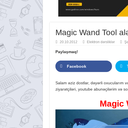
Magic Wand Tool alə
20.10.2012
Elektron dərsliklər
Şə
Paylaşmaq!
Facebook
Salam əziz dostlar, dəyərli oxucularım v
ziyarətçiləri, youtube abunəçilərim və sos
Magic 