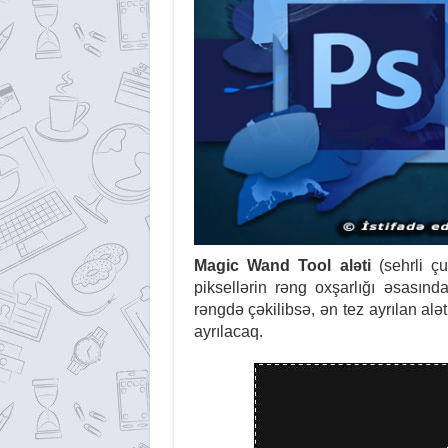
Magic Wand Tool aləti
(sehrli ç
piksellərin rəng oxşarlığı əsasınd
rəngdə çəkilibsə, ən tez ayrılan alə
ayrılacaq.