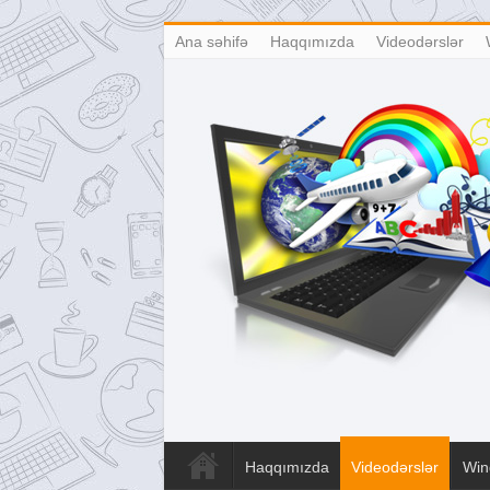
Ana səhifə
Haqqımızda
Videodərslər
Haqqımızda
Videodərslər
Win