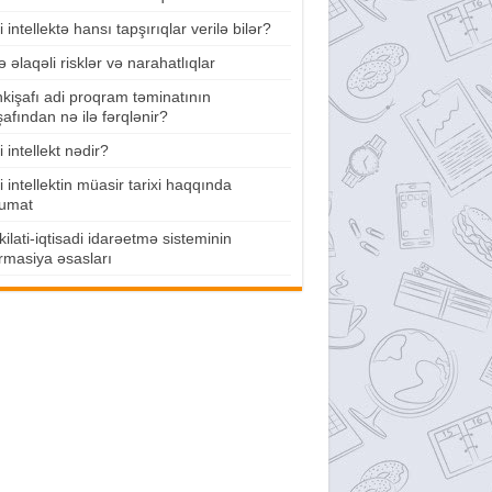
 intellektə hansı tapşırıqlar verilə bilər?
lə əlaqəli risklər və narahatlıqlar
nkişafı adi proqram təminatının
şafından nə ilə fərqlənir?
 intellekt nədir?
 intellektin müasir tarixi haqqında
umat
ilati-iqtisadi idarəetmə sisteminin
rmasiya əsasları