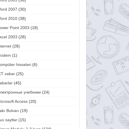
ord 2003
(56)
ord 2007
(30)
ord 2010
(38)
ower Point 2003
(18)
xcel 2003
(28)
nternet
(28)
odem
(1)
ompüter hissələri
(6)
KT xəbər
(25)
əbərlər
(45)
лектронные учебники
(24)
icrosoft Access
(20)
akı Bulvarı
(19)
ux saytlar
(15)