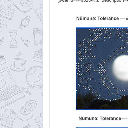
[pwal id=»49520472″ description=»
Nümunə: Tolerance — «
Nümunə: Tolerance — 