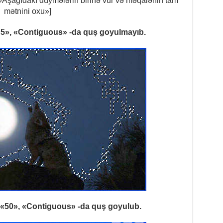
Aşağıdakı düymələrin birinə vur və məqalənin tam
mətnini oxu»]
5», «Contiguous» -da quş goyulmayıb.
«50», «Contiguous» -da quş goyulub.