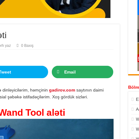
ti
rh yaz
0 Baxış
Tweet
Email
Bölm
ə dinləyicilərim, həmçinin
gadirov.com
saytının daimi
ial şəbəkə istifadəçilərim. Xoş gördük sizləri.
E
A
Wand Tool aləti
W
W