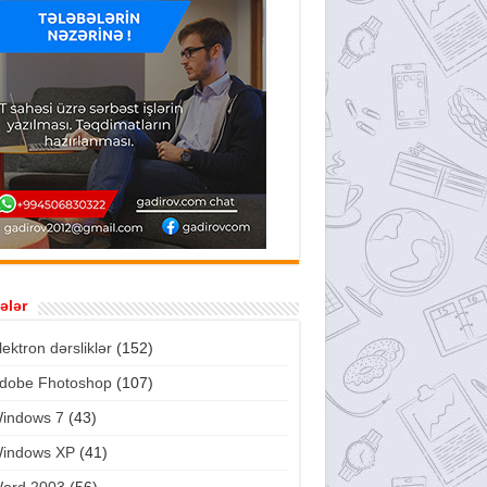
ələr
lektron dərsliklər
(152)
dobe Fhotoshop
(107)
indows 7
(43)
indows XP
(41)