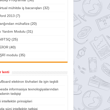
ətbiqi Proqramlar
(56)
irtual mühitdə iş bacarıqları
(32)
ord 2013
(7)
anğından mühafizə
(20)
lk Yardım Modulu
(31)
ŞƏTSQ
(25)
ÜİOR
(40)
ŞRİ modulu
(35)
 lenti
vBoard elektron lövhələri ilə işin təşkili
nesdə informasiya texnologiyalarından
fadənin tədqiqi
 intellektin prinsipləri
də süni intellektin tətbiqi