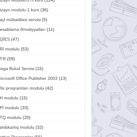
izayn Modulu-2-3 kurs
(124)
izayn modulu-1 kurs
(36)
ayl mübadiləsi servisi
(5)
esablama Əməliyyatları
(11)
QİES
(47)
Rİ modulu
(53)
TƏ
(59)
ega Bulud Servisi
(15)
icrosoft Office Publisher 2003
(13)
fis proqramları modulu
(42)
H modulu
(15)
Pİ modulu
(33)
TQ modulu
(20)
ahibkarlıq modulu
(32)