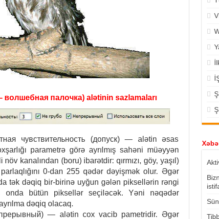
T
V
W
Y
İ
İ
Ş
 волшебная палочка) alətinin sazlamaları
Ş
атная чувствительность (допуск) — alətin əsas
Xəbər
n oxşarlığı parametrə görə ayrılmış sahəni müəyyən
 növ kanalından (boru) ibarətdir: qırmızı, göy, yaşıl)
Akti
n parlaqlığını 0-dan 255 qədər dəyişmək olur. Əgər
Biz
da tək dəqiq bir-birinə uyğun gələn piksellərin rəngi
isti
, onda bütün piksellər seçiləcək. Yəni nəqədər
Süni
ayrılma dəqiq olacaq.
рерывный) — alətin cox vacib pametridir. Əgər
Tibb