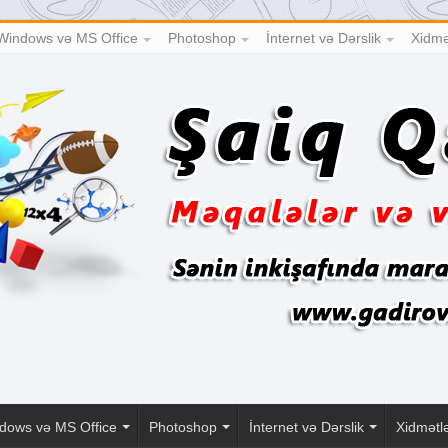
Windows və MS Office
Photoshop
İnternet və Dərslik
Xidmə
dows və MS Office
Photoshop
İnternet və Dərslik
Xidmətl