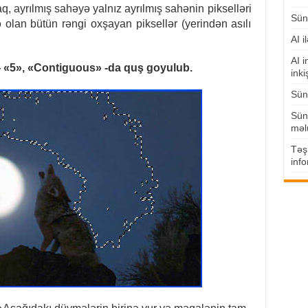
, ayrılmış sahəyə yalnız ayrılmış sahənin pikselləri
Süni
olan bütün rəngi oxşayan piksellər (yerindən asılı
AI i
AI i
«5», «Contiguous» -da quş goyulub.
inki
Süni
Süni
məl
Təşk
info