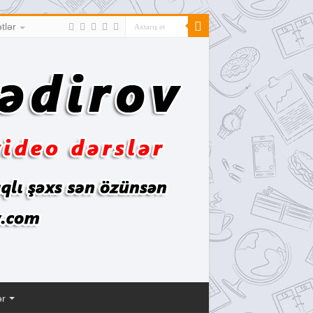
tlər
ər