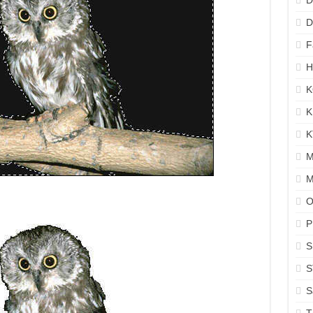
D
D
F
H
K
K
K
M
M
O
P
S
S
S