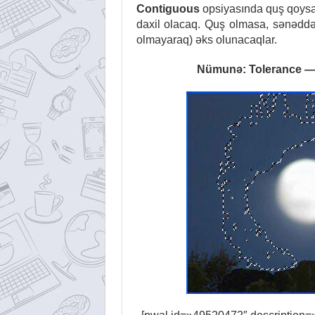
Contiguous
opsiyasında quş qoysaq
daxil olacaq. Quş olmasa, sənəddə 
olmayaraq) əks olunacaqlar.
Nümunə: Tolerance — 