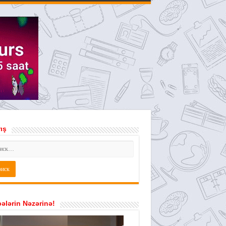
ış
ələrin Nəzərinə!