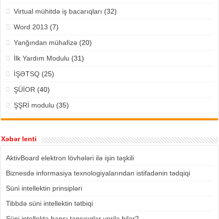
Virtual mühitdə iş bacarıqları
(32)
Word 2013
(7)
Yanğından mühafizə
(20)
İlk Yardım Modulu
(31)
İŞƏTSQ
(25)
ŞÜİOR
(40)
ŞŞRİ modulu
(35)
Xəbər lenti
AktivBoard elektron lövhələri ilə işin təşkili
Biznesdə informasiya texnologiyalarından istifadənin tədqiqi
Süni intellektin prinsipləri
Tibbdə süni intellektin tətbiqi
Süni intellektə hansı tapşırıqlar verilə bilər?