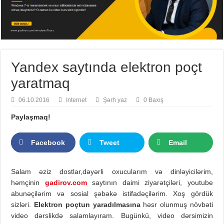
Yandex saytında elektron poçt
yaratmaq
06.10.2016
Internet
Şərh yaz
0 Baxış
Paylaşmaq!
Facebook
Tweet
Email
Salam əziz dostlar,dəyərli oxucularım və dinləyicilərim,
həmçinin
gadirov.com
saytının daimi ziyarətçiləri, youtube
abunəçilərim və sosial şəbəkə istifadəçilərim. Xoş gördük
sizləri.
Elektron poçtun yaradılmasına
həsr olunmuş növbəti
video dərslikdə salamlayıram. Bugünkü, video dərsimizin