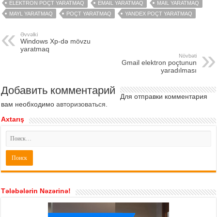
ELEKTRON POÇT YARATMAQ
EMAIL YARATMAQ
MAIL YARATMAQ
MAYL YARATMAQ
POÇT YARATMAQ
YANDEX POÇT YARATMAQ
Əvvəlki
Windows Xp-də mövzu
yaratmaq
Növbəti
Gmail elektron poçtunun
yaradılması
Добавить комментарий
Для отправки комментария
вам необходимо
авторизоваться
.
Axtarış
Tələbələrin Nəzərinə!