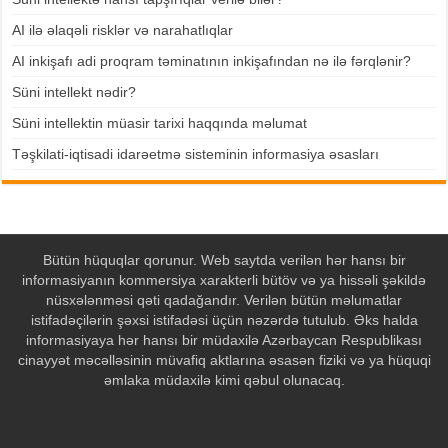
AI ilə əlaqəli risklər və narahatlıqlar
AI inkişafı adi proqram təminatının inkişafından nə ilə fərqlənir?
Süni intellekt nədir?
Süni intellektin müasir tarixi haqqında məlumat
Təşkilati-iqtisadi idarəetmə sisteminin informasiya əsasları
Bütün hüquqlar qorunur. Web saytda verilən hər hansı bir
informasiyanın kommersiya xarakterli bütöv və ya hissəli şəkildə
nüsxələnməsi qəti qadağandır. Verilən bütün məlumatlar
istifadəçilərin şəxsi istifadəsi üçün nəzərdə tutulub. Əks halda
informasiyaya hər hansı bir müdaxilə Azərbaycan Respublikası
cinayyət məcəlləsinin müvafiq aktlarına əsasən fiziki və ya hüquqi
əmlaka müdaxilə kimi qəbul olunacaq.