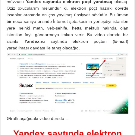
mövzusu
Yandex saytında elektron poçt yaratmaq
olacaq.
Əziz oxucularım məlumdur ki, elektron poçt hazırki dövrdə
insanlar arasında ən çox yayılmış ünsiyyət növüdür. Bu ünvan
bir neçə saniyə ərzində İnternet şəbəkəsinin yerləşdiyi istənilən
yerə nəinki mətn, veb-səhifə, hətta məktub halında olan
istənilən faylı göndərməyə imkan verir. Bu video dərsdə biz
sizinlə
Yandex.ru
saytında elektron poçtun (
E-mail
)
yaradılması qaydası ilə tanış olacağıq.
Ətraflı aşağıdakı video dərsdə…
Yandex saytında elektron