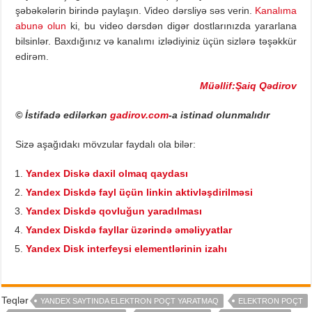
şəbəkələrin birində paylaşın. Video dərsliyə səs verin.
Kanalıma
abunə olun
ki, bu video dərsdən digər dostlarınızda yararlana
bilsinlər. Baxdığınız və kanalımı izlədiyiniz üçün sizlərə təşəkkür
edirəm.
Müəllif:Şaiq Qədirov
© İstifadə edilərkən
gadirov.com
-a istinad olunmalıdır
Sizə aşağıdakı mövzular faydalı ola bilər:
Yandex Diskə daxil olmaq qaydası
Yandex Diskdə fayl üçün linkin aktivləşdirilməsi
Yandex Diskdə qovluğun yaradılması
Yandex Diskdə fayllar üzərində əməliyyatlar
Yandex Disk interfeysi elementlərinin izahı
Teqlər
YANDEX SAYTINDA ELEKTRON POÇT YARATMAQ
ELEKTRON POÇT