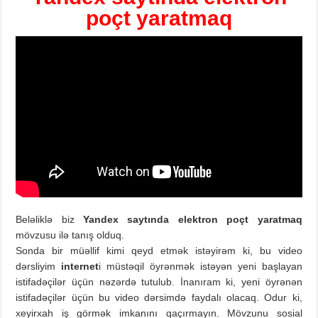
poçt yaratmaq
Beləliklə biz
Yandex saytında elektron poçt yaratmaq
mövzusu ilə tanış olduq.
Sonda bir müəllif kimi qeyd etmək istəyirəm ki, bu video
dərsliyim
internet
i müstəqil öyrənmək istəyən yeni başlayan
istifadəçilər üçün nəzərdə tutulub. İnanıram ki, yeni öyrənən
istifadəçilər üçün bu video dərsimdə faydalı olacaq. Odur ki,
xeyirxah iş görmək imkanını qaçırmayın. Mövzunu sosial