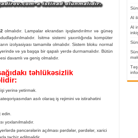
Süni
AI i
AI i
m
2
olmalıdır. Lampalar ekrandan işıqlandırılmır və günəş
inki
udlaşdırılmalıdır. İsitmə sistemi yaxınlığında kompüter
Süni
nların izolyasiyası tamamilə olmalıdır. Sistem bloku normal
erində və ya başqa bir qapalı yerdə durmamalıdır. Bütün
Süni
məl
si davamlı və geniş olmalıdır.
Təşk
şağıdakı təhlükəsizlik
info
idir:
 işi yerinə yetirmək.
eqoriyasından asılı olaraq iş rejimini və istirahətini
t edin.
 yoxlanılmalıdır.
yerlərdə pəncərələrin açılması pərdələr, pərdələr, xarici
la təchiz edilməlidir.