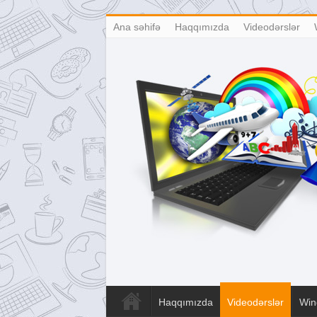
Ana səhifə
Haqqımızda
Videodərslər
Haqqımızda
Videodərslər
Win