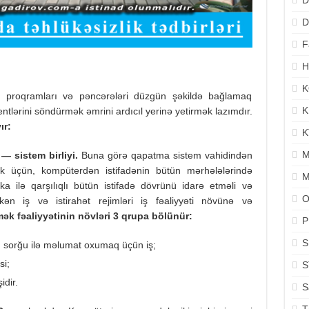
D
D
F
H
K
 proqramları və pəncərələri düzgün şəkildə bağlamaq
K
lərini söndürmək əmrini ardıcıl yerinə yetirmək lazımdır.
ır:
K
M
— sistem birliyi.
Buna görə qapatma sistem vahidindən
mək üçün, kompüterdən istifadənin bütün mərhələlərində
M
nika ilə qarşılıqlı bütün istifadə dövrünü idarə etməli və
O
rkən iş və istirahət rejimləri iş fəaliyyəti növünə və
ək fəaliyyətinin növləri 3 qrupa bölünür:
P
S
 sorğu ilə məlumat oxumaq üçün iş;
si;
S
idir.
S