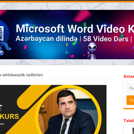
təhlükəsizlik tədbirləri
Axtar
Tələb