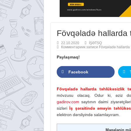
Fövqəladə hallarda tə
22.10.2020
İŞƏTSQ
Комментарии
к записи Fövqəladə hallarda tə
Paylaşmaq!
Facebook
Fövqəladə hallarda təhlükəsizlik t
mövzusu olacaq. Odur ki, əziz dost
gadirov.com
saytının daimi ziyarətçilər
sizləri
İş şəraitində əməyin təhlükəs
elektron dərsliyində salamlayıram.
Məqalənin mü