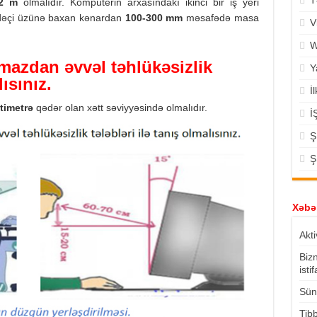
T
,2 m
olmalıdır. Kompüterin arxasındakı ikinci bir iş yeri
ifadəçi üzünə baxan kənardan
100-300 mm
məsafədə masa
V
W
azdan əvvəl təhlükəsizlik
Y
lısınız.
İ
timetrə
qədər olan xətt səviyyəsində olmalıdır.
İ
Ş
Ş
Xəbər
Akti
Biz
isti
Süni
Tibb