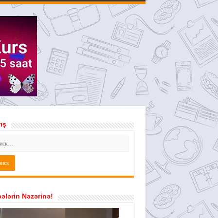
ış
ələrin Nəzərinə!