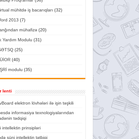
ətbiqi Proqramlar
(56)
irtual mühitdə iş bacarıqları
(32)
ord 2013
(7)
anğından mühafizə
(20)
lk Yardım Modulu
(31)
ŞƏTSQ
(25)
ÜİOR
(40)
ŞRİ modulu
(35)
 lenti
vBoard elektron lövhələri ilə işin təşkili
nesdə informasiya texnologiyalarından
fadənin tədqiqi
 intellektin prinsipləri
də süni intellektin tətbiqi