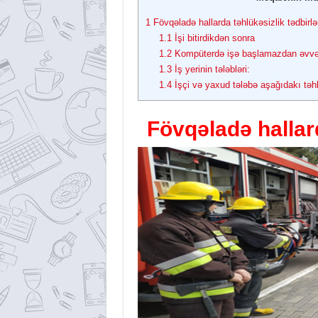
1
Fövqəladə hallarda təhlükəsizlik tədbirlər
1.1
İşi bitirdikdən sonra
1.2
Kompüterdə işə başlamazdan əvvəl tə
1.3
İş yerinin tələbləri:
1.4
İşçi və yaxud tələbə aşağıdakı təhl
Fövqəladə hallard