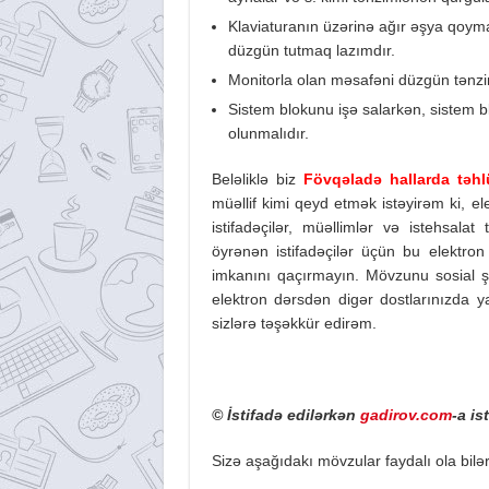
Klaviaturanın üzərinə ağır əşya qoym
düzgün tutmaq lazımdır.
Monitorla olan məsafəni düzgün tənz
Sistem blokunu işə salarkən, sistem 
olunmalıdır.
Beləliklə biz
Fövqəladə hallarda təhlü
müəllif kimi qeyd etmək istəyirəm ki, e
istifadəçilər, müəllimlər və istehsala
öyrənən istifadəçilər üçün bu elektro
imkanını qaçırmayın. Mövzunu sosial ş
elektron dərsdən digər dostlarınızda ya
sizlərə təşəkkür edirəm.
© İstifadə edilərkən
gadirov.com
-a is
Sizə aşağıdakı mövzular faydalı ola bilər