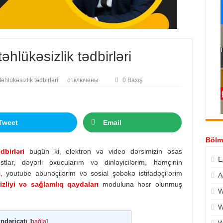
hlükəsizlik tədbirləri
hlükəsizlik tədbirləri
отключены
0 Baxış
Tweet
Email
Bölm
ədbirləri
bugün ki, elektron və video dərsimizin əsas
E
lar, dəyərli oxucularım və dinləyicilərim, həmçinin
i, youtube abunəçilərim və sosial şəbəkə istifadəçilərim
A
izliyi və sağlamlıq qaydaları
moduluna həsr olunmuş
W
W
ndəricatı
[
bağla
]