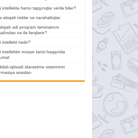
 intellektə hansı tapşırıqlar verilə bilər?
lə əlaqəli risklər və narahatlıqlar
nkişafı adi proqram təminatının
şafından nə ilə fərqlənir?
 intellekt nədir?
 intellektin müasir tarixi haqqında
umat
ilati-iqtisadi idarəetmə sisteminin
rmasiya əsasları