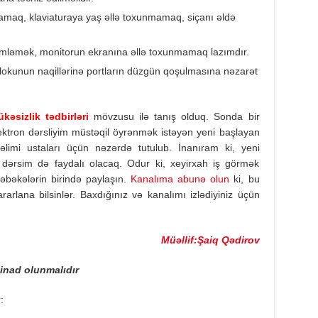
amaq, klaviaturaya yaş əllə toxunmamaq, siçanı əldə
imləmək, monitorun ekranına əllə toxunmamaq lazımdır.
blokunun naqillərinə portların düzgün qoşulmasına nəzarət
kəsizlik tədbirləri
mövzusu ilə tanış olduq. Sonda bir
lektron dərsliyim müstəqil öyrənmək istəyən yeni başlayan
t təlimi ustaları üçün nəzərdə tutulub. İnanıram ki, yeni
n dərsim də faydalı olacaq. Odur ki, xeyirxah iş görmək
əbəkələrin birində paylaşın.
Kanalıma abunə olun
ki, bu
rarlana bilsinlər. Baxdığınız və kanalımı izlədiyiniz üçün
Müəllif:Şaiq Qədirov
tinad olunmalıdır
: