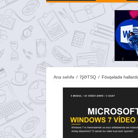
Ana səhifə
/
İŞƏTSQ
/
Fövqəladə hallarda 