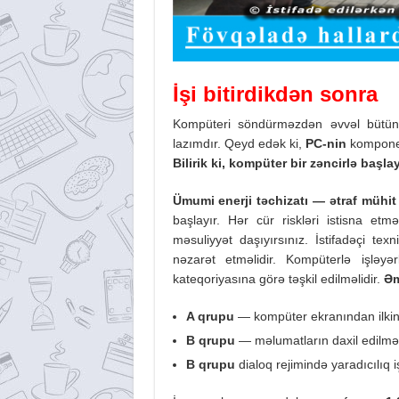
İşi bitirdikdən sonra
Kompüteri söndürməzdən əvvəl bütün
lazımdır. Qeyd edək ki,
PC-nin
komponent
Bilirik ki, kompüter bir zəncirlə başlay
Ümumi enerji təchizatı — ətraf mühit 
başlayır. Hər cür riskləri istisna et
məsuliyyət daşıyırsınız. İstifadəçi tex
nəzarət etməlidir. Kompüterlə işləyə
kateqoriyasına görə təşkil edilməlidir.
Əm
A
qrupu
— kompüter ekranından ilkin
B
qrupu
— məlumatların daxil edilmə
B
qrupu
dialoq rejimində yaradıcılıq iş