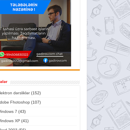
ələr
lektron dərsliklər
(152)
dobe Fhotoshop
(107)
indows 7
(43)
indows XP
(41)