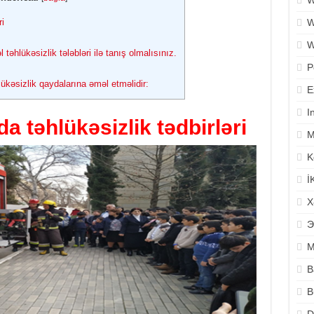
W
W
i
W
hlükəsizlik tələbləri ilə tanış olmalısınız.
P
ükəsizlik qaydalarına əməl etməlidir:
E
I
a təhlükəsizlik tədbirləri
M
K
İ
X
Э
M
B
B