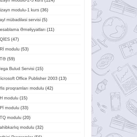
izayn Modulu-2-3 kurs
(124)
izayn modulu-1 kurs
(36)
ayl mübadiləsi servisi
(5)
esablama Əməliyyatları
(11)
QİES
(47)
Rİ modulu
(53)
TƏ
(59)
ega Bulud Servisi
(15)
icrosoft Office Publisher 2003
(13)
fis proqramları modulu
(42)
H modulu
(15)
Pİ modulu
(33)
TQ modulu
(20)
ahibkarlıq modulu
(32)