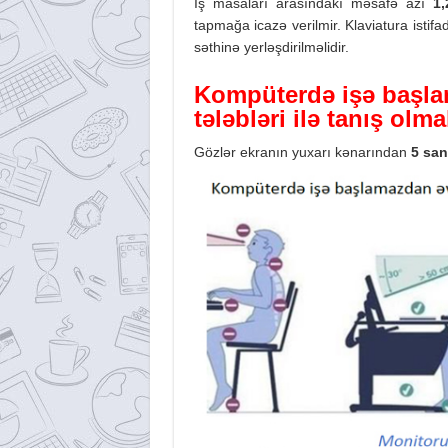
İş masaları arasındakı məsafə azı
1
tapmağa icazə verilmir. Klaviatura ist
səthinə yerləşdirilməlidir.
Kompüterdə işə başlam
tələbləri ilə tanış olma
Gözlər ekranın yuxarı kənarından
5 san