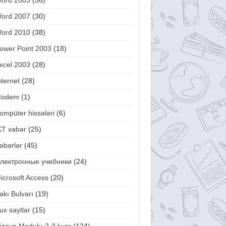
ord 2003
(56)
ord 2007
(30)
ord 2010
(38)
ower Point 2003
(18)
xcel 2003
(28)
nternet
(28)
odem
(1)
ompüter hissələri
(6)
KT xəbər
(25)
əbərlər
(45)
лектронные учебники
(24)
icrosoft Access
(20)
akı Bulvarı
(19)
ux saytlar
(15)