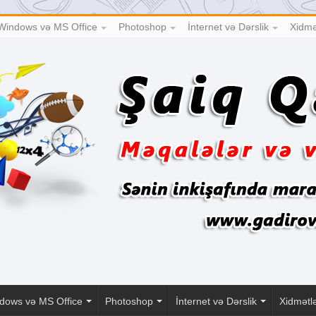
Windows və MS Office
Photoshop
İnternet və Dərslik
Xidmə
dows və MS Office
Photoshop
İnternet və Dərslik
Xidmətl