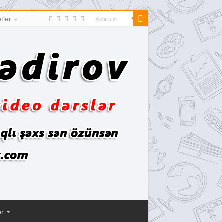
tlər
ər