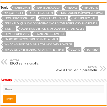
Teqlər
#DƏRSVAXTI
#DƏRSDƏNQALMA
#EDUAZ
#EVDƏQAL
#PEŞƏTƏHSILI
#TƏHSILNAZIRLIYI
BIOS HAQQINDA ÜMUMI MƏLUMAT
BIOS SƏHV SIQNALLARI
BIOS-A DAXIL OLMA
BIOS-UN TƏYINATI
EKRANIN ÖLÇÜSÜ VƏ GÖSTƏRMƏ QABILIYYƏTI.FƏRDILƏŞDIRMƏ PANELI
INSERT
LOAD BIOS DEFAULTS VƏ LOAD SETUP DEFAULTS
POWERPOINT 2016
SMARTART RƏSMLƏRI
SMARTART RƏSMLƏRIN FORMATLANMASI
WINDOWS PƏNCƏRƏLƏRI ÜZƏRINDƏ ƏMƏLIYYATLAR
WINDOWS-UN ISTIFADƏÇI QRAFIK INTERFEYSI
VIZUAL
ВСТАВКА
Əvvəlki
BIOS səhv siqnalları
Növbəti
Save & Exit Setup parametri
Axtarış