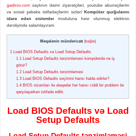
gadirov.com
saytının daimi ziyarətçiləri, youtube abunəçilərim
və sosial şəbəkə istifadəçilərim sizləri
Kompüter qurğularını
idarə edən sistemlər
moduluna həsr olunmuş elektron
dərsliyində salamlayıram.
Məqalənin mündəricatı
[
bağla
]
1
Load BIOS Defaults və Load Setup Defaults
1.1
Load Setup Defaults tənzimləməsi kompüterdə nə iş
görür?
1.2
Load Setup Defaults tənzimləməsi
1.3
Load BIOS Defaults seçimini hansı halda edirlər?
1.4
BIOS nizamları ilə əlaqədar hər hansı ciddi bir problem ilə
qarşılaşarkən istifadə edilir.
Load BIOS Defaults və Load
Setup Defaults
Load
Setup
Defaults
tənzimləməsi