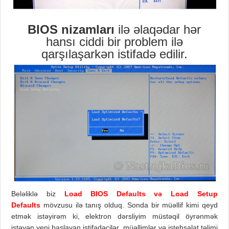
BIOS nizamları
ilə əlaqədar hər
hansı ciddi bir problem ilə
qarşılaşarkən istifadə edilir.
Beləliklə biz
Load BIOS Defaults və Load Setup
Defaults
mövzusu ilə tanış olduq. Sonda bir müəllif kimi qeyd
etmək istəyirəm ki, elektron dərsliyim müstəqil öyrənmək
istəyən yeni başlayan istifadəçilər, müəllimlər və istehsalat təlimi