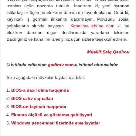
ustaları üçün nəzərdə tutulub. İnanıram ki, yeni öyrənən
istifadəçilər üçün bu elektron dərsim də faydalı olacaq. Odur ki,
xeyirxah iş görmək imkanını qaçırmayın. Mövzunu sosial
şəbəkələrin birində paylaşın.
Kanalıma abunə olun
ki, bu
elektron dərsdən digər dostlarınızda yararlana bilsinlər.
Baxdığınız və kanalımı izlədiyiniz üçün sizlərə təşəkkür edirəm.
Müəllif:Şaiq Qədirov
© İstifadə edilərkən
gadirov.com
-a istinad olunmalıdır
Sizə aşağıdakı mövzular faydalı ola bilər:
BIOS-a daxil olma haqqında
BIOS səhv siqnalları
BIOS-un təyinatı haqqında
Ekranın ölçüsü və göstərmə qabiliyyəti
Windows pəncərələri üzərində əməliyyatlar