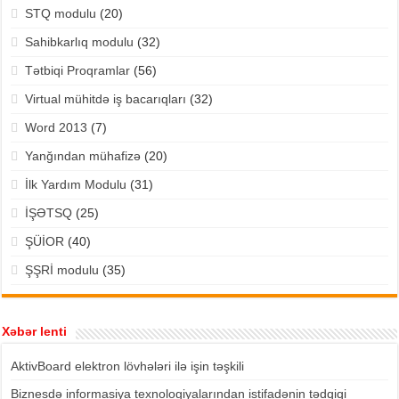
STQ modulu
(20)
Sahibkarlıq modulu
(32)
Tətbiqi Proqramlar
(56)
Virtual mühitdə iş bacarıqları
(32)
Word 2013
(7)
Yanğından mühafizə
(20)
İlk Yardım Modulu
(31)
İŞƏTSQ
(25)
ŞÜİOR
(40)
ŞŞRİ modulu
(35)
Xəbər lenti
AktivBoard elektron lövhələri ilə işin təşkili
Biznesdə informasiya texnologiyalarından istifadənin tədqiqi