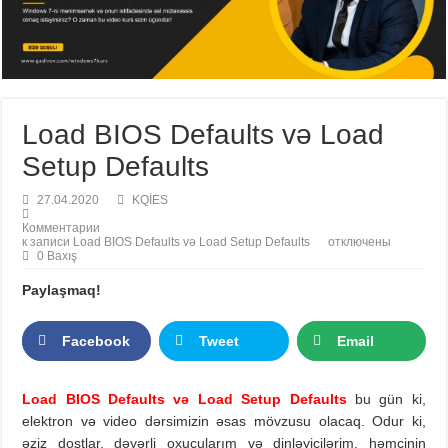
Load BIOS Defaults və Load
Setup Defaults
27.04.2020
KQİES
Комментарии
к записи Load BIOS Defaults və Load Setup Defaults
отключены
0 Baxış
Paylaşmaq!
Facebook
Tweet
Email
Load BIOS Defaults və Load Setup Defaults
bu gün ki,
elektron və video dərsimizin əsas mövzusu olacaq. Odur ki,
əziz dostlar, dəyərli oxucularım və dinləyicilərim, həmçinin