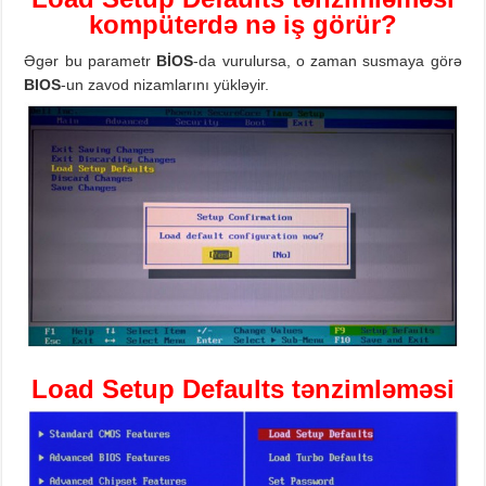
kompüterdə nə iş görür?
Əgər bu parametr
BİOS
-da vurulursa, o zaman susmaya görə
BIOS
-un zavod nizamlarını yükləyir.
Load
Setup
Defaults
tənzimləməsi