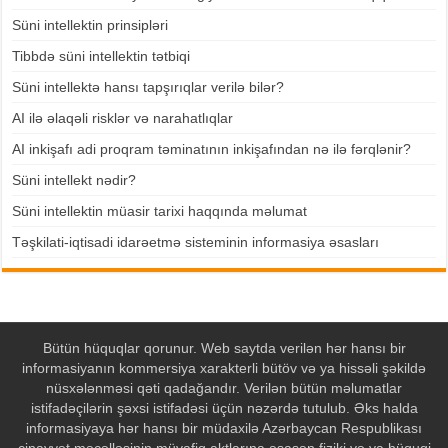
Süni intellektin prinsipləri
Tibbdə süni intellektin tətbiqi
Süni intellektə hansı tapşırıqlar verilə bilər?
AI ilə əlaqəli risklər və narahatlıqlar
AI inkişafı adi proqram təminatının inkişafından nə ilə fərqlənir?
Süni intellekt nədir?
Süni intellektin müasir tarixi haqqında məlumat
Təşkilati-iqtisadi idarəetmə sisteminin informasiya əsasları
Bütün hüquqlar qorunur. Web saytda verilən hər hansı bir
informasiyanın kommersiya xarakterli bütöv və ya hissəli şəkildə
nüsxələnməsi qəti qadağandır. Verilən bütün məlumatlar
istifadəçilərin şəxsi istifadəsi üçün nəzərdə tutulub. Əks halda
informasiyaya hər hansı bir müdaxilə Azərbaycan Respublikası