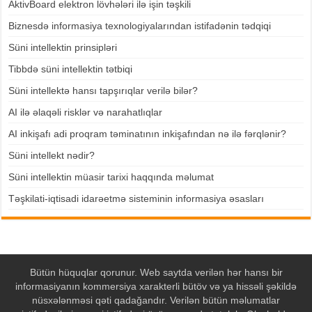
AktivBoard elektron lövhələri ilə işin təşkili
Biznesdə informasiya texnologiyalarından istifadənin tədqiqi
Süni intellektin prinsipləri
Tibbdə süni intellektin tətbiqi
Süni intellektə hansı tapşırıqlar verilə bilər?
AI ilə əlaqəli risklər və narahatlıqlar
AI inkişafı adi proqram təminatının inkişafından nə ilə fərqlənir?
Süni intellekt nədir?
Süni intellektin müasir tarixi haqqında məlumat
Təşkilati-iqtisadi idarəetmə sisteminin informasiya əsasları
Bütün hüquqlar qorunur. Web saytda verilən hər hansı bir
informasiyanın kommersiya xarakterli bütöv və ya hissəli şəkildə
nüsxələnməsi qəti qadağandır. Verilən bütün məlumatlar