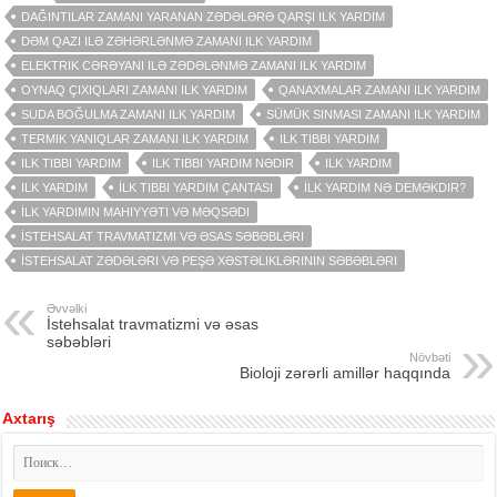
DAĞINTILAR ZAMANI YARANAN ZƏDƏLƏRƏ QARŞI ILK YARDIM
DƏM QAZI ILƏ ZƏHƏRLƏNMƏ ZAMANI ILK YARDIM
ELEKTRIK CƏRƏYANI ILƏ ZƏDƏLƏNMƏ ZAMANI ILK YARDIM
OYNAQ ÇIXIQLARI ZAMANI ILK YARDIM
QANAXMALAR ZAMANI ILK YARDIM
SUDA BOĞULMA ZAMANI ILK YARDIM
SÜMÜK SINMASI ZAMANI ILK YARDIM
TERMIK YANIQLAR ZAMANI ILK YARDIM
ILK TIBBI YARDIM
ILK TIBBI YARDIM
ILK TIBBI YARDIM NƏDIR
ILK YARDIM
ILK YARDIM
İLK TIBBI YARDIM ÇANTASI
İLK YARDIM NƏ DEMƏKDIR?
İLK YARDIMIN MAHIYYƏTI VƏ MƏQSƏDI
İSTEHSALAT TRAVMATIZMI VƏ ƏSAS SƏBƏBLƏRI
İSTEHSALAT ZƏDƏLƏRI VƏ PEŞƏ XƏSTƏLIKLƏRININ SƏBƏBLƏRI
Əvvəlki
İstehsalat travmatizmi və əsas
səbəbləri
Növbəti
Bioloji zərərli amillər haqqında
Axtarış