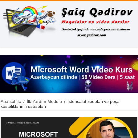
Ana səhifə
/
İlk Yardım Modulu
/
İstehsalat zədələri və peşə
xəstəliklərinin səbəbləri