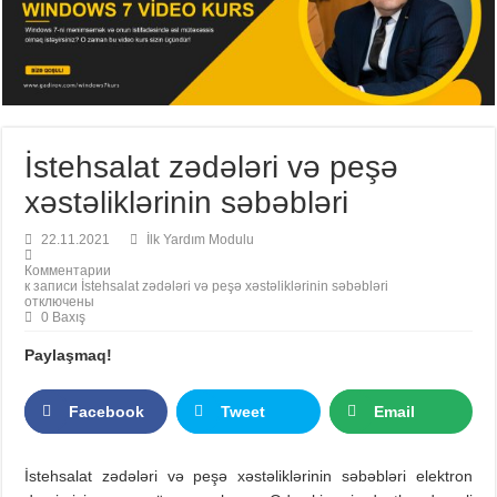
İstehsalat zədələri və peşə
xəstəliklərinin səbəbləri
22.11.2021
İlk Yardım Modulu
Комментарии
к записи İstehsalat zədələri və peşə xəstəliklərinin səbəbləri
отключены
0 Baxış
Paylaşmaq!
Facebook
Tweet
Email
İstehsalat zədələri və peşə xəstəliklərinin səbəbləri elektron