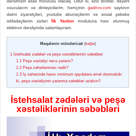
dərsimizin əsas mövzusu olacaq. Odur ki, əziz dostlar, dəyərli
oxucularım və dinləyicilərim, həmçinin
gadirov.com
saytının
daimi ziyarətçiləri, youtube abunəçilərim və sosial şəbəkə
istifadəçilərim sizləri
İlk Yardım
moduluna həsr olunmuş
elektron dərsliyində salamlayıram.
Məqalənin mündəricatı
[
bağla
]
1
İstehsalat zədələri və peşə xəstəliklərinin səbəbləri
1.1
Peşə xəstəliyi necə yaranır?
1.2
Peşə zəhərlənməsi nədir?
1.3
İş sahəsində hansı minimum qaydalara əməl olunmalıdır
ki, peşə xəstəliyinin yaranma səbəbləri azalsın?
İstehsalat zədələri və peşə
xəstəliklərinin səbəbləri