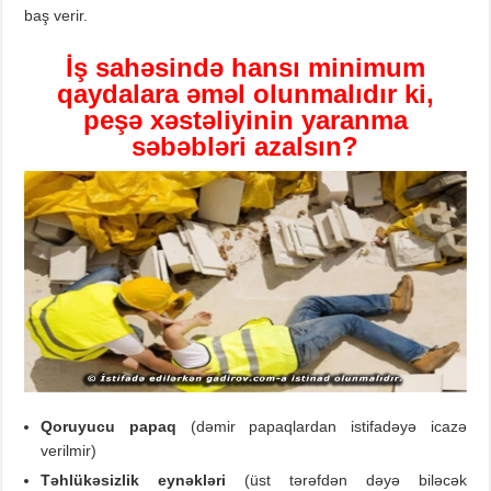
baş verir.
İş sahəsində
hansı minimum
qaydalara əməl olunmalıdır ki,
peşə xəstəliyinin yaranma
səbəbləri azalsın?
Qoruyucu papaq
(dəmir papaqlardan istifadəyə icazə
verilmir)
Təhlükəsizlik eynəkləri
(üst tərəfdən dəyə biləcək