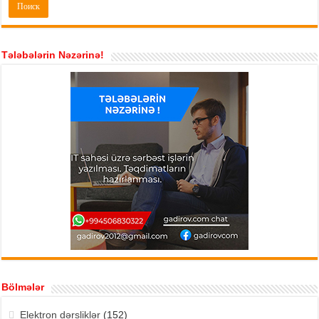
Tələbələrin Nəzərinə!
Bölmələr
Elektron dərsliklər
(152)