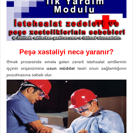
Pe
şə xəstəliyi necə yaranır?
Əmək prosesində əmələ gələn zərərli istehsalat amillərinin
işçinin orqanizminə
uzun müddət
təsiri onun sağlamlığının
pozulmasına səbəb olur.