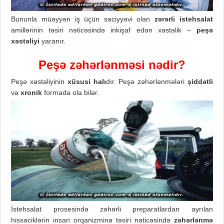
Bununla müəyyən iş üçün səciyyəvi olan
zərərli istehsalat
amillərinin təsiri nəticəsində inkişaf edən xəstəlik –
peşə
xəstəliyi
yaranır.
Peşə zəhərlənməsi
nədir?
Peşə xəstəliyinin
xüsusi halı
dır. Peşə zəhərlənmələri
şiddətli
və
xronik
formada ola bilər.
İstehsalat prosesində zəhərli preparatlardan ayrılan
hissəciklərin insan orqanizminə təsiri nəticəsində
zəhərlənmə