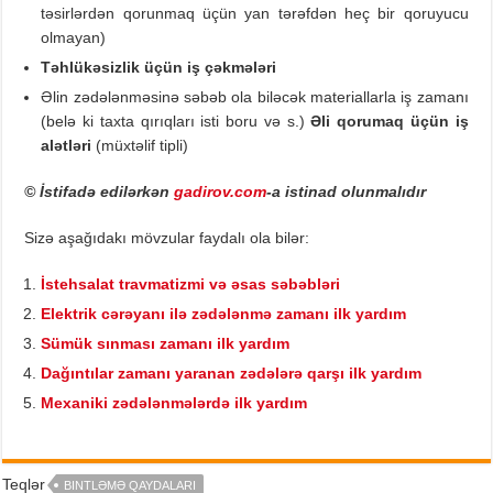
təsirlərdən qorunmaq üçün yan tərəfdən heç bir qoruyucu
olmayan)
Təhlükəsizlik üçün iş çəkmələri
Əlin zədələnməsinə səbəb ola biləcək materiallarla iş zamanı
(belə ki taxta qırıqları isti boru və s.)
Əli qorumaq üçün iş
alətləri
(müxtəlif tipli)
© İstifadə edilərkən
gadirov.com
-a istinad olunmalıdır
Sizə aşağıdakı mövzular faydalı ola bilər:
İstehsalat travmatizmi və əsas səbəbləri
Elektrik cərəyanı ilə zədələnmə zamanı ilk yardım
Sümük sınması zamanı ilk yardım
Dağıntılar zamanı yaranan zədələrə qarşı ilk yardım
Mexaniki zədələnmələrdə ilk yardım
Teqlər
BINTLƏMƏ QAYDALARI