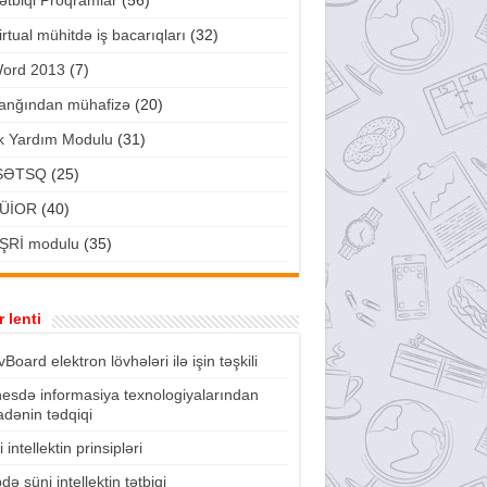
ətbiqi Proqramlar
(56)
irtual mühitdə iş bacarıqları
(32)
ord 2013
(7)
anğından mühafizə
(20)
lk Yardım Modulu
(31)
ŞƏTSQ
(25)
ÜİOR
(40)
ŞRİ modulu
(35)
 lenti
vBoard elektron lövhələri ilə işin təşkili
nesdə informasiya texnologiyalarından
fadənin tədqiqi
 intellektin prinsipləri
də süni intellektin tətbiqi