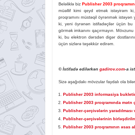
Beləliklə biz
Publisher 2003 proqramınd
müəllif kimi qeyd etmək istəyirəm ki
proqramını müstəqil öyrənmək istəyən y
ki, yeni öyrənən istifadəçilər üçün bu
görmək imkanını qaçırmayın. Mövzunu s
ki, bu elektron dərsdən digər dostlarını
üçün sizlərə təşəkkür edirəm.
© İstifadə edilərkən
gadirov.com
-a is
Sizə aşağıdakı mövzular faydalı ola bilər
Publisher 2003 informasiya bukleti
Publisher 2003 proqramında mətn çər
Publisher-çərçivələrin yaradılması 
Publisher-çərçivələrinin birləşdiril
Publisher 2003 proqramının əsas al