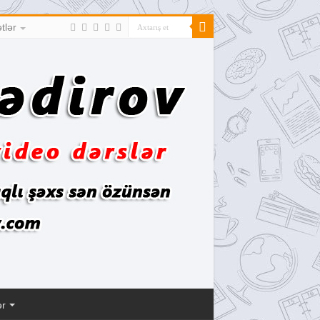
tlər
ər