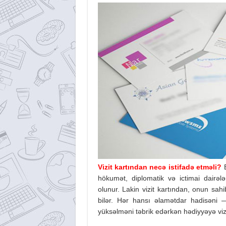
Vizit kartından necə istifadə etməli?
B
hökumət, diplomatik və ictimai dairələ
olunur. Lakin vizit kartından, onun sah
bilər. Hər hansı əlamətdar hadisəni —
yüksəlməni təbrik edərkən hədiyyəyə vizi