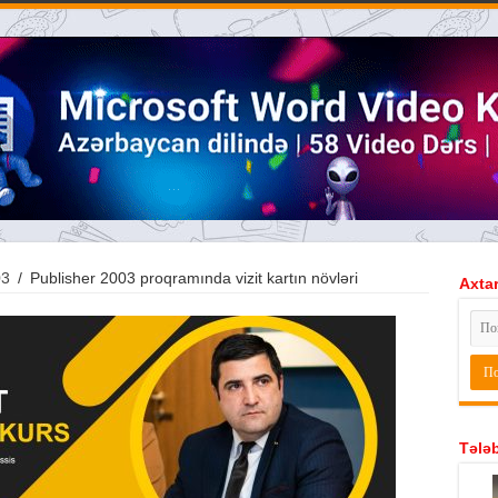
03
/
Publisher 2003 proqramında vizit kartın növləri
Axtar
Tələb