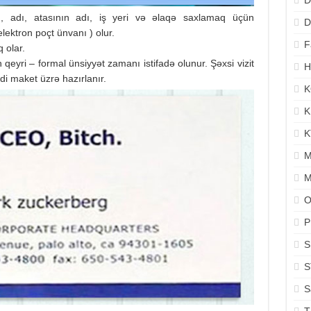
D
 , adı, atasının adı, iş yeri və əlaqə saxlamaq üçün
D
lektron poçt ünvanı ) olur.
F
 olar.
qeyri – formal ünsiyyət zamanı istifadə olunur. Şəxsi vizit
H
di maket üzrə hazırlanır.
K
K
K
M
M
O
P
S
S
S