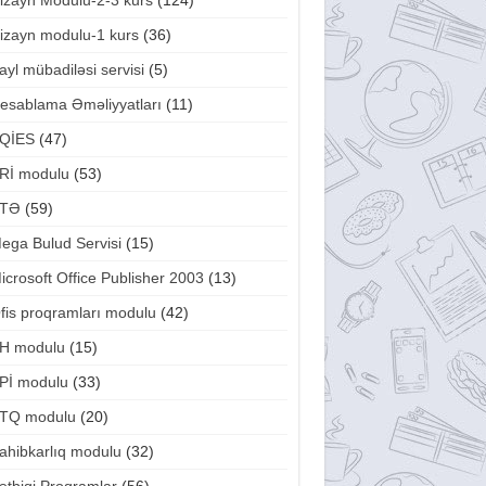
izayn Modulu-2-3 kurs
(124)
izayn modulu-1 kurs
(36)
ayl mübadiləsi servisi
(5)
esablama Əməliyyatları
(11)
QİES
(47)
Rİ modulu
(53)
TƏ
(59)
ega Bulud Servisi
(15)
icrosoft Office Publisher 2003
(13)
fis proqramları modulu
(42)
H modulu
(15)
Pİ modulu
(33)
TQ modulu
(20)
ahibkarlıq modulu
(32)