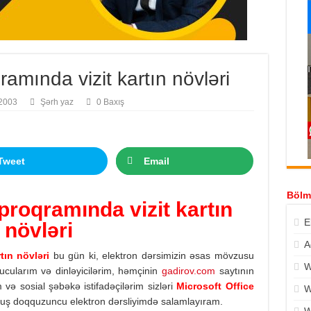
amında vizit kartın növləri
 2003
Şərh yaz
0 Baxış
Tweet
Email
Bölm
proqramında vizit kartın
E
növləri
A
tın növləri
bu gün ki, elektron dərsimizin əsas mövzusu
W
xucularım və dinləyicilərim, həmçinin
gadirov.com
saytının
 və sosial şəbəkə istifadəçilərim sizləri
Microsoft Office
W
ş doqquzuncu elektron dərsliyimdə salamlayıram.