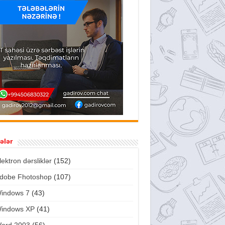
ələr
lektron dərsliklər
(152)
dobe Fhotoshop
(107)
indows 7
(43)
indows XP
(41)