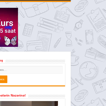
ış
ələrin Nəzərinə!