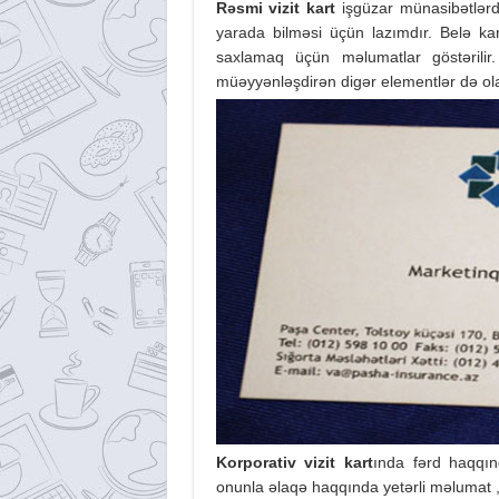
Rəsmi vizit kart
işgüzar münasibətlərdə
yarada bilməsi üçün lazımdır. Belə ka
saxlamaq üçün məlumatlar göstərili
müəyyənləşdirən digər elementlər də ola 
Korporativ vizit kart
ında fərd haqqın
onunla əlaqə haqqında yetərli məlumat , 