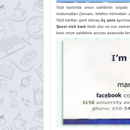
Vizit kartında onun sahibinin soyadı
məlumatları (ünvanı, telefon nömrələri ,e
Vizit kartları şərti olaraq
üç yerə
ayırmaq
Şəxsi vizit kartı
fərdi olur və cox zaman 
kartı onun sahibinin arzusu əsasında fər