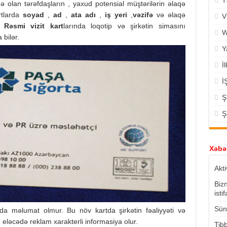
T
 olan tərəfdaşların , yaxud potensial müştərilərin əlaqə
rtlarda
soyad
,
ad
,
ata adı
,
iş yeri
,
vəzifə
və əlaqə
V
r.
Rəsmi vizit kart
larında loqotip və şirkətin simasını
W
bilər.
Y
İ
İ
Ş
Ş
Xəbər
Akti
Biz
isti
Süni
da məlumat olmur. Bu növ kartda şirkətin fəaliyyəti və
eləcədə reklam xarakterli informasiya olur.
Tibb