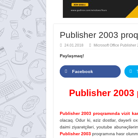
Publisher 2003 proqr
24.01.2018
Microsoft Office Publisher
Paylaşmaq!
Facebook
Publisher 2003 
Publisher 2003 proqramında vizit kar
olacaq. Odur ki, əziz dostlar, dəyərli o
daimi ziyarətçiləri, youtube abunəçilərim
Publisher 2003
proqramına həsr olunmu