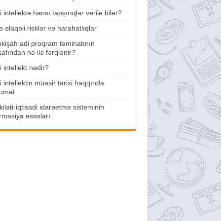
 intellektə hansı tapşırıqlar verilə bilər?
lə əlaqəli risklər və narahatlıqlar
nkişafı adi proqram təminatının
şafından nə ilə fərqlənir?
 intellekt nədir?
 intellektin müasir tarixi haqqında
umat
ilati-iqtisadi idarəetmə sisteminin
rmasiya əsasları