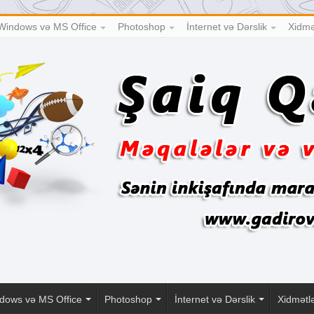
Windows və MS Office
Photoshop
İnternet və Dərslik
Xidmə
dows və MS Office
Photoshop
İnternet və Dərslik
Xidmətl