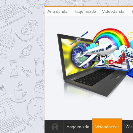
Ana səhifə
Haqqımızda
Videodərslər
Haqqımızda
Videodərslər
Win