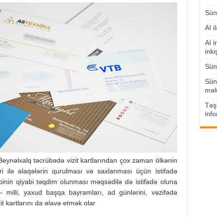
Süni
AI i
AI i
inki
Süni
Süni
məl
Təşk
info
eynəlxalq təcrübədə vizit kartlarından çox zaman ölkənin
ri ilə əlaqələrin qurulması və saxlanması üçün istifadə
ibinin qiyabi təqdim olunması məqsədilə də istifadə oluna
 milli, yaxud başqa bayramları, ad günlərini, vəzifədə
t kartlarını da əlavə etmək olar