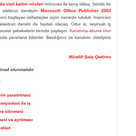
a vizit kartın növləri
mövzusu ilə tanış olduq. Sonda bir
, elektron dərsliyim
Microsoft Office Publisher 2003
eni başlayan istifadəçilər üçün nəzərdə tutulub. İnanıram
 elektron dərsim də faydalı olacaq. Odur ki, xeyirxah iş
osial şəbəkələrin birində paylaşın.
Kanalıma abunə olun
zda yararlana bilsinlər. Baxdığınız və kanalımı izlədiyiniz
Müəllif:Şaiq Qədirov
tinad olunmalıdır
:
nin yaradılması
çivələri ilə iş
və silinməsi
məsi və ayrılması
ətləri