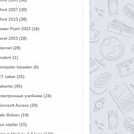
ord 2003
(56)
ord 2007
(30)
ord 2010
(38)
ower Point 2003
(18)
xcel 2003
(28)
nternet
(28)
odem
(1)
ompüter hissələri
(6)
KT xəbər
(25)
əbərlər
(45)
лектронные учебники
(24)
icrosoft Access
(20)
akı Bulvarı
(19)
ux saytlar
(15)