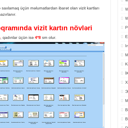
W
ə saxlamaq üçün məlumatlardan ibarət olan vizit kartları
W
zırlanır.
W
qramında vizit kartın növləri
P
E
m
, qadınlar üçün isə
4*8
sm olur.
I
M
K
İ
X
Э
M
B
B