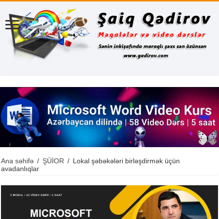
Ana səhifə
/
ŞÜİOR
/
Lokal şəbəkələri birləşdirmək üçün
avadanlıqlar