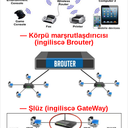
—
Körpü
marşrutlaşdırıcısı
(
ingiliscə
Brouter
)
—
Şlüz
(
ingiliscə
GateWay
)