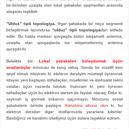
bir-birindən uzaqda olan lokal şəbəkələr seqmentləri arasında
əlaqənin təşkilidir.
“
Ulduz
”
tipli
topologiya
.
Əgər şəbəkədə bir neçə seqmenti
birləşdirmək lazımdırsa
“
ulduz
”
tipli
topologiya
dan istifadə
edilir. Bu halda mərkəzi qovşaqda bütün istiqamətli antenna,
uzaqda olan qovşaqlarda isə istiqamətlənmiş antenna
quraşdırılır.
Beləliklə biz
Lokal şəbəkələri birləşdirmək üçün
avadanlıqlar
mövzusu ilə tanış olduq. Sonda bir müəllif kimi
qeyd etmək istəyirəm ki, elektron dərsliyim müstəqil öyrənmək
istəyən yeni başlayan istifadəçilər, müəllimlər və istehsalat təlimi
ustaları üçün nəzərdə tutulub. İnanıram ki, yeni öyrənən
istifadəçilər üçün bu elektron dərsim də faydalı olacaq. Odur ki,
xeyirxah iş görmək imkanını qaçırmayın. Mövzunu sosial
şəbəkələrin birində paylaşın.
Kanalıma abunə olun
ki, bu
elektron dərsdən digər dostlarınızda yararlana bilsinlər.
Baxdığınız və kanalımı izlədiyiniz üçün sizlərə təşəkkür edirəm.