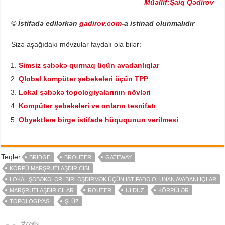
Müəllif:Şaiq Qədirov
© İstifadə edilərkən
gadirov.com
-a istinad olunmalıdır
Sizə aşağıdakı mövzular faydalı ola bilər:
Simsiz şəbəkə qurmaq üçün avadanlıqlar
Qlobal kompüter şəbəkələri üçün TPP
Lokal şəbəkə topologiyalarının növləri
Kompüter şəbəkələri və onların təsnifatı
Obyektlərə birgə istifadə hüququnun verilməsi
Teqlər
BRIDGE
BROUTER
GATEWAY
KÖRPÜ MARŞRUTLAŞDIRICISI
LOKAL ŞƏBƏKƏLƏRI BIRLƏŞDIRMƏK ÜÇÜN ISTIFADƏ OLUNAN AVADANLIQLAR
MARŞRUTLAŞDIRICILAR
ROUTER
ULDUZ
KÖRPÜLƏR
TOPOLOGIYASI
ŞLÜZ
Əvvəlki