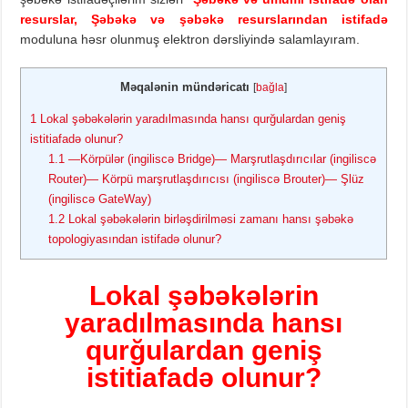
resurslar, Şəbəkə və şəbəkə resurslarından istifadə
moduluna həsr olunmuş elektron dərsliyində salamlayıram.
Məqalənin mündəricatı
[
bağla
]
1
Lokal şəbəkələrin yaradılmasında hansı qurğulardan geniş
istitiafadə olunur?
1.1
—Körpülər (ingiliscə Bridge)— Marşrutlaşdırıcılar (ingiliscə
Router)— Körpü marşrutlaşdırıcısı (ingiliscə Brouter)— Şlüz
(ingiliscə GateWay)
1.2
Lokal şəbəkələrin birləşdirilməsi zamanı hansı şəbəkə
topologiyasından istifadə olunur?
Lokal
şəbəkələrin
yaradılmasında
hans
ı
qurğulardan
geniş
istitiafadə olunur?