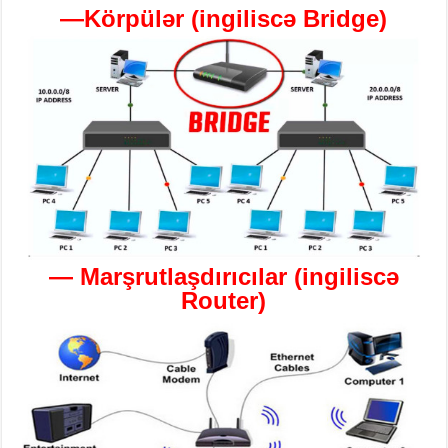
—
Körpülər
(
ingiliscə
Bridge)
—
Marşrutlaşdırıcılar
(
ingiliscə
Router)