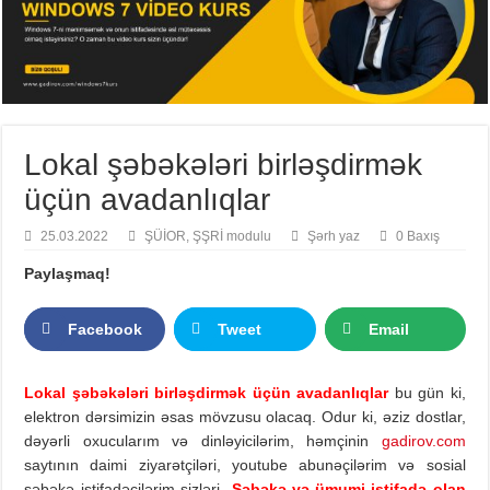
Lokal şəbəkələri birləşdirmək
üçün avadanlıqlar
25.03.2022
ŞÜİOR
,
ŞŞRİ modulu
Şərh yaz
0 Baxış
Paylaşmaq!
Facebook
Tweet
Email
Lokal şəbəkələri birləşdirmək üçün avadanlıqlar
bu gün ki,
elektron dərsimizin əsas mövzusu olacaq. Odur ki, əziz dostlar,
dəyərli oxucularım və dinləyicilərim, həmçinin
gadirov.com
saytının daimi ziyarətçiləri, youtube abunəçilərim və sosial
şəbəkə istifadəçilərim sizləri
Şəbəkə və ümumi istifadə olan