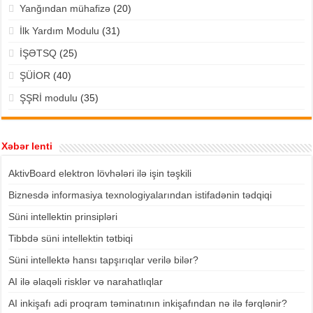
Yanğından mühafizə
(20)
İlk Yardım Modulu
(31)
İŞƏTSQ
(25)
ŞÜİOR
(40)
ŞŞRİ modulu
(35)
Xəbər lenti
AktivBoard elektron lövhələri ilə işin təşkili
Biznesdə informasiya texnologiyalarından istifadənin tədqiqi
Süni intellektin prinsipləri
Tibbdə süni intellektin tətbiqi
Süni intellektə hansı tapşırıqlar verilə bilər?
AI ilə əlaqəli risklər və narahatlıqlar
AI inkişafı adi proqram təminatının inkişafından nə ilə fərqlənir?