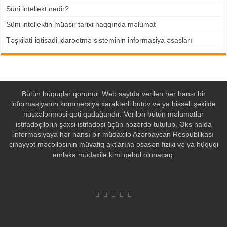
Süni intellekt nədir?
Süni intellektin müasir tarixi haqqında məlumat
Təşkilati-iqtisadi idarəetmə sisteminin informasiya əsasları
Bütün hüquqlar qorunur. Web saytda verilən hər hansı bir
informasiyanın kommersiya xarakterli bütöv və ya hissəli şəkildə
nüsxələnməsi qəti qadağandır. Verilən bütün məlumatlar
istifadəçilərin şəxsi istifadəsi üçün nəzərdə tutulub. Əks halda
informasiyaya hər hansı bir müdaxilə Azərbaycan Respublikası
cinayyət məcəlləsinin müvafiq aktlarına əsasən fiziki və ya hüquqi
əmlaka müdaxilə kimi qəbul olunacaq.