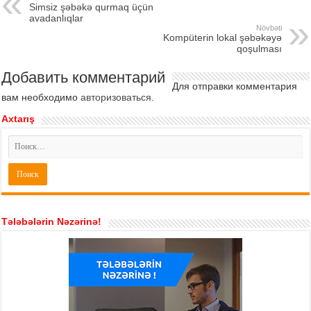
Simsiz şəbəkə qurmaq üçün
avadanlıqlar
Növbəti
Kompüterin lokal şəbəkəyə
qoşulması
Добавить комментарий
Для отправки комментария
вам необходимо
авторизоваться
.
Axtarış
Tələbələrin Nəzərinə!