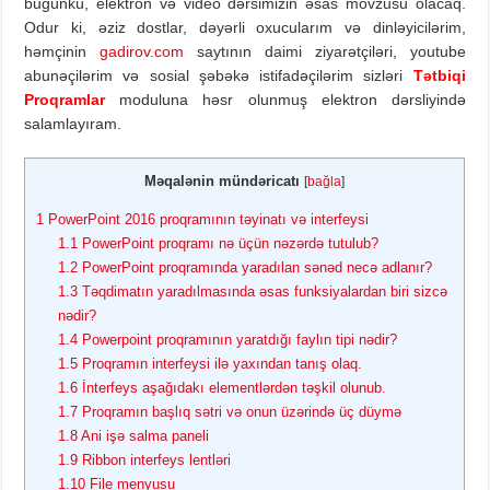
bugünkü, elektron və video dərsimizin əsas mövzusu olacaq.
Odur ki, əziz dostlar, dəyərli oxucularım və dinləyicilərim,
həmçinin
gadirov.com
saytının daimi ziyarətçiləri, youtube
abunəçilərim və sosial şəbəkə istifadəçilərim sizləri
Tətbiqi
Proqramlar
moduluna həsr olunmuş elektron dərsliyində
salamlayıram.
Məqalənin mündəricatı
[
bağla
]
1
PowerPoint 2016 proqramının təyinatı və interfeysi
1.1
PowerPoint proqramı nə üçün nəzərdə tutulub?
1.2
PowerPoint proqramında yaradılan sənəd necə adlanır?
1.3
Təqdimatın yaradılmasında əsas funksiyalardan biri sizcə
nədir?
1.4
Powerpoint proqramının yaratdığı faylın tipi nədir?
1.5
Proqramın interfeysi ilə yaxından tanış olaq.
1.6
İnterfeys aşağıdakı elementlərdən təşkil olunub.
1.7
Proqramın başlıq sətri və onun üzərində üç düymə
1.8
Ani işə salma paneli
1.9
Ribbon interfeys lentləri
1.10
File menyusu