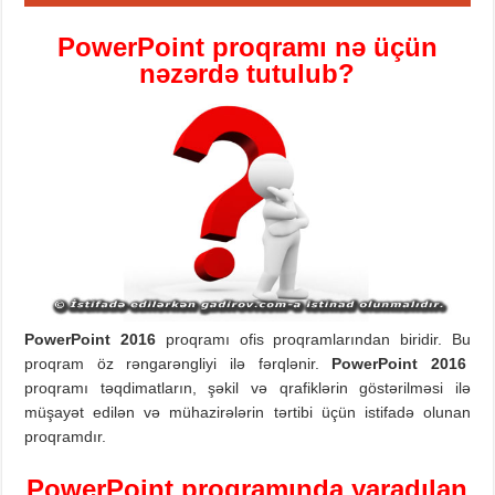
PowerPoint
proqram
ı nə üçün
nəzərdə tutulub?
PowerPoint
201
6
proqramı ofis proqramlarından biridir. Bu
proqram öz rəngarəngliyi ilə fərqlənir.
PowerPoint
201
6
proqramı təqdimatların, şəkil və qrafiklərin göstərilməsi ilə
müşayət edilən və mühazirələrin tərtibi üçün istifadə olunan
proqramdır.
PowerPoint
proqramında
yaradılan