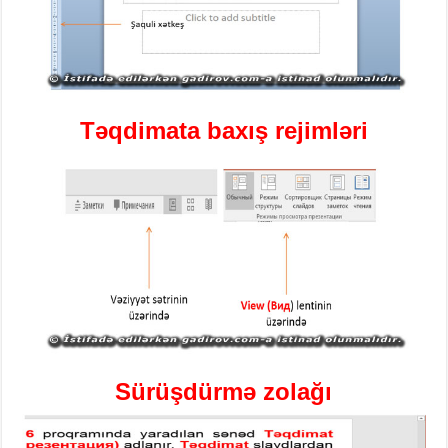
Təqdimata baxış rejimləri
Sürüşdürmə zolağı