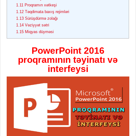
1.11
Proqramın xətkeşi
1.12
Təqdimata baxış rejimləri
1.13
Sürüşdürmə zolağı
1.14
Vəziyyət sətri
1.15
Miqyas düyməsi
PowerPoint 2016
proqramının təyinatı və
interfeysi