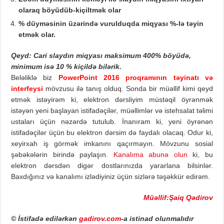
olaraq böyüdüb-kiçiltmək olar
%
düyməsinin üzərində vurulduqda miqyası %-
lə
təyin
etmək olar.
Qeyd: Cari slaydın miqyası maksimum 400% böyüdə,
minimum isə 10 % kiçildə bilərik.
Beləliklə biz
PowerPoint 2016 proqramının təyinatı və
interfeysi
mövzusu ilə tanış olduq. Sonda bir müəllif kimi qeyd
etmək istəyirəm ki, elektron dərsliyim müstəqil öyrənmək
istəyən yeni başlayan istifadəçilər, müəllimlər və istehsalat təlimi
ustaları üçün nəzərdə tutulub. İnanıram ki, yeni öyrənən
istifadəçilər üçün bu elektron dərsim də faydalı olacaq. Odur ki,
xeyirxah iş görmək imkanını qaçırmayın. Mövzunu sosial
şəbəkələrin birində paylaşın.
Kanalıma abunə olun
ki, bu
elektron dərsdən digər dostlarınızda yararlana bilsinlər.
Baxdığınız və kanalımı izlədiyiniz üçün sizlərə təşəkkür edirəm.
Müəllif:Şaiq Qədirov
© İstifadə edilərkən
gadirov.com
-a istinad olunmalıdır