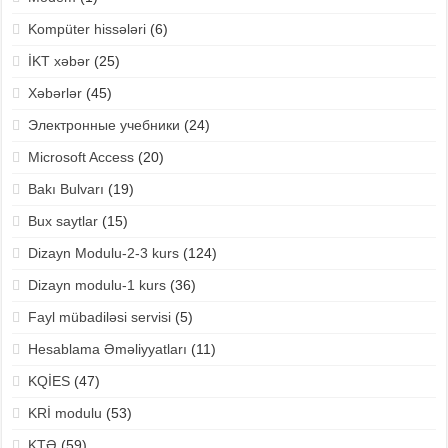
Kompüter hissələri
(6)
İKT xəbər
(25)
Xəbərlər
(45)
Электронные учебники
(24)
Microsoft Access
(20)
Bakı Bulvarı
(19)
Bux saytlar
(15)
Dizayn Modulu-2-3 kurs
(124)
Dizayn modulu-1 kurs
(36)
Fayl mübadiləsi servisi
(5)
Hesablama Əməliyyatları
(11)
KQİES
(47)
KRİ modulu
(53)
KTƏ
(59)