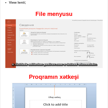
View
lenti
;
File
menyusu
Proqramın xətkeşi