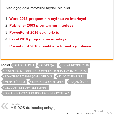
Sizə aşağıdakı mövzular faydalı ola bilər:
Word 2016 proqramının təyinatı və interfeysi
Publisher 2003 proqramının interfeysi
PowerPoint 2016 şəkillərlə iş
Excel 2016 proqramının interfeysi
PowerPoint 2016 obyektlərin formatlaşdırılması
Teqlər
#PESETEHSILI
#EVDEQAL
POWERPOINT 2016
POWERPOINT 2016 PROQRAMININ TƏYINATI VƏ INTERFEYSI
POWERPOINT 2016 ŞƏKILLƏRLƏ IŞ
KLAVIATURA ÜSULU
MENYU ÜSULU
OBYEKTLƏRIN YERININ
SIÇAN ÜSULU
ÖLÇÜLƏRININ DƏYIŞDIRILMƏSI
ŞƏKILLƏR ÜZƏRINDƏ APARILAN ƏMƏLIYYATLAR
Əvvəlki
MS-DOS-da kataloq anlayışı
Növbəti