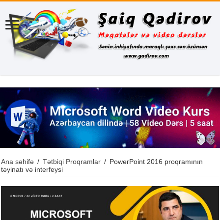
Ana səhifə
/
Tətbiqi Proqramlar
/
PowerPoint 2016 proqramının
təyinatı və interfeysi