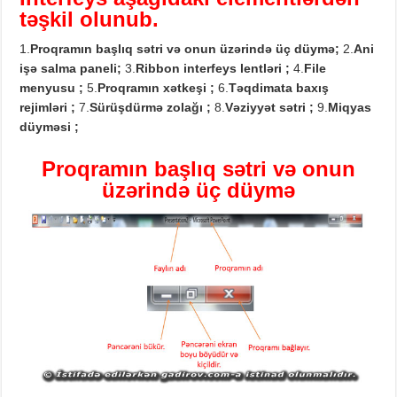
təşkil olunub.
1.
Proqramın başlıq sətri və onun üzərində üç düymə
;
2.
Ani
işə salma paneli
;
3.
Ribbon
interfeys lentləri
;
4.
File
menyusu
;
5.
Proqramın xətkeşi
;
6.
Təqdimata baxış
rejimləri
;
7.
Sürüşdürmə zolağı
;
8.
Vəziyyət sətri
;
9.
Miqyas
düyməsi
;
Proqramın başlıq sətri və onun
üzərində üç düymə