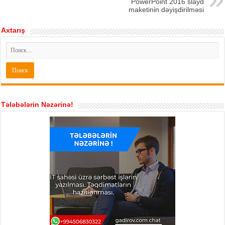
PowerPoint 2016 slayd
maketinin dəyişdirilməsi
Axtarış
Tələbələrin Nəzərinə!