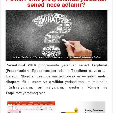
sənəd
necə adlanır?
PowerPoint
201
6
proqramında yaradılan sənəd
Təqdimat
(Presentation-
Презентация)
adlanır.
Təqdimat
slaydlardan
ibarətdir.
Slaydlar
üzərində müxtəlif obyektlər —
şəkil
,
mətn
,
diaqram
,
fiziki
sxem
və
qrafiklər
yerləşdirmək mümkündür.
İllüstrasiyaların
,
animasiyaların
,
səslərin
köməyi ilə
Təqdimat
yaratmaq olar.