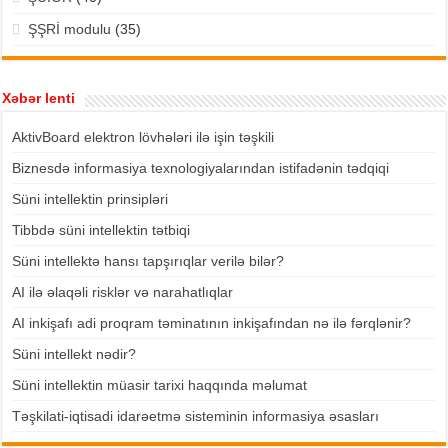
ŞŞRİ modulu
(35)
Xəbər lenti
AktivBoard elektron lövhələri ilə işin təşkili
Biznesdə informasiya texnologiyalarından istifadənin tədqiqi
Süni intellektin prinsipləri
Tibbdə süni intellektin tətbiqi
Süni intellektə hansı tapşırıqlar verilə bilər?
AI ilə əlaqəli risklər və narahatlıqlar
AI inkişafı adi proqram təminatının inkişafından nə ilə fərqlənir?
Süni intellekt nədir?
Süni intellektin müasir tarixi haqqında məlumat
Təşkilati-iqtisadi idarəetmə sisteminin informasiya əsasları