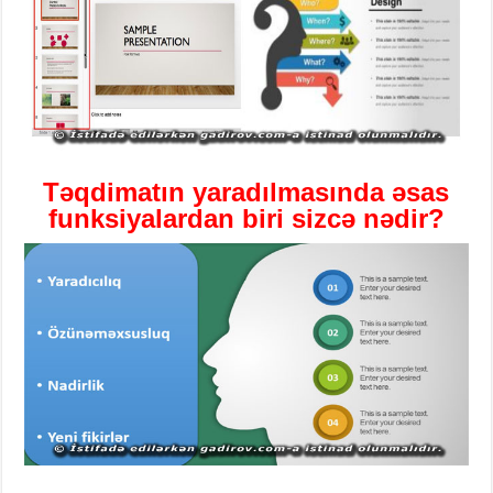
T
əqdimatın
yaradılmasında
əsas
funksiyalardan
biri sizcə nədir?