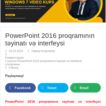
PowerPoint 2016 proqramının
təyinatı və interfeysi
03.02.2021
Tətbiqi Proqramlar
Комментарии
к записи PowerPoint 2016 proqramının təyinatı və interfeysi
отключены
0 Baxış
Paylaşmaq!
Facebook
Tweet
Email
PowerPoint 2016 proqramının təyinatı və interfeysi