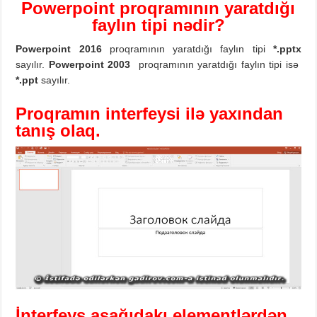
Po
werpoint
proqram
ının
yaratdığı
faylın tipi nədir?
Po
werpoint
201
6
proqramının yaratdığı faylın tipi
*.
pptx
sayılır.
Po
werpoint
20
03
proqramının yaratdığı faylın tipi isə
*.
ppt
sayılır.
Proqramın interfeysi ilə yaxından
tanış olaq.
İnterfeys aşağıdakı elementlərdən