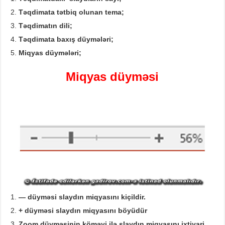
Təqdimata tətbiq olunan
tema
;
Təqdimatın dili
;
Təqdimata baxış düymələri
;
Miqyas düymələri
;
Miqyas düyməsi
—
düyməsi slaydın miqyasını kiçildir.
+
düyməsi slaydın miqyasını böyüdür
Zoom
düyməsinin köməyi ilə slaydın miqyasını ixtiyari