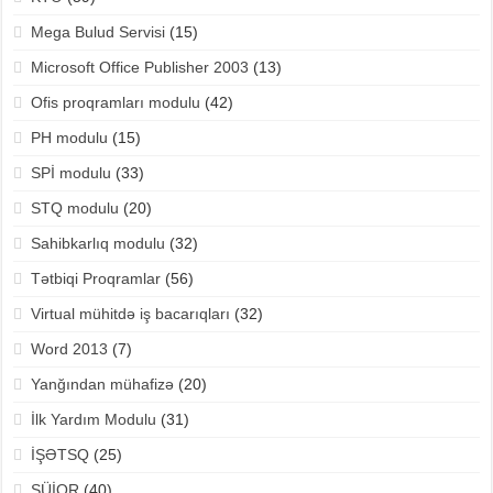
Mega Bulud Servisi
(15)
Microsoft Office Publisher 2003
(13)
Ofis proqramları modulu
(42)
PH modulu
(15)
SPİ modulu
(33)
STQ modulu
(20)
Sahibkarlıq modulu
(32)
Tətbiqi Proqramlar
(56)
Virtual mühitdə iş bacarıqları
(32)
Word 2013
(7)
Yanğından mühafizə
(20)
İlk Yardım Modulu
(31)
İŞƏTSQ
(25)
ŞÜİOR
(40)