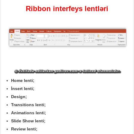
Ribbon
interfeys lentləri
Home
lenti
;
İnsert
lenti
;
Design
;
Transitions
lenti
;
Animations
lenti
;
Slide
S
how
lenti
;
Review
lenti
;