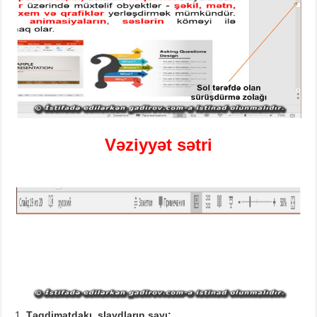
Vəziyyət sətri
Təqdimatdakı slaydların sayı
;