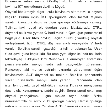
Вставить
sətrini seçirik. Gördüyümüz kimi təlimat adlanan
faylımız İKT qovluğunun daxilinə köçdü.
Obyekti köçürməyin digər üsulu klaviatura alternativi ilə həyata
keçirilir. Bunun üçün İKT qovluğunda olan təlimat faylının
surətini klaviatura üsulu ilə digər qovluğa köçürməyə çalışaq.
Təlimat faylı qeyd olunduqdan sonra klaviaturada
CTRL
düyməsi sıxılı vəziyyətdə
C
hərfi vurulur. Qovluğun pəncərəsini
bağlayırıq.
User files
qovluğu açılır. Surəti çıxarılmış obyekti
yerləşdirmək üçün
CTRL
düyməsi sıxılı vəziyyətdə
V
hərfi
vurulur. Beləliklə surətini çıxardığımız təlimat adlanan fayl
User
files
qovluğuna köçürüldü. Bu əməliyyatı digər üçüncü üsullada
təkrarlayaq. Bildiyimiz kimi
Windows 7
əməliyyat sisteminin
pəncərələrində menyu sətri adi vəziyyətdə görsənmir.
Pəncərəyə aid menyu sətrinin ekranda görsənməsi üçün
klaviaturada
ALT
düyməsi sıxılmalıdır. Beləliklə pəncərənin
yuxarı hissəsində menyu sətri yarandı. Pəncərədə olan
istənilən obyekt qeyd etdildikdən sonra
Правка
menyusuna
daxil olub,
Копировать
sətrini seçirik. Sonra surəti çıxarılmış
obyekti yerləşdirmək üçün məkan təyin edirik. Bizim
nümunəmizdə bu arxiv 2011 qovluğu olacaq. Həmin qovluğa
müraciət edərək açırıq. Yenidən
ALT
düyməsini sıxaraq menyu