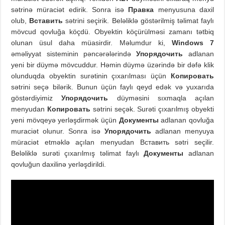
sətrinə müraciət edirik. Sonra isə
Правка
menyusuna daxil
olub,
Вставить
sətrini seçirik. Beləliklə göstərilmiş təlimat faylı
mövcud qovluğa köçdü. Obyektin köçürülməsi zamanı tətbiq
olunan üsul daha müasirdir. Məlumdur ki,
Windows 7
əməliyyat sisteminin pəncərələrində
Упорядочить
adlanan
yeni bir düymə mövcuddur. Həmin düymə üzərində bir dəfə klik
olunduqda obyektin surətinin çıxarılması üçün
Копировать
sətrini seçə bilərik. Bunun üçün faylı qeyd edək və yuxarıda
göstərdiyimiz
Упорядочить
düyməsini sıxmaqla açılan
menyudan
Копировать
sətrini seçək. Surəti çıxarılmış obyekti
yeni mövqeyə yerləşdirmək üçün
Документы
adlanan qovluğa
muraciət olunur. Sonra isə
Упорядочить
adlanan menyuya
müraciət etməklə açılan menyudan Вставить sətri seçilir.
Beləliklə surəti çıxarılmış təlimat faylı
Документы
adlanan
qovluğun daxilinə yerləşdirildi.