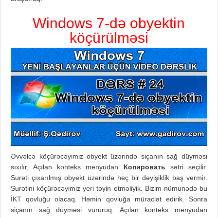
Windows 7-də obyektin
köçürülməsi
Əvvəlcə köçürəcəyimiz obyekt üzərində siçanın sağ düyməsi
sıxılır. Açılan konteks menyudan
Копировать
sətri seçilir.
Surəti çıxarılmış obyekt üzərində heç bir dəyişiklik baş vermir.
Surətini köçürəcəyimiz yeri təyin etməliyik. Bizim nümunədə bu
İKT qovluğu olacaq. Həmin qovluğa müraciət edirik. Sonra
siçanın sağ düyməsi vururuq. Açılan konteks menyudan