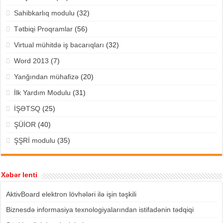
Sahibkarlıq modulu
(32)
Tətbiqi Proqramlar
(56)
Virtual mühitdə iş bacarıqları
(32)
Word 2013
(7)
Yanğından mühafizə
(20)
İlk Yardım Modulu
(31)
İŞƏTSQ
(25)
ŞÜİOR
(40)
ŞŞRİ modulu
(35)
Xəbər lenti
AktivBoard elektron lövhələri ilə işin təşkili
Biznesdə informasiya texnologiyalarından istifadənin tədqiqi