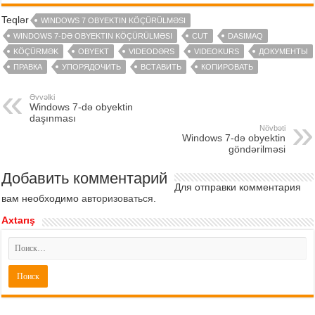
Teqlər
WINDOWS 7 OBYEKTIN KÖÇÜRÜLMƏSI
WINDOWS 7-DƏ OBYEKTIN KÖÇÜRÜLMƏSI
CUT
DASIMAQ
KÖÇÜRMƏK
OBYEKT
VIDEODƏRS
VIDEOKURS
ДОКУМЕНТЫ
ПРАВКА
УПОРЯДОЧИТЬ
ВСТАВИТЬ
КОПИРОВАТЬ
Əvvəlki
Windows 7-də obyektin
daşınması
Növbəti
Windows 7-də obyektin
göndərilməsi
Добавить комментарий
Для отправки комментария
вам необходимо
авторизоваться
.
Axtarış