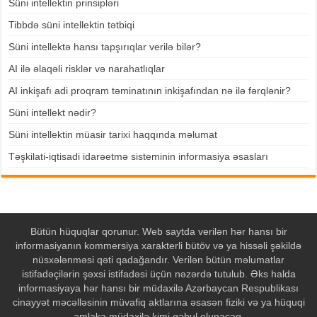
Süni intellektin prinsipləri
Tibbdə süni intellektin tətbiqi
Süni intellektə hansı tapşırıqlar verilə bilər?
AI ilə əlaqəli risklər və narahatlıqlar
AI inkişafı adi proqram təminatının inkişafından nə ilə fərqlənir?
Süni intellekt nədir?
Süni intellektin müasir tarixi haqqında məlumat
Təşkilati-iqtisadi idarəetmə sisteminin informasiya əsasları
Bütün hüquqlar qorunur. Web saytda verilən hər hansı bir
informasiyanın kommersiya xarakterli bütöv və ya hissəli şəkildə
nüsxələnməsi qəti qadağandır. Verilən bütün məlumatlar
istifadəçilərin şəxsi istifadəsi üçün nəzərdə tutulub. Əks halda
informasiyaya hər hansı bir müdaxilə Azərbaycan Respublikası
cinayyət məcəlləsinin müvafiq aktlarına əsasən fiziki və ya hüquqi
əmlaka müdaxilə kimi qəbul olunacaq.