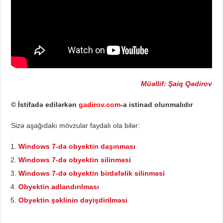
Müəllif: Şaiq Qədirov
© İstifadə edilərkən
gadirov.com
-a istinad olunmalıdır
Sizə aşağıdakı mövzular faydalı ola bilər:
Windows 7-də obyektin daşınması
Windows 7-də obyektin silinməsi
Windows 7-də obyektin birdəfəlik silinməsi
Obyektin adlandırılması
Obyektin şəklinin dəyişdirilməsi