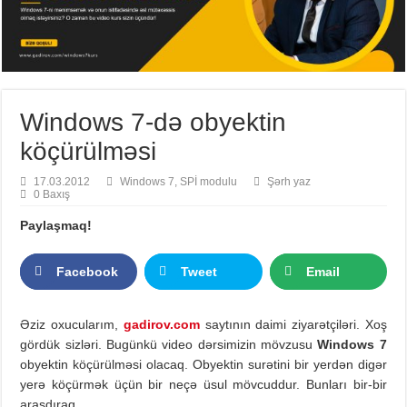
Windows 7-də obyektin
köçürülməsi
17.03.2012
Windows 7
,
SPİ modulu
Şərh yaz
0 Baxış
Paylaşmaq!
Facebook
Tweet
Email
Əziz oxucularım,
gadirov.com
saytının daimi ziyarətçiləri. Xoş
gördük sizləri. Bugünkü video dərsimizin mövzusu
Windows 7
obyektin köçürülməsi olacaq. Obyektin surətini bir yerdən digər
yerə köçürmək üçün bir neçə üsul mövcuddur. Bunları bir-bir
araşdıraq.