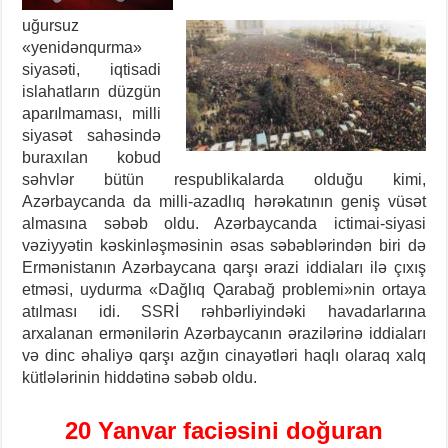
uğursuz
«yenidənqurma»
siyasəti, iqtisadi
islahatların düzgün
aparılmaması, milli
siyasət sahəsində
buraxılan kobud
səhvlər bütün respublikalarda olduğu kimi,
Azərbaycanda da milli-azadlıq hərəkatının geniş vüsət
almasına səbəb oldu. Azərbaycanda ictimai-siyasi
vəziyyətin kəskinləşməsinin əsas səbəblərindən biri də
Ermənistanın Azərbaycana qarşı ərazi iddiaları ilə çıxış
etməsi, uydurma «Dağlıq Qarabağ problemi»nin ortaya
atılması idi. SSRİ rəhbərliyindəki havadarlarına
arxalanan ermənilərin Azərbaycanın ərazilərinə iddiaları
və dinc əhaliyə qarşı azğın cinayətləri haqlı olaraq xalq
kütlələrinin hiddətinə səbəb oldu.
20 Yanvar faciəsini doğuran