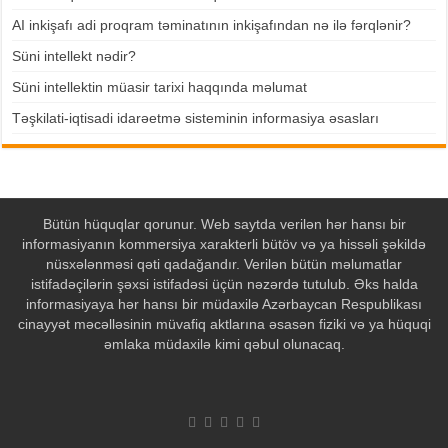
AI inkişafı adi proqram təminatının inkişafından nə ilə fərqlənir?
Süni intellekt nədir?
Süni intellektin müasir tarixi haqqında məlumat
Təşkilati-iqtisadi idarəetmə sisteminin informasiya əsasları
Bütün hüquqlar qorunur. Web saytda verilən hər hansı bir
informasiyanın kommersiya xarakterli bütöv və ya hissəli şəkildə
nüsxələnməsi qəti qadağandır. Verilən bütün məlumatlar
istifadəçilərin şəxsi istifadəsi üçün nəzərdə tutulub. Əks halda
informasiyaya hər hansı bir müdaxilə Azərbaycan Respublikası
cinayyət məcəlləsinin müvafiq aktlarına əsasən fiziki və ya hüquqi
əmlaka müdaxilə kimi qəbul olunacaq.