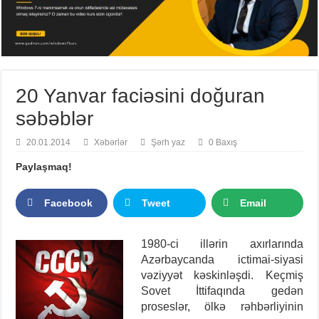
20 Yanvar faciəsini doğuran
səbəblər
20.01.2014
Xəbərlər
Şərh yaz
0 Baxış
Paylaşmaq!
Facebook
Tweet
Email
1980-ci illərin axırlarında
Azərbaycanda ictimai-siyasi
vəziyyət kəskinləşdi.
Keçmiş
Sovet İttifaqında gedən
proseslər, ölkə rəhbərliyinin