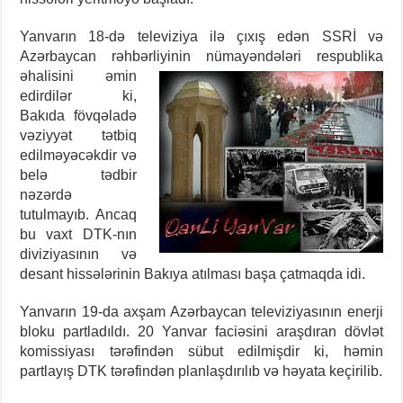
Yanvarın 18-də televiziya ilə çıxış edən SSRİ və
Azərbaycan rəhbərliyinin nümayəndələri respublika
əhalisini əmin
edirdilər ki,
Bakıda fövqəladə
vəziyyət tətbiq
edilməyəcəkdir və
belə tədbir
nəzərdə
tutulmayıb. Ancaq
bu vaxt DTK-nın
diviziyasının və
desant hissələrinin Bakıya atılması başa çatmaqda idi.
Yanvarın 19-da axşam Azərbaycan televiziyasının enerji
bloku partladıldı. 20 Yanvar faciəsini araşdıran dövlət
komissiyası tərəfindən sübut edilmişdir ki, həmin
partlayış DTK tərəfindən planlaşdırılıb və həyata keçirilib.