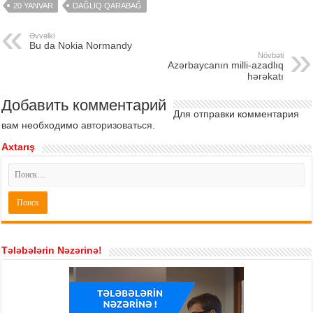
20 YANVAR
DAĞLIQ QARABAĞ
Əvvəlki
Bu da Nokia Normandy
Növbəti
Azərbaycanın milli-azadlıq
hərəkatı
Добавить комментарий
Для отправки комментария
вам необходимо
авторизоваться
.
Axtarış
Tələbələrin Nəzərinə!