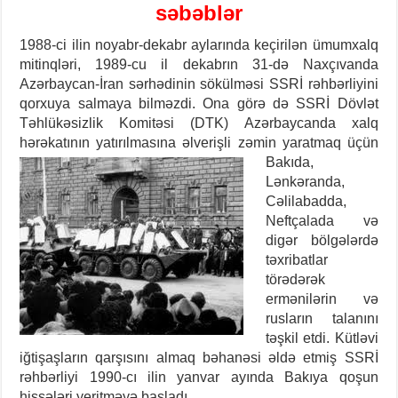
səbəblər
1988-ci ilin noyabr-dekabr aylarında keçirilən ümumxalq
mitinqləri, 1989-cu il dekabrın 31-də Naxçıvanda
Azərbaycan-İran sərhədinin sökülməsi SSRİ rəhbərliyini
qorxuya salmaya bilməzdi. Ona görə də SSRİ Dövlət
Təhlükəsizlik Komitəsi (DTK) Azərbaycanda xalq
hərəkatının yatırılmasına əlverişli zəmin
yaratmaq üçün
Bakıda,
Lənkəranda,
Cəlilabadda,
Neftçalada və
digər bölgələrdə
təxribatlar
törədərək
ermənilərin və
rusların talanını
təşkil etdi. Kütləvi
iğtişaşların qarşısını almaq bəhanəsi əldə etmiş SSRİ
rəhbərliyi 1990-cı ilin yanvar ayında Bakıya qoşun
hissələri yeritməyə başladı.