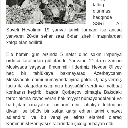
tətbiq
olunması
haqqında
SSRİ Ali
Soveti Heyətinin 19 yanvar tarixli fərmanı isə ancaq
yanvarın 20-də səhər saat 6-dan zirehli maşınlardan
xalqa elan edilirdi.
Elə həmin gün ərzində 5 nəfər dinc sakin imperiya
ordusu tərəfindən güllələndi. Yanvarın 21-də o zaman
Moskvada yaşayan ümummilli liderimiz Heydər Əliyev
heç bir təhlükəyə baxmayaraq, Azərbaycanın
Moskvadakı daimi nümayəndəliyinə gəldi. O, baş vermiş
faciə ilə əlaqədar xalqımıza başsağlığı verdi və mətbuat
konfransı keçirib, başda Qorbaçov olmaqla Bakıdakı
terror aktına rəvac verən hakimiyyət nümayəndələrini və
hərbçiləri cinayətkar, onların dinc əhaliyə tutduqları
divanı isə bütöv bir xalqa qarşı edilən tarixi cinayət
adlandırdı və bu vəhşiliyə etiraz əlaməti olaraq
Kommunist Partiyası sıralarından çıxdığını bəyan etdi.