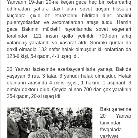
Yanvarın 19-dan 20-nə keçən gecə heç bir xəbərdarlıq
edilmədən şəhərə daxil olan sovet qoşun hissələri
küçələrə çıxıb öz etirazlarını bildirən dinc əhalini
pulemyotlardan və avtomatlardan atəşə tutdu. Həmin
gecə Bakının müxtəlif rayonlarında sovet əsgərləri
tərəfindən 121 insan qətlə yetirildi, 700-dən artıq
vətəndaş yaralandı və xəsarət aldı. Sonrakı günlər də
daxil olmaqla 132 nəfər həlak olmuşdur ki, onlardan da
123-ü kişi, 5-i qadın, 4-ü uşaq idi.
20 Yanvar faciəsində azərbaycanlılarla yanaşı, Bakıda
yaşayan 6 rus, 3 tatar, 3 yəhudi həlak olmuşdur. Həlak
olanların arasında 4 milis işçisi, 1 həkim, 1 aspirant, 3
elmlər doktoru olub. Qeydə alınan 700-dən çox yaralının
25-i qadın, 20-si uşaq idi.
Bakı şəhərinə
20 Yanvar
tarixindən
fövqəladə
vəziyyət