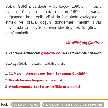
Sabiq SSRİ prezidenti M.Qorbaçov 1995-ci ilin aprel
ayında Türkiyədə səfərdə olarkən 1990-cı il yanvar
qırğınından bəhs edib, «Bakıda fövqəladə vəziyyət elan
etmək və oraya qoşun göndərmək mənim siyasi
həyatımda ən böyük səhvim idi» deyərək öz günahını
etiraf etmişdir.
Müəllif:Şaiq Qədirov
© İstifadə edilərkən
gadirov.com
-a istinad olunmalıdır
Sizə aşağıdakı mövzular faydalı ola bilər:
31 Mart — Azərbaycanlıların Soyqırımı Günüdür
Xocalı faciəsi haqqında məlumat
Azərbaycanda daxil olan trafikin orta sürəti
Teqlər
20 YANVAR FACIƏSI
20 YANVAR FACIƏSINI DOĞURAN SƏBƏBLƏR