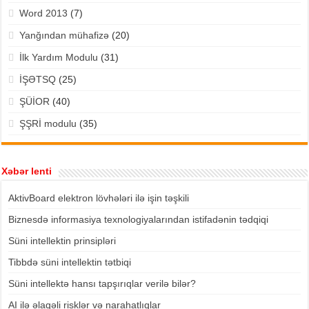
Word 2013
(7)
Yanğından mühafizə
(20)
İlk Yardım Modulu
(31)
İŞƏTSQ
(25)
ŞÜİOR
(40)
ŞŞRİ modulu
(35)
Xəbər lenti
AktivBoard elektron lövhələri ilə işin təşkili
Biznesdə informasiya texnologiyalarından istifadənin tədqiqi
Süni intellektin prinsipləri
Tibbdə süni intellektin tətbiqi
Süni intellektə hansı tapşırıqlar verilə bilər?
AI ilə əlaqəli risklər və narahatlıqlar