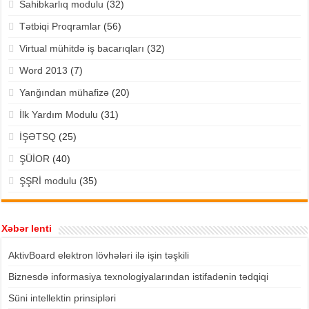
Sahibkarlıq modulu
(32)
Tətbiqi Proqramlar
(56)
Virtual mühitdə iş bacarıqları
(32)
Word 2013
(7)
Yanğından mühafizə
(20)
İlk Yardım Modulu
(31)
İŞƏTSQ
(25)
ŞÜİOR
(40)
ŞŞRİ modulu
(35)
Xəbər lenti
AktivBoard elektron lövhələri ilə işin təşkili
Biznesdə informasiya texnologiyalarından istifadənin tədqiqi
Süni intellektin prinsipləri