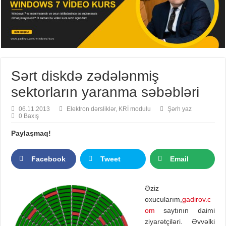
Sərt diskdə zədələnmiş
sektorların yaranma səbəbləri
06.11.2013
Elektron dərsliklər
,
KRİ modulu
Şərh yaz
0 Baxış
Paylaşmaq!
Facebook
Tweet
Email
Əziz
oxucularım,
gadirov.c
om
saytının daimi
ziyarətçiləri. Əvvəlki