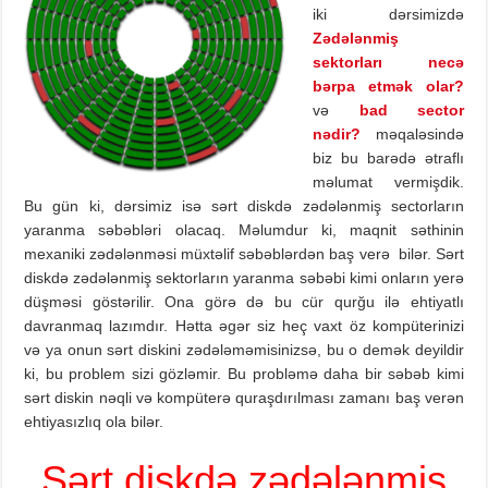
iki dərsimizdə
Zədələnmiş
sektorları necə
bərpa etmək olar?
və
bad sector
nədir?
məqaləsində
biz bu barədə ətraflı
məlumat vermişdik.
Bu gün ki, dərsimiz isə sərt diskdə zədələnmiş sectorların
yaranma səbəbləri olacaq. Məlumdur ki, maqnit səthinin
mexaniki zədələnməsi müxtəlif səbəblərdən baş verə bilər. Sərt
diskdə zədələnmiş sektorların yaranma səbəbi kimi onların yerə
düşməsi göstərilir. Ona görə də bu cür qurğu ilə ehtiyatlı
davranmaq lazımdır. Hətta əgər siz heç vaxt öz kompüterinizi
və ya onun sərt diskini zədələməmisinizsə, bu o demək deyildir
ki, bu problem sizi gözləmir. Bu probləmə daha bir səbəb kimi
sərt diskin nəqli və kompüterə quraşdırılması zamanı baş verən
ehtiyasızlıq ola bilər.
Sərt diskdə zədələnmiş