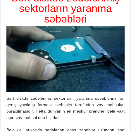
sektorların yaranma
səbəbləri
Sərt diskdə zədələnmiş sektorların yaranma səbəblərinin ən
geniş yayılmış forması istehsalçı tərəfindən zay məhsulun
buraxılmasıdır. Hətta dünyanın ən məşhur brendləri belə vaxt
aşırı zay məhsul edə bilərlər.
Beləliklə, yuxarıda sadalanan əsas səbəblər üzündən sərt