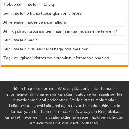
Tibbdə süni intellektin tətbiqi
Süni intellektə hansı tapşırıqlar verilə bilər?
AI ilə əlaqəli risklər və narahatlıqlar
AI inkişafı adi proqram təminatının inkişafından nə ilə fərqlənir?
Süni intellekt nədir?
Süni intellektin müasir tarixi haqqında məlumat
Təşkilati-iqtisadi idarəetmə sisteminin informasiya əsasları
Bütün hüquqlar qorunur. Web saytda verilən hər hansı bir
informasiyanın kommersiya xarakterli bütöv və ya hissəli şəkildə
nüsxələnməsi qəti qadağandır. Verilən bütün məlumatlar
istifadəçilərin şəxsi istifadəsi üçün nəzərdə tutulub. Əks halda
informasiyaya hər hansı bir müdaxilə Azərbaycan Respublikası
cinayyət məcəlləsinin müvafiq aktlarına əsasən fiziki və ya hüquqi
əmlaka müdaxilə kimi qəbul olunacaq.