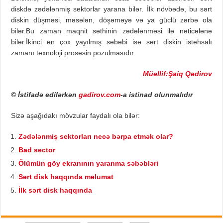
diskdə zədələnmiş sektorlar yarana bilər. İlk növbədə, bu sərt
diskin düşməsi, məsələn, döşəməyə və ya güclü zərbə ola
bilər.Bu zaman maqnit səthinin zədələnməsi ilə nəticələnə
bilər.İkinci ən çox yayılmış səbəbi isə sərt diskin istehsalı
zamanı texnoloji prosesin pozulmasıdır.
Müəllif:Şaiq Qədirov
© İstifadə edilərkən
gadirov.com
-a istinad olunmalıdır
Sizə aşağıdakı mövzular faydalı ola bilər:
Zədələnmiş sektorları necə bərpa etmək olar?
Bad sector
Ölümün göy ekranının yaranma səbəbləri
Sərt disk haqqında məlumat
İlk sərt disk haqqında