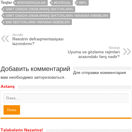
Teqlər
#DERSDENQALMA
#EVDEQAL
8BPL
SƏRT DISKDƏ ZƏDƏLƏNMIŞ SEKTORLARIN
SƏRT DISKDƏ ZƏDƏLƏNMIŞ SEKTORLARIN YARANMA SƏBƏBLƏRI
BAD SEKTORLARIN YARANMA SEBEBLERI
Əvvəlki
Reestrin defraqmentasiyası
lazımdırmı?
Növbəti
Uyuma və gözləmə rejimləri
arasındakı fərq nədir?
Добавить комментарий
Для отправки комментария
вам необходимо
авторизоваться
.
Axtarış
Tələbələrin Nəzərinə!