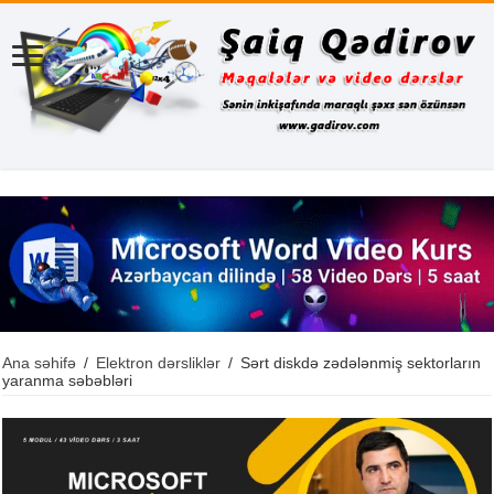
Ana səhifə
/
Elektron dərsliklər
/
Sərt diskdə zədələnmiş sektorların
yaranma səbəbləri