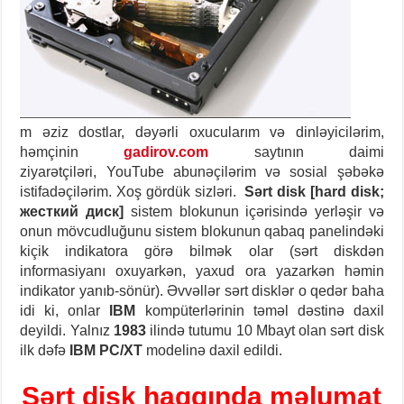
m əziz dostlar, dəyərli oxucularım və dinləyicilərim,
həmçinin
gadirov.com
saytının daimi
ziyarətçiləri, YouTube abunəçilərim və sosial şəbəkə
istifadəçilərim. Xoş gördük sizləri.
Sərt disk [hard disk;
жесткий диск]
sistem blokunun içərisində yerləşir və
onun mövcudluğunu sistem blokunun qabaq panelindəki
kiçik indikatora görə bilmək olar (sərt diskdən
informasiyanı oxuyarkən, yaxud ora yazarkən həmin
indikator yanıb-sönür).
Əvvəllər sərt disklər o qedər baha
idi ki, onlar
IBM
kompüterlərinin təməl dəstinə daxil
deyildi. Yalnız
1983
ilində tutumu 10 Mbayt olan sərt disk
ilk dəfə
IBM PC/XT
modelinə daxil edildi.
Sərt disk haqqında məlumat