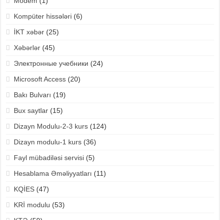
Modem
(1)
Kompüter hissələri
(6)
İKT xəbər
(25)
Xəbərlər
(45)
Электронные учебники
(24)
Microsoft Access
(20)
Bakı Bulvarı
(19)
Bux saytlar
(15)
Dizayn Modulu-2-3 kurs
(124)
Dizayn modulu-1 kurs
(36)
Fayl mübadiləsi servisi
(5)
Hesablama Əməliyyatları
(11)
KQİES
(47)
KRİ modulu
(53)