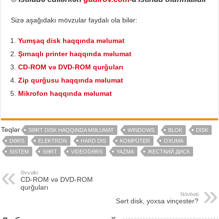
Sizə aşağıdakı mövzular faydalı ola bilər:
Yumşaq disk haqqında məlumat
Şırnaqlı printer haqqında məlumat
CD-ROM və DVD-ROM qurğuları
Zip qurğusu haqqında məlumat
Mikrofon haqqında məlumat
Teqlər
SƏRT DISK HAQQINDA MƏLUMAT
WINDOWS
BLOK
DISK
DƏRS
ELEKTRON
HARD DIS
KOMPÜTER
OXUMA
SISTEM
SƏRT
VIDEODƏRS
YAZMA
ЖЕСТКИЙ ДИСК
Əvvəlki
CD-ROM və DVD-ROM
qurğuları
Növbəti
Sərt disk, yoxsa vinçester?