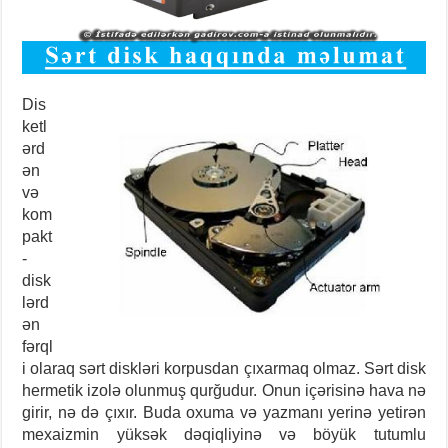
Dis
ketl
ərd
ən
və
kom
pakt
-
disk
lərd
ən
fərql
i olaraq sərt diskləri korpusdan çıxarmaq olmaz. Sərt disk
hermetik izolə olunmuş qurğudur. Onun içəri
sinə hava nə
girir, nə də çıxır. Buda oxuma və yazmanı yerinə yetirən
mexaizmin yüksək dəqiqliyinə və böyük tutumlu