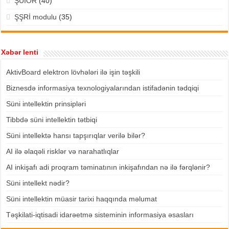
ŞÜİOR
(40)
ŞŞRİ modulu
(35)
Xəbər lenti
AktivBoard elektron lövhələri ilə işin təşkili
Biznesdə informasiya texnologiyalarından istifadənin tədqiqi
Süni intellektin prinsipləri
Tibbdə süni intellektin tətbiqi
Süni intellektə hansı tapşırıqlar verilə bilər?
AI ilə əlaqəli risklər və narahatlıqlar
AI inkişafı adi proqram təminatının inkişafından nə ilə fərqlənir?
Süni intellekt nədir?
Süni intellektin müasir tarixi haqqında məlumat
Təşkilati-iqtisadi idarəetmə sisteminin informasiya əsasları