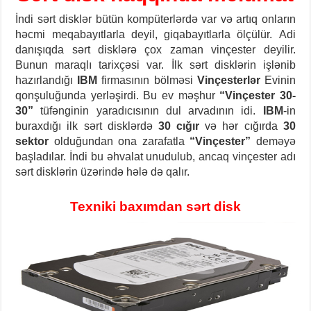
İndi sərt disklər bütün kompüterlərdə var və artıq onların
həcmi meqabayıtlarla deyil, giqabayıtlarla ölçülür.
Adi
danışıqda sərt disklərə çox zaman vinçester deyilir.
Bunun maraqlı tarixçəsi var.
İlk sərt disklərin işlənib
hazırlandığı
IBM
firmasının bölməsi
Vinçesterlər
Evinin
qonşuluğunda yerləşirdi. Bu ev məşhur
“Vinçester 30-
30”
tüfənginin yaradıcısının dul arvadının idi.
IBM
-in
buraxdığı ilk sərt disklərdə
30
cığır
və hər cığırda
30
sektor
olduğundan ona zarafatla
“Vinçester”
deməyə
başladılar. İndi bu əhvalat unudulub, ancaq vinçester adı
sərt disklərin üzərində hələ də qalır.
Texniki baxımdan sərt disk