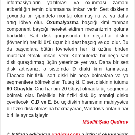
informasiyaların yazılması və oxunması zamanı
etibarlılığın təmin olunmasına imkan verir.
Sərt disklərin
çoxunda bir şipindelə montaj olunmuş iki və ya daha
artıq löhvə olur.
Oxuma/yazma
başcığı kimi tanınan
component başcığı hərəkət etdirən mexanizmin qoluna
bərkidilir. Sərt disk qurğusunda bir neçə-hər diskin
(lövhənin) hər iki üzü üçün bir dəst başcıq və qol olur. Bu
da başcıqlara bütün lövhələrin hər iki üzünə birdən
müraciət etmək imkanı verir.
Kompüterdə bir neçə sərt
disk quraşdırmaq üçün yetərincə yer var. Daha bir sərt
disk artırsanız, o sistemdə
D diski
kimi tanınacaq.
Eləcədə bir fiziki sərt diski bir neçə bölmələrə və ya
seqmentlərə bölmək olar.
Tutaq ki, C sərt diskinin tutumu
60 Gbayt
dır. Onu hər biri 20 Gbayt olmaqla üç seqmentə
bölmək olar. Beləliklə, bir fiziki disk üç məntiqi diskə
çevriləcək:
C,D və E
. Bu üç diskin hamısının mahiyyətcə
bir fiziki disk olmasına baxmayaraq, Windows onların hər
biri ilə ayrıca işləyir.
Müəllif:Şaiq Qədirov
© İstifadə edilərkən
gadirov.com
-a istinad olunmalıdır