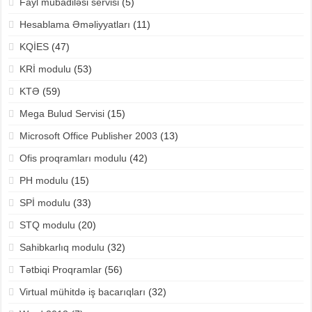
Fayl mübadiləsi servisi
(5)
Hesablama Əməliyyatları
(11)
KQİES
(47)
KRİ modulu
(53)
KTƏ
(59)
Mega Bulud Servisi
(15)
Microsoft Office Publisher 2003
(13)
Ofis proqramları modulu
(42)
PH modulu
(15)
SPİ modulu
(33)
STQ modulu
(20)
Sahibkarlıq modulu
(32)
Tətbiqi Proqramlar
(56)
Virtual mühitdə iş bacarıqları
(32)