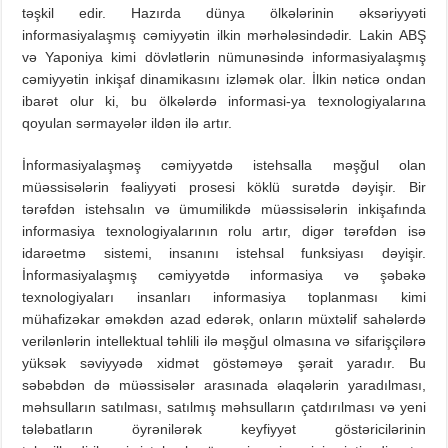
təşkil edir. Hazırda dünya ölkələrinin əksəriyyəti
informasiyalaşmış cəmiyyətin ilkin mərhələsindədir. Lakin ABŞ
və Yaponiya kimi dövlətlərin nümunəsində informasiyalaşmış
cəmiyyətin inkişaf dinamikasını izləmək olar. İlkin nəticə ondan
ibarət olur ki, bu ölkələrdə informasi-ya texnologiyalarına
qoyulan sərmayələr ildən ilə artır.
İnformasiyalaşməş cəmiyyətdə istehsalla məşğul olan
müəssisələrin fəaliyyəti prosesi köklü surətdə dəyişir. Bir
tərəfdən istehsalın və ümumilikdə müəssisələrin inkişafında
informasiya texnologiyalarının rolu artır, digər tərəfdən isə
idarəetmə sistemi, insanını istehsal funksiyası dəyişir.
İnformasiyalaşmış cəmiyyətdə informasiya və şəbəkə
texnologiyaları insanları informasiya toplanması kimi
mühafizəkar əməkdən azad edərək, onların müxtəlif sahələrdə
verilənlərin intellektual təhlili ilə məşğul olmasına və sifarişçilərə
yüksək səviyyədə xidmət göstəməyə şərait yaradır. Bu
səbəbdən də müəssisələr arasınada əlaqələrin yaradılması,
məhsulların satılması, satılmış məhsulların çatdırılması və yeni
tələbatların öyrənilərək keyfiyyət göstəricilərinin