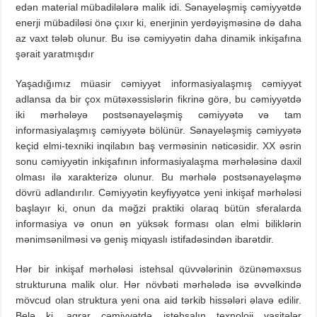
edən material mübadilələrə malik idi. Sənayeləşmiş cəmiyyətdə
enerji mübadiləsi önə çıxır ki, enerjinin yerdəyişməsinə də daha
az vaxt tələb olunur. Bu isə cəmiyyətin daha dinamik inkişafına
şərait yaratmışdır
Yaşadığımız müasir cəmiyyət informasiyalaşmış cəmiyyət
adlansa da bir çox mütəxəssislərin fikrinə görə, bu cəmiyyətdə
iki mərhələyə postsənayeləşmiş cəmiyyətə və tam
informasiyalaşmış cəmiyyətə bölünür. Sənayeləşmiş cəmiyyətə
keçid elmi-texniki inqilabın baş verməsinin nəticəsidir. XX əsrin
sonu cəmiyyətin inkişafının informasiyalaşma mərhələsinə daxil
olması ilə xarakterizə olunur. Bu mərhələ postsənayeləşmə
dövrü adlandırılır. Cəmiyyətin keyfiyyətcə yeni inkişaf mərhələsi
başlayır ki, onun da məğzi praktiki olaraq bütün sferalarda
informasiya və onun ən yüksək forması olan elmi biliklərin
mənimsənilməsi və geniş miqyaslı istifadəsindən ibarətdir.
Hər bir inkişaf mərhələsi istehsal qüvvələrinin özünəməxsus
strukturuna malik olur. Hər növbəti mərhələdə isə əvvəlkində
mövcud olan struktura yeni ona aid tərkib hissələri əlavə edilir.
Belə ki, aqrar cəmiyyətdə istehsalın texnoloji vasitələr