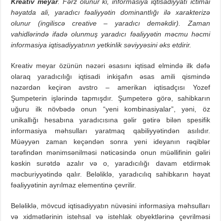
Kreativ meyar
. Fərz olunur ki, informasiya iqtisadiyyatı ictimai
həyatda ali, yaradıcı fəaliyyətin dominantlığı ilə xarakterizə
olunur (ingiliscə creative – yaradıcı deməkdir). Zaman
vahidlərində ifadə olunmuş yaradıcı fəaliyyətin məcmu həcmi
informasiya iqtisadiyyatının yetkinlik səviyyəsini əks etdirir.
Kreativ meyar özünün nəzəri əsasını iqtisad elmində ilk dəfə
olaraq yaradıcılığı iqtisadi inkişafın əsas amili qismində
nəzərdən keçirən avstro – amerikan iqtisadçısı Yozef
Şumpeterin işlərində tapmışdır. Şumpeterə görə, sahibkarın
uğuru ilk növbədə onun “yeni kombinasiyalar”, yəni, öz
unikallığı hesabına yaradıcısına gəlir gətirə bilən spesifik
informasiya məhsulları yaratmaq qabiliyyətindən asılıdır.
Müəyyən zaman keçəndən sonra yeni ideyanın rəqiblər
tərəfindən mənimsənilməsi nəticəsində onun müəllifinin gəliri
kəskin surətdə azalır və o, yaradıcılığı davam etdirmək
məcburiyyətində qalır. Beləliklə, yaradıcılıq sahibkarın həyat
fəaliyyətinin ayrılmaz elementinə çevrilir.
Beləliklə, mövcud iqtisadiyyatın nüvəsini informasiya məhsulları
və xidmətlərinin istehsal və istehlak obyektlərinə çevrilməsi