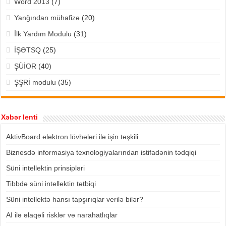
Word 2013
(7)
Yanğından mühafizə
(20)
İlk Yardım Modulu
(31)
İŞƏTSQ
(25)
ŞÜİOR
(40)
ŞŞRİ modulu
(35)
Xəbər lenti
AktivBoard elektron lövhələri ilə işin təşkili
Biznesdə informasiya texnologiyalarından istifadənin tədqiqi
Süni intellektin prinsipləri
Tibbdə süni intellektin tətbiqi
Süni intellektə hansı tapşırıqlar verilə bilər?
AI ilə əlaqəli risklər və narahatlıqlar