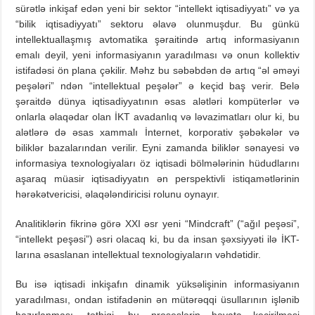
sürətlə inkişaf edən yeni bir sektor “intellekt iqtisadiyyatı” və ya
“bilik iqtisadiyyatı” sektoru əlavə olunmuşdur. Bu günkü
intellektuallaşmış avtomatika şəraitində artıq informasiyanın
emalı deyil, yeni informasiyanın yaradılması və onun kollektiv
istifadəsi ön plana çəkilir. Məhz bu səbəbdən də artıq “əl əməyi
peşələri” ndən “intellektual peşələr” ə keçid baş verir. Belə
şəraitdə dünya iqtisadiyyatının əsas alətləri kompüterlər və
onlarla əlaqədar olan İKT avadanlıq və ləvazimatları olur ki, bu
alətlərə də əsas xammalı İnternet, korporativ şəbəkələr və
biliklər bazalarından verilir. Eyni zamanda biliklər sənayesi və
informasiya texnologiyaları öz iqtisadi bölmələrinin hüdudlarını
aşaraq müasir iqtisadiyyatın ən perspektivli istiqamətlərinin
hərəkətvericisi, əlaqələndiricisi rolunu oynayır.
Analitiklərin fikrinə görə XXI əsr yeni “Mindcraft” (“ağıl peşəsi”,
“intellekt peşəsi”) əsri olacaq ki, bu da insan şəxsiyyəti ilə İKT-
larına əsaslanan intellektual texnologiyaların vəhdətidir.
Bu isə iqtisadi inkişafın dinamik yüksəlişinin informasiyanın
yaradılması, ondan istifadənin ən mütərəqqi üsullarının işlənib
hazırlanması, tətbiqi, bu proseslərin həyata keçirilməsi