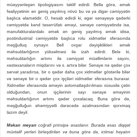
müəyyənləşən tipologiyasını təklif edirdi. Bellə görə, əmək
fəaliyyətinin ən geniş yayılmış növü bu və ya digər cəmiyyətin
başlıca əlamətidir. O, hesab edirdi ki, əgər sənayeyə qədərki
cəmiyyətdə kənd təsərrüfatı əməyi, sənaye cəmiyyətində isə,
manufakturalardakı əmək ən geniş yayılmış əmək idisə,
postindustrial cəmiyyətdə başlıca rolu xidmətlər sferasında
məşğulluq oynayır. Bell oxşar dəyişiklikləri əmək
məhsuldarlığının yüksəlməsi ilə izah edirdi. Belə ki,
məhsuldarlığın artımı ilə cəmiyyət müəllimlərin sayını,
xəstəxanaların miqdarını və s. artıra bilər. Sənaye nə qədər çox
sərvət yaradırsa, bir o qədər daha çox xidmətlər göstərilə bilər
və sənaye bir o qədər çox işçiləri xidmətlər sferasına buraxar.
Xidmətlər sferasında əməyin avtomatlaşdırılması xüsusilə çətin
olduğundan, onun işçilərinin sayı sənaye əməyinin
məhsuldarlığının artımı qədər çoxalacaq. Buna görə də,
məşğulluğun əhəmiyyətli dərəcədə azalmasından qorxmaq
lazım deyil.
Məkan meyarı
coğrafi prinsipə əsaslanır. Burada əsas diqqət
müxtəlif yerləri birləşdirilən və buna görə də, ictimai həyatın