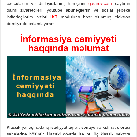
oxucularım və dinləyicilərim, həmçinin
gadirov.com
saytının
daimi ziyarətçiləri, youtube abunəçilərim və sosial şəbəkə
istifadəçilərim sizləri
İKT
moduluna həsr olunmuş elektron
dərsliyində salamlayıram.
İnformasiya cəmiyyəti
haqqında məlumat
Klassik yanaşmada iqtisadiyyat aqrar, sənaye və xidmət sferası
sahələrinə bölünür. Hazırki dövrdə isə bu üç klassik sektora