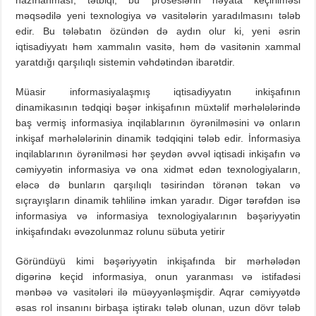
məqsədilə yeni texnologiya və vasitələrin yaradılmasını tələb
edir. Bu tələbatın özündən də aydın olur ki, yeni əsrin
iqtisadiyyatı həm xammalın vasitə, həm də vasitənin xammal
yaratdığı qarşılıqlı sistemin vəhdətindən ibarətdir.
Müasir informasiyalaşmış iqtisadiyyatın inkişafının
dinamikasının tədqiqi bəşər inkişafının müxtəlif mərhələlərində
baş vermiş informasiya inqilablarının öyrənilməsini və onların
inkişaf mərhələlərinin dinamik tədqiqini tələb edir. İnformasiya
inqilablarının öyrənilməsi hər şeydən əvvəl iqtisadi inkişafın və
cəmiyyətin informasiya və ona xidmət edən texnologiyaların,
eləcə də bunların qarşılıqlı təsirindən törənən təkan və
sıçrayışların dinamik təhlilinə imkan yaradır. Digər tərəfdən isə
informasiya və informasiya texnologiyalarının bəşəriyyətin
inkişafındakı əvəzolunmaz rolunu sübuta yetirir
Göründüyü kimi bəşəriyyətin inkişafında bir mərhələdən
digərinə keçid informasiya, onun yaranması və istifadəsi
mənbəə və vasitələri ilə müəyyənləşmişdir. Aqrar cəmiyyətdə
əsas rol insanını birbaşa iştirakı tələb olunan, uzun dövr tələb