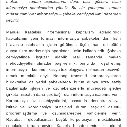
məkan – zaman aspektlərinə dərin təsir göstərə bilən
informasiya şəbəkələrinə yönəlir. Bu cür yanaşma zamanı
müasir cəmiyyət informasiya – şəbəkə cəmiyyəti kimi nəzərdən
keçirilir.
Manuel Kastelsin informasional kapitalizm adlandırdığı
kapitalizmin yeni forması informasiya şəbəkələrindən həm
bilavasitə istehsalda işlərin görülməsi üçün, həm də bütün
dünya üzrə marketinqin aparılması üçün istifadə edir. Şəbəkə
cəmiyyətində işgüzar aktivlik real zamanda məkan
məhdudiyyətləri olmadan baş verir ki, bunu da inkişaf etmiş
informasiya – kommunikasiya texnologiyaları olmadan təsəvvür
etmək mümkün deyil. Nəhəng transmilli korporasiyalarda
bürokratiya öz yerini şəbəkələrdə bütün dünya üzrə saziş
bağlamaqla işləyən və özünəbənzərlərlə müvəqqəti işlədiyi
şirkətə nisbətən daha çox bağlı olan informasiya işçilərinə verir.
Korporasiya öz səlahiyyətlərini, əsasında desentralizasiya,
iştirak və koordinasiya prinsipləri duran, təşkilati özünü-
proqramlaşdırma və özünüidarəetmə vahidlərinə verir.
Rəqabətin qloballaşması böyük korporasiyanı müxtəlifcinsli
şəbəkələr toruna çevirir. Kastels hesab etmirdi ki, qlobal