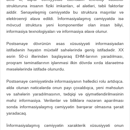
strukturuna insanın fiziki imkanları, əl alətləri, təbii faktorlar
aiddir. Sənayeləşmiş cəmiyyətdə bu struktura maşınlar və
elektroenrji əlavə edildi. İnformasiyalaşmış cəmiyyətdə isə
mövcud struktura yeni komponentlər olan insan biliyi,
informasiya texnologiyaları və informasiya əlavə olunur.
Postsənaye dövrünün əsas xüsusiyyəti informasiyadan
istifadənin həyatın müxtəlif sahələrində geniş istifadədir. XX
əsrin 50-ci illərindən başlayaraq EHM-larının yaradılması,
proqram təminatlarının işlənməsi ilkin dövrdə xırda idarəetmə
məsələlərində istifadə olunurdu.
Postsənaye cəmiyyətində informasiyanın həlledici rolu artdıqca.
əldə olunan nəticələrdə onun payı çoxaldıqca, yeni məhsulun
və sahələrin yaradılmasının, tədqiqi və qiymətləndirilməsinin
məhz informasiya. Verilənlər və biliklərə nəzərən aparılması
sonda informasiyalaşmış cəmiyyətin bərqərar olmasına şərait
yaradacaq.
İnformasiyalaşmış cəmiyyətin xarakterik xüsusiyyəti onun