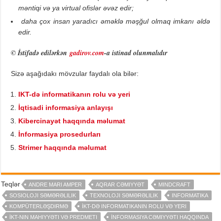
məntiqi və ya virtual ofislər əvəz edir;
daha çox insan yaradıcı əməklə məşğul olmaq imkanı əldə
edir.
© İstifadə edilərkən
gadirov.com
-a istinad olunmalıdır
Sizə aşağıdakı mövzular faydalı ola bilər:
IKT-də informatikanın rolu və yeri
İqtisadi informasiya anlayışı
Kibercinayət haqqında məlumat
İnformasiya prosedurları
Strimer haqqında məlumat
Teqlər
ANDRE MARI AMPER
AQRAR CƏMIYYƏT
MINDCRAFT
SOSIOLOJI SƏMƏRƏLILIK
TEXNOLOJI SƏMƏRƏLILIK
INFORMATIKA
KOMPÜTERLƏŞDIRMƏ
İKT-DƏ INFORMATIKANIN ROLU VƏ YERI
İKT-NIN MAHIYYƏTI VƏ PREDMETI
İNFORMASIYA CƏMIYYƏTI HAQQINDA