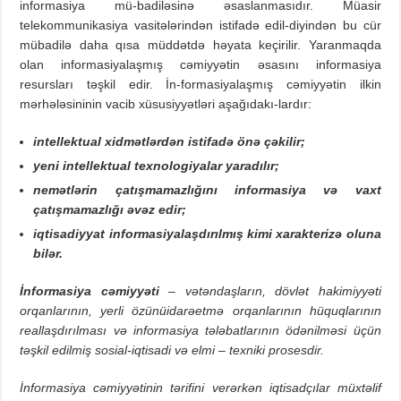
informasiya mü-badiləsinə əsaslanmasıdır. Müasir
telekommunikasiya vasitələrindən istifadə edil-diyindən bu cür
mübadilə daha qısa müddətdə həyata keçirilir. Yaranmaqda
olan informasiyalaşmış cəmiyyətin əsasını informasiya
resursları təşkil edir. İn-formasiyalaşmış cəmiyyətin ilkin
mərhələsininin vacib xüsusiyyətləri aşağıdakı-lardır:
intellektual xidmətlərdən istifadə önə çəkilir;
yeni intellektual texnologiyalar yaradılır;
nemətlərin çatışmamazlığını informasiya və vaxt
çatışmamazlığı əvəz edir;
iqtisadiyyat informasiyalaşdırılmış kimi xarakterizə oluna
bilər.
İnformasiya cəmiyyəti
– vətəndaşların, dövlət hakimiyyəti
orqanlarının, yerli özünüidarəetmə orqanlarının hüquqlarının
reallaşdırılması və informasiya tələbatlarının ödənilməsi üçün
təşkil edilmiş sosial-iqtisadi və elmi – texniki prosesdir.
İnformasiya cəmiyyətinin tərifini verərkən iqtisadçılar müxtəlif