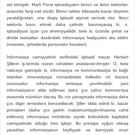
aid etmişdir. Mark Porat iqtisadiyyatın birinci və ikinci sektorları
arasında fərqi irəli sürdü. Birinci sektor bilavasitə bazar dəyərini
yaratdığından, ona dəqiq iqtisadi qiymət vermək olur. İkinci
sektorla bunu etmək daha çətindir, baxmayaraq ki, o,
iqtisadiyyat üçün çox əhəmiyyətlidir, belə ki, özündə şirkət və
dövlət təsisatları daxilindəki informasiya fəaliyyətini əks etdirir
(məsələn, şirkətlərdə personalın hissələri).
İnformasiya cəmiyyətinin tərifindəki iqtisadi meyar Herbert
Şillerin iş-lərində nəzəri cəhətdən əsaslandırılmışdır. O, belə
nəticəyə gəlmişdir ki, informasiya və kommunikasiya ilə bağlı
istənilən innovasiyaya münasibətdə həlledici rol bazara
məxsusdur: informasiya əmtəəyə çevrilməlidir, yəni
informasiyanın əldə edilməsi daha çox yalnız kommersiya
əsasında mümkün olacaq. Bu cür yanaşmada informasiya daha
çox digər əmtəələrə bənzədiləcək. Şiller iddia edirdi ki, bazar
prinsipləri (daha çox gəlirin maksimumlaşdırılmasına cəhd
edilməsi) informasiya mühitində eynilə bütövlükdə kapitalist
cəmiyyətində olduğu kimi işləyir. Bu prinsipə uyğun olaraq
yaradılan informasiyanın keyfiyyəti və kəmiyyəti onun