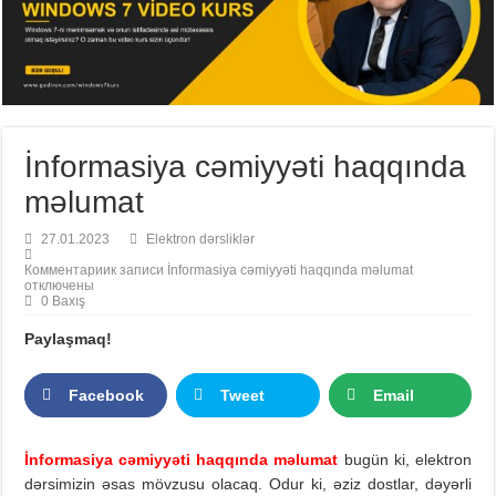
İnformasiya cəmiyyəti haqqında
məlumat
27.01.2023
Elektron dərsliklər
Комментарии
к записи İnformasiya cəmiyyəti haqqında məlumat
отключены
0 Baxış
Paylaşmaq!
Facebook
Tweet
Email
İnformasiya cəmiyyəti haqqında məlumat
bugün ki, elektron
dərsimizin əsas mövzusu olacaq. Odur ki, əziz dostlar, dəyərli