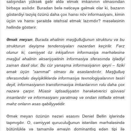
satışından yüksək gəlir əldə etmək imkanının olmasından
birbaşa asılıdır. Buradan belə nəticəyə gəlmək olar ki, bazarın
göstərdiyi təzyiq özünü daha çox hansı növ informasiyanı, kimin
üçün və hansı şəraitdə istehsal etmək lazımdır? məsələsinin
həllində göstərir.
Əmək meyarı
. Burada əhalinin məşğulluğunun strukturu və bu
strukturun dəyişmə tendensiyaları nəzərdən keçirilir. Fərz
olunur ki, cəmiyyət öz inkişafının informasiya mərhələsinə
məşğul əhalinin əksəriyyətinin informasiya sferasında işlədiyi
zaman daxil olur. Bu cür yanaşma informasiyanın qeyri – fiziki
əmək üçün “xammal” olması ilə əsaslandırılır. Məşğulluq
sferasındakı dəyişikliklərdə informasiya texnologiyalarının təsiri
deyil, informasiyanın transformasiya imkanlarının rolu daha çox
nəzərə çarpır. Müasir iqtisadiyyatın hərəkətverici qüvvəsi
insanlardır və informasiyanı yaratmaq və ondan istifadə etmək
məhz onların əsas qabiliyyətidir.
Əmək meyarı özünün nəzəri əsasını Deniel Bellin işlərində
tapmışdır. O, cəmiyyət quruculuğunun istənilən mərhələsində
bütünlüklə və tamamilə əməyin dominantlıq edən tipi ilə