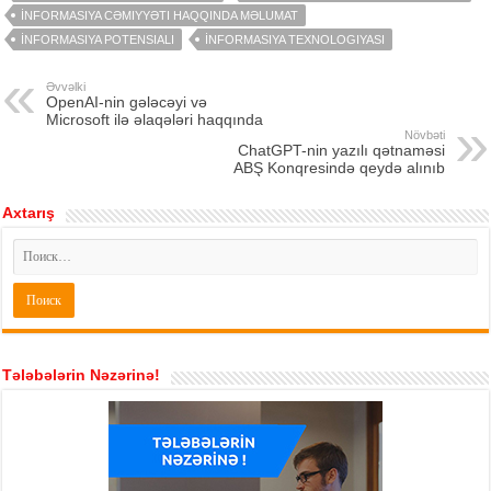
İNFORMASIYA CƏMIYYƏTI HAQQINDA MƏLUMAT
İNFORMASIYA POTENSIALI
İNFORMASIYA TEXNOLOGIYASI
Əvvəlki
OpenAI-nin gələcəyi və
Microsoft ilə əlaqələri haqqında
Növbəti
ChatGPT-nin yazılı qətnaməsi
ABŞ Konqresində qeydə alınıb
Axtarış
Tələbələrin Nəzərinə!