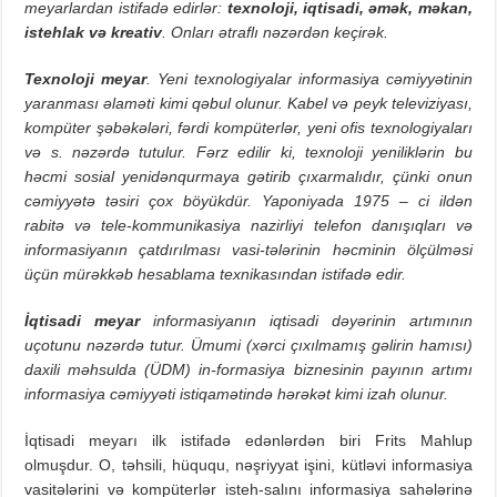
meyarlardan istifadə edirlər:
texnoloji, iqtisadi, əmək, məkan,
istehlak və kreativ
. Onları ətraflı nəzərdən keçirək.
Texnoloji meyar
. Yeni texnologiyalar informasiya cəmiyyətinin
yaranması əlaməti kimi qəbul olunur. Kabel və peyk televiziyası,
kompüter şəbəkələri, fərdi kompüterlər, yeni ofis texnologiyaları
və s. nəzərdə tutulur. Fərz edilir ki, texnoloji yeniliklərin bu
həcmi sosial yenidənqurmaya gətirib çıxarmalıdır, çünki onun
cəmiyyətə təsiri çox böyükdür. Yaponiyada 1975 – ci ildən
rabitə və tele-kommunikasiya nazirliyi telefon danışıqları və
informasiyanın çatdırılması vasi-tələrinin həcminin ölçülməsi
üçün mürəkkəb hesablama texnikasından istifadə edir.
İqtisadi meyar
informasiyanın iqtisadi dəyərinin artımının
uçotunu nəzərdə tutur. Ümumi (xərci çıxılmamış gəlirin hamısı)
daxili məhsulda (ÜDM) in-formasiya biznesinin payının artımı
informasiya cəmiyyəti istiqamətində hərəkət kimi izah olunur.
İqtisadi meyarı ilk istifadə edənlərdən biri Frits Mahlup
olmuşdur. O, təhsili, hüququ, nəşriyyat işini, kütləvi informasiya
vasitələrini və kompüterlər isteh-salını informasiya sahələrinə