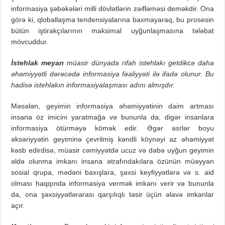
informasiya şəbəkələri milli dövlətlərin zəifləməsi deməkdir. Ona
görə ki, qloballaşma tendensiyalarına baxmayaraq, bu prosesin
bütün iştirakçılarının maksimal uyğunlaşmasına tələbat
mövcuddur.
İstehlak meyarı
müasir dünyada rifah istehlakı getdikcə daha
əhəmiyyətli dərəcədə informasiya fəaliyyəti ilə ifadə olunur. Bu
hadisə istehlakın informasiyalaşması adını almışdır.
Məsələn, geyimin informasiya əhəmiyyətinin daim artması
insana öz imicini yaratmağa və bununla da, digər insanlara
informasiya ötürməyə kömək edir. Əgər əsrlər boyu
əksəriyyətin geyiminə çevrilmiş kəndli köynəyi az əhəmiyyət
kəsb edirdisə, müasir cəmiyyətdə ucuz və dəbə uyğun geyimin
əldə olunma imkanı insana ətrafındakılara özünün müəyyən
sosial qrupa, mədəni baxışlara, şəxsi keyfiyyətlərə və s. aid
olması haqqında informasiya vermək imkanı verir və bununla
da, ona şəxsiyyətlərarası qarşılıqlı təsir üçün əlavə imkanlar
açır.