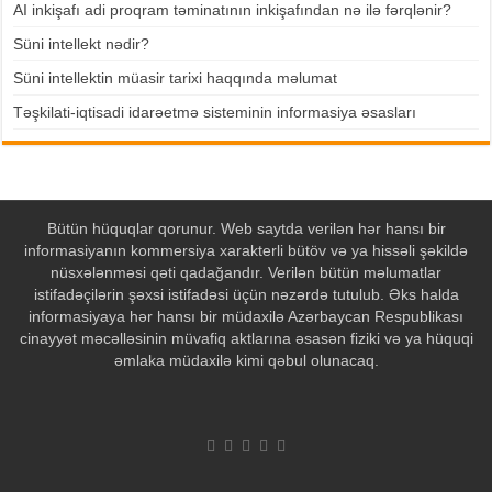
AI inkişafı adi proqram təminatının inkişafından nə ilə fərqlənir?
Süni intellekt nədir?
Süni intellektin müasir tarixi haqqında məlumat
Təşkilati-iqtisadi idarəetmə sisteminin informasiya əsasları
Bütün hüquqlar qorunur. Web saytda verilən hər hansı bir
informasiyanın kommersiya xarakterli bütöv və ya hissəli şəkildə
nüsxələnməsi qəti qadağandır. Verilən bütün məlumatlar
istifadəçilərin şəxsi istifadəsi üçün nəzərdə tutulub. Əks halda
informasiyaya hər hansı bir müdaxilə Azərbaycan Respublikası
cinayyət məcəlləsinin müvafiq aktlarına əsasən fiziki və ya hüquqi
əmlaka müdaxilə kimi qəbul olunacaq.