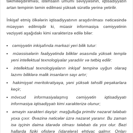
təkmilləşdirilməsi, istehsalın ümumi səviyyəsinin, iqtisadiyyatın
artan tempinin təmin edilməsi yüksək sürətlə yerinə yetirilir.
İnkişaf etmiş ölkələrin iqtisadiyyatının araşdırılması nəticəsində
müəyyən edilmişdir ki, müasir informasiya cəmiyyətinin
vəziyyəti aşağıdakı kimi xarakterizə edilə bilər:
cəmiyyətin inkişafında mərkəzi yeri bilik tutur:
müəssisələrin fəaliyyətində biliklər əsasında yüksək templə
yeni intellektual texnologiyalar yaradılır və tətbiq edilir:
intellektual texnologiyaların inkişaf tempinə uyğun olaraq
lazımı biliklərə malik insanların sayı artır;
hakimiyyət meritokratiyaya, yəni yüksək təhsilli peşəkarlara
keçir;
mövcud informasiyalaşmış cəmiyyətin iqtisadiyyatı
informasiya iqtisadiyyatı kimi xarakterizə olunur;
əməyin xarakteri dəyişir: məşğulluğa primitiv nəzarət tələbatı
yoxa çıxır. Əvəzinə nəticələr üzrə nəzarət yaranır. Bu zaman
isə işçinin daima idarədə olması tələbatı da yox olur. Bəzi
hallarda fiziki ofislərə (idarələrə) ehtiyac qalmır. Onları