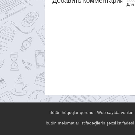
Добавить комментарий
Для
Bütün hüquqlar qorunur. Web saytda verilən h
bütün məlumatlar istifadəçilərin şəxsi istifad