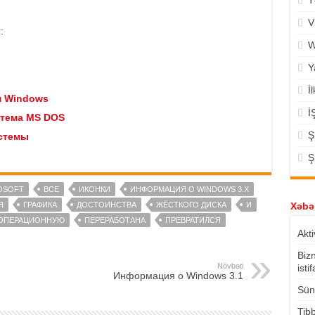
T
V
:
W
Y
İ
м Windows
İ
стема MS DOS
Ş
стемы
Ş
OSOFT
ВСЕ
ИКОНКИ
ИНФОРМАЦИЯ О WINDOWS 3.X
Я
ГРАФИКА
ДОСТОИНСТВА
ЖЁСТКОГО ДИСКА
И
Xəbər
ОПЕРАЦИОННУЮ
ПЕРЕРАБОТАНА
ПРЕВРАТИЛСЯ
Akti
Biz
Növbəti
isti
Информация о Windows 3.1
Süni
Tibb