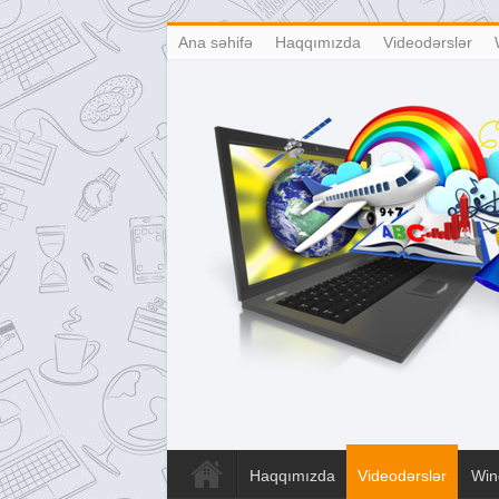
Ana səhifə
Haqqımızda
Videodərslər
Haqqımızda
Videodərslər
Win