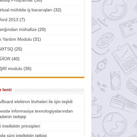
ətbiqi Proqramlar
(56)
irtual mühitdə iş bacarıqları
(32)
ord 2013
(7)
anğından mühafizə
(20)
lk Yardım Modulu
(31)
ŞƏTSQ
(25)
ÜİOR
(40)
ŞRİ modulu
(35)
 lenti
vBoard elektron lövhələri ilə işin təşkili
nesdə informasiya texnologiyalarından
fadənin tədqiqi
 intellektin prinsipləri
də süni intellektin tətbiqi