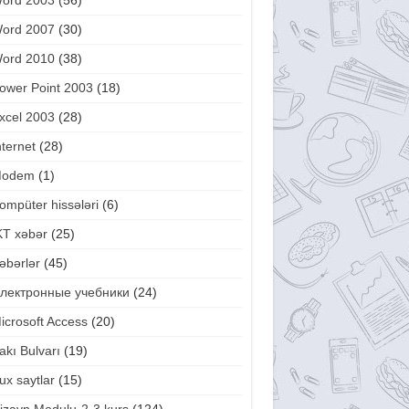
ord 2003
(56)
ord 2007
(30)
ord 2010
(38)
ower Point 2003
(18)
xcel 2003
(28)
nternet
(28)
odem
(1)
ompüter hissələri
(6)
KT xəbər
(25)
əbərlər
(45)
лектронные учебники
(24)
icrosoft Access
(20)
akı Bulvarı
(19)
ux saytlar
(15)