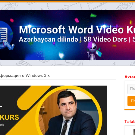
формация о Windows 3.x
Axtar
Tələb