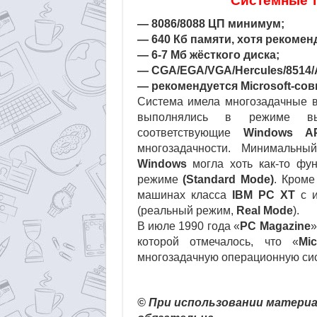
Системные т
— 8086/8088 ЦП минимум;
— 640 Кб памяти, хотя рекомен
— 6-7 Мб жёсткого диска;
— CGA/EGA/VGA/Hercules/8514/
— рекомендуется Microsoft-со
Система имела многозадачные 
выполнялись в режиме выт
соответствующие
Windows AP
многозадачности. Минимальны
Windows
могла хоть как-то фу
режиме
(Standard Mode)
. Кроме
машинах класса
IBM PC XT
с и
(реальный режим,
Real Mode
).
В июле 1990 года «
PC Magazine
»
которой отмечалось, что «
Mi
многозадачную операционную сист
© При использовании материа