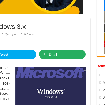
dows 3.x
Şərh yaz
0 Baxış
Tweet
Email
Bölm
новая
OS —
E
рсия
A
 все)
стала
W
dows
,
W
стких