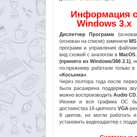
Информация 
Windows 3.x
Диспетчер Программ
(основа
(основан на списке) заменили
MS
программ и управления файлам
вид схожий с аналогом в
MacOS
(принято из
Windows/386 2.1)
, 
по-прежнему работали только 
«Косынка»
.
Через полтора года после перв
была расширена поддержка зв
можно воспроизводить
Audio CD
Иконки и вся графика ОС был
достоинства 16-цветного
VGA
-ре
8 цветов, но могли работать
установить видеоадаптер с подде