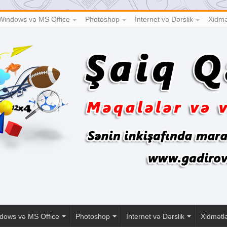
Windows və MS Office
Photoshop
İnternet və Dərslik
Xidmə
dows və MS Office
Photoshop
İnternet və Dərslik
Xidmətl