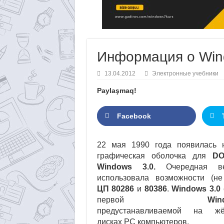
Информация о Win
13.04.2012
Электронные учебники
Paylaşmaq!
Facebook
22 мая 1990 года появилась 
графическая оболочка для
D
Windows 3.0.
Очередная ве
использовала возможности (не
ЦП 80286
и
80386
.
Windows 3.0
первой
Win
предустанавливаемой на жё
дисках PC компьютеров.