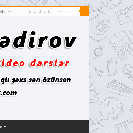
tlər
ər