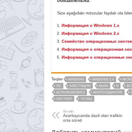
обязательна.
Sizə aşağıdakı mövzular faydalı ola bilər
Информация о Windows 1.x
Информация о Windows 2.x
Семейство операционных систе
Информация о операционная си
Информация о операционные си
Teqlər
WINDOWS
WINDOWS 3.X
MICR
ОС
БЛЕСТЯЩУЮ
БЫЛА
В
ВС
ИСПОЛЬЗВОВАТЬ
МНОГОЗАДАЧНУЮ
СИСТЕМУ
ЧТОБЫ
Əvvəlki
Azərbaycanda daxil olan trafikin
orta sürəti