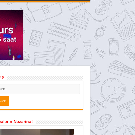
ış
ələrin Nəzərinə!