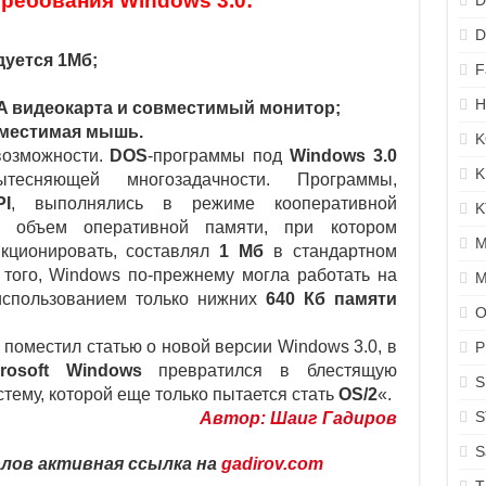
ребования Windows 3.0:
D
D
дуется 1Мб;
F
H
A видеокарта и совместимый монитор;
вместимая мышь.
K
возможности.
DOS
-программы под
Windows 3.0
K
есняющей многозадачности. Программы,
I
, выполнялись в режиме кооперативной
K
й объем оперативной памяти, при котором
M
нкционировать, составлял
1 Мб
в стандартном
 того, Windows по-прежнему могла работать на
M
спользованием только нижних
640 Кб памяти
O
 помеcтил статью о новой версии Windows 3.0, в
P
crosoft Windows
превратился в блестящую
S
ему, которой еще только пытается стать
OS/2
«.
S
Автор: Шаиг Гадиров
S
лов активная ссылка на
gadirov.com