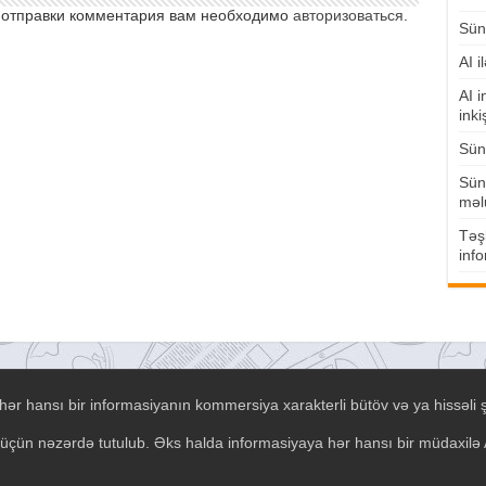
 отправки комментария вам необходимо
авторизоваться
.
Süni
AI i
AI i
inki
Süni
Süni
məl
Təşk
info
ər hansı bir informasiyanın kommersiya xarakterli bütöv və ya hissəli 
əsi üçün nəzərdə tutulub. Əks halda informasiyaya hər hansı bir müdaxil