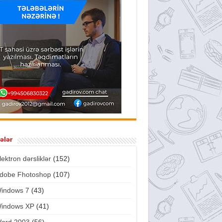
ələr
lektron dərsliklər
(152)
dobe Fhotoshop
(107)
indows 7
(43)
indows XP
(41)