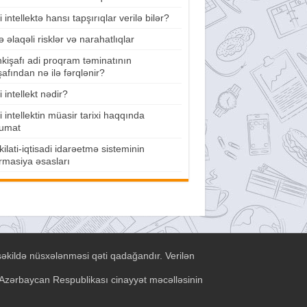
 intellektə hansı tapşırıqlar verilə bilər?
lə əlaqəli risklər və narahatlıqlar
nkişafı adi proqram təminatının
şafından nə ilə fərqlənir?
 intellekt nədir?
 intellektin müasir tarixi haqqında
umat
ilati-iqtisadi idarəetmə sisteminin
rmasiya əsasları
şəkildə nüsxələnməsi qəti qadağandır. Verilən
ə Azərbaycan Respublikası cinayyət məcəlləsinin