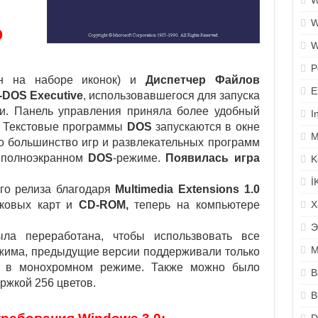
W
W
о
W
P
н на наборе иконок) и
Диспетчер Файлов
E
-DOS Executive
, использовавшегося для запуска
и. Панель управления приняла более удобный
I
. Текстовые программы
DOS
запускаются в окне
M
но большинство игр и развлекательных программ
в полноэкранном
DOS
-режиме.
Появилась игра
K
İ
ого релиза благодаря
Multimedia Extensions 1.0
уковых карт и
CD-ROM,
теперь на компьютере
X
.
Э
а переработана, чтобы использвовать все
M
жима, предыдущие версии поддерживали только
 и в монохромном режиме. Также можно было
B
ржкой 256 цветов.
B