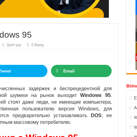
dows 95
Şərh yaz
0 Baxış
Tweet
Email
Bölm
исленных задержек и беспрецедентной для
мной шумихи на рынок выходит
Windows 95
.
E
 ней стоят даже люди, не имеющие компьютера.
A
енная пользователю версия Windows, для
ется предварительно устанавливать
DOS
; ее
W
упным массовому потребителю.
W