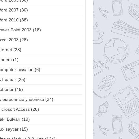
ord 2003
(56)
ord 2007
(30)
ord 2010
(38)
ower Point 2003
(18)
xcel 2003
(28)
nternet
(28)
odem
(1)
ompüter hissələri
(6)
KT xəbər
(25)
əbərlər
(45)
лектронные учебники
(24)
icrosoft Access
(20)
akı Bulvarı
(19)
ux saytlar
(15)