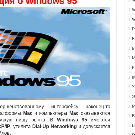
ия о Windows 95
W
W
W
P
E
I
M
K
İ
X
Э
M
ершенствованному интерфейсу наконец-то
платформы
Mac
и компьютеры
Mac
оказываются
B
в узкую нишу рынка. В
Windows 95
имеются
B
P/IP
, утилита
Dial-Up Networking
и допускается
йлов.