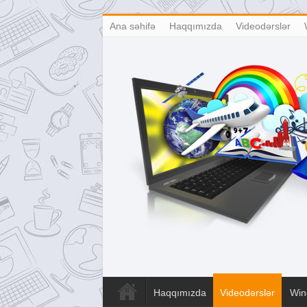
Ana səhifə
Haqqımızda
Videodərslər
Haqqımızda
Videodərslər
Win