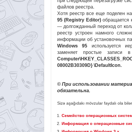
при следующей перезагрузке си
файлов реестра.
Хотя реестр все еще поделен на
95 (Registry Editor)
обращается к
— долгожданный переход от ко
реестр устроен намного сложн
информации об установочных па
Windows 95
используется иер
заменяет простые записи
Computer\HKEY_CLASSES_ROOT
08002B30309D} \DefaultIcon.
© При использовании материа
обязательна.
Sizə aşağıdakı mövzular faydalı ola bilər
Семейство операционных систе
Информация о операционные си
Информация о Windows 3.x