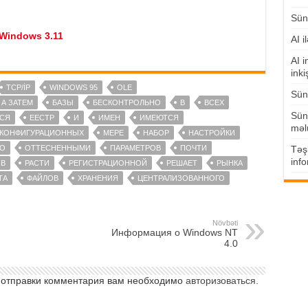
Süni
Windows 3.11
AI i
AI i
inki
TCP/İP
WINDOWS 95
OLE
Süni
А ЗАТЕМ
БАЗЫ
БЕСКОНТРОЛЬНО
В
ВСЕХ
Süni
СЯ
ЕЕСТР
И
ИМЕН
ИМЕЮТСЯ
məl
КОНФИГУРАЦИОННЫХ
МЕРЕ
НАБОР
НАСТРОЙКИ
О
ОТТЕСНЕННЫМИ
ПАРАМЕТРОВ
ПОЧТИ
Təşk
info
В
РАСТИ
РЕГИСТРАЦИОННОЙ
РЕШАЕТ
РЫНКА
ТА
ФАЙЛОВ
ХРАНЕНИЯ
ЦЕНТРАЛИЗОВАННОГО
Növbəti
Информация о Windows NT
4.0
 отправки комментария вам необходимо
авторизоваться
.