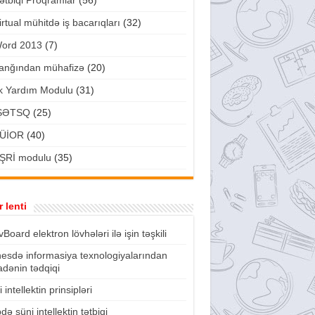
ətbiqi Proqramlar
(56)
irtual mühitdə iş bacarıqları
(32)
ord 2013
(7)
anğından mühafizə
(20)
lk Yardım Modulu
(31)
ŞƏTSQ
(25)
ÜİOR
(40)
ŞRİ modulu
(35)
 lenti
vBoard elektron lövhələri ilə işin təşkili
nesdə informasiya texnologiyalarından
fadənin tədqiqi
 intellektin prinsipləri
də süni intellektin tətbiqi