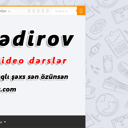
tlər
ər