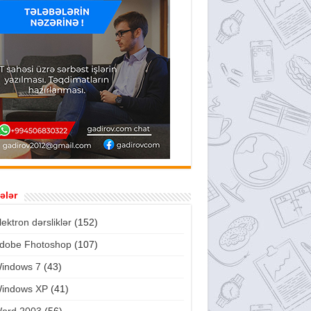
ələr
lektron dərsliklər
(152)
dobe Fhotoshop
(107)
indows 7
(43)
indows XP
(41)