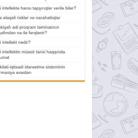
 intellektə hansı tapşırıqlar verilə bilər?
lə əlaqəli risklər və narahatlıqlar
nkişafı adi proqram təminatının
şafından nə ilə fərqlənir?
 intellekt nədir?
 intellektin müasir tarixi haqqında
umat
ilati-iqtisadi idarəetmə sisteminin
rmasiya əsasları