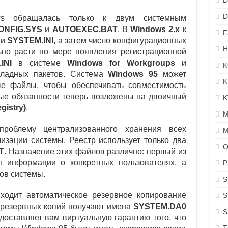
D
D
ws обращалась только к двум системным
ONFIG.SYS
и
AUTOEXEC.BAT
. В
Windows 2.x
к
F
и
SYSTEM.INI
, а затем число конфигурационных
H
ьно расти по мере появления регистрационной
INI
в системе
Windows for Workgroups
и
K
кладных пакетов. Система
Windows 95
может
K
ые файлы, чтобы обеспечивать совместимость
ные обязанности теперь возложены на двоичный
K
gistry)
.
M
роблему централизованного хранения всех
M
изации системы. Реестр использует только два
O
T
. Назначение этих файлов различно: первый из
я информации о конкретных пользователях, а
P
ов системы.
S
ходит автоматическое резервное копирование
S
 резервных копий получают имена
SYSTEM.DA0
S
доставляет вам виртуальную гарантию того, что