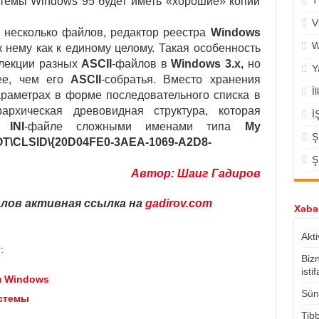
T
стемы Windows 95 будет иметь «хорошие» копии
V
 несколько файлов, редактор реестра
Windows
W
 нему как к единому целому. Такая особенность
ллекции разных
ASCII
-файлов в
Windows 3.x,
но
Y
ее, чем его
ASCII
-собратья. Вместо хранения
İ
раметрах в форме последовательного списка в
архическая древовидная структура, которая
İ
 в
INI
-файле сложными именами типа
My
Ş
\CLSID\{20D04FE0-3AEA-1069-A2D8-
Ş
Автор: Шаиг Гадиров
лов активная ссылка на
gadirov.com
Xəbər
Akti
:
Biz
isti
м Windows
Süni
стемы
Tibb