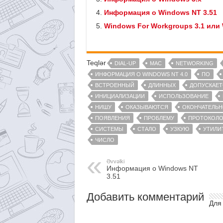
Информация о Windows NT 3.51
Windows For Workgroups 3.1 или 
Teqlər
DIAL-UP
MAC
NETWORKING
ИНФОРМАЦИЯ О WINDOWS NT 4.0
ПО
ВСТРОЕННЫЙ
ДЛИННЫХ
ДОПУСКАЕТ
ИНИЦИАЛИЗАЦИИ
ИСПОЛЬЗОВАНИЕ
НИШУ
ОКАЗЫВАЮТСЯ
ОКОНЧАТЕЛЬН
ПОЯВЛЕНИЯ
ПРОБЛЕМУ
ПРОТОКОЛО
СИСТЕМЫ
СТАЛО
УЗКУЮ
УТИЛИ
ЧИСЛО
Əvvəlki
Информация о Windows NT
3.51
Добавить комментарий
Для