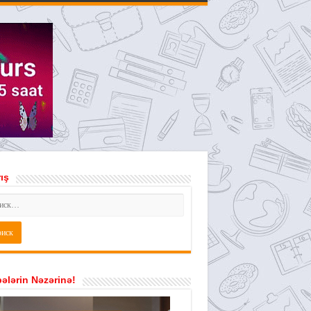
ış
ələrin Nəzərinə!