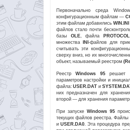
Первоначально среда Windo
конфигурационным файлам —
C
этим файлам добавились
WIN.INI
файлов стало почти бесконтрол
базы
OLE
, файла
PROTOCOL.
множества
INI
-файлов для при
считывать эти конфигурационн
сверху вниз, но их многочислен
объект, называемый реестром
(Re
Реестр
Windows 95
решает п
параметров настройки и инициал
файла:
USER.DAT
и
SYSTEM.DA
них предназначен для хранени
второй — для хранения параметр
При запуске
Windows 95
проис
текущих файлов реестра. Файлы
и
USER.DA0
. Эта процедура пре