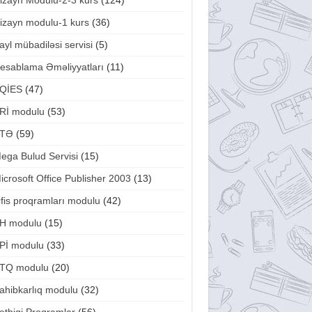
izayn Modulu-2-3 kurs
(124)
izayn modulu-1 kurs
(36)
ayl mübadiləsi servisi
(5)
esablama Əməliyyatları
(11)
QİES
(47)
Rİ modulu
(53)
TƏ
(59)
ega Bulud Servisi
(15)
icrosoft Office Publisher 2003
(13)
fis proqramları modulu
(42)
H modulu
(15)
Pİ modulu
(33)
TQ modulu
(20)
ahibkarlıq modulu
(32)