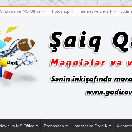
Windows və MS Office
Photoshop
İnternet və Dərslik
Xidmə
dows və MS Office
Photoshop
İnternet və Dərslik
Xidmətl