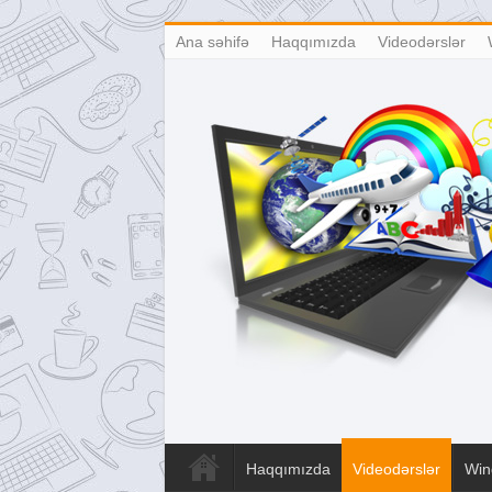
Ana səhifə
Haqqımızda
Videodərslər
Haqqımızda
Videodərslər
Win