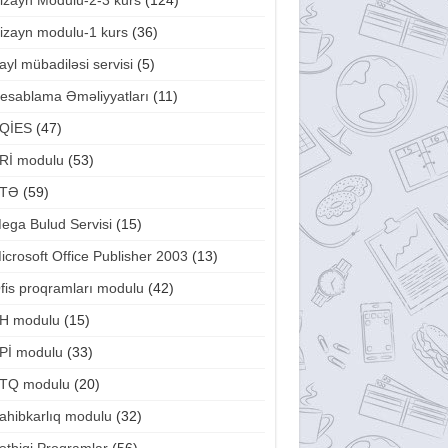
izayn Modulu-2-3 kurs
(124)
izayn modulu-1 kurs
(36)
ayl mübadiləsi servisi
(5)
esablama Əməliyyatları
(11)
QİES
(47)
Rİ modulu
(53)
TƏ
(59)
ega Bulud Servisi
(15)
icrosoft Office Publisher 2003
(13)
fis proqramları modulu
(42)
H modulu
(15)
Pİ modulu
(33)
TQ modulu
(20)
ahibkarlıq modulu
(32)