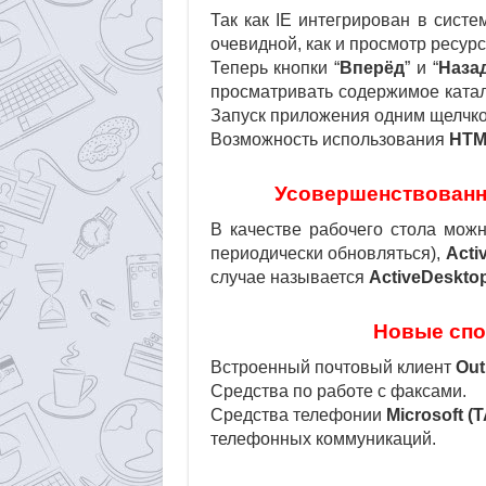
Так как IE интегрирован в систе
очевидной, как и просмотр ресурс
Теперь кнопки “
Вперёд
” и “
Наза
просматривать содержимое катал
Запуск приложения одним щелчко
Возможность использования
HTM
Усовершенствованн
В качестве рабочего стола можн
периодически обновляться),
Acti
случае называется
ActiveDeskto
Новые спо
Встроенный почтовый клиент
Out
Средства по работе с факсами.
Средства телефонии
Microsoft (T
телефонных коммуникаций.