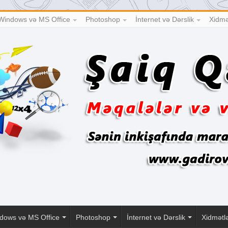
Windows və MS Office
Photoshop
İnternet və Dərslik
Xidmə
dows və MS Office
Photoshop
İnternet və Dərslik
Xidmətl