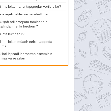
 intellektə hansı tapşırıqlar verilə bilər?
lə əlaqəli risklər və narahatlıqlar
nkişafı adi proqram təminatının
şafından nə ilə fərqlənir?
 intellekt nədir?
 intellektin müasir tarixi haqqında
umat
ilati-iqtisadi idarəetmə sisteminin
rmasiya əsasları