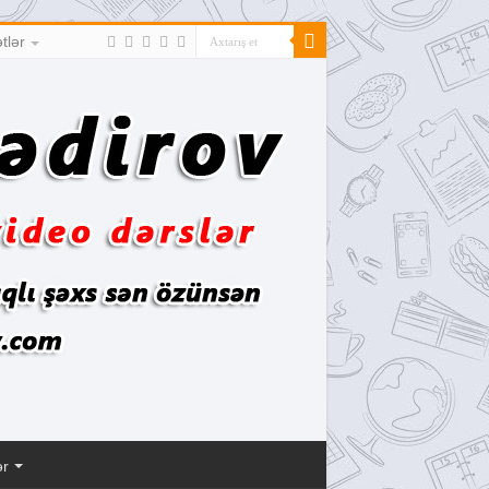
tlər
ər