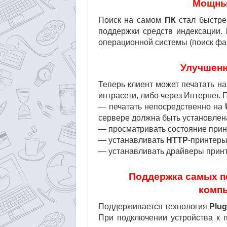
Мощные
Поиск на самом
ПК
стал быстре
поддержки средств индексации.
операционной системы (поиск фай
Улучшенн
Теперь клиент может печатать н
интрасети, либо через Интернет. 
— печатать непосредственно на
сервере должна быть установле
— просматривать состояние прин
— устанавливать
HTTP
-принтеры
— устанавливать драйверы прин
Поддержка самых п
компь
Поддерживается технология
Plug
При подключении устройства к 