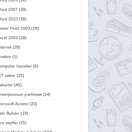
ord 2003
(56)
ord 2007
(30)
ord 2010
(38)
ower Point 2003
(18)
xcel 2003
(28)
nternet
(28)
odem
(1)
ompüter hissələri
(6)
KT xəbər
(25)
əbərlər
(45)
лектронные учебники
(24)
icrosoft Access
(20)
akı Bulvarı
(19)
ux saytlar
(15)