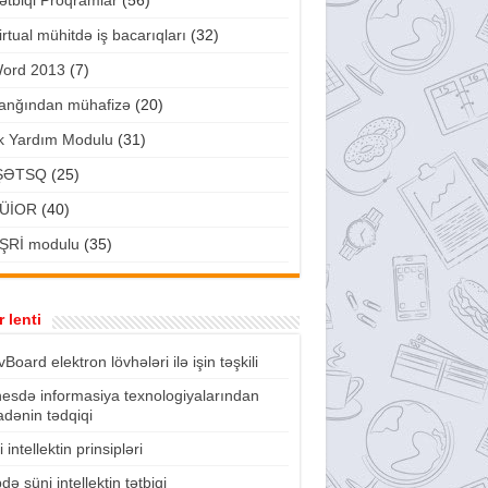
ətbiqi Proqramlar
(56)
irtual mühitdə iş bacarıqları
(32)
ord 2013
(7)
anğından mühafizə
(20)
lk Yardım Modulu
(31)
ŞƏTSQ
(25)
ÜİOR
(40)
ŞRİ modulu
(35)
 lenti
vBoard elektron lövhələri ilə işin təşkili
nesdə informasiya texnologiyalarından
fadənin tədqiqi
 intellektin prinsipləri
də süni intellektin tətbiqi