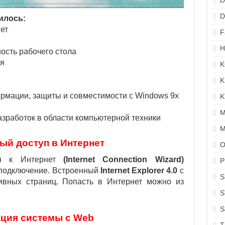
D
D
илось:
ет
F
H
сть рабочего стола
я
K
K
мации, защиты и совместимости с Windows 9x
K
M
зработок в области компьютерной техники
M
ый доступ в Интернет
O
ия к Интернет
(Internet Connection Wizard)
P
 подключение.
Встроенный
Internet Explorer 4.0
с
S
ивных страниц.
Попасть в Интернет можно из
S
S
ация системы с Web