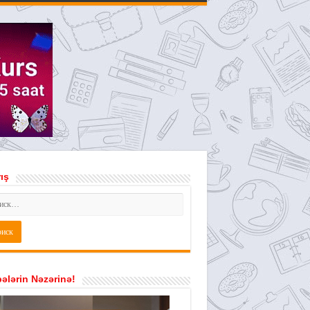
ış
ələrin Nəzərinə!