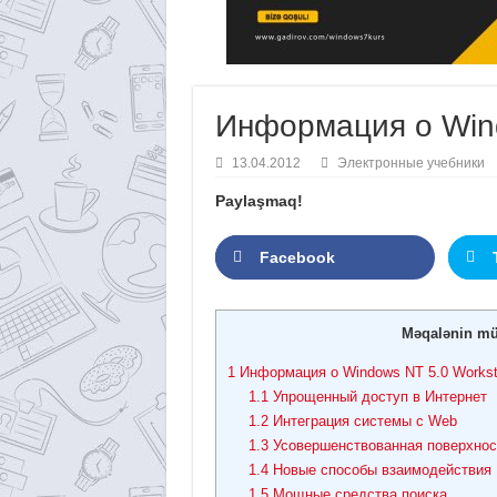
Информация о Wind
13.04.2012
Электронные учебники
Paylaşmaq!
Facebook
Məqalənin mü
1
Информация о Windows NT 5.0 Workst
1.1
Упрощенный доступ в Интернет
1.2
Интеграция системы с Web
1.3
Усовершенствованная поверхнос
1.4
Новые способы взаимодействия
1.5
Мощные средства поиска