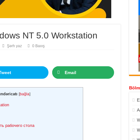
ows NT 5.0 Workstation
Şərh yaz
0 Baxış
Tweet
Email
Bölm
ndəricatı
[
bağla
]
E
ation
A
W
ть рабочего стола
W