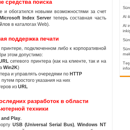
 средства поиска
Süni
е и обогатился новыми возможностями за счет
AI i
Microsoft Index Server
теперь составная часть
лов в каталогах Web).
AI i
inki
ая поддержка печати
Süni
а принтере, подключенном либо к корпоративной
Süni
məl
При этом допустимо:
URL
сетевого принтера (как на клиенте, так и на
Təşk
на
Win2K
)
info
тера и управлять очередями по
HTTP
 путем простого указания на них
теров из
URL
оследних разработок в области
ютерной техники
 and Play
.
порту
USB
(Universal Serial Bus)
,
Windows NT