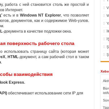
T
му, работа с ней становится столь же простой и
V
ов Интернет.
д
” есть и в
Windows NT Explorer
, что позволяет
W
огов, документов, как и содержимое Web-узлов.
Y
м.
L
-документа в качестве подложки окна.
İ
İ
ая поверхность рабочего стола
Ş
о использовать страницу сайта (которая может
Ş
veX
,
HTML
-документ, а сам рабочий стол в таком
p
.
Xəbər
собы взаимодействия
Akti
look Express.
Biz
isti
API)
обеспечивают использование сети IP для
Süni
Tibb