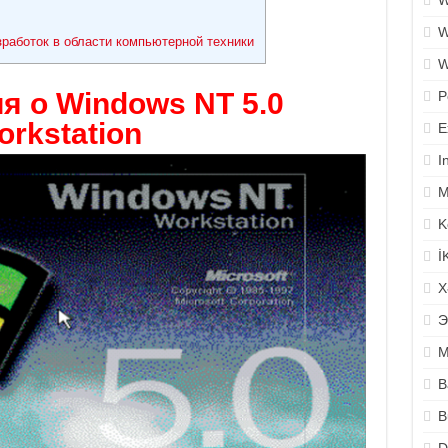
W
W
работок в области компьютерной техники
W
 о Windows NT 5.0
P
orkstation
E
I
M
K
İ
X
Э
M
B
B