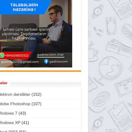
ələr
lektron dərsliklər
(152)
dobe Fhotoshop
(107)
indows 7
(43)
indows XP
(41)