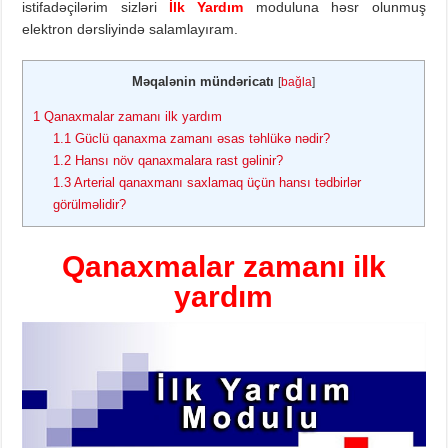
istifadəçilərim sizləri
İlk Yardım
moduluna həsr olunmuş
elektron dərsliyində salamlayıram.
Məqalənin mündəricatı
[
bağla
]
1
Qanaxmalar zamanı ilk yardım
1.1
Güclü qanaxma zamanı əsas təhlükə nədir?
1.2
Hansı növ qanaxmalara rast gəlinir?
1.3
Arterial qanaxmanı saxlamaq üçün hansı tədbirlər
görülməlidir?
Qanaxmalar zamanı ilk
yardım