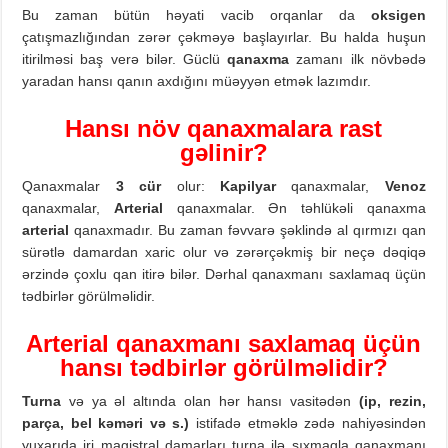
Bu zaman bütün həyati vacib orqanlar da
oksigen
çatışmazlığından zərər çəkməyə başlayırlar. Bu halda huşun
itirilməsi baş verə bilər. Güclü
qanaxma
zamanı ilk növbədə
yaradan hansı qanın axdığını müəyyən etmək lazımdır.
Hansı növ
q
anaxmalar
a rast
gəlinir?
Qanaxmalar
3 cür
olur:
Kapilyar
qanaxmalar,
Venoz
qanaxmalar,
Arterial
qanaxmalar. Ən təhlükəli qanaxma
arterial
qanaxmadır. Bu zaman fəvvarə şəklində al qırmızı qan
sürətlə damardan xaric olur və zərərçəkmiş bir neçə dəqiqə
ərzində çoxlu qan itirə bilər. Dərhal qanaxmanı saxlamaq üçün
tədbirlər görülməlidir.
Arterial qanaxmanı saxlamaq üçün
hansı tədbirlər görülməlidir?
Turna
və ya əl altında olan hər hansı vasitədən
(ip, rezin,
parça, bel kəməri və s.)
istifadə etməklə zədə nahiyəsindən
yuxarıda iri magistral damarları turna ilə sıxmaqla qanaxmanı