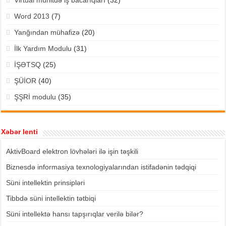
Virtual mühitdə iş bacarıqları
(32)
Word 2013
(7)
Yanğından mühafizə
(20)
İlk Yardım Modulu
(31)
İŞƏTSQ
(25)
ŞÜİOR
(40)
ŞŞRİ modulu
(35)
Xəbər lenti
AktivBoard elektron lövhələri ilə işin təşkili
Biznesdə informasiya texnologiyalarından istifadənin tədqiqi
Süni intellektin prinsipləri
Tibbdə süni intellektin tətbiqi
Süni intellektə hansı tapşırıqlar verilə bilər?