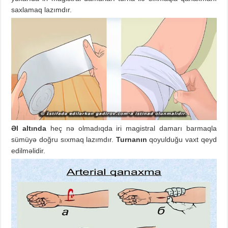
saxlamaq lazımdır.
Əl altında
heç nə olmadıqda iri magistral damarı barmaqla
sümüyə doğru sıxmaq lazımdır.
Turnanın
qoyulduğu vaxt qeyd
edilməlidir.