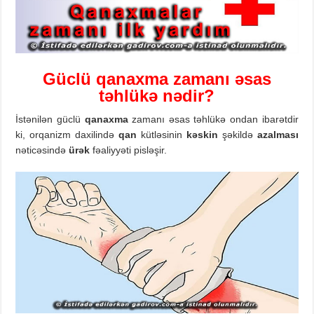
Güclü qanaxma zamanı əsas
təhlükə n
ədir?
İstənilən güclü
qanaxma
zamanı əsas təhlükə ondan ibarətdir
ki, orqanizm daxilində
qan
kütləsinin
kəskin
şəkildə
azalması
nəticəsində
ürək
fəaliyyəti pisləşir.