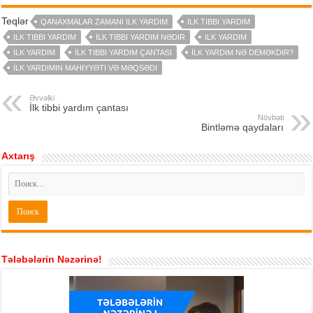
Teqlər
QANAXMALAR ZAMANI ILK YARDIM
ILK TIBBI YARDIM
ILK TIBBI YARDIM
ILK TIBBI YARDIM NƏDIR
ILK YARDIM
ILK YARDIM
İLK TIBBI YARDIM ÇANTASI
İLK YARDIM NƏ DEMƏKDIR?
İLK YARDIMIN MAHIYYƏTI VƏ MƏQSƏDI
Əvvəlki
İlk tibbi yardım çantası
Növbəti
Bintləmə qaydaları
Axtarış
Tələbələrin Nəzərinə!