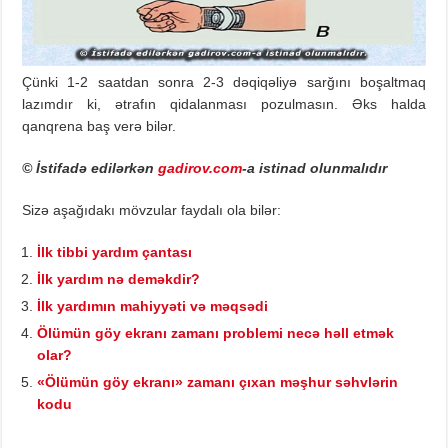
Çünki 1-2 saatdan sonra 2-3 dəqiqəliyə sarğını boşaltmaq
lazımdır ki, ətrafın qidalanması pozulmasın. Əks halda
qanqrena baş verə bilər.
© İstifadə edilərkən
gadirov.com
-a istinad olunmalıdır
Sizə aşağıdakı mövzular faydalı ola bilər:
İlk tibbi yardım çantası
İlk yardım nə deməkdir?
İlk yardımın mahiyyəti və məqsədi
Ölümün göy ekranı zamanı problemi necə həll etmək
olar?
«Ölümün göy ekranı» zamanı çıxan məşhur səhvlərin
kodu