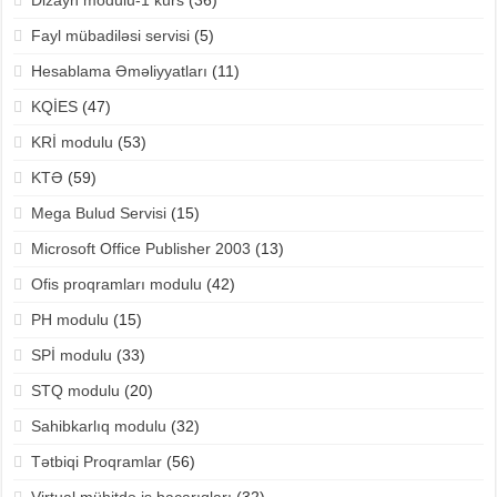
Dizayn modulu-1 kurs
(36)
Fayl mübadiləsi servisi
(5)
Hesablama Əməliyyatları
(11)
KQİES
(47)
KRİ modulu
(53)
KTƏ
(59)
Mega Bulud Servisi
(15)
Microsoft Office Publisher 2003
(13)
Ofis proqramları modulu
(42)
PH modulu
(15)
SPİ modulu
(33)
STQ modulu
(20)
Sahibkarlıq modulu
(32)
Tətbiqi Proqramlar
(56)