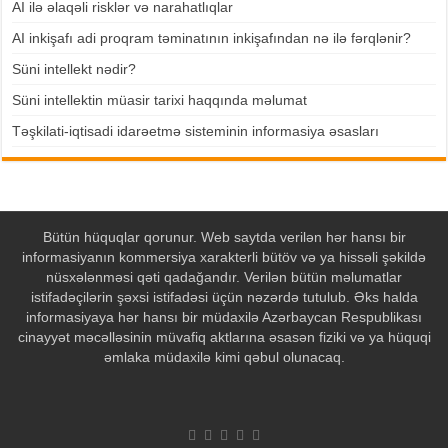
AI ilə əlaqəli risklər və narahatlıqlar
AI inkişafı adi proqram təminatının inkişafından nə ilə fərqlənir?
Süni intellekt nədir?
Süni intellektin müasir tarixi haqqında məlumat
Təşkilati-iqtisadi idarəetmə sisteminin informasiya əsasları
Bütün hüquqlar qorunur. Web saytda verilən hər hansı bir
informasiyanın kommersiya xarakterli bütöv və ya hissəli şəkildə
nüsxələnməsi qəti qadağandır. Verilən bütün məlumatlar
istifadəçilərin şəxsi istifadəsi üçün nəzərdə tutulub. Əks halda
informasiyaya hər hansı bir müdaxilə Azərbaycan Respublikası
cinayyət məcəlləsinin müvafiq aktlarına əsasən fiziki və ya hüquqi
əmlaka müdaxilə kimi qəbul olunacaq.