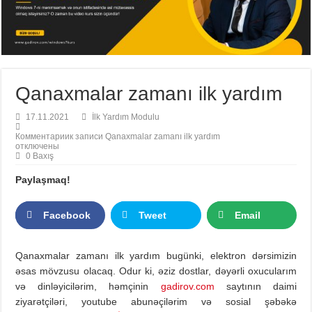
Qanaxmalar zamanı ilk yardım
17.11.2021
İlk Yardım Modulu
Комментарии
к записи Qanaxmalar zamanı ilk yardım
отключены
0 Baxış
Paylaşmaq!
Facebook
Tweet
Email
Qanaxmalar zamanı ilk yardım bugünki, elektron dərsimizin
əsas mövzusu olacaq. Odur ki, əziz dostlar, dəyərli oxucularım
və dinləyicilərim, həmçinin
gadirov.com
saytının daimi
ziyarətçiləri, youtube abunəçilərim və sosial şəbəkə