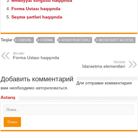
Əməliyyat sorğusu haqqında
Forma Ustası haqqında
Seçmə şərtləri haqqında
Teqlər
CƏDVƏL
FORMA
KONSTRUKTORU
MICROSOFT ACCESS
Əvvəlki
Forma Ustası haqqında
Növbəti
İdarəetmə elementləri
Добавить комментарий
Для отправки комментария
вам необходимо
авторизоваться
.
Axtarış