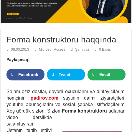
Forma konstruktoru haqqında
08.03.2013
Microsoft Access
Şərh yaz
0 Baxış
Paylaşmaq!
Facebook
Tweet
Email
Salam əziz dostlar, dəyərli oxucularım və dinləyicilərim,
həmçinin
gadirov.com
saytının daimi ziyarətçiləri,
youtube abunəçilərim və sosial şəbəkə istifadəçilərim.
Xoş gördük sizləri. Sizləri
Forma
konstruktoru
adlanan
video dərslikdə
salamlayıram.
Ustanın tərtib etdiyi