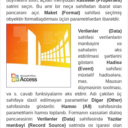
düyməsini sıxın, açılan menyudan
Xassələr (Properties)
sətrini seçin. Bu əmr bir neçə səhifədən ibarət olan
pəncərəni açır.
Maket (Format)
səhifəsi seçilmiş
obyektin formatlaşdırması üçün parametrlərdən ibarətdir.
Verilənlər (Data)
səhifəsi verilənlərin
mənbəyini və
sahələrin əks
etdirilməsi şərtlərini
göstərir.
Hadisə
(Event)
səhifəsi
müxtəlif hadisələrə,
məs. Mausun
düyməsinin sıxılması,
və s. cavab funksiyalarını əks etdirir. Adı çəkilən üç
səhifəyə daxil edilməyən parametrlər
Digər (Other)
səhifəsində göstərilir.
Hamısı (All)
səhifəsində
parametrlərin hamısı toplanıb. Formanın xassələri dialoq
pəncərəsinin
Verilənlər (Data)
səhifəsində
Yazılar
mənbəyi (Record Source)
sətrində ox işarəsi olan