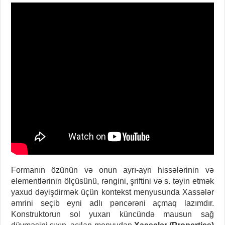
Formanın özünün və onun ayrı-ayrı hissələrinin və
elementlərinin ölçüsünü, rəngini, şriftini və s. təyin etmək
yaxud dəyişdirmək üçün kontekst menyusunda Xassələr
əmrini seçib eyni adlı pəncərəni açmaq lazımdır.
Konstruktorun sol yuxarı küncündə mausun sağ