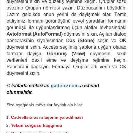
düyməsini sıxın və düzəliş rejiminə keçin. Qruplar sözü
əvəzinə Qrupun nömrəsi yazın. Düzbucaqlını böyüdün.
Lazım gəldikdə onun yerini də dəyişmək olar. Tərtib
etdiyimiz formanı görünüşünü əvvəl yaradılan formanın
görünüşü ilə uyğunlaşdırmaq üçün alətlər lövhəsindəki
Avtoformat (AutoFormat)
düyməsini sıxın. Açılan dialoq
pəncərəsinin siyahısından
Daş (Stone)
seçin və
OK
düyməsini sıxın. Access seçilmiş şablona uyğun olaraq
formanı dəyişir.
Görünüş (View)
düyməsini sıxıb
verilənləri daxil etmə və dəyişmə rejiminə keçin.
Pəncərəni bağlayın. Formaya Qruplar adı verin və OK
düyməsini sıxın.
© İstifadə edilərkən
gadirov.com
-a istinad
olunmalıdır.
Sizə aşağıdakı mövzular faydalı ola bilər:
Cədvəllərarası əlaqənin yaradılması
Yekun sorğusu haqqında