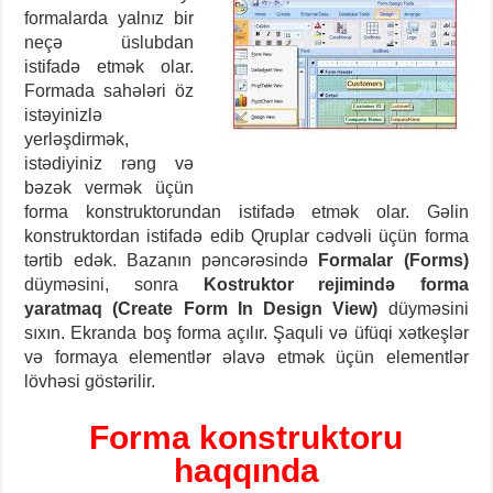
formalarda yalnız bir
neçə üslubdan
istifadə etmək olar.
Formada sahələri öz
istəyinizlə
yerləşdirmək,
istədiyiniz rəng və
bəzək vermək üçün
forma konstruktorundan istifadə etmək olar. Gəlin
konstruktordan istifadə edib Qruplar cədvəli üçün forma
tərtib edək. Bazanın pəncərəsində
Formalar (Forms)
düyməsini, sonra
Kostruktor rejimində forma
yaratmaq (Create Form In Design View)
düyməsini
sıxın. Ekranda boş forma açılır. Şaquli və üfüqi xətkeşlər
və formaya elementlər əlavə etmək üçün elementlər
lövhəsi göstərilir.
Forma konstruktoru
haqqında