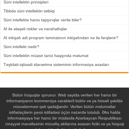
Süni intellektin prinsipləri
Tibbdə süni intellektin tətbiqi
Süni intellektə hansı tapşırıqlar verilə bilər?
AI ilə əlaqəli risklər və narahatlıqlar
AI inkişafı adi proqram təminatının inkişafından nə ilə fərqlənir?
Süni intellekt nədir?
Süni intellektin müasir tarixi haqqında məlumat
Təşkilati-iqtisadi idarəetmə sisteminin informasiya əsasları
Bütün hüquqlar qorunur. Web saytda verilən hər hansı bir
informasiyanın kommersiya xarakterli bütöv və ya hissəli şəkildə
nüsxələnməsi qəti qadağandır. Verilən bütün məlumatlar
istifadəçilərin şəxsi istifadəsi üçün nəzərdə tutulub. Əks halda
informasiyaya hər hansı bir müdaxilə Azərbaycan Respublikası
cinayyət məcəlləsinin müvafiq aktlarına əsasən fiziki və ya hüquqi