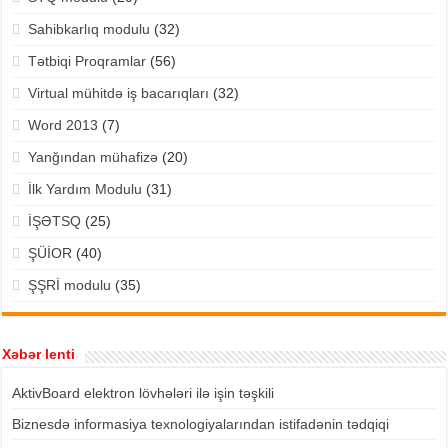
Sahibkarlıq modulu
(32)
Tətbiqi Proqramlar
(56)
Virtual mühitdə iş bacarıqları
(32)
Word 2013
(7)
Yanğından mühafizə
(20)
İlk Yardım Modulu
(31)
İŞƏTSQ
(25)
ŞÜİOR
(40)
ŞŞRİ modulu
(35)
Xəbər lenti
AktivBoard elektron lövhələri ilə işin təşkili
Biznesdə informasiya texnologiyalarından istifadənin tədqiqi