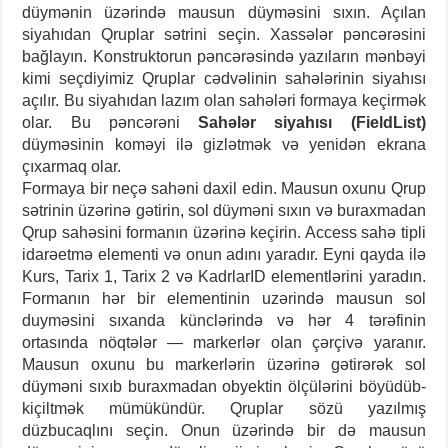
düymənin üzərində mausun düyməsini sıxın. Açılan
siyahıdan Qruplar sətrini seçin. Xassələr pəncərəsini
bağlayın. Konstruktorun pəncərəsində yazıların mənbəyi
kimi seçdiyimiz Qruplar cədvəlinin sahələrinin siyahısı
açılır. Bu siyahıdan lazım olan sahələri formaya keçirmək
olar. Bu pəncərəni
Sahələr siyahısı (FieldList)
düyməsinin koməyi ilə gizlətmək və yenidən ekrana
çıxarmaq olar.
Formaya bir neçə sahəni daxil edin. Mausun oxunu Qrup
sətrinin üzərinə gətirin, sol düyməni sıxın və buraxmadan
Qrup sahəsini formanın üzərinə keçirin. Access sahə tipli
idarəetmə elementi və onun adını yaradır. Eyni qayda ilə
Kurs, Tarix 1, Tarix 2 və KadrlarID elementlərini yaradın.
Formanın hər bir elementinin uzərində mausun sol
duyməsini sıxanda künclərində və hər 4 tərəfinin
ortasında nöqtələr — markerlər olan çərçivə yaranır.
Mausun oxunu bu markerlərin üzərinə gətirərək sol
düyməni sıxıb buraxmadan obyektin ölçülərini böyüdüb-
kiçiltmək mümükündür. Qruplar sözü yazılmış
düzbucaqlını seçin. Onun üzərində bir də mausun