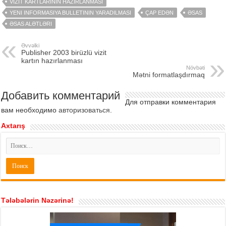
VIZIT KARTLARININ HAZIRLANMASI
YENI INFORMASIYA BULLETININ YARADILMASI
ÇAP EDƏN
ƏSAS
ƏSAS ALƏTLƏRI
Əvvəlki
Publisher 2003 birüzlü vizit
kartın hazırlanması
Növbəti
Mətni formatlaşdırmaq
Добавить комментарий
Для отправки комментария
вам необходимо
авторизоваться
.
Axtarış
Tələbələrin Nəzərinə!