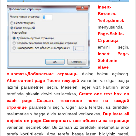
Insert-
Вставка-
Yerləşdirmək
menyusunda
Page-Səhifə-
Страница
əmrini seçin.
Insert Page-
Səhifənin
əlavə
olunması-Добавление страницы
dialoq boksu açılacaq.
After current page
-После текущей
variantını və digər başqa
lazımi parametrləri seçin. Məsələn, əgər vizit kartının arxa
tərəfində şirkətin devizi veriləcəksə,
Create one text box
on
each page
—
Создать
текстовое
поле
на
каждой
странице
parametrini seçin. Əgər arxa tərəfdə, üz tərəfdəki
məlumatların başqa dildə tərcüməsi veriləcəksə,
Duplicate all
objects on page-Скопировать все обьекты на странице
variantını seçmək olar. Bu zaman üz tərəfdəki məlumatlar arxa
tərəfə köçürüləcək. Arxa tərəfə başqa lazım bildiyiniz mətni,