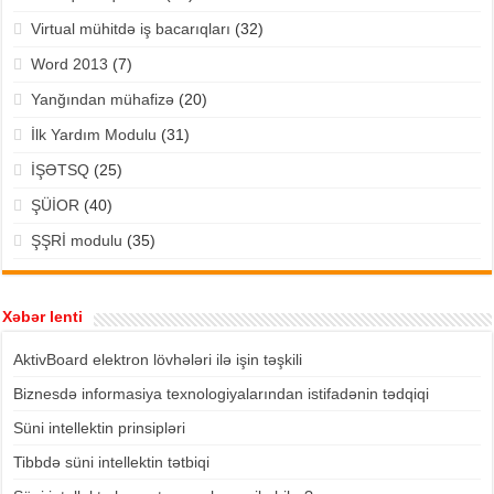
Virtual mühitdə iş bacarıqları
(32)
Word 2013
(7)
Yanğından mühafizə
(20)
İlk Yardım Modulu
(31)
İŞƏTSQ
(25)
ŞÜİOR
(40)
ŞŞRİ modulu
(35)
Xəbər lenti
AktivBoard elektron lövhələri ilə işin təşkili
Biznesdə informasiya texnologiyalarından istifadənin tədqiqi
Süni intellektin prinsipləri
Tibbdə süni intellektin tətbiqi