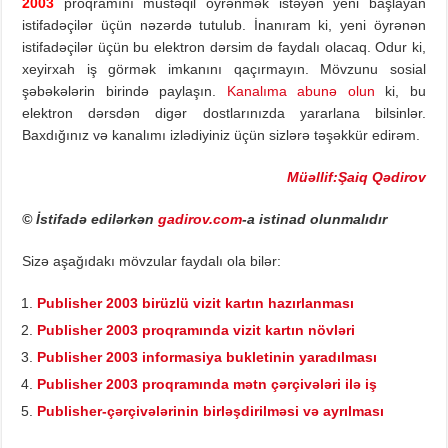
2003
proqramını müstəqil öyrənmək istəyən yeni başlayan
istifadəçilər üçün nəzərdə tutulub. İnanıram ki, yeni öyrənən
istifadəçilər üçün bu elektron dərsim də faydalı olacaq. Odur ki,
xeyirxah iş görmək imkanını qaçırmayın. Mövzunu sosial
şəbəkələrin birində paylaşın.
Kanalıma abunə olun
ki, bu
elektron dərsdən digər dostlarınızda yararlana bilsinlər.
Baxdığınız və kanalımı izlədiyiniz üçün sizlərə təşəkkür edirəm.
Müəllif:Şaiq Qədirov
© İstifadə edilərkən
gadirov.com
-a istinad olunmalıdır
Sizə aşağıdakı mövzular faydalı ola bilər:
Publisher 2003 birüzlü vizit kartın hazırlanması
Publisher 2003 proqramında vizit kartın növləri
Publisher 2003 informasiya bukletinin yaradılması
Publisher 2003 proqramında mətn çərçivələri ilə iş
Publisher-çərçivələrinin birləşdirilməsi və ayrılması