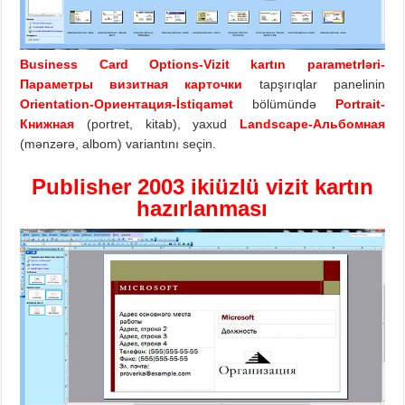
Business Card Options-Vizit kartın parametrləri-
Параметры визитная карточки
tapşırıqlar panelinin
Orientation-Ориентация-İstiqamət
bölümündə
Portrait-
Книжная
(portret, kitab), yaxud
Landscape-Альбомная
(mənzərə, albom) variantını seçin.
Publisher 2003 ikiüzlü vizit kartın
hazırlanması