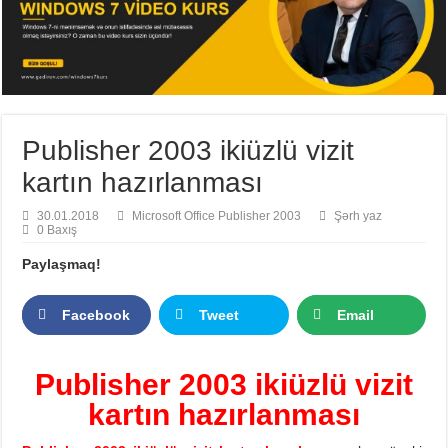
Publisher 2003 ikiüzlü vizit
kartın hazırlanması
30.01.2018
Microsoft Office Publisher 2003
Şərh yaz
0 Baxış
Paylaşmaq!
Facebook
Tweet
Email
Publisher 2003 ikiüzlü vizit
kartın hazırlanması