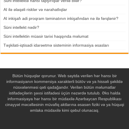
Süni intellektə hansı tapşırıqlar verilə bilər?
AI ilə əlaqəli risklər və narahatlıqlar
AI inkişafı adi proqram təminatının inkişafından nə ilə fərqlənir?
Süni intellekt nədir?
Süni intellektin müasir tarixi haqqında məlumat
Təşkilati-iqtisadi idarəetmə sisteminin informasiya əsasları
Bütün hüquqlar qorunur. Web saytda verilən hər hansı bir
informasiyanın kommersiya xarakterli bütöv və ya hissəli şəkildə
nüsxələnməsi qəti qadağandır. Verilən bütün məlumatlar
istifadəçilərin şəxsi istifadəsi üçün nəzərdə tutulub. Əks halda
informasiyaya hər hansı bir müdaxilə Azərbaycan Respublikası
cinayyət məcəlləsinin müvafiq aktlarına əsasən fiziki və ya hüquqi
əmlaka müdaxilə kimi qəbul olunacaq.