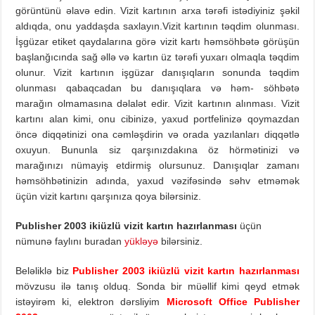
görüntünü əlavə edin. Vizit kartının arxa tərəfi istədiyiniz şəkil
aldıqda, onu yaddaşda saxlayın.Vizit kartının təqdim olunması.
İşgüzar etiket qaydalarına görə vizit kartı həmsöhbətə görüşün
başlanğıcında sağ əllə və kartın üz tərəfi yuxarı olmaqla təqdim
olunur. Vizit kartının işgüzar danışıqların sonunda təqdim
olunması qabaqcadan bu danışıqlara və həm- söhbətə
marağın olmamasına dəlalət edir. Vizit kartının alınması. Vizit
kartını alan kimi, onu cibinizə, yaxud portfelinizə qoymazdan
öncə diqqətinizi ona cəmləşdirin və orada yazılanları diqqətlə
oxuyun. Bununla siz qarşınızdakına öz hörmətinizi və
marağınızı nümayiş etdirmiş olursunuz. Danışıqlar zamanı
həmsöhbətinizin adında, yaxud vəzifəsində səhv etməmək
üçün vizit kartını qarşınıza qoya bilərsiniz.
Publisher 2003 ikiüzlü vizit kartın hazırlanması
üçün
nümunə faylını buradan
yükləyə
bilərsiniz.
Beləliklə biz
Publisher 2003 ikiüzlü vizit kartın hazırlanması
mövzusu ilə tanış olduq. Sonda bir müəllif kimi qeyd etmək
istəyirəm ki, elektron dərsliyim
Microsoft Office Publisher