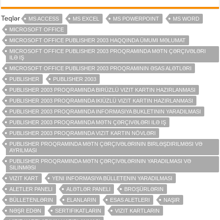
Teqlər
MS ACCESS
MS EXCEL
MS POWERPOINT
MS WORD
MICROSOFT OFFICE
MICROSOFT OFFICE PUBLISHER 2003 HAQQINDA ÜMUMI MƏLUMAT
MICROSOFT OFFICE PUBLISHER 2003 PROQRAMINDA MƏTN ÇƏRÇIVƏLƏRI
ILƏ IŞ
MICROSOFT OFFICE PUBLISHER 2003 PROQRAMININ ƏSAS ALƏTLƏRI
PUBLISHER
PUBLISHER 2003
PUBLISHER 2003 PROQRAMINDA BIRÜZLÜ VIZIT KARTIN HAZIRLANMASI
PUBLISHER 2003 PROQRAMINDA IKIÜZLÜ VIZIT KARTIN HAZIRLANMASI
PUBLISHER 2003 PROQRAMINDA INFORMASIYA BUKLETININ YARADILMASI
PUBLISHER 2003 PROQRAMINDA MƏTN ÇƏRÇIVƏLƏRI ILƏ IŞ
PUBLISHER 2003 PROQRAMINDA VIZIT KARTIN NÖVLƏRI
PUBLISHER PROQRAMINDA MƏTN ÇƏRÇIVƏLƏRININ BIRLƏŞDIRILMƏSI VƏ
AYRILMASI
PUBLISHER PROQRAMINDA MƏTN ÇƏRÇIVƏLƏRININ YARADILMASI VƏ
SILINMƏSI
VIZIT KART
YENI INFORMASIYA BÜLLETENIN YARADILMASI
ALETLER PANELI
ALƏTLƏR PANELI
BROŞÜRLƏRIN
BÜLLETENLƏRIN
ELANLARIN
ESAS ALETLERI
NAŞIR
NƏŞR EDƏN
SERTIFIKATLARIN
VIZIT KARTLARIN