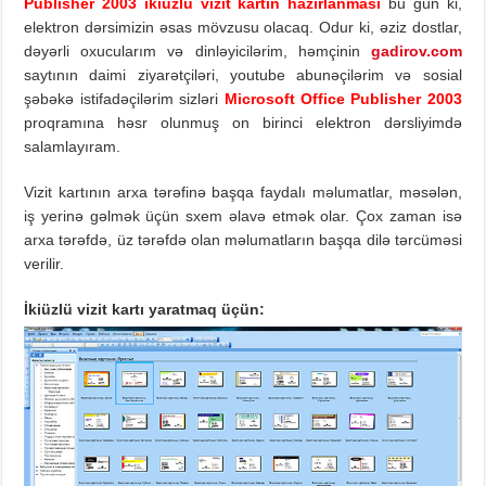
Publisher 2003 ikiüzlü vizit kartın hazırlanması
bu gün ki,
elektron dərsimizin əsas mövzusu olacaq. Odur ki, əziz dostlar,
dəyərli oxucularım və dinləyicilərim, həmçinin
gadirov.com
saytının daimi ziyarətçiləri, youtube abunəçilərim və sosial
şəbəkə istifadəçilərim sizləri
Microsoft Office Publisher 2003
proqramına həsr olunmuş on birinci elektron dərsliyimdə
salamlayıram.
Vizit kartının arxa tərəfinə başqa faydalı məlumatlar, məsələn,
iş yerinə gəlmək üçün sxem əlavə etmək olar. Çox zaman isə
arxa tərəfdə, üz tərəfdə olan məlumatların başqa dilə tərcüməsi
verilir.
İkiüzlü vizit kartı yaratmaq üçün: