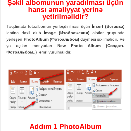
Şəkil albomunun yaradılması üçün
hansı əməliyyat yerinə
yetirilməlidir?
Təqdimata fotoalbomun yerləşdirilməsi üçün
İnsert
(
Вставка)
lentinə daxil olub
İmage (
Изображения)
alətlər qrupunda
yerləşən
PhotoAlbum
(Фотоальбом)
düyməsi sıxılmalıdır. Və
ya açılan menyudan
New Photo Album
(
Создать
Фотоальбом..)
əmri vurulmalıdır.
Addım 1
PhotoAlbum