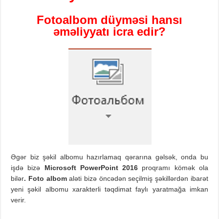
Fotoalbom
d
üyməsi hansı
əməliyyatı icra edir?
Əgər biz şəkil albomu hazırlamaq qərarına gəlsək, onda bu
işdə bizə
Microsoft Po
werPoint
2016
proqramı kömək ola
bilər
.
Foto albom
aləti bizə öncədən seçilmiş şəkillərdən ibarət
yeni şəkil albomu xarakterli təqdimat faylı yaratmağa imkan
verir.