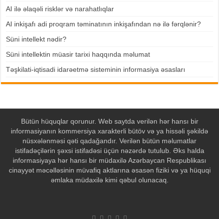
AI ilə əlaqəli risklər və narahatlıqlar
AI inkişafı adi proqram təminatının inkişafından nə ilə fərqlənir?
Süni intellekt nədir?
Süni intellektin müasir tarixi haqqında məlumat
Təşkilati-iqtisadi idarəetmə sisteminin informasiya əsasları
Bütün hüquqlar qorunur. Web saytda verilən hər hansı bir
informasiyanın kommersiya xarakterli bütöv və ya hissəli şəkildə
nüsxələnməsi qəti qadağandır. Verilən bütün məlumatlar
istifadəçilərin şəxsi istifadəsi üçün nəzərdə tutulub. Əks halda
informasiyaya hər hansı bir müdaxilə Azərbaycan Respublikası
cinayyət məcəlləsinin müvafiq aktlarına əsasən fiziki və ya hüquqi
əmlaka müdaxilə kimi qəbul olunacaq.