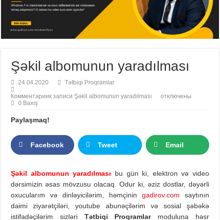
Şəkil albomunun yaradılması
24.04.2020
Tətbiqi Proqramlar
Комментарии
к записи Şəkil albomunun yaradılması
отключены
0 Baxış
Paylaşmaq!
Facebook
Tweet
Email
Şəkil albomunun yaradılması
bu gün ki, elektron və video
dərsimizin əsas mövzusu olacaq. Odur ki, əziz dostlar, dəyərli
oxucularım və dinləyicilərim, həmçinin
gadirov.com
saytının
daimi ziyarətçiləri, youtube abunəçilərim və sosial şəbəkə
istifadəçilərim sizləri
Tətbiqi Proqramlar
moduluna həsr