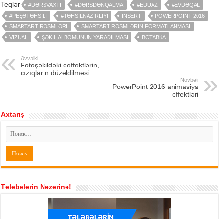
Teqlər
#DƏRSVAXTI
#DƏRSDƏNQALMA
#EDUAZ
#EVDƏQAL
#PEŞƏTƏHSILI
#TƏHSILNAZIRLIYI
INSERT
POWERPOINT 2016
SMARTART RƏSMLƏRI
SMARTART RƏSMLƏRIN FORMATLANMASI
VIZUAL
ŞƏKIL ALBOMUNUN YARADILMASI
ВСТАВКА
Əvvəlki
Fotoşəkildəki deffektlərin,
cızıqların düzəldilməsi
Növbəti
PowerPoint 2016 animasiya
effektləri
Axtarış
Tələbələrin Nəzərinə!