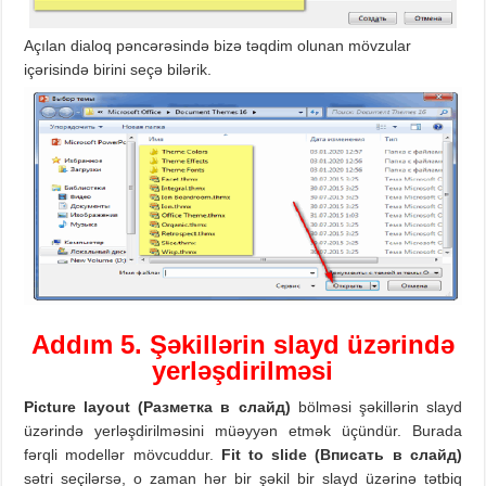
Açılan dialoq pəncərəsində bizə təqdim olunan mövzular
içərisində birini seçə bilərik.
Addım
5. Şəkillərin slayd üzərində
yerləşdirilməsi
Picture layout (
Разметка в слайд)
bölməsi şəkillərin slayd
üzərində yerləşdirilməsini müəyyən etmək üçündür. Burada
fərqli modellər mövcuddur.
Fit to slide (
Вписать в слайд)
sətri seçilərsə, o zaman hər bir şəkil bir slayd üzərinə tətbiq