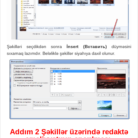
Şəkilləri seçdikdən sonra
İnsert (
Вставить)
düyməsini
sıxamaq lazımdır. Beləliklə şəkillər siyahıya daxil olunur.
Addım
2
Ş
əkil
lər
üzərində redaktə