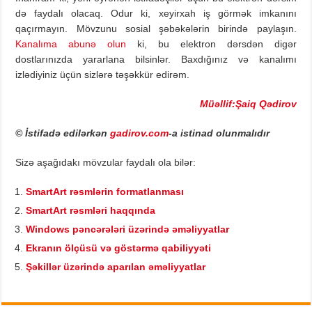
də faydalı olacaq. Odur ki, xeyirxah iş görmək imkanını
qaçırmayın. Mövzunu sosial şəbəkələrin birində paylaşın.
Kanalıma abunə olun
ki, bu elektron dərsdən digər
dostlarınızda yararlana bilsinlər. Baxdığınız və kanalımı
izlədiyiniz üçün sizlərə təşəkkür edirəm.
Müəllif:Şaiq Qədirov
© İstifadə edilərkən
gadirov.com
-a istinad olunmalıdır
Sizə aşağıdakı mövzular faydalı ola bilər:
SmartArt rəsmlərin formatlanması
SmartArt rəsmləri haqqında
Windows pəncərələri üzərində əməliyyatlar
Ekranın ölçüsü və göstərmə qabiliyyəti
Şəkillər üzərində aparılan əməliyyatlar