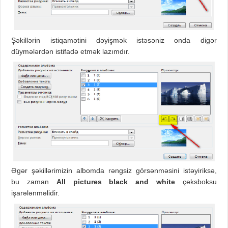
Şəkillərin istiqamətini dəyişmək istəsəniz onda digər
düymələrdən istifadə etmək lazımdır.
Əgər şəkillərimizin albomda rəngsiz görsənməsini istəyiriksə,
bu zaman
All pictures black and white
çeksboksu
işarələnməlidir.