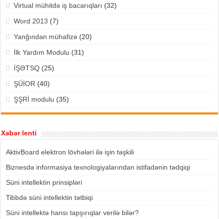
Virtual mühitdə iş bacarıqları
(32)
Word 2013
(7)
Yanğından mühafizə
(20)
İlk Yardım Modulu
(31)
İŞƏTSQ
(25)
ŞÜİOR
(40)
ŞŞRİ modulu
(35)
Xəbər lenti
AktivBoard elektron lövhələri ilə işin təşkili
Biznesdə informasiya texnologiyalarından istifadənin tədqiqi
Süni intellektin prinsipləri
Tibbdə süni intellektin tətbiqi
Süni intellektə hansı tapşırıqlar verilə bilər?