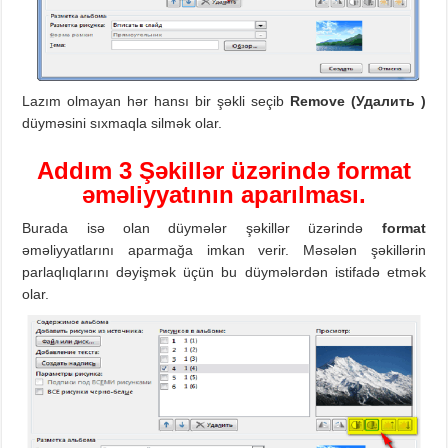
Lazım olmayan hər hansı bir şəkli seçib
Remove
(Удалить )
düyməsini sıxmaqla silmək olar.
Addım
3
Ş
əkil
lər
üzərində format
əməliyyatının aparılması.
Burada isə olan düymələr şəkillər üzərində
format
əməliyyatlarını aparmağa imkan verir. Məsələn şəkillərin
parlaqlıqlarını dəyişmək üçün bu düymələrdən istifadə etmək
olar.