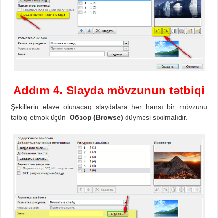
Addım 4. Slayda mövzunun tətbiqi
Şəkillərin əlavə olunacaq slaydalara hər hansı bir mövzunu
tətbiq etmək üçün
Обзор
(Browse)
düyməsi sıxılmalıdır.