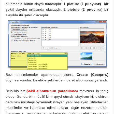
olunmaqla bütün slaydı tutacaqdır.
1 picture (1
рисунок)
bir
şəkil
slaydın ortasında olacaqdır.
2
picture
(2
рисунк
a
)
bir
slaydda
iki şəkil
olacaqdır.
Bəzi tənzimləmələr aparıldıqdan sonra
Create
(
Создать)
düyməsi vurulur. Beləliklə şəkillərdən ibarət albomunuz yarandı.
Beləliklə biz
Şəkil albomunun yaradılması
mövzusu ilə tanış
olduq. Sonda bir müəllif kimi qeyd etmək istəyirəm ki, elektron
dərsliyim müstəqil öyrənmək istəyən yeni başlayan istifadəçilər,
müəllimlər və istehsalat təlimi ustaları üçün nəzərdə tutulub.
İnanıram ki, yeni öyrənən istifadəçilər üçün bu elektron dərsim