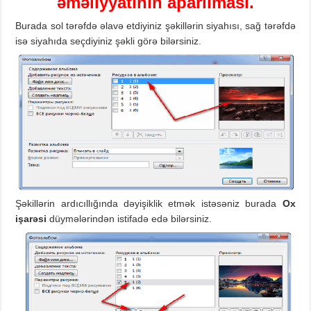
əməliyyatının aparılması.
Burada sol tərəfdə əlavə etdiyiniz şəkillərin siyahısı, sağ tərəfdə
isə siyahıda seçdiyiniz şəkli görə bilərsiniz.
Şəkillərin ardıcıllığında dəyişiklik etmək istəsəniz burada
Ox
işarəsi
düymələrindən istifadə edə bilərsiniz.