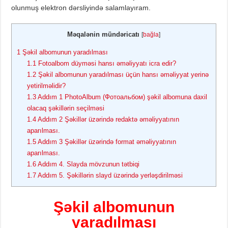
olunmuş elektron dərsliyində salamlayıram.
Məqalənin mündəricatı
[
bağla
]
1
Şəkil albomunun yaradılması
1.1
Fotoalbom düyməsi hansı əməliyyatı icra edir?
1.2
Şəkil albomunun yaradılması üçün hansı əməliyyat yerinə
yetirilməlidir?
1.3
Addım 1 PhotoAlbum (Фотоальбом) şəkil albomuna daxil
olacaq şəkillərin seçilməsi
1.4
Addım 2 Şəkillər üzərində redaktə əməliyyatının
aparılması.
1.5
Addım 3 Şəkillər üzərində format əməliyyatının
aparılması.
1.6
Addım 4. Slayda mövzunun tətbiqi
1.7
Addım 5. Şəkillərin slayd üzərində yerləşdirilməsi
Şəkil albomunun
yaradılması