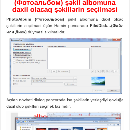
(Фотоальбом)
şəkil albomuna
daxil
ol
a
caq
şəkillərin seçilməsi
PhotoAlbum
(Фотоальбом)
şəkil albomuna daxil olcaq
şəkillərin seçilməsi üçün Həmin pəncərədə
File/Disk
…
(
Файл
или Диск)
düyməsi sıxılmalıdır.
Açılan növbəti dialoq pəncərədə isə şəkillərin yerləşdiyi qovluğa
daxil olub şəkilləri seçmək lazımdır.